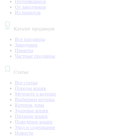
Потерявшиеся
От заводчиков
Из приютов
Каталог продавцов
Все продавцы
Заводчики
Приюты
Частные продавцы
Статьи
Все статьи
Породы кошек
Мечтаете о котенке
Выбираем котенка
Котенок дома
Здоровье кошек
Питание кошек
Поведение кошек
Уход и содержание
Новости