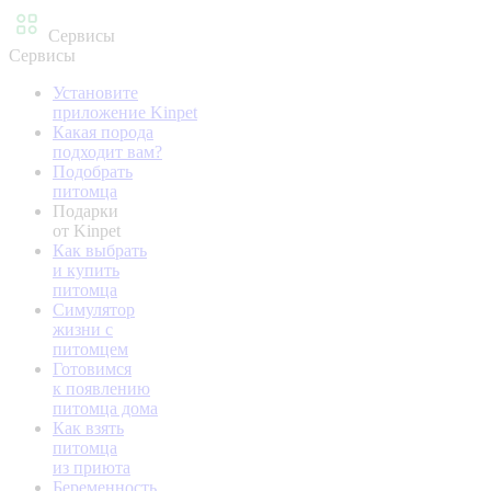
Сервисы
Сервисы
Установите
приложение Kinpet
Какая порода
подходит вам?
Подобрать
питомца
Подарки
от Kinpet
Как выбрать
и купить
питомца
Симулятор
жизни с
питомцем
Готовимся
к появлению
питомца дома
Как взять
питомца
из приюта
Беременность