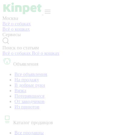
Москва
Всё о собаках
Всё о кошках
Сервисы
Поиск по статьям
Всё о собаках
Всё о кошках
Объявления
Все объявления
На продажу
В добрые руки
Вязка
Потерявшиеся
От заводчиков
Из приютов
Каталог продавцов
Все продавцы