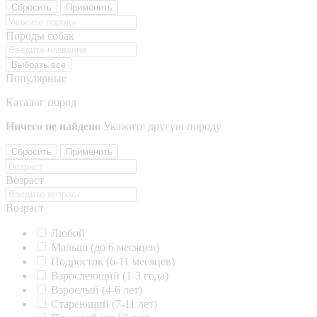
Сбросить
Применить
Породы собак
Выбрать все
Популярные
Каталог пород
Ничего не найдено
Укажите другую породу
Сбросить
Применить
Возраст
Возраст
Любой
Малыш (до 6 месяцев)
Подросток (6-11 месяцев)
Взрослеющий (1-3 года)
Взрослый (4-6 лет)
Стареющий (7-11 лет)