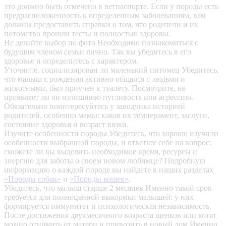
это должно быть отмечено в ветпаспорте. Если у породы есть
предрасположенность к определенным заболеваниям, вам
должны предоставить справки о том, что родители и их
потомство прошли тесты и полностью здоровы.
Не делайте выбор по фото
Необходимо познакомиться с
будущим членом семьи лично. Так вы убедитесь в его
здоровье и определитесь с характером.
Уточните, социализирован ли маленький питомец
Убедитесь,
что малыш с рождения активно общался с людьми и
животными, был приучен к туалету. Посмотрите, не
проявляет ли он излишнюю пугливость или агрессию.
Обязательно поинтересуйтесь у заводчика историей
родителей, особенно мамы: каков их темперамент, заслуги,
состояние здоровья и возраст вязки.
Изучите особенности породы
Убедитесь, что хорошо изучили
особенности выбранной породы, и ответьте себе на вопрос:
сможете ли вы выделить необходимое время, ресурсы и
энергию для заботы о своем новом любимце? Подробную
информацию о каждой породе вы найдете в наших разделах
«Породы собак»
и
«Породы кошек»
.
Убедитесь, что малыш старше 2 месяцев
Именно такой срок
требуется для полноценной выкормки малышей: у них
формируется иммунитет и психологическая независимость.
После достижения двухмесячного возраста щенков или котят
можно отнимать от матери и привозить в новый дом.Именно