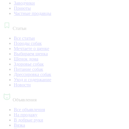
Заводчики
Приюты
Частные продавцы
Статьи
Все статьи
Породы собак
Мечтаете о щенке
Выбираем щенка
Щенок дома
Здоровье собак
Питание собак
Дрессировка собак
Уход и содержание
Новости
Объявления
Все объявления
На продажу
В добрые руки
Вязка