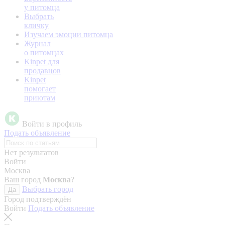
у питомца
Выбрать
кличку
Изучаем эмоции питомца
Журнал
о питомцах
Kinpet для
продавцов
Kinpet
помогает
приютам
Войти в профиль
Подать объявление
Нет результатов
Войти
Москва
Ваш город
Москва
?
Выбрать город
Да
Город подтверждён
Войти
Подать объявление