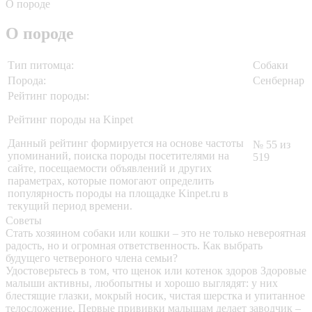
О породе
О породе
Тип питомца:
Собаки
Порода:
Сенбернар
Рейтинг породы:
Рейтинг породы на Kinpet
Данный рейтинг формируется на основе частоты
№ 55 из
упоминаний, поиска породы посетителями на
519
сайте, посещаемости объявлений и других
параметрах, которые помогают определить
популярность породы на площадке Kinpet.ru в
текущий период времени.
Советы
Стать хозяином собаки или кошки – это не только невероятная
радость, но и огромная ответственность. Как выбрать
будущего четвероного члена семьи?
Удостоверьтесь в том, что щенок или котенок здоров
Здоровые
малыши активны, любопытны и хорошо выглядят: у них
блестящие глазки, мокрый носик, чистая шерстка и упитанное
телосложение. Первые прививки малышам делает заводчик –