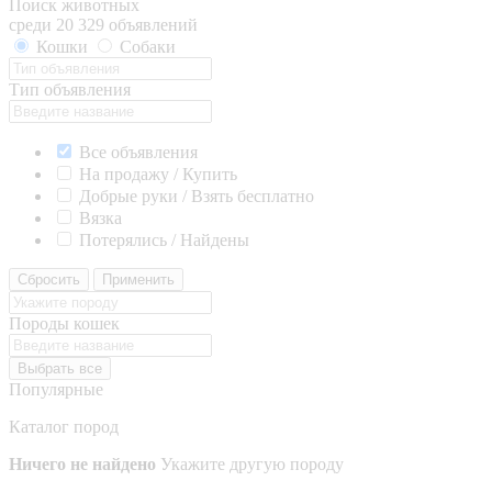
Поиск животных
среди 20 329 объявлений
Кошки
Собаки
Тип объявления
Все объявления
На продажу / Купить
Добрые руки / Взять бесплатно
Вязка
Потерялись / Найдены
Сбросить
Применить
Породы кошек
Выбрать все
Популярные
Каталог пород
Ничего не найдено
Укажите другую породу