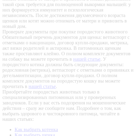
такой срок требуется для полноценной выкормки малышей: у
них формируется иммунитет и психологическая
независимость. После достижения двухмесячного возраста
щенков или котят можно отнимать от матери и привозить в
новый дом.
Проверьте документы при покупке породистого животного
Обязательный перечень документов для щенка: ветпаспорт с
отметками о вакцинации, договор купли-продажи, метрика,
акт вязки родителей и актировка. В питомниках щенкам
также проставляют клеймо. О полном комплекте документов
на собаку вы можете прочитать в
нашей статье
.
У
породистого котика должны быть следующие документы:
родословная (метрика), ветпаспорт с отметками о прививках и
дегельминтизации, договор купли-продажи. О полном
комплекте документов на породистую кошку вы можете
прочитать в
нашей статье
.
Приобретайте породистых животных только в
специализированных питомниках или у проверенных
заводчиков. Если у вас есть подозрения на мошеннические
действия – сразу же сообщите нам.
Подробнее о том, как
выбрать здорового и чистокровного питомца, читайте в
наших статьях:
Как выбрать котенка
Как выбрать щенка