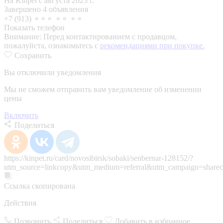
На Kinpet c августа 2023 г.
Завершено 4 объявления
+7 (913) ⚬⚬⚬ ⚬⚬ ⚬⚬
Показать телефон
Внимание:
Перед контактированием с продавцом,
пожалуйста, ознакомьтесь с
рекомендациями при покупке.
Сохранить
Вы отключили уведомления
Мы не сможем отправить вам уведомление об изменении
цены
Включить
Поделиться
https://kinpet.ru/card/novosibirsk/sobaki/senbernar-128152/?
utm_source=linkcopy&utm_medium=referral&utm_campaign=sharec
Ссылка скопирована
Действия
Позвонить
Поделиться
Добавить в избранное