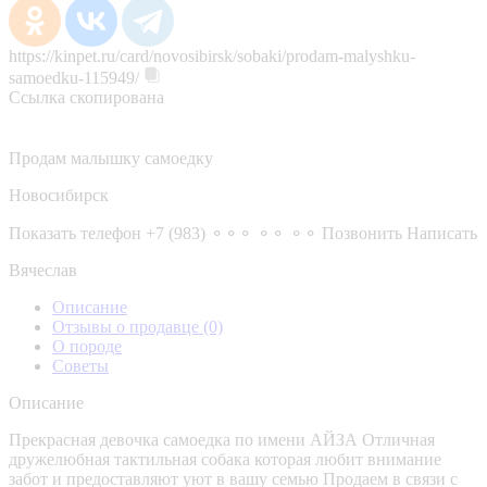
https://kinpet.ru/card/novosibirsk/sobaki/prodam-malyshku-
samoedku-115949/
Ссылка скопирована
Продам малышку самоедку
Новосибирск
Показать телефон
+7 (983) ⚬⚬⚬ ⚬⚬ ⚬⚬
Позвонить
Написать
Вячеслав
Описание
Отзывы о продавце
(0)
О породе
Советы
Описание
Прекрасная девочка самоедка по имени АЙЗА Отличная
дружелюбная тактильная собака которая любит внимание
забот и предоставляют уют в вашу семью Продаем в связи с