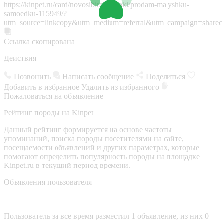
https://kinpet.ru/card/novosibirsk/sobaki/prodam-malyshku-
samoedku-115949/?
utm_source=linkcopy&utm_medium=referral&utm_campaign=sharec
Ссылка скопирована
Действия
Позвонить
Написать сообщение
Поделиться
Добавить в избранное
Удалить из избранного
Пожаловаться на объявление
Рейтинг породы на Kinpet
Данный рейтинг формируется на основе частоты
упоминаний, поиска породы посетителями на сайте,
посещаемости объявлений и других параметрах, которые
помогают определить популярность породы на площадке
Kinpet.ru в текущий период времени.
Объявления пользователя
Пользователь за все время разместил 1 объявление, из них 0