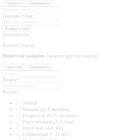
Сбросить
Применить
Породы собак
Выбрать все
Популярные
Каталог пород
Ничего не найдено
Укажите другую породу
Сбросить
Применить
Возраст
Возраст
Любой
Малыш (до 6 месяцев)
Подросток (6-11 месяцев)
Взрослеющий (1-3 года)
Взрослый (4-6 лет)
Стареющий (7-11 лет)