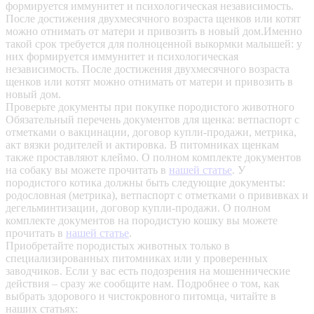
формируется иммунитет и психологическая независимость.
После достижения двухмесячного возраста щенков или котят
можно отнимать от матери и привозить в новый дом.Именно
такой срок требуется для полноценной выкормки малышей: у
них формируется иммунитет и психологическая
независимость. После достижения двухмесячного возраста
щенков или котят можно отнимать от матери и привозить в
новый дом.
Проверьте документы при покупке породистого животного
Обязательный перечень документов для щенка: ветпаспорт с
отметками о вакцинации, договор купли-продажи, метрика,
акт вязки родителей и актировка. В питомниках щенкам
также проставляют клеймо. О полном комплекте документов
на собаку вы можете прочитать в
нашей статье
.
У
породистого котика должны быть следующие документы:
родословная (метрика), ветпаспорт с отметками о прививках и
дегельминтизации, договор купли-продажи. О полном
комплекте документов на породистую кошку вы можете
прочитать в
нашей статье
.
Приобретайте породистых животных только в
специализированных питомниках или у проверенных
заводчиков. Если у вас есть подозрения на мошеннические
действия – сразу же сообщите нам.
Подробнее о том, как
выбрать здорового и чистокровного питомца, читайте в
наших статьях: