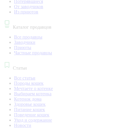
Потерявшиеся
От заводчиков
Из приютов
Каталог продавцов
Все продавцы
Заводчики
Приюты
Частные продавцы
Статьи
Все статьи
Породы кошек
Мечтаете о котенке
Выбираем котенка
Котенок дома
Здоровье кошек
Питание кошек
Поведение кошек
Уход и содержание
Новости