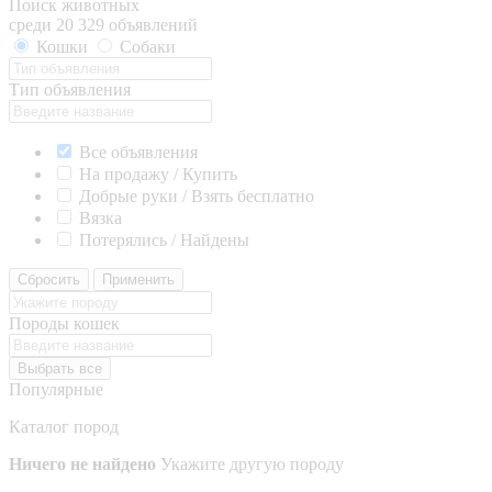
Поиск животных
среди 20 329 объявлений
Кошки
Собаки
Тип объявления
Все объявления
На продажу / Купить
Добрые руки / Взять бесплатно
Вязка
Потерялись / Найдены
Сбросить
Применить
Породы кошек
Выбрать все
Популярные
Каталог пород
Ничего не найдено
Укажите другую породу