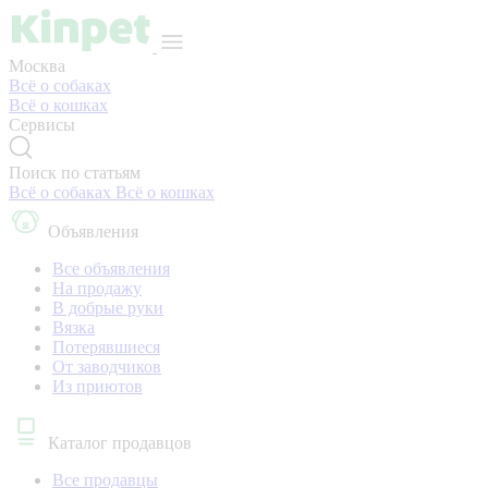
Москва
Всё о собаках
Всё о кошках
Сервисы
Поиск по статьям
Всё о собаках
Всё о кошках
Объявления
Все объявления
На продажу
В добрые руки
Вязка
Потерявшиеся
От заводчиков
Из приютов
Каталог продавцов
Все продавцы