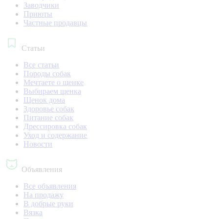
Заводчики
Приюты
Частные продавцы
Статьи
Все статьи
Породы собак
Мечтаете о щенке
Выбираем щенка
Щенок дома
Здоровье собак
Питание собак
Дрессировка собак
Уход и содержание
Новости
Объявления
Все объявления
На продажу
В добрые руки
Вязка