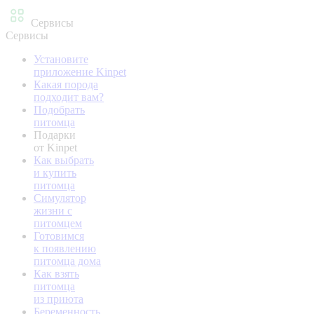
Сервисы
Сервисы
Установите
приложение Kinpet
Какая порода
подходит вам?
Подобрать
питомца
Подарки
от Kinpet
Как выбрать
и купить
питомца
Симулятор
жизни с
питомцем
Готовимся
к появлению
питомца дома
Как взять
питомца
из приюта
Беременность