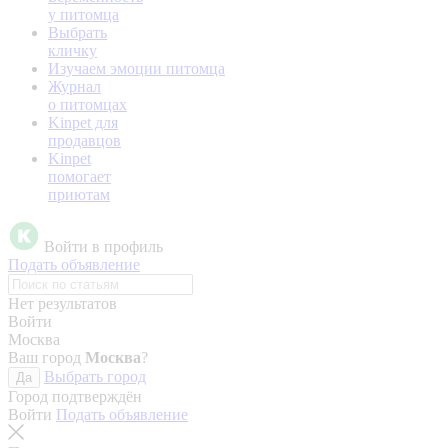
у питомца
Выбрать
кличку
Изучаем эмоции питомца
Журнал
о питомцах
Kinpet для
продавцов
Kinpet
помогает
приютам
Войти в профиль
Подать объявление
Нет результатов
Войти
Москва
Ваш город
Москва
?
Выбрать город
Да
Город подтверждён
Войти
Подать объявление