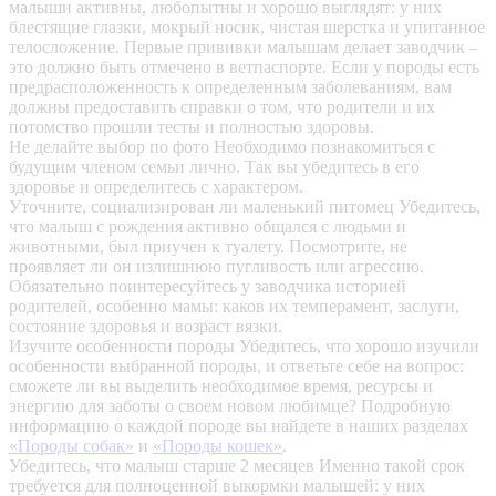
малыши активны, любопытны и хорошо выглядят: у них
блестящие глазки, мокрый носик, чистая шерстка и упитанное
телосложение. Первые прививки малышам делает заводчик –
это должно быть отмечено в ветпаспорте. Если у породы есть
предрасположенность к определенным заболеваниям, вам
должны предоставить справки о том, что родители и их
потомство прошли тесты и полностью здоровы.
Не делайте выбор по фото
Необходимо познакомиться с
будущим членом семьи лично. Так вы убедитесь в его
здоровье и определитесь с характером.
Уточните, социализирован ли маленький питомец
Убедитесь,
что малыш с рождения активно общался с людьми и
животными, был приучен к туалету. Посмотрите, не
проявляет ли он излишнюю пугливость или агрессию.
Обязательно поинтересуйтесь у заводчика историей
родителей, особенно мамы: каков их темперамент, заслуги,
состояние здоровья и возраст вязки.
Изучите особенности породы
Убедитесь, что хорошо изучили
особенности выбранной породы, и ответьте себе на вопрос:
сможете ли вы выделить необходимое время, ресурсы и
энергию для заботы о своем новом любимце? Подробную
информацию о каждой породе вы найдете в наших разделах
«Породы собак»
и
«Породы кошек»
.
Убедитесь, что малыш старше 2 месяцев
Именно такой срок
требуется для полноценной выкормки малышей: у них