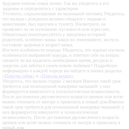
будущим членом семьи лично. Так вы убедитесь в его
здоровье и определитесь с характером.
Уточните, социализирован ли маленький питомец
Убедитесь,
что малыш с рождения активно общался с людьми и
животными, был приучен к туалету. Посмотрите, не
проявляет ли он излишнюю пугливость или агрессию.
Обязательно поинтересуйтесь у заводчика историей
родителей, особенно мамы: каков их темперамент, заслуги,
состояние здоровья и возраст вязки.
Изучите особенности породы
Убедитесь, что хорошо изучили
особенности выбранной породы, и ответьте себе на вопрос:
сможете ли вы выделить необходимое время, ресурсы и
энергию для заботы о своем новом любимце? Подробную
информацию о каждой породе вы найдете в наших разделах
«Породы собак»
и
«Породы кошек»
.
Убедитесь, что малыш старше 2 месяцев
Именно такой срок
требуется для полноценной выкормки малышей: у них
формируется иммунитет и психологическая независимость.
После достижения двухмесячного возраста щенков или котят
можно отнимать от матери и привозить в новый дом.Именно
такой срок требуется для полноценной выкормки малышей: у
них формируется иммунитет и психологическая
независимость. После достижения двухмесячного возраста
щенков или котят можно отнимать от матери и привозить в
новый дом.