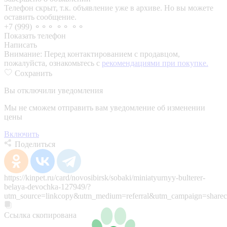
Телефон скрыт, т.к. объявление уже в архиве. Но вы можете
оставить сообщение.
+7 (999) ⚬⚬⚬ ⚬⚬ ⚬⚬
Показать телефон
Написать
Внимание:
Перед контактированием с продавцом,
пожалуйста, ознакомьтесь с
рекомендациями при покупке.
Сохранить
Вы отключили уведомления
Мы не сможем отправить вам уведомление об изменении
цены
Включить
Поделиться
https://kinpet.ru/card/novosibirsk/sobaki/miniatyurnyy-bulterer-
belaya-devochka-127949/?
utm_source=linkcopy&utm_medium=referral&utm_campaign=sharec
Ссылка скопирована