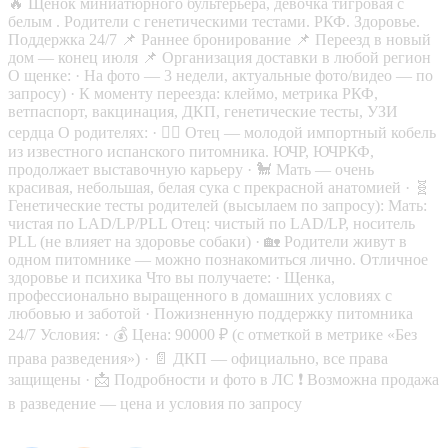
🔥 Щенок миниатюрного бультерьера, девочка тигровая с
белым . Родители с генетическими тестами. РКФ. Здоровье.
Поддержка 24/7 📌 Раннее бронирование 📌 Переезд в новый
дом — конец июля 📌 Организация доставки в любой регион
О щенке: · На фото — 3 недели, актуальные фото/видео — по
запросу) · К моменту переезда: клеймо, метрика РКФ,
ветпаспорт, вакцинация, ДКП, генетические тесты, УЗИ
сердца О родителях: · 🐕‍🦺 Отец — молодой импортный кобель
из известного испанского питомника. ЮЧР, ЮЧРКФ,
продолжает выставочную карьеру · 🐩 Мать — очень
красивая, небольшая, белая сука с прекрасной анатомией · 🧬
Генетические тесты родителей (высылаем по запросу): Мать:
чистая по LAD/LP/PLL Отец: чистый по LAD/LP, носитель
PLL (не влияет на здоровье собаки) · 🏡 Родители живут в
одном питомнике — можно познакомиться лично. Отличное
здоровье и психика Что вы получаете: · Щенка,
профессионально выращенного в домашних условиях с
любовью и заботой · Пожизненную поддержку питомника
24/7 Условия: · 💰 Цена: 90000 ₽ (с отметкой в метрике «Без
права разведения») · 📄 ДКП — официально, все права
защищены · 📩 Подробности и фото в ЛС ❗ Возможна продажа
в разведение — цена и условия по запросу