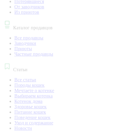
Потерявшиеся
От заводчиков
Из приютов
Каталог продавцов
Все продавцы
Заводчики
Приюты
Частные продавцы
Статьи
Все статьи
Породы кошек
Мечтаете о котенке
Выбираем котенка
Котенок дома
Здоровье кошек
Питание кошек
Поведение кошек
Уход и содержание
Новости