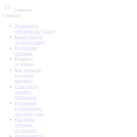
Сервисы
Сервисы
Установите
приложение Kinpet
Какая порода
подходит вам?
Подобрать
питомца
Подарки
от Kinpet
Как выбрать
и купить
питомца
Симулятор
жизни с
питомцем
Готовимся
к появлению
питомца дома
Как взять
питомца
из приюта
Беременность