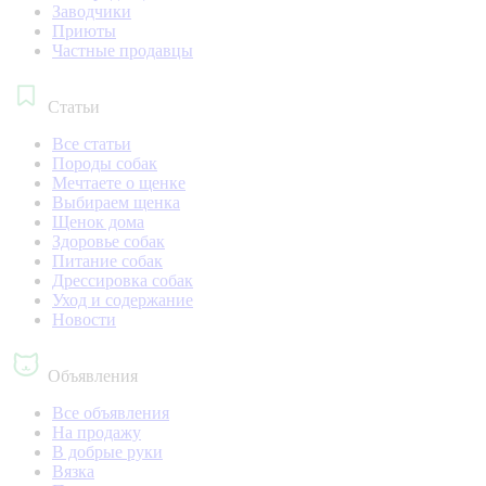
Заводчики
Приюты
Частные продавцы
Статьи
Все статьи
Породы собак
Мечтаете о щенке
Выбираем щенка
Щенок дома
Здоровье собак
Питание собак
Дрессировка собак
Уход и содержание
Новости
Объявления
Все объявления
На продажу
В добрые руки
Вязка