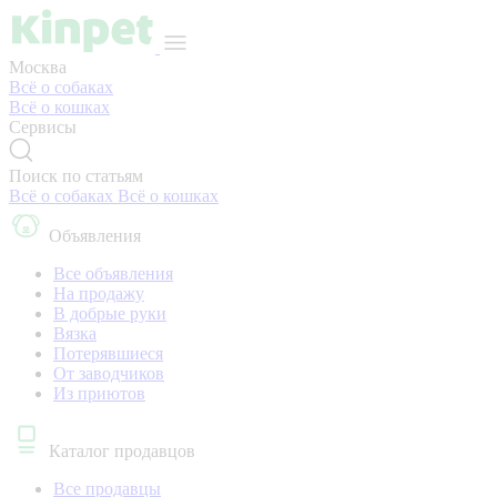
Москва
Всё о собаках
Всё о кошках
Сервисы
Поиск по статьям
Всё о собаках
Всё о кошках
Объявления
Все объявления
На продажу
В добрые руки
Вязка
Потерявшиеся
От заводчиков
Из приютов
Каталог продавцов
Все продавцы