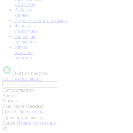
у питомца
Выбрать
кличку
Изучаем эмоции питомца
Журнал
о питомцах
Kinpet для
продавцов
Kinpet
помогает
приютам
Войти в профиль
Подать объявление
Нет результатов
Войти
Москва
Ваш город
Москва
?
Выбрать город
Да
Город подтверждён
Войти
Подать объявление