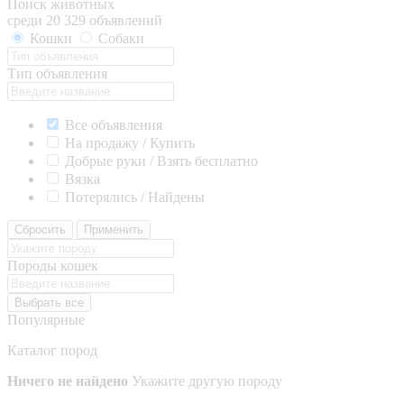
Поиск животных
среди 20 329 объявлений
Кошки
Собаки
Тип объявления
Все объявления
На продажу / Купить
Добрые руки / Взять бесплатно
Вязка
Потерялись / Найдены
Сбросить
Применить
Породы кошек
Выбрать все
Популярные
Каталог пород
Ничего не найдено
Укажите другую породу