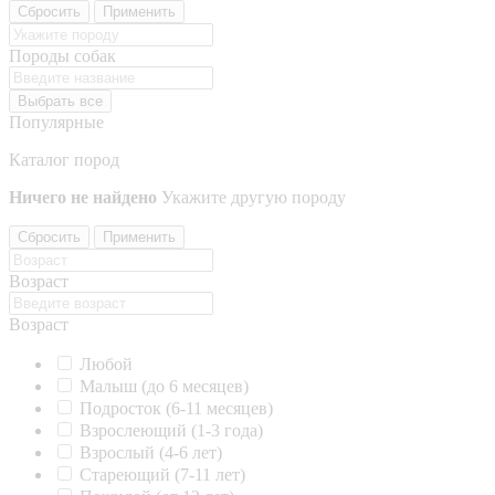
Сбросить
Применить
Породы собак
Выбрать все
Популярные
Каталог пород
Ничего не найдено
Укажите другую породу
Сбросить
Применить
Возраст
Возраст
Любой
Малыш (до 6 месяцев)
Подросток (6-11 месяцев)
Взрослеющий (1-3 года)
Взрослый (4-6 лет)
Стареющий (7-11 лет)