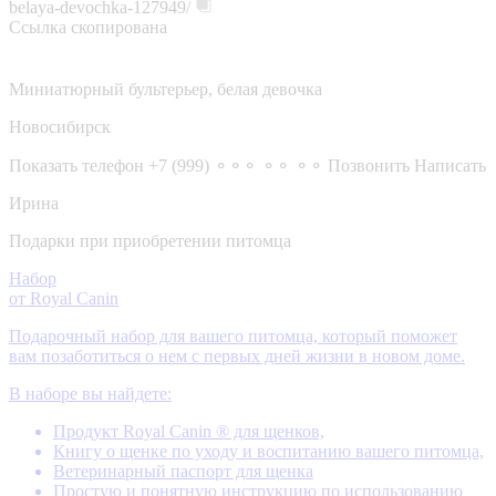
belaya-devochka-127949/
Ссылка скопирована
Миниатюрный бультерьер, белая девочка
Новосибирск
Показать телефон
+7 (999) ⚬⚬⚬ ⚬⚬ ⚬⚬
Позвонить
Написать
Ирина
Подарки при приобретении питомца
Набор
от Royal Canin
Подарочный набор для вашего питомца, который поможет
вам позаботиться о нем с первых дней жизни в новом доме.
В наборе вы найдете:
Продукт Royal Canin ® для щенков,
Книгу о щенке по уходу и воспитанию вашего питомца,
Ветеринарный паспорт для щенка
Простую и понятную инструкцию по использованию