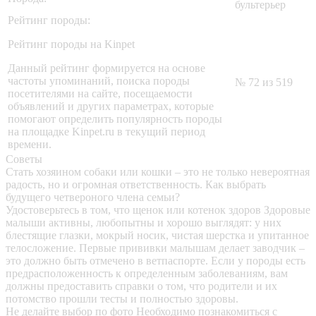
бультерьер
Рейтинг породы:
Рейтинг породы на Kinpet
Данный рейтинг формируется на основе
частоты упоминаний, поиска породы
№ 72 из 519
посетителями на сайте, посещаемости
объявлений и других параметрах, которые
помогают определить популярность породы
на площадке Kinpet.ru в текущий период
времени.
Советы
Стать хозяином собаки или кошки – это не только невероятная
радость, но и огромная ответственность. Как выбрать
будущего четвероного члена семьи?
Удостоверьтесь в том, что щенок или котенок здоров
Здоровые
малыши активны, любопытны и хорошо выглядят: у них
блестящие глазки, мокрый носик, чистая шерстка и упитанное
телосложение. Первые прививки малышам делает заводчик –
это должно быть отмечено в ветпаспорте. Если у породы есть
предрасположенность к определенным заболеваниям, вам
должны предоставить справки о том, что родители и их
потомство прошли тесты и полностью здоровы.
Не делайте выбор по фото
Необходимо познакомиться с