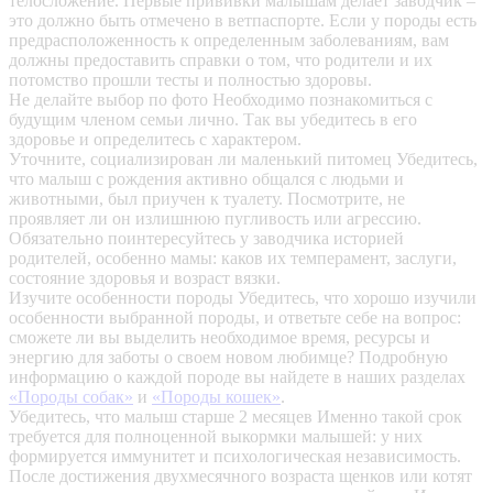
телосложение. Первые прививки малышам делает заводчик –
это должно быть отмечено в ветпаспорте. Если у породы есть
предрасположенность к определенным заболеваниям, вам
должны предоставить справки о том, что родители и их
потомство прошли тесты и полностью здоровы.
Не делайте выбор по фото
Необходимо познакомиться с
будущим членом семьи лично. Так вы убедитесь в его
здоровье и определитесь с характером.
Уточните, социализирован ли маленький питомец
Убедитесь,
что малыш с рождения активно общался с людьми и
животными, был приучен к туалету. Посмотрите, не
проявляет ли он излишнюю пугливость или агрессию.
Обязательно поинтересуйтесь у заводчика историей
родителей, особенно мамы: каков их темперамент, заслуги,
состояние здоровья и возраст вязки.
Изучите особенности породы
Убедитесь, что хорошо изучили
особенности выбранной породы, и ответьте себе на вопрос:
сможете ли вы выделить необходимое время, ресурсы и
энергию для заботы о своем новом любимце? Подробную
информацию о каждой породе вы найдете в наших разделах
«Породы собак»
и
«Породы кошек»
.
Убедитесь, что малыш старше 2 месяцев
Именно такой срок
требуется для полноценной выкормки малышей: у них
формируется иммунитет и психологическая независимость.
После достижения двухмесячного возраста щенков или котят