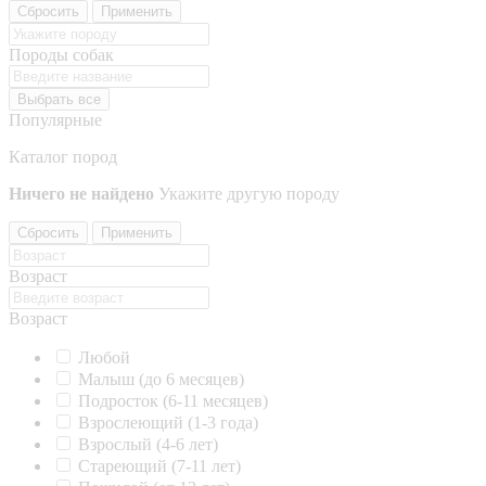
Сбросить
Применить
Породы собак
Выбрать все
Популярные
Каталог пород
Ничего не найдено
Укажите другую породу
Сбросить
Применить
Возраст
Возраст
Любой
Малыш (до 6 месяцев)
Подросток (6-11 месяцев)
Взрослеющий (1-3 года)
Взрослый (4-6 лет)
Стареющий (7-11 лет)