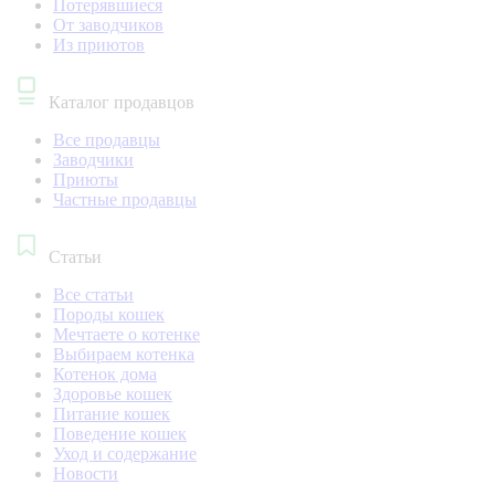
Потерявшиеся
От заводчиков
Из приютов
Каталог продавцов
Все продавцы
Заводчики
Приюты
Частные продавцы
Статьи
Все статьи
Породы кошек
Мечтаете о котенке
Выбираем котенка
Котенок дома
Здоровье кошек
Питание кошек
Поведение кошек
Уход и содержание
Новости