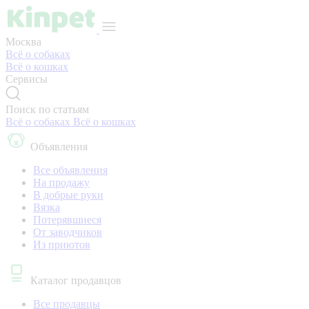
Москва
Всё о собаках
Всё о кошках
Сервисы
Поиск по статьям
Всё о собаках
Всё о кошках
Объявления
Все объявления
На продажу
В добрые руки
Вязка
Потерявшиеся
От заводчиков
Из приютов
Каталог продавцов
Все продавцы