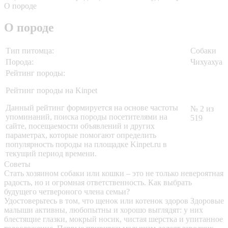
О породе
О породе
Тип питомца:
Собаки
Порода:
Чихуахуа
Рейтинг породы:
Рейтинг породы на Kinpet
Данный рейтинг формируется на основе частоты
№ 2 из
упоминаний, поиска породы посетителями на
519
сайте, посещаемости объявлений и других
параметрах, которые помогают определить
популярность породы на площадке Kinpet.ru в
текущий период времени.
Советы
Стать хозяином собаки или кошки – это не только невероятная
радость, но и огромная ответственность. Как выбрать
будущего четвероного члена семьи?
Удостоверьтесь в том, что щенок или котенок здоров
Здоровые
малыши активны, любопытны и хорошо выглядят: у них
блестящие глазки, мокрый носик, чистая шерстка и упитанное