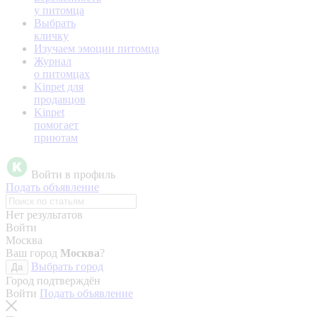
у питомца
Выбрать
кличку
Изучаем эмоции питомца
Журнал
о питомцах
Kinpet для
продавцов
Kinpet
помогает
приютам
Войти в профиль
Подать объявление
Нет результатов
Войти
Москва
Ваш город
Москва
?
Выбрать город
Да
Город подтверждён
Войти
Подать объявление