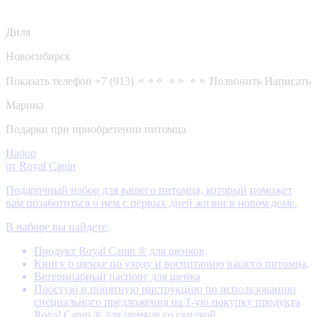
Диля
Новосибирск
Показать телефон
+7 (913) ⚬⚬⚬ ⚬⚬ ⚬⚬
Позвонить
Написать
Марина
Подарки при приобретении питомца
Набор
от Royal Canin
Подарочный набор для вашего питомца, который поможет
вам позаботиться о нем с первых дней жизни в новом доме.
В наборе вы найдете:
Продукт Royal Canin ® для щенков,
Книгу о щенке по уходу и воспитанию вашего питомца,
Ветеринарный паспорт для щенка
Простую и понятную инструкцию по использованию
специального предложения на 1-ую покупку продукта
Royal Canin ® для щенков со скидкой.