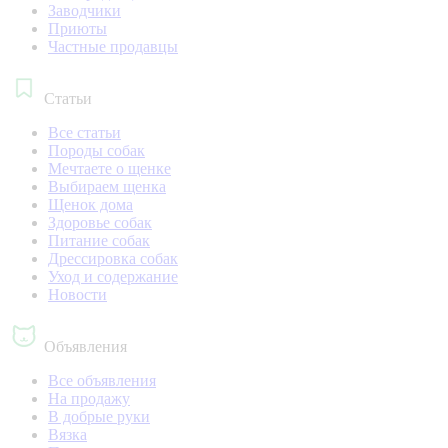
Заводчики
Приюты
Частные продавцы
Статьи
Все статьи
Породы собак
Мечтаете о щенке
Выбираем щенка
Щенок дома
Здоровье собак
Питание собак
Дрессировка собак
Уход и содержание
Новости
Объявления
Все объявления
На продажу
В добрые руки
Вязка