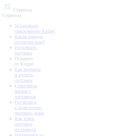
Сервисы
Сервисы
Установите
приложение Kinpet
Какая порода
подходит вам?
Подобрать
питомца
Подарки
от Kinpet
Как выбрать
и купить
питомца
Симулятор
жизни с
питомцем
Готовимся
к появлению
питомца дома
Как взять
питомца
из приюта
Беременность