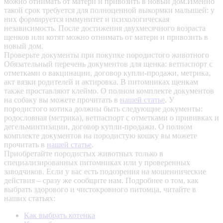
можно отнимать от матери и привозить в новый дом.Именно
такой срок требуется для полноценной выкормки малышей: у
них формируется иммунитет и психологическая
независимость. После достижения двухмесячного возраста
щенков или котят можно отнимать от матери и привозить в
новый дом.
Проверьте документы при покупке породистого животного
Обязательный перечень документов для щенка: ветпаспорт с
отметками о вакцинации, договор купли-продажи, метрика,
акт вязки родителей и актировка. В питомниках щенкам
также проставляют клеймо. О полном комплекте документов
на собаку вы можете прочитать в
нашей статье
.
У
породистого котика должны быть следующие документы:
родословная (метрика), ветпаспорт с отметками о прививках и
дегельминтизации, договор купли-продажи. О полном
комплекте документов на породистую кошку вы можете
прочитать в
нашей статье
.
Приобретайте породистых животных только в
специализированных питомниках или у проверенных
заводчиков. Если у вас есть подозрения на мошеннические
действия – сразу же сообщите нам.
Подробнее о том, как
выбрать здорового и чистокровного питомца, читайте в
наших статьях:
Как выбрать котенка