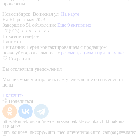
проверены
Новосибирск, Воинская ул.
На карте
На Kinpet c мая 2023 г.
Завершено 51 объявление
Еще 9 активных
+7 (913) ⚬⚬⚬ ⚬⚬ ⚬⚬
Показать телефон
Написать
Внимание:
Перед контактированием с продавцом,
пожалуйста, ознакомьтесь с
рекомендациями при покупке.
Сохранить
Вы отключили уведомления
Мы не сможем отправить вам уведомление об изменении
цены
Включить
Поделиться
https://kinpet.ru/card/novosibirsk/sobaki/devochka-chikhuakhua-
118347/?
utm_source=linkcopy&utm_medium=referral&utm_campaign=sharec