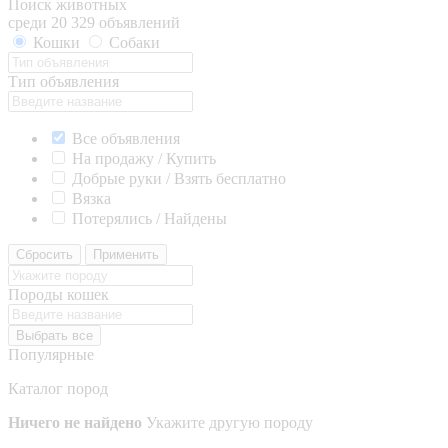
Поиск животных
среди 20 329 объявлений
Кошки
Собаки
Тип объявления
Все объявления
На продажу / Купить
Добрые руки / Взять бесплатно
Вязка
Потерялись / Найдены
Сбросить
Применить
Породы кошек
Выбрать все
Популярные
Каталог пород
Ничего не найдено
Укажите другую породу