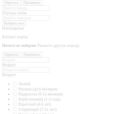
Сбросить
Применить
Породы собак
Выбрать все
Популярные
Каталог пород
Ничего не найдено
Укажите другую породу
Сбросить
Применить
Возраст
Возраст
Любой
Малыш (до 6 месяцев)
Подросток (6-11 месяцев)
Взрослеющий (1-3 года)
Взрослый (4-6 лет)
Стареющий (7-11 лет)