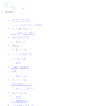
Сервисы
Сервисы
Установите
приложение Kinpet
Какая порода
подходит вам?
Подобрать
питомца
Подарки
от Kinpet
Как выбрать
и купить
питомца
Симулятор
жизни с
питомцем
Готовимся
к появлению
питомца дома
Как взять
питомца
из приюта
Беременность