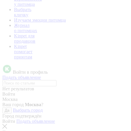
у питомца
Выбрать
кличку
Изучаем эмоции питомца
Журнал
о питомцах
Kinpet для
продавцов
Kinpet
помогает
приютам
Войти в профиль
Подать объявление
Нет результатов
Войти
Москва
Ваш город
Москва
?
Выбрать город
Да
Город подтверждён
Войти
Подать объявление