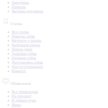
Заводчики
Приюты
Частные продавцы
Статьи
Все статьи
Породы собак
Мечтаете о щенке
Выбираем щенка
Щенок дома
Здоровье собак
Питание собак
Дрессировка собак
Уход и содержание
Новости
Объявления
Все объявления
На продажу
В добрые руки
Вязка