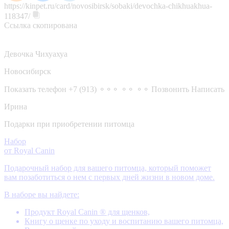
https://kinpet.ru/card/novosibirsk/sobaki/devochka-chikhuakhua-
118347/
Ссылка скопирована
Девочка Чихуахуа
Новосибирск
Показать телефон
+7 (913) ⚬⚬⚬ ⚬⚬ ⚬⚬
Позвонить
Написать
Ирина
Подарки при приобретении питомца
Набор
от Royal Canin
Подарочный набор для вашего питомца, который поможет
вам позаботиться о нем с первых дней жизни в новом доме.
В наборе вы найдете:
Продукт Royal Canin ® для щенков,
Книгу о щенке по уходу и воспитанию вашего питомца,