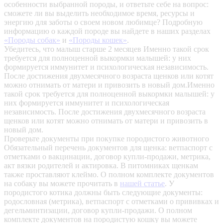
особенности выбранной породы, и ответьте себе на вопрос:
сможете ли вы выделить необходимое время, ресурсы и
энергию для заботы о своем новом любимце? Подробную
информацию о каждой породе вы найдете в наших разделах
«Породы собак»
и
«Породы кошек»
.
Убедитесь, что малыш старше 2 месяцев
Именно такой срок
требуется для полноценной выкормки малышей: у них
формируется иммунитет и психологическая независимость.
После достижения двухмесячного возраста щенков или котят
можно отнимать от матери и привозить в новый дом.Именно
такой срок требуется для полноценной выкормки малышей: у
них формируется иммунитет и психологическая
независимость. После достижения двухмесячного возраста
щенков или котят можно отнимать от матери и привозить в
новый дом.
Проверьте документы при покупке породистого животного
Обязательный перечень документов для щенка: ветпаспорт с
отметками о вакцинации, договор купли-продажи, метрика,
акт вязки родителей и актировка. В питомниках щенкам
также проставляют клеймо. О полном комплекте документов
на собаку вы можете прочитать в
нашей статье
.
У
породистого котика должны быть следующие документы:
родословная (метрика), ветпаспорт с отметками о прививках и
дегельминтизации, договор купли-продажи. О полном
комплекте документов на породистую кошку вы можете