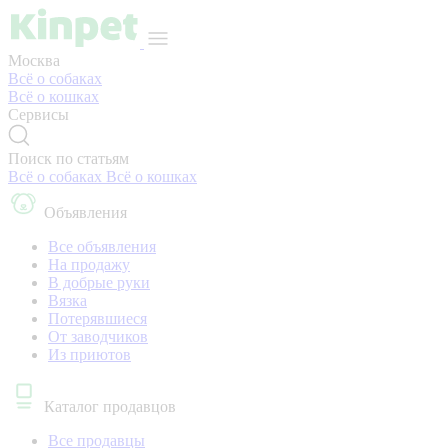
Москва
Всё о собаках
Всё о кошках
Сервисы
Поиск по статьям
Всё о собаках
Всё о кошках
Объявления
Все объявления
На продажу
В добрые руки
Вязка
Потерявшиеся
От заводчиков
Из приютов
Каталог продавцов
Все продавцы