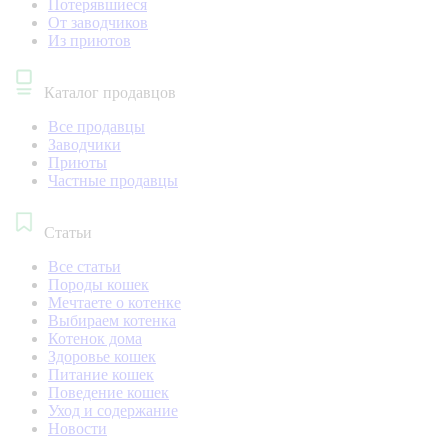
Потерявшиеся
От заводчиков
Из приютов
Каталог продавцов
Все продавцы
Заводчики
Приюты
Частные продавцы
Статьи
Все статьи
Породы кошек
Мечтаете о котенке
Выбираем котенка
Котенок дома
Здоровье кошек
Питание кошек
Поведение кошек
Уход и содержание
Новости