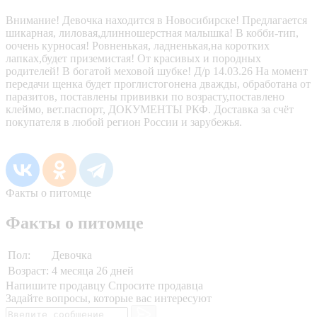
Внимание! Девочка находится в Новосибирске! Предлагается
шикарная, лиловая,длинношерстная малышка! В кобби-тип,
оочень курносая! Ровненькая, ладненькая,на коротких
лапках,будет приземистая! От красивых и породных
родителей! В богатой меховой шубке! Д/р 14.03.26 На момент
передачи щенка будет проглистогонена дважды, обработана от
паразитов, поставлены прививки по возрасту,поставлено
клеймо, вет.паспорт, ДОКУМЕНТЫ РКФ. Доставка за счёт
покупателя в любой регион России и зарубежья.
Факты о питомце
Факты о питомце
Пол:
Девочка
Возраст:
4 месяца 26 дней
Напишите продавцу
Спросите продавца
Задайте вопросы, которые вас интересуют