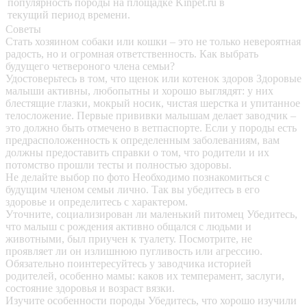
популярность породы на площадке Kinpet.ru в
текущий период времени.
Советы
Стать хозяином собаки или кошки – это не только невероятная
радость, но и огромная ответственность. Как выбрать
будущего четвероного члена семьи?
Удостоверьтесь в том, что щенок или котенок здоров
Здоровые
малыши активны, любопытны и хорошо выглядят: у них
блестящие глазки, мокрый носик, чистая шерстка и упитанное
телосложение. Первые прививки малышам делает заводчик –
это должно быть отмечено в ветпаспорте. Если у породы есть
предрасположенность к определенным заболеваниям, вам
должны предоставить справки о том, что родители и их
потомство прошли тесты и полностью здоровы.
Не делайте выбор по фото
Необходимо познакомиться с
будущим членом семьи лично. Так вы убедитесь в его
здоровье и определитесь с характером.
Уточните, социализирован ли маленький питомец
Убедитесь,
что малыш с рождения активно общался с людьми и
животными, был приучен к туалету. Посмотрите, не
проявляет ли он излишнюю пугливость или агрессию.
Обязательно поинтересуйтесь у заводчика историей
родителей, особенно мамы: каков их темперамент, заслуги,
состояние здоровья и возраст вязки.
Изучите особенности породы
Убедитесь, что хорошо изучили