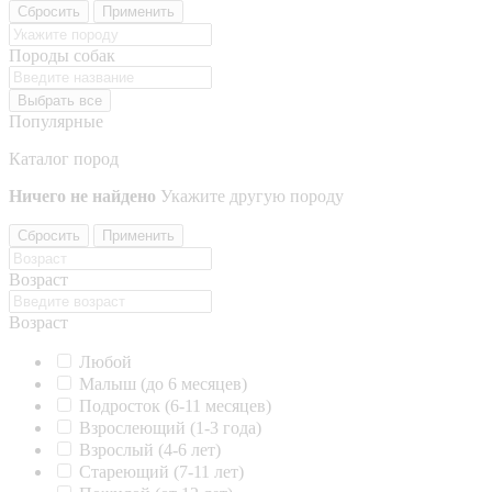
Сбросить
Применить
Породы собак
Выбрать все
Популярные
Каталог пород
Ничего не найдено
Укажите другую породу
Сбросить
Применить
Возраст
Возраст
Любой
Малыш (до 6 месяцев)
Подросток (6-11 месяцев)
Взрослеющий (1-3 года)
Взрослый (4-6 лет)
Стареющий (7-11 лет)