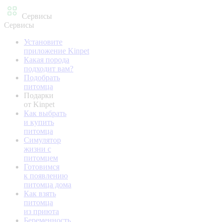
Сервисы
Сервисы
Установите
приложение Kinpet
Какая порода
подходит вам?
Подобрать
питомца
Подарки
от Kinpet
Как выбрать
и купить
питомца
Симулятор
жизни с
питомцем
Готовимся
к появлению
питомца дома
Как взять
питомца
из приюта
Беременность