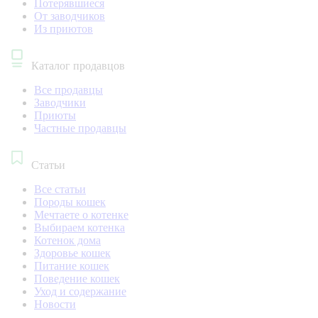
Потерявшиеся
От заводчиков
Из приютов
Каталог продавцов
Все продавцы
Заводчики
Приюты
Частные продавцы
Статьи
Все статьи
Породы кошек
Мечтаете о котенке
Выбираем котенка
Котенок дома
Здоровье кошек
Питание кошек
Поведение кошек
Уход и содержание
Новости