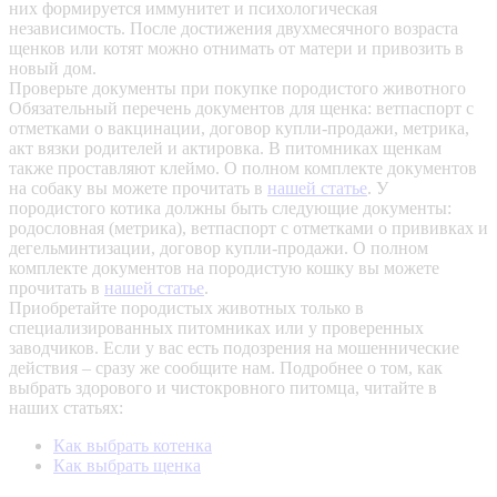
них формируется иммунитет и психологическая
независимость. После достижения двухмесячного возраста
щенков или котят можно отнимать от матери и привозить в
новый дом.
Проверьте документы при покупке породистого животного
Обязательный перечень документов для щенка: ветпаспорт с
отметками о вакцинации, договор купли-продажи, метрика,
акт вязки родителей и актировка. В питомниках щенкам
также проставляют клеймо. О полном комплекте документов
на собаку вы можете прочитать в
нашей статье
.
У
породистого котика должны быть следующие документы:
родословная (метрика), ветпаспорт с отметками о прививках и
дегельминтизации, договор купли-продажи. О полном
комплекте документов на породистую кошку вы можете
прочитать в
нашей статье
.
Приобретайте породистых животных только в
специализированных питомниках или у проверенных
заводчиков. Если у вас есть подозрения на мошеннические
действия – сразу же сообщите нам.
Подробнее о том, как
выбрать здорового и чистокровного питомца, читайте в
наших статьях:
Как выбрать котенка
Как выбрать щенка