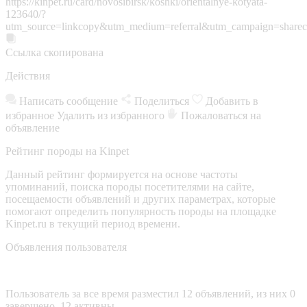
https://kinpet.ru/card/novosibirsk/koshki/orientalnye-kotyata-
123640/?
utm_source=linkcopy&utm_medium=referral&utm_campaign=sharec
Ссылка скопирована
Действия
Написать сообщение
Поделиться
Добавить в
избранное
Удалить из избранного
Пожаловаться на
объявление
Рейтинг породы на Kinpet
Данный рейтинг формируется на основе частоты
упоминаний, поиска породы посетителями на сайте,
посещаемости объявлений и других параметрах, которые
помогают определить популярность породы на площадке
Kinpet.ru в текущий период времени.
Объявления пользователя
Пользователь за все время разместил 12 объявлений, из них 0
завершено, 12 активны.