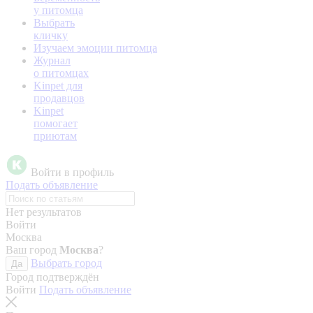
у питомца
Выбрать
кличку
Изучаем эмоции питомца
Журнал
о питомцах
Kinpet для
продавцов
Kinpet
помогает
приютам
Войти в профиль
Подать объявление
Нет результатов
Войти
Москва
Ваш город
Москва
?
Выбрать город
Да
Город подтверждён
Войти
Подать объявление