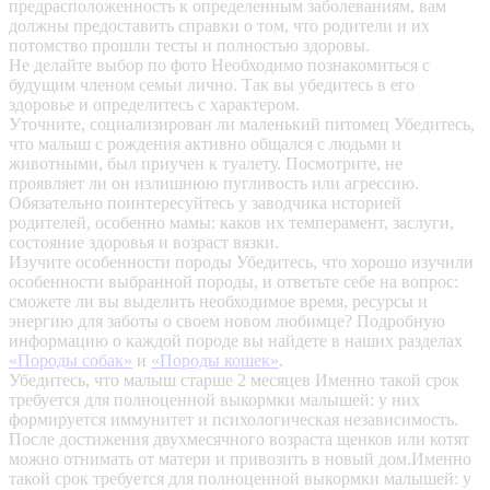
предрасположенность к определенным заболеваниям, вам
должны предоставить справки о том, что родители и их
потомство прошли тесты и полностью здоровы.
Не делайте выбор по фото
Необходимо познакомиться с
будущим членом семьи лично. Так вы убедитесь в его
здоровье и определитесь с характером.
Уточните, социализирован ли маленький питомец
Убедитесь,
что малыш с рождения активно общался с людьми и
животными, был приучен к туалету. Посмотрите, не
проявляет ли он излишнюю пугливость или агрессию.
Обязательно поинтересуйтесь у заводчика историей
родителей, особенно мамы: каков их темперамент, заслуги,
состояние здоровья и возраст вязки.
Изучите особенности породы
Убедитесь, что хорошо изучили
особенности выбранной породы, и ответьте себе на вопрос:
сможете ли вы выделить необходимое время, ресурсы и
энергию для заботы о своем новом любимце? Подробную
информацию о каждой породе вы найдете в наших разделах
«Породы собак»
и
«Породы кошек»
.
Убедитесь, что малыш старше 2 месяцев
Именно такой срок
требуется для полноценной выкормки малышей: у них
формируется иммунитет и психологическая независимость.
После достижения двухмесячного возраста щенков или котят
можно отнимать от матери и привозить в новый дом.Именно
такой срок требуется для полноценной выкормки малышей: у