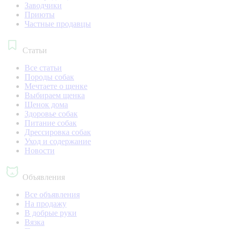
Заводчики
Приюты
Частные продавцы
Статьи
Все статьи
Породы собак
Мечтаете о щенке
Выбираем щенка
Щенок дома
Здоровье собак
Питание собак
Дрессировка собак
Уход и содержание
Новости
Объявления
Все объявления
На продажу
В добрые руки
Вязка