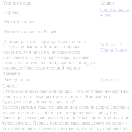
Тип питомца:
Кошки
Ориентальная
Порода:
кошка
Рейтинг породы:
Рейтинг породы на Kinpet
Данный рейтинг формируется на основе
№ 6 из 121
частоты упоминаний, поиска породы
Пород Кошек
посетителями на сайте, посещаемости
объявлений и других параметрах, которые
помогают определить популярность породы на
площадке Kinpet.ru в текущий период
времени.
Размер породы:
Крупные
Советы
Стать хозяином собаки или кошки – это не только невероятная
радость, но и огромная ответственность. Как выбрать
будущего четвероного члена семьи?
Удостоверьтесь в том, что щенок или котенок здоров
Здоровые
малыши активны, любопытны и хорошо выглядят: у них
блестящие глазки, мокрый носик, чистая шерстка и упитанное
телосложение. Первые прививки малышам делает заводчик –
это должно быть отмечено в ветпаспорте. Если у породы есть