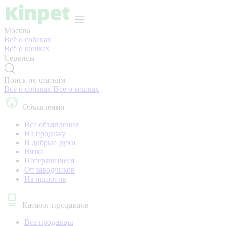
Москва
Всё о собаках
Всё о кошках
Сервисы
Поиск по статьям
Всё о собаках
Всё о кошках
Объявления
Все объявления
На продажу
В добрые руки
Вязка
Потерявшиеся
От заводчиков
Из приютов
Каталог продавцов
Все продавцы