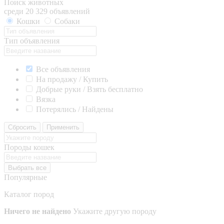
Поиск животных
среди 20 329 объявлений
Кошки
Собаки
Тип объявления
Все объявления
На продажу / Купить
Добрые руки / Взять бесплатно
Вязка
Потерялись / Найдены
Сбросить
Применить
Породы кошек
Выбрать все
Популярные
Каталог пород
Ничего не найдено
Укажите другую породу