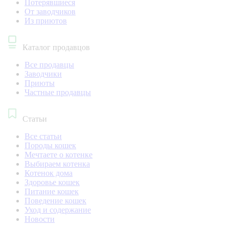
Потерявшиеся
От заводчиков
Из приютов
Каталог продавцов
Все продавцы
Заводчики
Приюты
Частные продавцы
Статьи
Все статьи
Породы кошек
Мечтаете о котенке
Выбираем котенка
Котенок дома
Здоровье кошек
Питание кошек
Поведение кошек
Уход и содержание
Новости