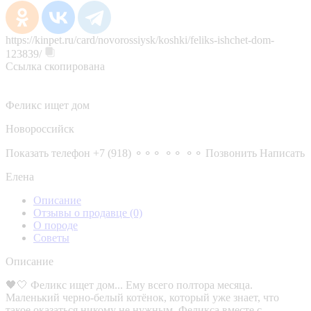
https://kinpet.ru/card/novorossiysk/koshki/feliks-ishchet-dom-
123839/
Ссылка скопирована
Феликс ищет дом
Новороссийск
Показать телефон
+7 (918) ⚬⚬⚬ ⚬⚬ ⚬⚬
Позвонить
Написать
Елена
Описание
Отзывы о продавце
(0)
О породе
Советы
Описание
🖤🤍 Феликс ищет дом... Ему всего полтора месяца.
Маленький черно-белый котёнок, который уже знает, что
такое оказаться никому не нужным. Феликса вместе с