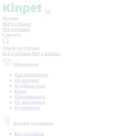
Москва
Всё о собаках
Всё о кошках
Сервисы
Поиск по статьям
Всё о собаках
Всё о кошках
Объявления
Все объявления
На продажу
В добрые руки
Вязка
Потерявшиеся
От заводчиков
Из приютов
Каталог продавцов
Все продавцы