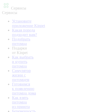
Сервисы
Сервисы
Установите
приложение Kinpet
Какая порода
подходит вам?
Подобрать
питомца
Подарки
от Kinpet
Как выбрать
и купить
питомца
Симулятор
жизни с
питомцем
Готовимся
к появлению
питомца дома
Как взять
питомца
из приюта
Беременность