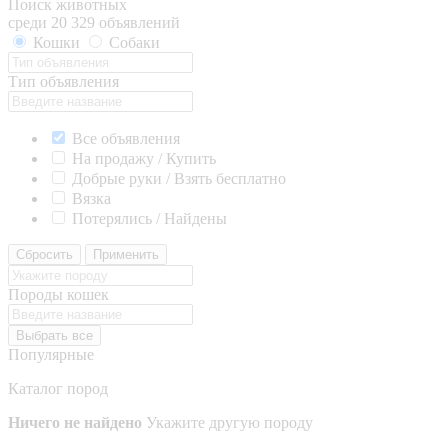
Поиск животных
среди 20 329 объявлений
Кошки
Собаки
Тип объявления
Все объявления
На продажу / Купить
Добрые руки / Взять бесплатно
Вязка
Потерялись / Найдены
Сбросить
Применить
Породы кошек
Выбрать все
Популярные
Каталог пород
Ничего не найдено
Укажите другую породу