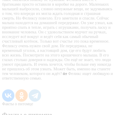
братиками просто оставили в коробке на дороге. Маленьких
малышей выбросили, словно ненужные вещи, не задумываясь
о том, что впереди их могла ждать голодная и страшная
смерть. Но Феликсу повезло. Его заметили и спасли. Сейчас
малыш находится на домашней передержке. Он уже узнал, как
приятно спать в тепле, играть с игрушками, получать ласку и
внимание человека. Он с удовольствием мурчит на ручках,
исследует всё вокруг и ведёт себя как самый обычный
счастливый котёнок. Только вот счастье это пока временное.
Феликсу очень нужен свой дом. Не передержка, не
временный уголок, а настоящий дом, где его будут любить
всю жизнь. Посмотрите на этого крошечного малыша. В его
глазах столько доверия и надежды. Он ещё не знает, что люди
умеют предавать. И очень хочется, чтобы больше ему никогда
не пришлось об этом узнать. Может быть, именно вы станете
тем человеком, которого он ждёт? 🏡 Феликс ищет любящую и
ответственную семью.
Факты о питомце
Факты о питомце