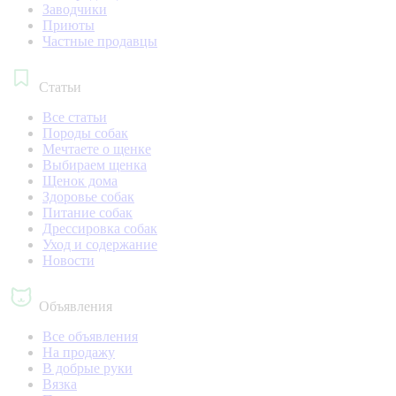
Заводчики
Приюты
Частные продавцы
Статьи
Все статьи
Породы собак
Мечтаете о щенке
Выбираем щенка
Щенок дома
Здоровье собак
Питание собак
Дрессировка собак
Уход и содержание
Новости
Объявления
Все объявления
На продажу
В добрые руки
Вязка