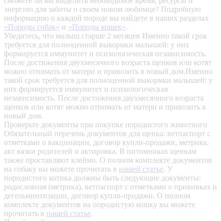
сможете ли вы выделить необходимое время, ресурсы и
энергию для заботы о своем новом любимце? Подробную
информацию о каждой породе вы найдете в наших разделах
«Породы собак»
и
«Породы кошек»
.
Убедитесь, что малыш старше 2 месяцев
Именно такой срок
требуется для полноценной выкормки малышей: у них
формируется иммунитет и психологическая независимость.
После достижения двухмесячного возраста щенков или котят
можно отнимать от матери и привозить в новый дом.Именно
такой срок требуется для полноценной выкормки малышей: у
них формируется иммунитет и психологическая
независимость. После достижения двухмесячного возраста
щенков или котят можно отнимать от матери и привозить в
новый дом.
Проверьте документы при покупке породистого животного
Обязательный перечень документов для щенка: ветпаспорт с
отметками о вакцинации, договор купли-продажи, метрика,
акт вязки родителей и актировка. В питомниках щенкам
также проставляют клеймо. О полном комплекте документов
на собаку вы можете прочитать в
нашей статье
.
У
породистого котика должны быть следующие документы:
родословная (метрика), ветпаспорт с отметками о прививках и
дегельминтизации, договор купли-продажи. О полном
комплекте документов на породистую кошку вы можете
прочитать в
нашей статье
.