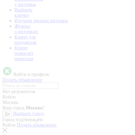
у питомца
Выбрать
кличку
Изучаем эмоции питомца
Журнал
о питомцах
Kinpet для
продавцов
Kinpet
помогает
приютам
Войти в профиль
Подать объявление
Нет результатов
Войти
Москва
Ваш город
Москва
?
Выбрать город
Да
Город подтверждён
Войти
Подать объявление