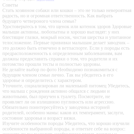
Советы
Стать хозяином собаки или кошки – это не только невероятная
радость, но и огромная ответственность. Как выбрать
будущего четвероного члена семьи?
Удостоверьтесь в том, что щенок или котенок здоров
Здоровые
малыши активны, любопытны и хорошо выглядят: у них
блестящие глазки, мокрый носик, чистая шерстка и упитанное
телосложение. Первые прививки малышам делает заводчик –
это должно быть отмечено в ветпаспорте. Если у породы есть
предрасположенность к определенным заболеваниям, вам
должны предоставить справки о том, что родители и их
потомство прошли тесты и полностью здоровы.
Не делайте выбор по фото
Необходимо познакомиться с
будущим членом семьи лично. Так вы убедитесь в его
здоровье и определитесь с характером.
Уточните, социализирован ли маленький питомец
Убедитесь,
что малыш с рождения активно общался с людьми и
животными, был приучен к туалету. Посмотрите, не
проявляет ли он излишнюю пугливость или агрессию.
Обязательно поинтересуйтесь у заводчика историей
родителей, особенно мамы: каков их темперамент, заслуги,
состояние здоровья и возраст вязки.
Изучите особенности породы
Убедитесь, что хорошо изучили
особенности выбранной породы, и ответьте себе на вопрос: