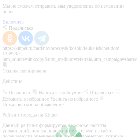
Мы не сможем отправить вам уведомление об изменении
цены
Включить
Поделиться
https://kinpet.ru/card/novorossiysk/koshki/feliks-ishchet-dom-
123839/?
utm_source=linkcopy&utm_medium=referral&utm_campaign=sharec
Ссылка скопирована
Действия
Позвонить
Написать сообщение
Поделиться
Добавить в избранное
Удалить из избранного
Пожаловаться на объявление
Рейтинг породы на Kinpet
Данный рейтинг формируется на основе частоты
упоминаний, поиска породы посетителями на сайте,
посещаемости объявлений и других параметрах, которые