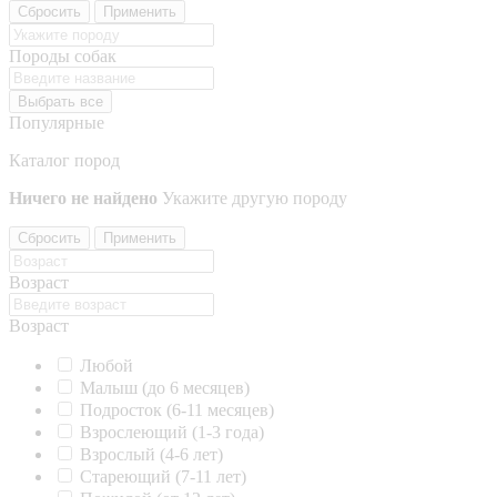
Сбросить
Применить
Породы собак
Выбрать все
Популярные
Каталог пород
Ничего не найдено
Укажите другую породу
Сбросить
Применить
Возраст
Возраст
Любой
Малыш (до 6 месяцев)
Подросток (6-11 месяцев)
Взрослеющий (1-3 года)
Взрослый (4-6 лет)
Стареющий (7-11 лет)