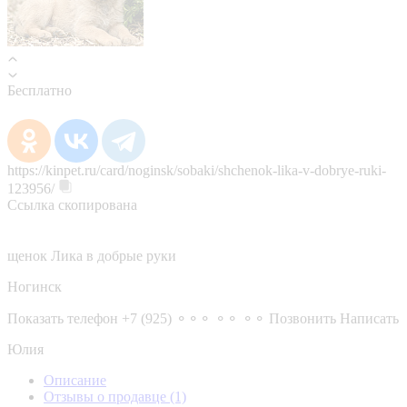
Бесплатно
https://kinpet.ru/card/noginsk/sobaki/shchenok-lika-v-dobrye-ruki-
123956/
Ссылка скопирована
щенок Лика в добрые руки
Ногинск
Показать телефон
+7 (925) ⚬⚬⚬ ⚬⚬ ⚬⚬
Позвонить
Написать
Юлия
Описание
Отзывы о продавце
(1)