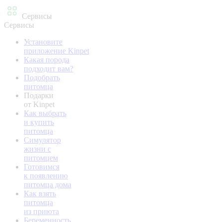
Сервисы
Сервисы
Установите
приложение Kinpet
Какая порода
подходит вам?
Подобрать
питомца
Подарки
от Kinpet
Как выбрать
и купить
питомца
Симулятор
жизни с
питомцем
Готовимся
к появлению
питомца дома
Как взять
питомца
из приюта
Беременность