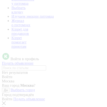
у питомца
Выбрать
кличку
Изучаем эмоции питомца
Журнал
о питомцах
Kinpet для
продавцов
Kinpet
помогает
приютам
Войти в профиль
Подать объявление
Нет результатов
Войти
Москва
Ваш город
Москва
?
Выбрать город
Да
Город подтверждён
Войти
Подать объявление