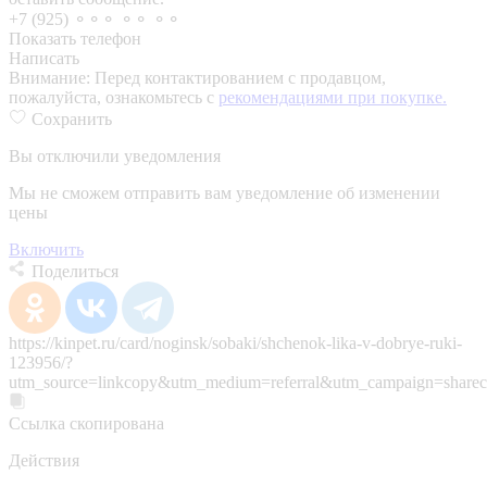
+7 (925) ⚬⚬⚬ ⚬⚬ ⚬⚬
Показать телефон
Написать
Внимание:
Перед контактированием с продавцом,
пожалуйста, ознакомьтесь с
рекомендациями при покупке.
Сохранить
Вы отключили уведомления
Мы не сможем отправить вам уведомление об изменении
цены
Включить
Поделиться
https://kinpet.ru/card/noginsk/sobaki/shchenok-lika-v-dobrye-ruki-
123956/?
utm_source=linkcopy&utm_medium=referral&utm_campaign=sharec
Ссылка скопирована
Действия