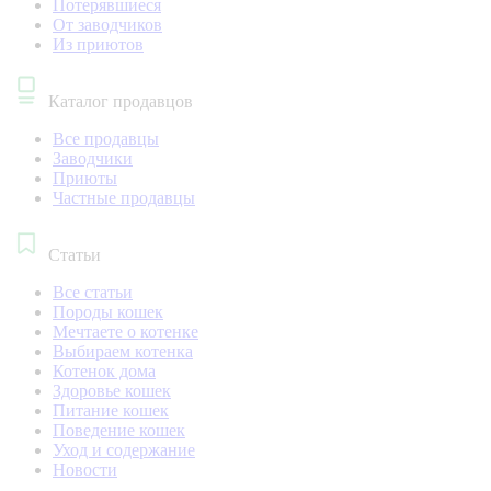
Потерявшиеся
От заводчиков
Из приютов
Каталог продавцов
Все продавцы
Заводчики
Приюты
Частные продавцы
Статьи
Все статьи
Породы кошек
Мечтаете о котенке
Выбираем котенка
Котенок дома
Здоровье кошек
Питание кошек
Поведение кошек
Уход и содержание
Новости