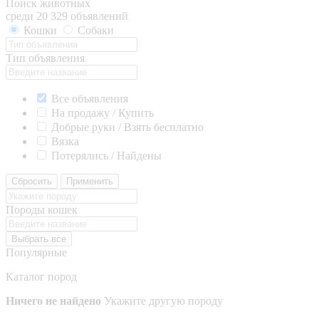
Поиск животных
среди 20 329 объявлений
Кошки
Собаки
Тип объявления
Все объявления
На продажу / Купить
Добрые руки / Взять бесплатно
Вязка
Потерялись / Найдены
Сбросить
Применить
Породы кошек
Выбрать все
Популярные
Каталог пород
Ничего не найдено
Укажите другую породу