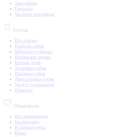
Заводчики
Приюты
Частные продавцы
Статьи
Все статьи
Породы собак
Мечтаете о щенке
Выбираем щенка
Щенок дома
Здоровье собак
Питание собак
Дрессировка собак
Уход и содержание
Новости
Объявления
Все объявления
На продажу
В добрые руки
Вязка