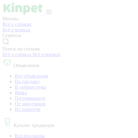
Москва
Всё о собаках
Всё о кошках
Сервисы
Поиск по статьям
Всё о собаках
Всё о кошках
Объявления
Все объявления
На продажу
В добрые руки
Вязка
Потерявшиеся
От заводчиков
Из приютов
Каталог продавцов
Все продавцы