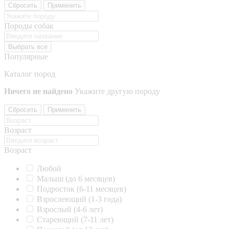
Сбросить
Применить
Породы собак
Выбрать все
Популярные
Каталог пород
Ничего не найдено
Укажите другую породу
Сбросить
Применить
Возраст
Возраст
Любой
Малыш (до 6 месяцев)
Подросток (6-11 месяцев)
Взрослеющий (1-3 года)
Взрослый (4-6 лет)
Стареющий (7-11 лет)