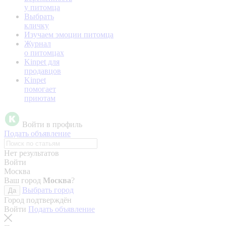
у питомца
Выбрать
кличку
Изучаем эмоции питомца
Журнал
о питомцах
Kinpet для
продавцов
Kinpet
помогает
приютам
Войти в профиль
Подать объявление
Нет результатов
Войти
Москва
Ваш город
Москва
?
Выбрать город
Да
Город подтверждён
Войти
Подать объявление