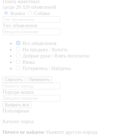
Поиск животных
среди 20 329 объявлений
Кошки
Собаки
Тип объявления
Все объявления
На продажу / Купить
Добрые руки / Взять бесплатно
Вязка
Потерялись / Найдены
Сбросить
Применить
Породы кошек
Выбрать все
Популярные
Каталог пород
Ничего не найдено
Укажите другую породу