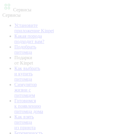
Сервисы
Сервисы
Установите
приложение Kinpet
Какая порода
подходит вам?
Подобрать
питомца
Подарки
от Kinpet
Как выбрать
и купить
питомца
Симулятор
жизни с
питомцем
Готовимся
к появлению
питомца дома
Как взять
питомца
из приюта
Беременность