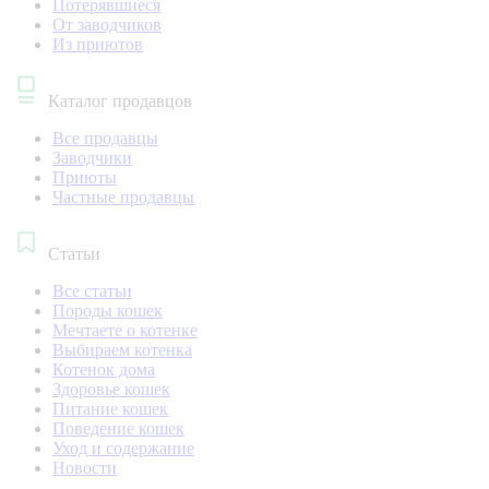
Потерявшиеся
От заводчиков
Из приютов
Каталог продавцов
Все продавцы
Заводчики
Приюты
Частные продавцы
Статьи
Все статьи
Породы кошек
Мечтаете о котенке
Выбираем котенка
Котенок дома
Здоровье кошек
Питание кошек
Поведение кошек
Уход и содержание
Новости