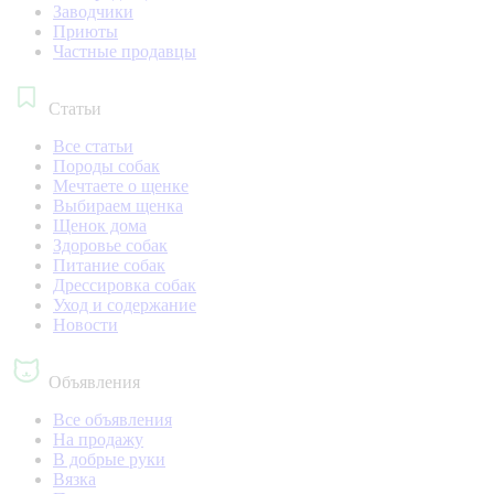
Заводчики
Приюты
Частные продавцы
Статьи
Все статьи
Породы собак
Мечтаете о щенке
Выбираем щенка
Щенок дома
Здоровье собак
Питание собак
Дрессировка собак
Уход и содержание
Новости
Объявления
Все объявления
На продажу
В добрые руки
Вязка