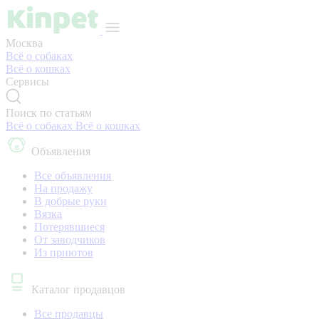
Москва
Всё о собаках
Всё о кошках
Сервисы
Поиск по статьям
Всё о собаках
Всё о кошках
Объявления
Все объявления
На продажу
В добрые руки
Вязка
Потерявшиеся
От заводчиков
Из приютов
Каталог продавцов
Все продавцы