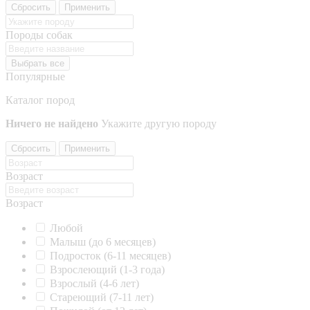
Сбросить
Применить
Породы собак
Выбрать все
Популярные
Каталог пород
Ничего не найдено
Укажите другую породу
Сбросить
Применить
Возраст
Возраст
Любой
Малыш (до 6 месяцев)
Подросток (6-11 месяцев)
Взрослеющий (1-3 года)
Взрослый (4-6 лет)
Стареющий (7-11 лет)