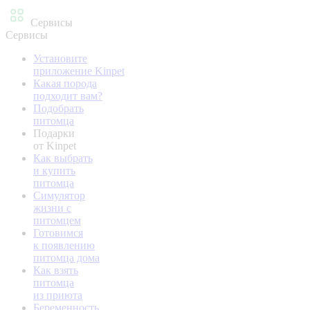
Сервисы
Сервисы
Установите
приложение Kinpet
Какая порода
подходит вам?
Подобрать
питомца
Подарки
от Kinpet
Как выбрать
и купить
питомца
Симулятор
жизни с
питомцем
Готовимся
к появлению
питомца дома
Как взять
питомца
из приюта
Беременность