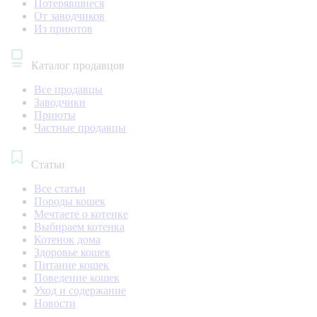
Потерявшиеся
От заводчиков
Из приютов
Каталог продавцов
Все продавцы
Заводчики
Приюты
Частные продавцы
Статьи
Все статьи
Породы кошек
Мечтаете о котенке
Выбираем котенка
Котенок дома
Здоровье кошек
Питание кошек
Поведение кошек
Уход и содержание
Новости