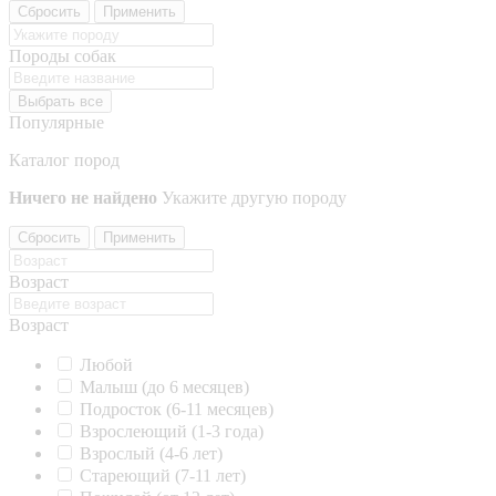
Сбросить
Применить
Породы собак
Выбрать все
Популярные
Каталог пород
Ничего не найдено
Укажите другую породу
Сбросить
Применить
Возраст
Возраст
Любой
Малыш (до 6 месяцев)
Подросток (6-11 месяцев)
Взрослеющий (1-3 года)
Взрослый (4-6 лет)
Стареющий (7-11 лет)