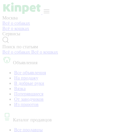
Москва
Всё о собаках
Всё о кошках
Сервисы
Поиск по статьям
Всё о собаках
Всё о кошках
Объявления
Все объявления
На продажу
В добрые руки
Вязка
Потерявшиеся
От заводчиков
Из приютов
Каталог продавцов
Все продавцы