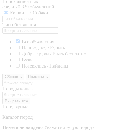
Поиск животных
среди 20 329 объявлений
Кошки
Собаки
Тип объявления
Все объявления
На продажу / Купить
Добрые руки / Взять бесплатно
Вязка
Потерялись / Найдены
Сбросить
Применить
Породы кошек
Выбрать все
Популярные
Каталог пород
Ничего не найдено
Укажите другую породу