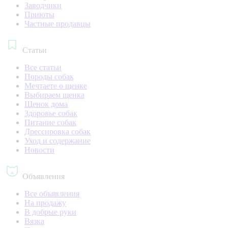
Заводчики
Приюты
Частные продавцы
Статьи
Все статьи
Породы собак
Мечтаете о щенке
Выбираем щенка
Щенок дома
Здоровье собак
Питание собак
Дрессировка собак
Уход и содержание
Новости
Объявления
Все объявления
На продажу
В добрые руки
Вязка