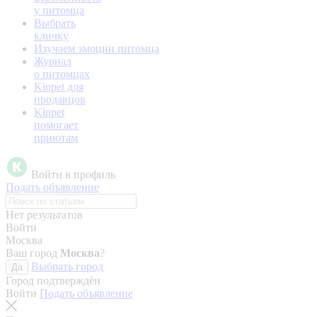
у питомца
Выбрать
кличку
Изучаем эмоции питомца
Журнал
о питомцах
Kinpet для
продавцов
Kinpet
помогает
приютам
Войти в профиль
Подать объявление
Нет результатов
Войти
Москва
Ваш город
Москва
?
Выбрать город
Да
Город подтверждён
Войти
Подать объявление