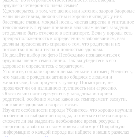
будущего четвероного члена семьи?
Удостоверьтесь в том, что щенок или котенок здоров
Здоровые
малыши активны, любопытны и хорошо выглядят: у них
блестящие глазки, мокрый носик, чистая шерстка и упитанное
телосложение. Первые прививки малышам делает заводчик –
это должно быть отмечено в ветпаспорте. Если у породы есть
предрасположенность к определенным заболеваниям, вам
должны предоставить справки о том, что родители и их
потомство прошли тесты и полностью здоровы.
Не делайте выбор по фото
Необходимо познакомиться с
будущим членом семьи лично. Так вы убедитесь в его
здоровье и определитесь с характером.
Уточните, социализирован ли маленький питомец
Убедитесь,
что малыш с рождения активно общался с людьми и
животными, был приучен к туалету. Посмотрите, не
проявляет ли он излишнюю пугливость или агрессию.
Обязательно поинтересуйтесь у заводчика историей
родителей, особенно мамы: каков их темперамент, заслуги,
состояние здоровья и возраст вязки.
Изучите особенности породы
Убедитесь, что хорошо изучили
особенности выбранной породы, и ответьте себе на вопрос:
сможете ли вы выделить необходимое время, ресурсы и
энергию для заботы о своем новом любимце? Подробную
информацию о каждой породе вы найдете в наших разделах