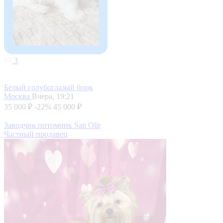
3
Белый голубоглазый йорк
Москва
Вчера, 19:21
35 000 ₽
-22%
45 000 ₽
Заводчик питомник San Olir
Частный продавец