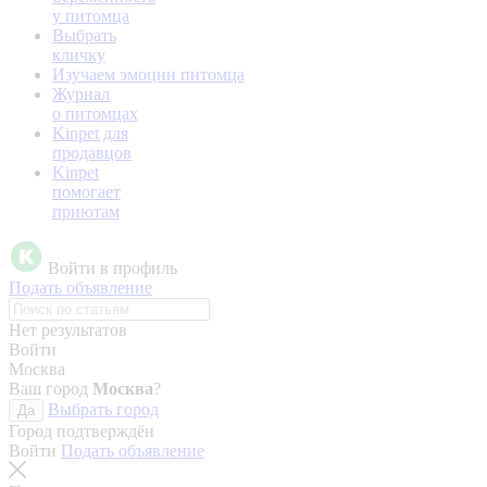
у питомца
Выбрать
кличку
Изучаем эмоции питомца
Журнал
о питомцах
Kinpet для
продавцов
Kinpet
помогает
приютам
Войти в профиль
Подать объявление
Нет результатов
Войти
Москва
Ваш город
Москва
?
Выбрать город
Да
Город подтверждён
Войти
Подать объявление