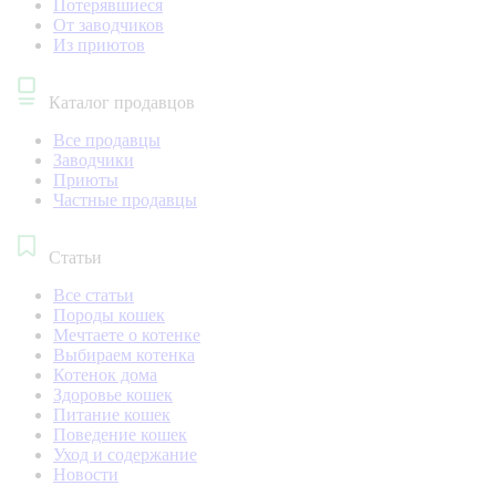
Потерявшиеся
От заводчиков
Из приютов
Каталог продавцов
Все продавцы
Заводчики
Приюты
Частные продавцы
Статьи
Все статьи
Породы кошек
Мечтаете о котенке
Выбираем котенка
Котенок дома
Здоровье кошек
Питание кошек
Поведение кошек
Уход и содержание
Новости