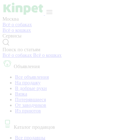
Москва
Всё о собаках
Всё о кошках
Сервисы
Поиск по статьям
Всё о собаках
Всё о кошках
Объявления
Все объявления
На продажу
В добрые руки
Вязка
Потерявшиеся
От заводчиков
Из приютов
Каталог продавцов
Все продавцы