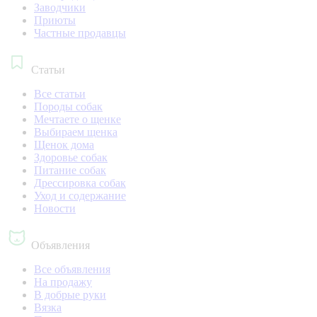
Заводчики
Приюты
Частные продавцы
Статьи
Все статьи
Породы собак
Мечтаете о щенке
Выбираем щенка
Щенок дома
Здоровье собак
Питание собак
Дрессировка собак
Уход и содержание
Новости
Объявления
Все объявления
На продажу
В добрые руки
Вязка