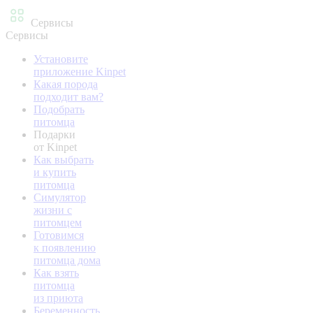
Сервисы
Сервисы
Установите
приложение Kinpet
Какая порода
подходит вам?
Подобрать
питомца
Подарки
от Kinpet
Как выбрать
и купить
питомца
Симулятор
жизни с
питомцем
Готовимся
к появлению
питомца дома
Как взять
питомца
из приюта
Беременность