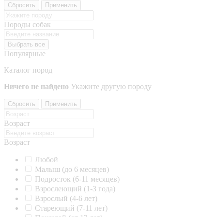
Сбросить
Применить
Породы собак
Выбрать все
Популярные
Каталог пород
Ничего не найдено
Укажите другую породу
Сбросить
Применить
Возраст
Возраст
Любой
Малыш (до 6 месяцев)
Подросток (6-11 месяцев)
Взрослеющий (1-3 года)
Взрослый (4-6 лет)
Стареющий (7-11 лет)