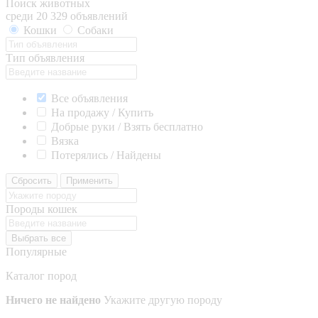
Поиск животных
среди 20 329 объявлений
Кошки
Собаки
Тип объявления
Все объявления
На продажу / Купить
Добрые руки / Взять бесплатно
Вязка
Потерялись / Найдены
Сбросить
Применить
Породы кошек
Выбрать все
Популярные
Каталог пород
Ничего не найдено
Укажите другую породу