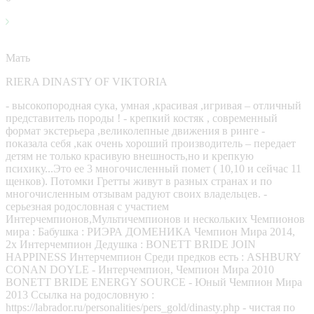
Мать
RIERA DINASTY OF VIKTORIA
- высокопородная сука, умная ,красивая ,игривая – отличный
представитель породы ! - крепкий костяк , современный
формат экстерьера ,великолепные движения в ринге -
показала себя ,как очень хороший производитель – передает
детям не только красивую внешность,но и крепкую
психику...Это ее 3 многочисленный помет ( 10,10 и сейчас 11
щенков). Потомки Гретты живут в разных странах и по
многочисленным отзывам радуют своих владельцев. -
серьезная родословная с участием
Интерчемпионов,Мультичемпионов и нескольких Чемпионов
мира : Бабушка : РИЭРА ДОМЕНИКА Чемпион Мира 2014,
2х Интерчемпион Дедушка : BONETT BRIDE JOIN
HAPPINESS Интерчемпион Среди предков есть : ASHBURY
CONAN DOYLE - Интерчемпион, Чемпион Мира 2010
BONETT BRIDE ENERGY SOURCE - Юный Чемпион Мира
2013 Ссылка на родословную :
https://labrador.ru/personalities/pers_gold/dinasty.php - чистая по