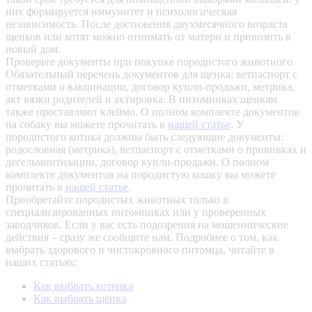
них формируется иммунитет и психологическая
независимость. После достижения двухмесячного возраста
щенков или котят можно отнимать от матери и привозить в
новый дом.
Проверьте документы при покупке породистого животного
Обязательный перечень документов для щенка: ветпаспорт с
отметками о вакцинации, договор купли-продажи, метрика,
акт вязки родителей и актировка. В питомниках щенкам
также проставляют клеймо. О полном комплекте документов
на собаку вы можете прочитать в
нашей статье
.
У
породистого котика должны быть следующие документы:
родословная (метрика), ветпаспорт с отметками о прививках и
дегельминтизации, договор купли-продажи. О полном
комплекте документов на породистую кошку вы можете
прочитать в
нашей статье
.
Приобретайте породистых животных только в
специализированных питомниках или у проверенных
заводчиков. Если у вас есть подозрения на мошеннические
действия – сразу же сообщите нам.
Подробнее о том, как
выбрать здорового и чистокровного питомца, читайте в
наших статьях:
Как выбрать котенка
Как выбрать щенка