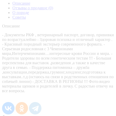
Описание
Отзывы о продавце
(0)
О породе
Советы
Описание
- Документы РКФ , ветеринарный паспорт, договор, прививки
по возрасту,клеймо - Здоровая психика и отличный характер .
- Красивый породный экстерьер современного формата. -
Серьезная родословная с 3 Чемпионами
мира,Интерчемпионами…интересные крови России и мира. -
Родители здоровы по всем генетическим тестам !!! - Большая
перспектива для выставок ,разведения ,а также в качестве
друга в семью. - Поддержка питомника – дружба
,консультации,передержка,груминг,хендленг,подготовка к
выставкам..т.д (остаюсь на связи в родственных отношения по
собачьей линии) - ДОСТАВКА В РЕГИОНЫ !!! Фото-видео
материалы щенков и родителей в личку. С радостью отвечу на
все вопросы.