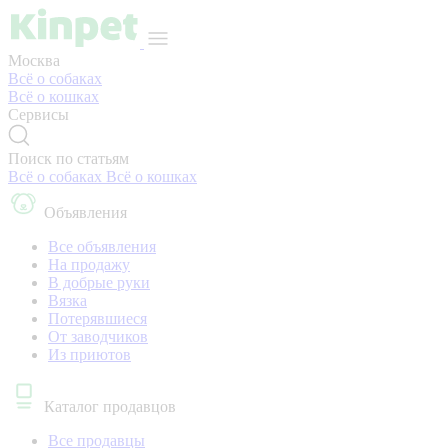
Москва
Всё о собаках
Всё о кошках
Сервисы
Поиск по статьям
Всё о собаках
Всё о кошках
Объявления
Все объявления
На продажу
В добрые руки
Вязка
Потерявшиеся
От заводчиков
Из приютов
Каталог продавцов
Все продавцы