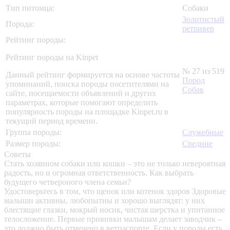
Тип питомца:
Собаки
Золотистый
Порода:
ретривер
Рейтинг породы:
Рейтинг породы на Kinpet
№ 27 из 519
Данный рейтинг формируется на основе частоты
Пород
упоминаний, поиска породы посетителями на
Собак
сайте, посещаемости объявлений и других
параметрах, которые помогают определить
популярность породы на площадке Kinpet.ru в
текущий период времени.
Группа породы:
Служебные
Размер породы:
Средние
Советы
Стать хозяином собаки или кошки – это не только невероятная
радость, но и огромная ответственность. Как выбрать
будущего четвероного члена семьи?
Удостоверьтесь в том, что щенок или котенок здоров
Здоровые
малыши активны, любопытны и хорошо выглядят: у них
блестящие глазки, мокрый носик, чистая шерстка и упитанное
телосложение. Первые прививки малышам делает заводчик –
это должно быть отмечено в ветпаспорте. Если у породы есть