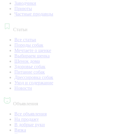
Заводчики
Приюты
Частные продавцы
Статьи
Все статьи
Породы собак
Мечтаете о щенке
Выбираем щенка
Щенок дома
Здоровье собак
Питание собак
Дрессировка собак
Уход и содержание
Новости
Объявления
Все объявления
На продажу
В добрые руки
Вязка