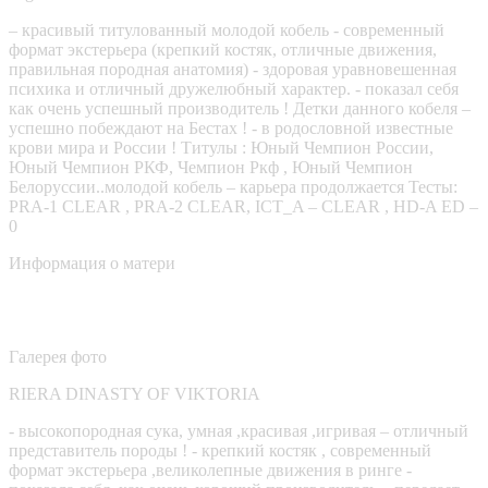
– красивый титулованный молодой кобель - современный
формат экстерьера (крепкий костяк, отличные движения,
правильная породная анатомия) - здоровая уравновешенная
психика и отличный дружелюбный характер. - показал себя
как очень успешный производитель ! Детки данного кобеля –
успешно побеждают на Бестах ! - в родословной известные
крови мира и России ! Титулы : Юный Чемпион России,
Юный Чемпион РКФ, Чемпион Ркф , Юный Чемпион
Белоруссии..молодой кобель – карьера продолжается Тесты:
PRA-1 CLEAR , PRA-2 CLEAR, ICT_A – CLEAR , HD-A ED –
0
Информация о матери
Галерея фото
RIERA DINASTY OF VIKTORIA
- высокопородная сука, умная ,красивая ,игривая – отличный
представитель породы ! - крепкий костяк , современный
формат экстерьера ,великолепные движения в ринге -