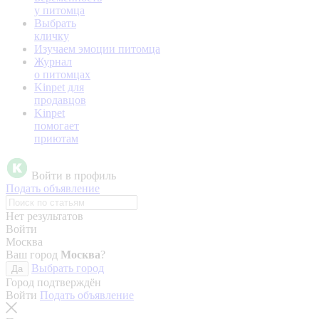
у питомца
Выбрать
кличку
Изучаем эмоции питомца
Журнал
о питомцах
Kinpet для
продавцов
Kinpet
помогает
приютам
Войти в профиль
Подать объявление
Нет результатов
Войти
Москва
Ваш город
Москва
?
Выбрать город
Да
Город подтверждён
Войти
Подать объявление