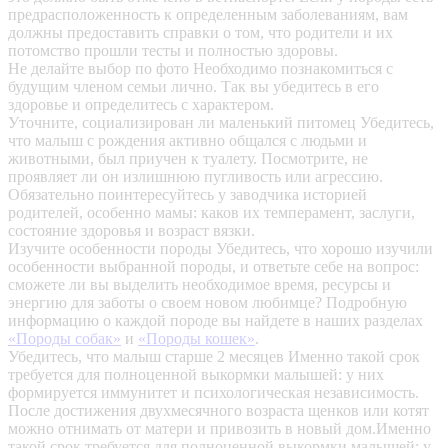
предрасположенность к определенным заболеваниям, вам
должны предоставить справки о том, что родители и их
потомство прошли тесты и полностью здоровы.
Не делайте выбор по фото
Необходимо познакомиться с
будущим членом семьи лично. Так вы убедитесь в его
здоровье и определитесь с характером.
Уточните, социализирован ли маленький питомец
Убедитесь,
что малыш с рождения активно общался с людьми и
животными, был приучен к туалету. Посмотрите, не
проявляет ли он излишнюю пугливость или агрессию.
Обязательно поинтересуйтесь у заводчика историей
родителей, особенно мамы: каков их темперамент, заслуги,
состояние здоровья и возраст вязки.
Изучите особенности породы
Убедитесь, что хорошо изучили
особенности выбранной породы, и ответьте себе на вопрос:
сможете ли вы выделить необходимое время, ресурсы и
энергию для заботы о своем новом любимце? Подробную
информацию о каждой породе вы найдете в наших разделах
«Породы собак»
и
«Породы кошек»
.
Убедитесь, что малыш старше 2 месяцев
Именно такой срок
требуется для полноценной выкормки малышей: у них
формируется иммунитет и психологическая независимость.
После достижения двухмесячного возраста щенков или котят
можно отнимать от матери и привозить в новый дом.Именно
такой срок требуется для полноценной выкормки малышей: у