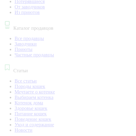
Потерявшиеся
От заводчиков
Из приютов
Каталог продавцов
Все продавцы
Заводчики
Приюты
Частные продавцы
Статьи
Все статьи
Породы кошек
Мечтаете о котенке
Выбираем котенка
Котенок дома
Здоровье кошек
Питание кошек
Поведение кошек
Уход и содержание
Новости