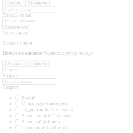
Сбросить
Применить
Породы собак
Выбрать все
Популярные
Каталог пород
Ничего не найдено
Укажите другую породу
Сбросить
Применить
Возраст
Возраст
Любой
Малыш (до 6 месяцев)
Подросток (6-11 месяцев)
Взрослеющий (1-3 года)
Взрослый (4-6 лет)
Стареющий (7-11 лет)