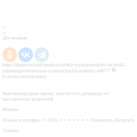
Договорная
https://kinpet.ru/card/moskva/sobaki/vysokoporodnye-shchenki-
zolotistogo-retrivera-ot-vystavochnykh-roditeley-44077/
Ссылка скопирована
Высокопородные щенки золотистого ретривера от
выставочных родителей
Москва
Показать телефон
+7 (918) ⚬⚬⚬ ⚬⚬ ⚬⚬
Позвонить
Написать
Татьяна