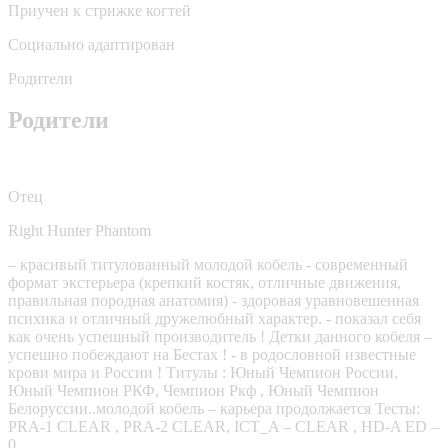
Приучен к стрижке когтей
Социально адаптирован
Родители
Родители
Отец
Right Hunter Phantom
– красивый титулованный молодой кобель - современный
формат экстерьера (крепкий костяк, отличные движения,
правильная породная анатомия) - здоровая уравновешенная
психика и отличный дружелюбный характер. - показал себя
как очень успешный производитель ! Детки данного кобеля –
успешно побеждают на Бестах ! - в родословной известные
крови мира и России ! Титулы : Юный Чемпион России,
Юный Чемпион РКФ, Чемпион Ркф , Юный Чемпион
Белоруссии..молодой кобель – карьера продолжается Тесты:
PRA-1 CLEAR , PRA-2 CLEAR, ICT_A – CLEAR , HD-A ED –
0