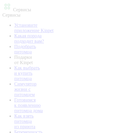
Сервисы
Сервисы
Установите
приложение Kinpet
Какая порода
подходит вам?
Подобрать
питомца
Подарки
от Kinpet
Как выбрать
и купить
питомца
Симулятор
жизни с
питомцем
Готовимся
к появлению
питомца дома
Как взять
питомца
из приюта
Беременность