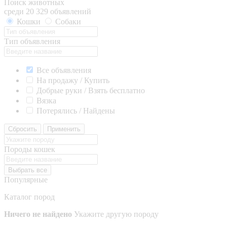
Поиск животных
среди 20 329 объявлений
Кошки
Собаки
Тип объявления
Все объявления
На продажу / Купить
Добрые руки / Взять бесплатно
Вязка
Потерялись / Найдены
Сбросить
Применить
Породы кошек
Выбрать все
Популярные
Каталог пород
Ничего не найдено
Укажите другую породу