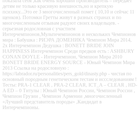
показала себя ,как очень хороший производитель – передает
детям не только красивую внешность,но и крепкую
психику...Это ее 3 многочисленный помет ( 10,10 и сейчас 11
щенков). Потомки Гретты живут в разных странах и по
многочисленным отзывам радуют своих владельцев. -
серьезная родословная с участием
Интерчемпионов,Мультичемпионов и нескольких Чемпионов
мира : Бабушка : РИЭРА ДОМЕНИКА Чемпион Мира 2014,
2х Интерчемпион Дедушка : BONETT BRIDE JOIN
HAPPINESS Интерчемпион Среди предков есть : ASHBURY
CONAN DOYLE - Интерчемпион, Чемпион Мира 2010
BONETT BRIDE ENERGY SOURCE - Юный Чемпион Мира
2013 Ссылка на родословную :
https://labrador.ru/personalities/pers_gold/dinasty.php - чистая по
основный породным генетическим тестам и иссследованиям !
Тесты: PRA-1 CLEAR , PRA-2 CLEAR, ICT_A – CLEAR , HD-
A ED – 0 Титулы : Юный Чемпион России, Чемпион России ,
Чемпион Грузии , Чемпион Армении ,многочисленный
«Лучший представитель породы» ,Кандидат в
Интерчемпионы.