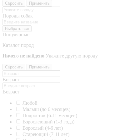
Сбросить
Применить
Породы собак
Выбрать все
Популярные
Каталог пород
Ничего не найдено
Укажите другую породу
Сбросить
Применить
Возраст
Возраст
Любой
Малыш (до 6 месяцев)
Подросток (6-11 месяцев)
Взрослеющий (1-3 года)
Взрослый (4-6 лет)
Стареющий (7-11 лет)