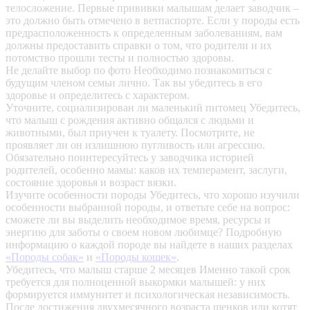
телосложение. Первые прививки малышам делает заводчик –
это должно быть отмечено в ветпаспорте. Если у породы есть
предрасположенность к определенным заболеваниям, вам
должны предоставить справки о том, что родители и их
потомство прошли тесты и полностью здоровы.
Не делайте выбор по фото
Необходимо познакомиться с
будущим членом семьи лично. Так вы убедитесь в его
здоровье и определитесь с характером.
Уточните, социализирован ли маленький питомец
Убедитесь,
что малыш с рождения активно общался с людьми и
животными, был приучен к туалету. Посмотрите, не
проявляет ли он излишнюю пугливость или агрессию.
Обязательно поинтересуйтесь у заводчика историей
родителей, особенно мамы: каков их темперамент, заслуги,
состояние здоровья и возраст вязки.
Изучите особенности породы
Убедитесь, что хорошо изучили
особенности выбранной породы, и ответьте себе на вопрос:
сможете ли вы выделить необходимое время, ресурсы и
энергию для заботы о своем новом любимце? Подробную
информацию о каждой породе вы найдете в наших разделах
«Породы собак»
и
«Породы кошек»
.
Убедитесь, что малыш старше 2 месяцев
Именно такой срок
требуется для полноценной выкормки малышей: у них
формируется иммунитет и психологическая независимость.
После достижения двухмесячного возраста щенков или котят