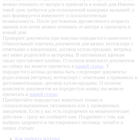
можно отнимать от матери и привозить в новый дом.Именно
такой срок требуется для полноценной выкормки малышей: у
них формируется иммунитет и психологическая
независимость. После достижения двухмесячного возраста
щенков или котят можно отнимать от матери и привозить в
новый дом.
Проверьте документы при покупке породистого животного
Обязательный перечень документов для щенка: ветпаспорт с
отметками о вакцинации, договор купли-продажи, метрика,
акт вязки родителей и актировка. В питомниках щенкам
также проставляют клеймо. О полном комплекте документов
на собаку вы можете прочитать в
нашей статье
.
У
породистого котика должны быть следующие документы:
родословная (метрика), ветпаспорт с отметками о прививках и
дегельминтизации, договор купли-продажи. О полном
комплекте документов на породистую кошку вы можете
прочитать в
нашей статье
.
Приобретайте породистых животных только в
специализированных питомниках или у проверенных
заводчиков. Если у вас есть подозрения на мошеннические
действия – сразу же сообщите нам.
Подробнее о том, как
выбрать здорового и чистокровного питомца, читайте в
наших статьях:
Как выбрать котенка