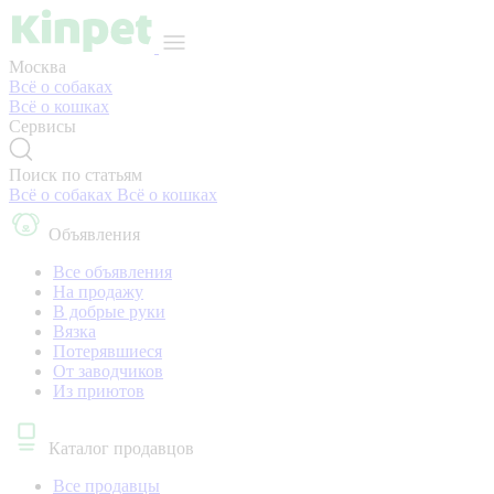
Москва
Всё о собаках
Всё о кошках
Сервисы
Поиск по статьям
Всё о собаках
Всё о кошках
Объявления
Все объявления
На продажу
В добрые руки
Вязка
Потерявшиеся
От заводчиков
Из приютов
Каталог продавцов
Все продавцы