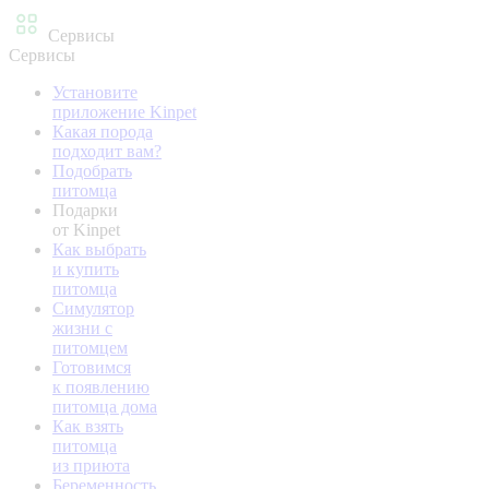
Сервисы
Сервисы
Установите
приложение Kinpet
Какая порода
подходит вам?
Подобрать
питомца
Подарки
от Kinpet
Как выбрать
и купить
питомца
Симулятор
жизни с
питомцем
Готовимся
к появлению
питомца дома
Как взять
питомца
из приюта
Беременность