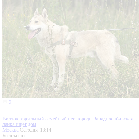
9
Волчок, идеальный семейный пес породы Западносибирская
лайка ищет дом
Москва
Сегодня, 18:14
Бесплатно