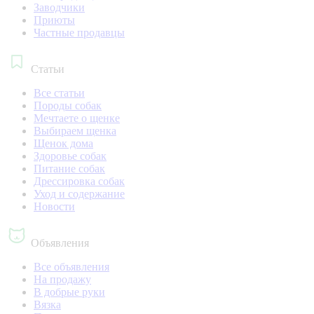
Заводчики
Приюты
Частные продавцы
Статьи
Все статьи
Породы собак
Мечтаете о щенке
Выбираем щенка
Щенок дома
Здоровье собак
Питание собак
Дрессировка собак
Уход и содержание
Новости
Объявления
Все объявления
На продажу
В добрые руки
Вязка