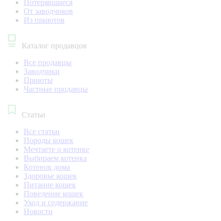
Потерявшиеся
От заводчиков
Из приютов
Каталог продавцов
Все продавцы
Заводчики
Приюты
Частные продавцы
Статьи
Все статьи
Породы кошек
Мечтаете о котенке
Выбираем котенка
Котенок дома
Здоровье кошек
Питание кошек
Поведение кошек
Уход и содержание
Новости