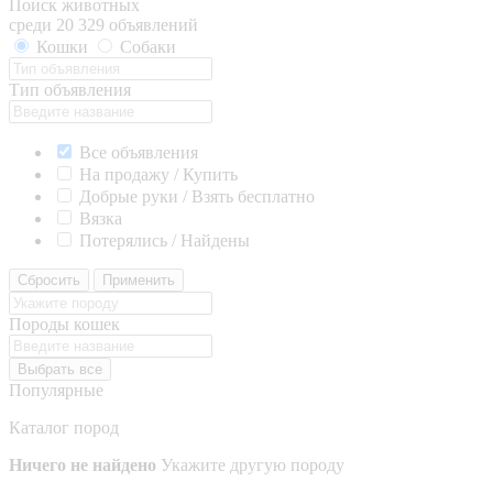
Поиск животных
среди 20 329 объявлений
Кошки
Собаки
Тип объявления
Все объявления
На продажу / Купить
Добрые руки / Взять бесплатно
Вязка
Потерялись / Найдены
Сбросить
Применить
Породы кошек
Выбрать все
Популярные
Каталог пород
Ничего не найдено
Укажите другую породу