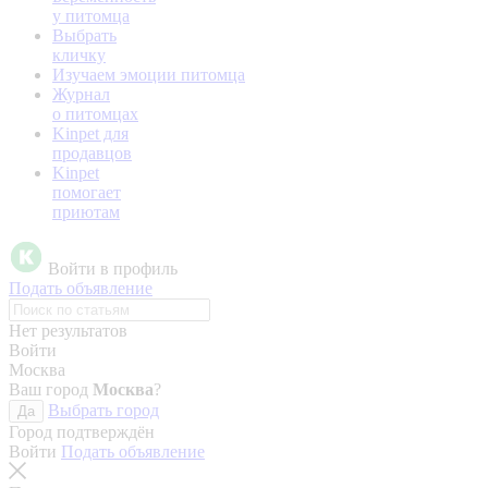
у питомца
Выбрать
кличку
Изучаем эмоции питомца
Журнал
о питомцах
Kinpet для
продавцов
Kinpet
помогает
приютам
Войти в профиль
Подать объявление
Нет результатов
Войти
Москва
Ваш город
Москва
?
Выбрать город
Да
Город подтверждён
Войти
Подать объявление