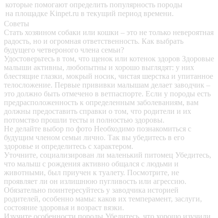
которые помогают определить популярность породы
на площадке Kinpet.ru в текущий период времени.
Советы
Стать хозяином собаки или кошки – это не только невероятная
радость, но и огромная ответственность. Как выбрать
будущего четвероного члена семьи?
Удостоверьтесь в том, что щенок или котенок здоров
Здоровые
малыши активны, любопытны и хорошо выглядят: у них
блестящие глазки, мокрый носик, чистая шерстка и упитанное
телосложение. Первые прививки малышам делает заводчик –
это должно быть отмечено в ветпаспорте. Если у породы есть
предрасположенность к определенным заболеваниям, вам
должны предоставить справки о том, что родители и их
потомство прошли тесты и полностью здоровы.
Не делайте выбор по фото
Необходимо познакомиться с
будущим членом семьи лично. Так вы убедитесь в его
здоровье и определитесь с характером.
Уточните, социализирован ли маленький питомец
Убедитесь,
что малыш с рождения активно общался с людьми и
животными, был приучен к туалету. Посмотрите, не
проявляет ли он излишнюю пугливость или агрессию.
Обязательно поинтересуйтесь у заводчика историей
родителей, особенно мамы: каков их темперамент, заслуги,
состояние здоровья и возраст вязки.
Изучите особенности породы
Убедитесь, что хорошо изучили