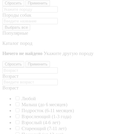
Сбросить
Применить
Породы собак
Выбрать все
Популярные
Каталог пород
Ничего не найдено
Укажите другую породу
Сбросить
Применить
Возраст
Возраст
Любой
Малыш (до 6 месяцев)
Подросток (6-11 месяцев)
Взрослеющий (1-3 года)
Взрослый (4-6 лет)
Стареющий (7-11 лет)