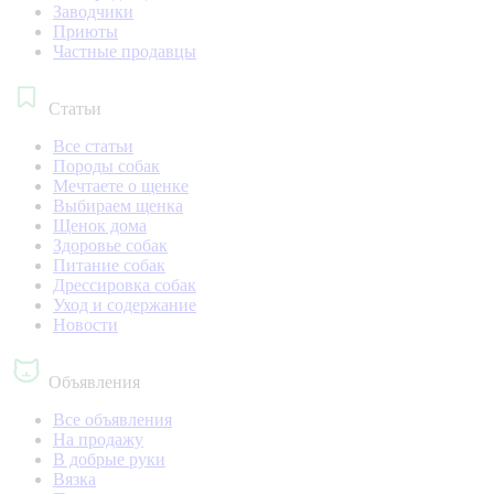
Заводчики
Приюты
Частные продавцы
Статьи
Все статьи
Породы собак
Мечтаете о щенке
Выбираем щенка
Щенок дома
Здоровье собак
Питание собак
Дрессировка собак
Уход и содержание
Новости
Объявления
Все объявления
На продажу
В добрые руки
Вязка