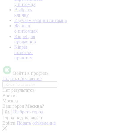
у питомца
Выбрать
кличку
Изучаем эмоции питомца
Журнал
о питомцах
Kinpet для
продавцов
Kinpet
помогает
приютам
Войти в профиль
Подать объявление
Нет результатов
Войти
Москва
Ваш город
Москва
?
Выбрать город
Да
Город подтверждён
Войти
Подать объявление