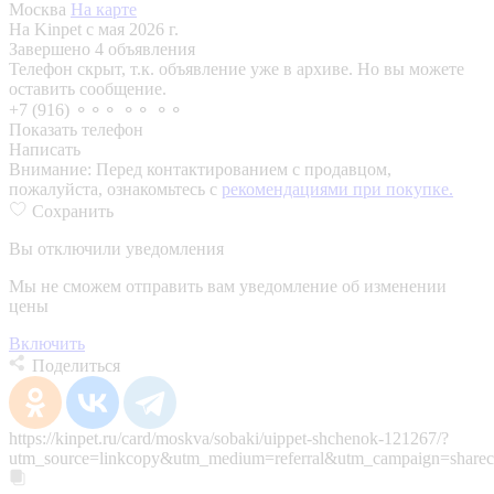
Москва
На карте
На Kinpet c мая 2026 г.
Завершено 4 объявления
Телефон скрыт, т.к. объявление уже в архиве. Но вы можете
оставить сообщение.
+7 (916) ⚬⚬⚬ ⚬⚬ ⚬⚬
Показать телефон
Написать
Внимание:
Перед контактированием с продавцом,
пожалуйста, ознакомьтесь с
рекомендациями при покупке.
Сохранить
Вы отключили уведомления
Мы не сможем отправить вам уведомление об изменении
цены
Включить
Поделиться
https://kinpet.ru/card/moskva/sobaki/uippet-shchenok-121267/?
utm_source=linkcopy&utm_medium=referral&utm_campaign=sharec