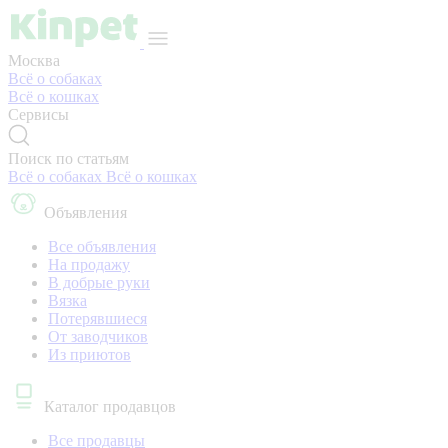
Москва
Всё о собаках
Всё о кошках
Сервисы
Поиск по статьям
Всё о собаках
Всё о кошках
Объявления
Все объявления
На продажу
В добрые руки
Вязка
Потерявшиеся
От заводчиков
Из приютов
Каталог продавцов
Все продавцы