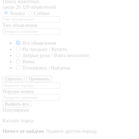
Поиск животных
среди 20 329 объявлений
Кошки
Собаки
Тип объявления
Все объявления
На продажу / Купить
Добрые руки / Взять бесплатно
Вязка
Потерялись / Найдены
Сбросить
Применить
Породы кошек
Выбрать все
Популярные
Каталог пород
Ничего не найдено
Укажите другую породу