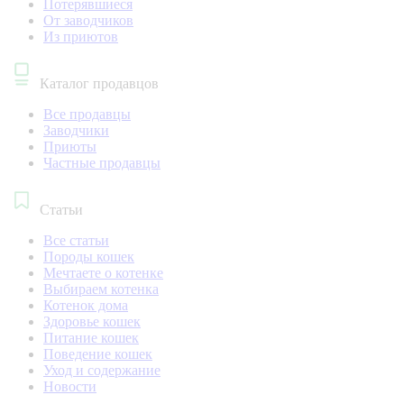
Потерявшиеся
От заводчиков
Из приютов
Каталог продавцов
Все продавцы
Заводчики
Приюты
Частные продавцы
Статьи
Все статьи
Породы кошек
Мечтаете о котенке
Выбираем котенка
Котенок дома
Здоровье кошек
Питание кошек
Поведение кошек
Уход и содержание
Новости