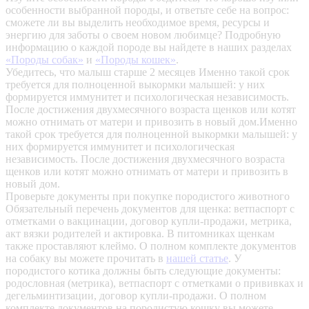
особенности выбранной породы, и ответьте себе на вопрос:
сможете ли вы выделить необходимое время, ресурсы и
энергию для заботы о своем новом любимце? Подробную
информацию о каждой породе вы найдете в наших разделах
«Породы собак»
и
«Породы кошек»
.
Убедитесь, что малыш старше 2 месяцев
Именно такой срок
требуется для полноценной выкормки малышей: у них
формируется иммунитет и психологическая независимость.
После достижения двухмесячного возраста щенков или котят
можно отнимать от матери и привозить в новый дом.Именно
такой срок требуется для полноценной выкормки малышей: у
них формируется иммунитет и психологическая
независимость. После достижения двухмесячного возраста
щенков или котят можно отнимать от матери и привозить в
новый дом.
Проверьте документы при покупке породистого животного
Обязательный перечень документов для щенка: ветпаспорт с
отметками о вакцинации, договор купли-продажи, метрика,
акт вязки родителей и актировка. В питомниках щенкам
также проставляют клеймо. О полном комплекте документов
на собаку вы можете прочитать в
нашей статье
.
У
породистого котика должны быть следующие документы:
родословная (метрика), ветпаспорт с отметками о прививках и
дегельминтизации, договор купли-продажи. О полном
комплекте документов на породистую кошку вы можете