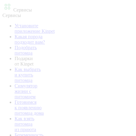
Сервисы
Сервисы
Установите
приложение Kinpet
Какая порода
подходит вам?
Подобрать
питомца
Подарки
от Kinpet
Как выбрать
и купить
питомца
Симулятор
жизни с
питомцем
Готовимся
к появлению
питомца дома
Как взять
питомца
из приюта
Беременность