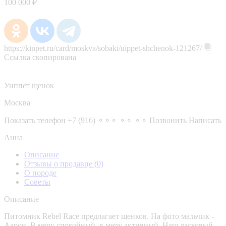
100 000 ₽
https://kinpet.ru/card/moskva/sobaki/uippet-shchenok-121267/
Ссылка скопирована
Уиппет щенок
Москва
Показать телефон
+7 (916) ⚬⚬⚬ ⚬⚬ ⚬⚬
Позвонить
Написать
Анна
Описание
Отзывы о продавце
(0)
О породе
Советы
Описание
Питомник Rebel Race предлагает щенков. На фото мальчик -
Аарон. В меру спокойный, в меру активный. Наш ласковый