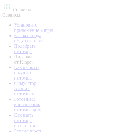
Сервисы
Сервисы
Установите
приложение Kinpet
Какая порода
подходит вам?
Подобрать
питомца
Подарки
от Kinpet
Как выбрать
и купить
питомца
Симулятор
жизни с
питомцем
Готовимся
к появлению
питомца дома
Как взять
питомца
из приюта
Беременность