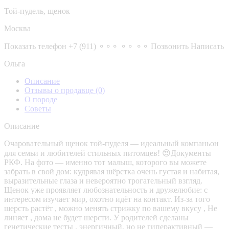
Той-пудель, щенок
Москва
Показать телефон
+7 (911) ⚬⚬⚬ ⚬⚬ ⚬⚬
Позвонить
Написать
Ольга
Описание
Отзывы о продавце
(0)
О породе
Советы
Описание
Очаровательный щенок той‑пуделя — идеальный компаньон
для семьи и любителей стильных питомцев! 😍Документы
РКФ. На фото — именно тот малыш, которого вы можете
забрать в свой дом: кудрявая шёрстка очень густая и набитая,
выразительные глаза и невероятно трогательный взгляд.
Щенок уже проявляет любознательность и дружелюбие: с
интересом изучает мир, охотно идёт на контакт. Из-за того
шерсть растёт , можно менять стрижку по вашему вкусу , Не
линяет , дома не будет шерсти. У родителей сделаны
генетические тесты . энергичный, но не гиперактивный —