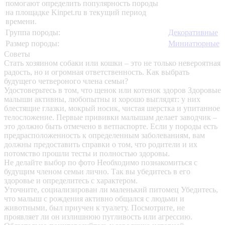
помогают определить популярность породы
на площадке Kinpet.ru в текущий период
времени.
Группа породы:
Декоративные
Размер породы:
Миниатюрные
Советы
Стать хозяином собаки или кошки – это не только невероятная
радость, но и огромная ответственность. Как выбрать
будущего четвероного члена семьи?
Удостоверьтесь в том, что щенок или котенок здоров
Здоровые
малыши активны, любопытны и хорошо выглядят: у них
блестящие глазки, мокрый носик, чистая шерстка и упитанное
телосложение. Первые прививки малышам делает заводчик –
это должно быть отмечено в ветпаспорте. Если у породы есть
предрасположенность к определенным заболеваниям, вам
должны предоставить справки о том, что родители и их
потомство прошли тесты и полностью здоровы.
Не делайте выбор по фото
Необходимо познакомиться с
будущим членом семьи лично. Так вы убедитесь в его
здоровье и определитесь с характером.
Уточните, социализирован ли маленький питомец
Убедитесь,
что малыш с рождения активно общался с людьми и
животными, был приучен к туалету. Посмотрите, не
проявляет ли он излишнюю пугливость или агрессию.