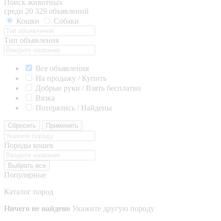
Поиск животных
среди 20 329 объявлений
Кошки
Собаки
Тип объявления
Все объявления
На продажу / Купить
Добрые руки / Взять бесплатно
Вязка
Потерялись / Найдены
Сбросить
Применить
Породы кошек
Выбрать все
Популярные
Каталог пород
Ничего не найдено
Укажите другую породу