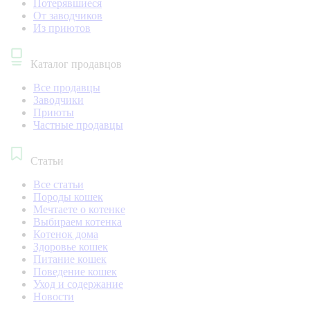
Потерявшиеся
От заводчиков
Из приютов
Каталог продавцов
Все продавцы
Заводчики
Приюты
Частные продавцы
Статьи
Все статьи
Породы кошек
Мечтаете о котенке
Выбираем котенка
Котенок дома
Здоровье кошек
Питание кошек
Поведение кошек
Уход и содержание
Новости