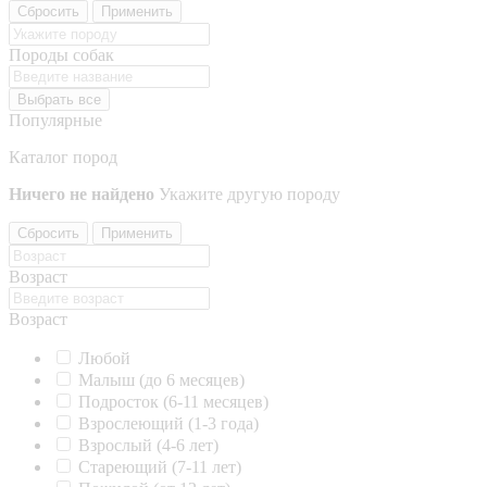
Сбросить
Применить
Породы собак
Выбрать все
Популярные
Каталог пород
Ничего не найдено
Укажите другую породу
Сбросить
Применить
Возраст
Возраст
Любой
Малыш (до 6 месяцев)
Подросток (6-11 месяцев)
Взрослеющий (1-3 года)
Взрослый (4-6 лет)
Стареющий (7-11 лет)