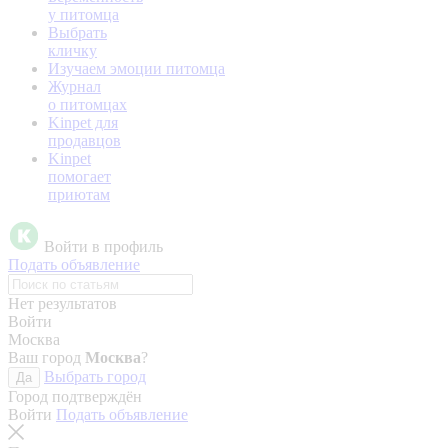
у питомца
Выбрать
кличку
Изучаем эмоции питомца
Журнал
о питомцах
Kinpet для
продавцов
Kinpet
помогает
приютам
Войти в профиль
Подать объявление
Нет результатов
Войти
Москва
Ваш город
Москва
?
Выбрать город
Да
Город подтверждён
Войти
Подать объявление