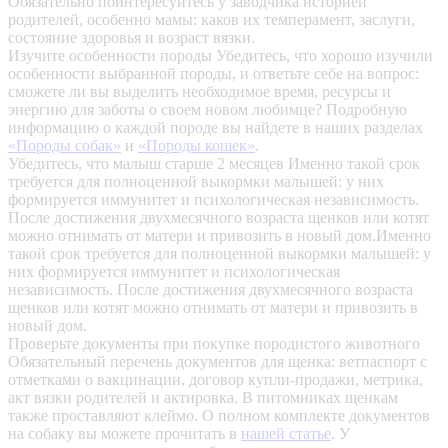
Обязательно поинтересуйтесь у заводчика историей
родителей, особенно мамы: каков их темперамент, заслуги,
состояние здоровья и возраст вязки.
Изучите особенности породы
Убедитесь, что хорошо изучили
особенности выбранной породы, и ответьте себе на вопрос:
сможете ли вы выделить необходимое время, ресурсы и
энергию для заботы о своем новом любимце? Подробную
информацию о каждой породе вы найдете в наших разделах
«Породы собак»
и
«Породы кошек»
.
Убедитесь, что малыш старше 2 месяцев
Именно такой срок
требуется для полноценной выкормки малышей: у них
формируется иммунитет и психологическая независимость.
После достижения двухмесячного возраста щенков или котят
можно отнимать от матери и привозить в новый дом.Именно
такой срок требуется для полноценной выкормки малышей: у
них формируется иммунитет и психологическая
независимость. После достижения двухмесячного возраста
щенков или котят можно отнимать от матери и привозить в
новый дом.
Проверьте документы при покупке породистого животного
Обязательный перечень документов для щенка: ветпаспорт с
отметками о вакцинации, договор купли-продажи, метрика,
акт вязки родителей и актировка. В питомниках щенкам
также проставляют клеймо. О полном комплекте документов
на собаку вы можете прочитать в
нашей статье
.
У