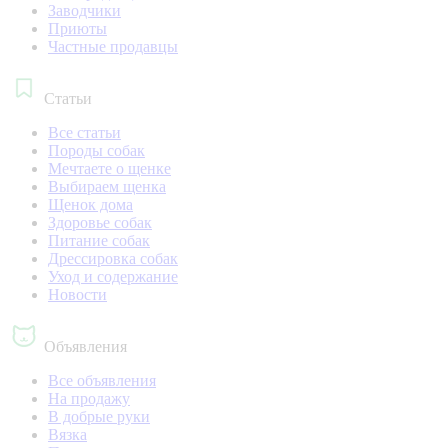
Заводчики
Приюты
Частные продавцы
Статьи
Все статьи
Породы собак
Мечтаете о щенке
Выбираем щенка
Щенок дома
Здоровье собак
Питание собак
Дрессировка собак
Уход и содержание
Новости
Объявления
Все объявления
На продажу
В добрые руки
Вязка