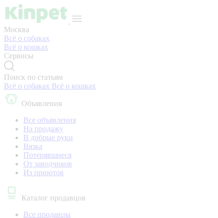
Москва
Всё о собаках
Всё о кошках
Сервисы
Поиск по статьям
Всё о собаках
Всё о кошках
Объявления
Все объявления
На продажу
В добрые руки
Вязка
Потерявшиеся
От заводчиков
Из приютов
Каталог продавцов
Все продавцы