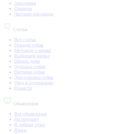
Заводчики
Приюты
Частные продавцы
Статьи
Все статьи
Породы собак
Мечтаете о щенке
Выбираем щенка
Щенок дома
Здоровье собак
Питание собак
Дрессировка собак
Уход и содержание
Новости
Объявления
Все объявления
На продажу
В добрые руки
Вязка