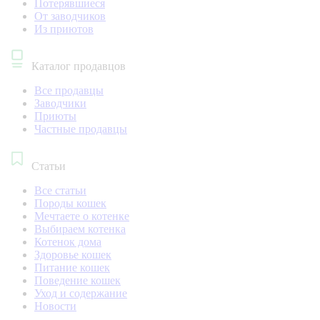
Потерявшиеся
От заводчиков
Из приютов
Каталог продавцов
Все продавцы
Заводчики
Приюты
Частные продавцы
Статьи
Все статьи
Породы кошек
Мечтаете о котенке
Выбираем котенка
Котенок дома
Здоровье кошек
Питание кошек
Поведение кошек
Уход и содержание
Новости