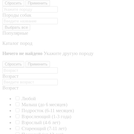
Сбросить
Применить
Породы собак
Выбрать все
Популярные
Каталог пород
Ничего не найдено
Укажите другую породу
Сбросить
Применить
Возраст
Возраст
Любой
Малыш (до 6 месяцев)
Подросток (6-11 месяцев)
Взрослеющий (1-3 года)
Взрослый (4-6 лет)
Стареющий (7-11 лет)