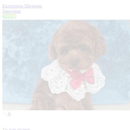
Екатерина Щелкова
Заводчик
6
Ти-кап пудель