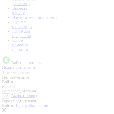
у питомца
Выбрать
кличку
Изучаем эмоции питомца
Журнал
о питомцах
Kinpet для
продавцов
Kinpet
помогает
приютам
Войти в профиль
Подать объявление
Нет результатов
Войти
Москва
Ваш город
Москва
?
Выбрать город
Да
Город подтверждён
Войти
Подать объявление