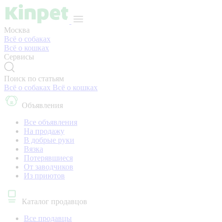
Москва
Всё о собаках
Всё о кошках
Сервисы
Поиск по статьям
Всё о собаках
Всё о кошках
Объявления
Все объявления
На продажу
В добрые руки
Вязка
Потерявшиеся
От заводчиков
Из приютов
Каталог продавцов
Все продавцы