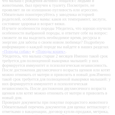
что малыш с рождения активно общался с людьми и
животными, был приучен к туалету. Посмотрите, не
проявляет ли он излишнюю пугливость или агрессию.
Обязательно поинтересуйтесь у заводчика историей
родителей, особенно мамы: каков их темперамент, заслуги,
состояние здоровья и возраст вязки.
Изучите особенности породы
Убедитесь, что хорошо изучили
особенности выбранной породы, и ответьте себе на вопрос:
сможете ли вы выделить необходимое время, ресурсы и
энергию для заботы о своем новом любимце? Подробную
информацию о каждой породе вы найдете в наших разделах
«Породы собак»
и
«Породы кошек»
.
Убедитесь, что малыш старше 2 месяцев
Именно такой срок
требуется для полноценной выкормки малышей: у них
формируется иммунитет и психологическая независимость.
После достижения двухмесячного возраста щенков или котят
можно отнимать от матери и привозить в новый дом.Именно
такой срок требуется для полноценной выкормки малышей: у
них формируется иммунитет и психологическая
независимость. После достижения двухмесячного возраста
щенков или котят можно отнимать от матери и привозить в
новый дом.
Проверьте документы при покупке породистого животного
Обязательный перечень документов для щенка: ветпаспорт с
отметками о вакцинации, договор купли-продажи, метрика,