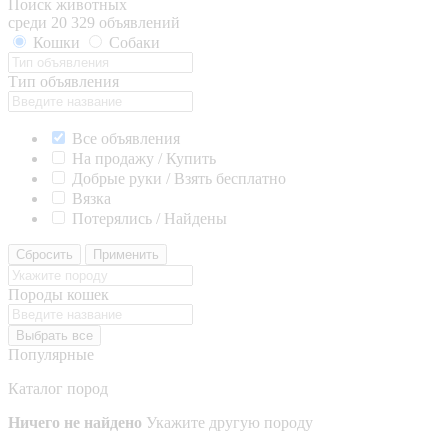
Поиск животных
среди 20 329 объявлений
Кошки
Собаки
Тип объявления
Все объявления
На продажу / Купить
Добрые руки / Взять бесплатно
Вязка
Потерялись / Найдены
Сбросить
Применить
Породы кошек
Выбрать все
Популярные
Каталог пород
Ничего не найдено
Укажите другую породу