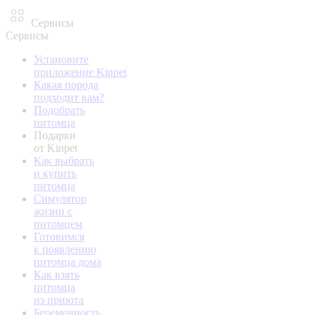
Сервисы
Сервисы
Установите
приложение Kinpet
Какая порода
подходит вам?
Подобрать
питомца
Подарки
от Kinpet
Как выбрать
и купить
питомца
Симулятор
жизни с
питомцем
Готовимся
к появлению
питомца дома
Как взять
питомца
из приюта
Беременность