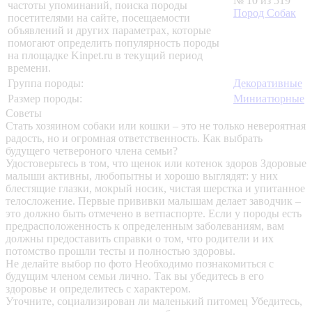
№ 10 из 519
частоты упоминаний, поиска породы
Пород Собак
посетителями на сайте, посещаемости
объявлений и других параметрах, которые
помогают определить популярность породы
на площадке Kinpet.ru в текущий период
времени.
Группа породы:
Декоративные
Размер породы:
Миниатюрные
Советы
Стать хозяином собаки или кошки – это не только невероятная
радость, но и огромная ответственность. Как выбрать
будущего четвероного члена семьи?
Удостоверьтесь в том, что щенок или котенок здоров
Здоровые
малыши активны, любопытны и хорошо выглядят: у них
блестящие глазки, мокрый носик, чистая шерстка и упитанное
телосложение. Первые прививки малышам делает заводчик –
это должно быть отмечено в ветпаспорте. Если у породы есть
предрасположенность к определенным заболеваниям, вам
должны предоставить справки о том, что родители и их
потомство прошли тесты и полностью здоровы.
Не делайте выбор по фото
Необходимо познакомиться с
будущим членом семьи лично. Так вы убедитесь в его
здоровье и определитесь с характером.
Уточните, социализирован ли маленький питомец
Убедитесь,