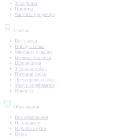
Заводчики
Приюты
Частные продавцы
Статьи
Все статьи
Породы собак
Мечтаете о щенке
Выбираем щенка
Щенок дома
Здоровье собак
Питание собак
Дрессировка собак
Уход и содержание
Новости
Объявления
Все объявления
На продажу
В добрые руки
Вязка