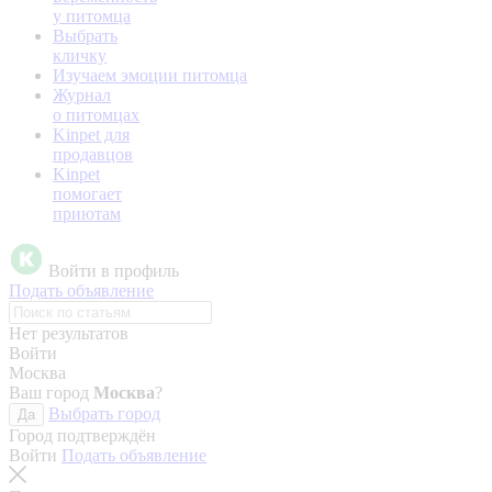
у питомца
Выбрать
кличку
Изучаем эмоции питомца
Журнал
о питомцах
Kinpet для
продавцов
Kinpet
помогает
приютам
Войти в профиль
Подать объявление
Нет результатов
Войти
Москва
Ваш город
Москва
?
Выбрать город
Да
Город подтверждён
Войти
Подать объявление