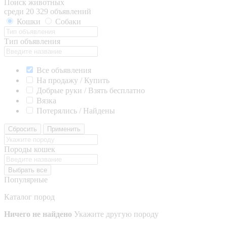
Поиск животных
среди 20 329 объявлений
Кошки
Собаки
Тип объявления
Все объявления
На продажу / Купить
Добрые руки / Взять бесплатно
Вязка
Потерялись / Найдены
Сбросить
Применить
Породы кошек
Выбрать все
Популярные
Каталог пород
Ничего не найдено
Укажите другую породу