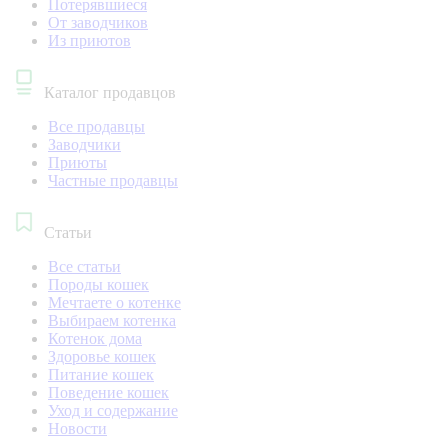
Потерявшиеся
От заводчиков
Из приютов
Каталог продавцов
Все продавцы
Заводчики
Приюты
Частные продавцы
Статьи
Все статьи
Породы кошек
Мечтаете о котенке
Выбираем котенка
Котенок дома
Здоровье кошек
Питание кошек
Поведение кошек
Уход и содержание
Новости