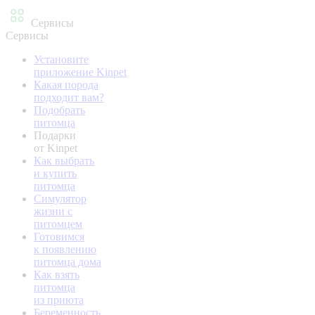
Сервисы
Сервисы
Установите
приложение Kinpet
Какая порода
подходит вам?
Подобрать
питомца
Подарки
от Kinpet
Как выбрать
и купить
питомца
Симулятор
жизни с
питомцем
Готовимся
к появлению
питомца дома
Как взять
питомца
из приюта
Беременность