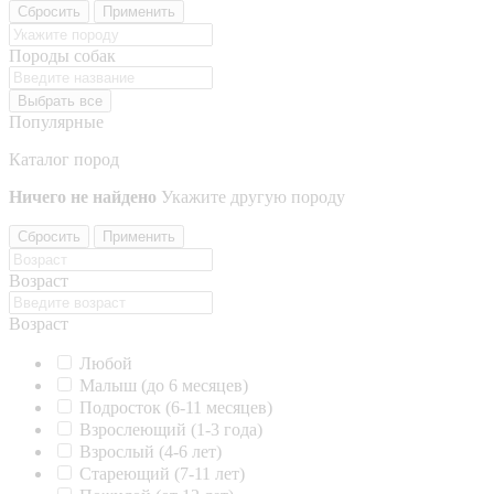
Сбросить
Применить
Породы собак
Выбрать все
Популярные
Каталог пород
Ничего не найдено
Укажите другую породу
Сбросить
Применить
Возраст
Возраст
Любой
Малыш (до 6 месяцев)
Подросток (6-11 месяцев)
Взрослеющий (1-3 года)
Взрослый (4-6 лет)
Стареющий (7-11 лет)