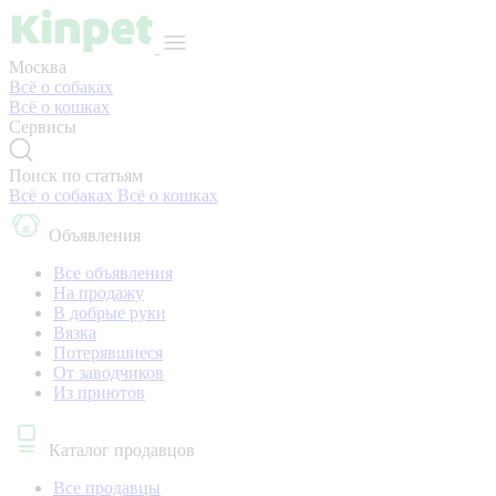
Москва
Всё о собаках
Всё о кошках
Сервисы
Поиск по статьям
Всё о собаках
Всё о кошках
Объявления
Все объявления
На продажу
В добрые руки
Вязка
Потерявшиеся
От заводчиков
Из приютов
Каталог продавцов
Все продавцы