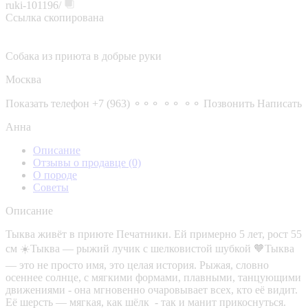
ruki-101196/
Ссылка скопирована
Собака из приюта в добрые руки
Москва
Показать телефон
+7 (963) ⚬⚬⚬ ⚬⚬ ⚬⚬
Позвонить
Написать
Анна
Описание
Отзывы о продавце
(0)
О породе
Советы
Описание
Тыква живёт в приюте Печатники. Ей примерно 5 лет, рост 55
см ☀️Тыква — рыжий лучик с шелковистой шубкой 🧡Тыква
— это не просто имя, это целая история. Рыжая, словно
осеннее солнце, с мягкими формами, плавными, танцующими
движениями - она мгновенно очаровывает всех, кто её видит.
Её шерсть — мягкая, как шёлк - так и манит прикоснуться.