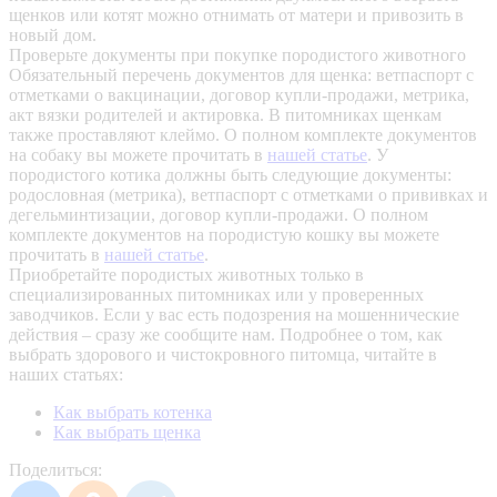
щенков или котят можно отнимать от матери и привозить в
новый дом.
Проверьте документы при покупке породистого животного
Обязательный перечень документов для щенка: ветпаспорт с
отметками о вакцинации, договор купли-продажи, метрика,
акт вязки родителей и актировка. В питомниках щенкам
также проставляют клеймо. О полном комплекте документов
на собаку вы можете прочитать в
нашей статье
.
У
породистого котика должны быть следующие документы:
родословная (метрика), ветпаспорт с отметками о прививках и
дегельминтизации, договор купли-продажи. О полном
комплекте документов на породистую кошку вы можете
прочитать в
нашей статье
.
Приобретайте породистых животных только в
специализированных питомниках или у проверенных
заводчиков. Если у вас есть подозрения на мошеннические
действия – сразу же сообщите нам.
Подробнее о том, как
выбрать здорового и чистокровного питомца, читайте в
наших статьях:
Как выбрать котенка
Как выбрать щенка
Поделиться: