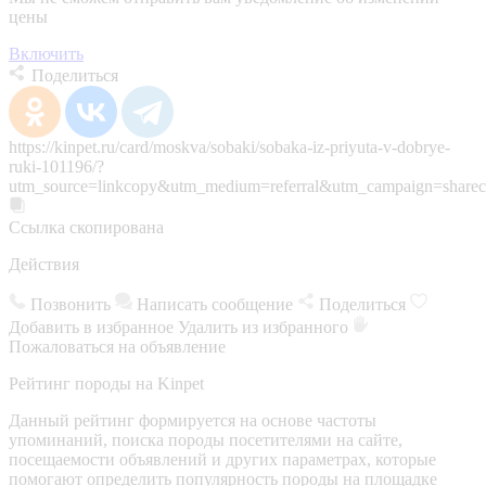
цены
Включить
Поделиться
https://kinpet.ru/card/moskva/sobaki/sobaka-iz-priyuta-v-dobrye-
ruki-101196/?
utm_source=linkcopy&utm_medium=referral&utm_campaign=sharec
Ссылка скопирована
Действия
Позвонить
Написать сообщение
Поделиться
Добавить в избранное
Удалить из избранного
Пожаловаться на объявление
Рейтинг породы на Kinpet
Данный рейтинг формируется на основе частоты
упоминаний, поиска породы посетителями на сайте,
посещаемости объявлений и других параметрах, которые
помогают определить популярность породы на площадке