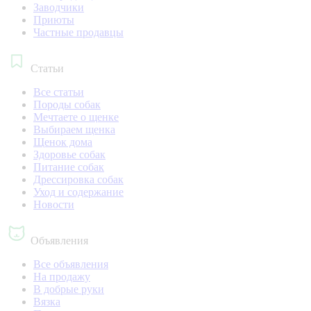
Заводчики
Приюты
Частные продавцы
Статьи
Все статьи
Породы собак
Мечтаете о щенке
Выбираем щенка
Щенок дома
Здоровье собак
Питание собак
Дрессировка собак
Уход и содержание
Новости
Объявления
Все объявления
На продажу
В добрые руки
Вязка