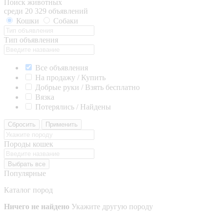
Поиск животных
среди 20 329 объявлений
Кошки
Собаки
Тип объявления
Все объявления
На продажу / Купить
Добрые руки / Взять бесплатно
Вязка
Потерялись / Найдены
Сбросить
Применить
Породы кошек
Выбрать все
Популярные
Каталог пород
Ничего не найдено
Укажите другую породу