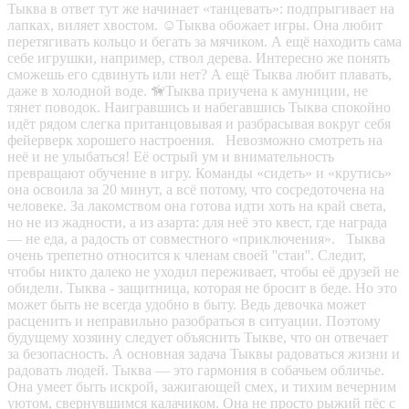
Тыква в ответ тут же начинает «танцевать»: подпрыгивает на
лапках, виляет хвостом. ☺️Тыква обожает игры. Она любит
перетягивать кольцо и бегать за мячиком. А ещё находить сама
себе игрушки, например, ствол дерева. Интересно же понять
сможешь его сдвинуть или нет? А ещё Тыква любит плавать,
даже в холодной воде. 🦮Тыква приучена к амуниции, не
тянет поводок. Наигравшись и набегавшись Тыква спокойно
идёт рядом слегка пританцовывая и разбрасывая вокруг себя
фейерверк хорошего настроения. Невозможно смотреть на
неё и не улыбаться! Её острый ум и внимательность
превращают обучение в игру. Команды «сидеть» и «крутись»
она освоила за 20 минут, а всё потому, что сосредоточена на
человеке. За лакомством она готова идти хоть на край света,
но не из жадности, а из азарта: для неё это квест, где награда
— не еда, а радость от совместного «приключения». Тыква
очень трепетно относится к членам своей ''стаи''. Следит,
чтобы никто далеко не уходил переживает, чтобы её друзей не
обидели. Тыква - защитница, которая не бросит в беде. Но это
может быть не всегда удобно в быту. Ведь девочка может
расценить и неправильно разобраться в ситуации. Поэтому
будущему хозяину следует объяснить Тыкве, что он отвечает
за безопасность. А основная задача Тыквы радоваться жизни и
радовать людей. Тыква — это гармония в собачьем обличье.
Она умеет быть искрой, зажигающей смех, и тихим вечерним
уютом, свернувшимся калачиком. Она не просто рыжий пёс с