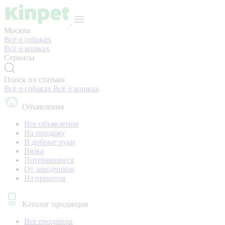
Москва
Всё о собаках
Всё о кошках
Сервисы
Поиск по статьям
Всё о собаках
Всё о кошках
Объявления
Все объявления
На продажу
В добрые руки
Вязка
Потерявшиеся
От заводчиков
Из приютов
Каталог продавцов
Все продавцы