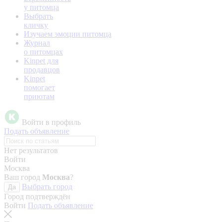
у питомца
Выбрать
кличку
Изучаем эмоции питомца
Журнал
о питомцах
Kinpet для
продавцов
Kinpet
помогает
приютам
Войти в профиль
Подать объявление
Нет результатов
Войти
Москва
Ваш город
Москва
?
Выбрать город
Да
Город подтверждён
Войти
Подать объявление