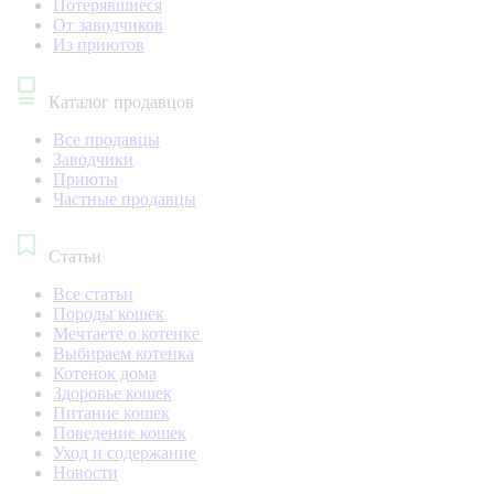
Потерявшиеся
От заводчиков
Из приютов
Каталог продавцов
Все продавцы
Заводчики
Приюты
Частные продавцы
Статьи
Все статьи
Породы кошек
Мечтаете о котенке
Выбираем котенка
Котенок дома
Здоровье кошек
Питание кошек
Поведение кошек
Уход и содержание
Новости