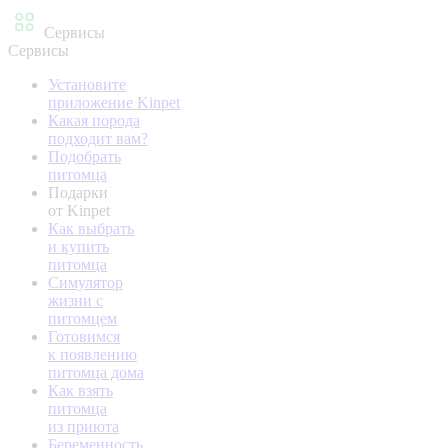
Сервисы
Сервисы
Установите
приложение Kinpet
Какая порода
подходит вам?
Подобрать
питомца
Подарки
от Kinpet
Как выбрать
и купить
питомца
Симулятор
жизни с
питомцем
Готовимся
к появлению
питомца дома
Как взять
питомца
из приюта
Беременность