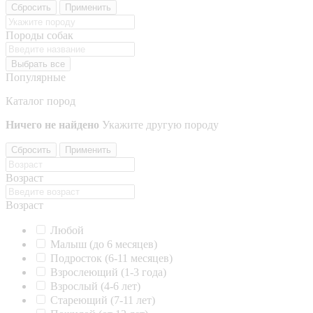
Сбросить
Применить
Породы собак
Выбрать все
Популярные
Каталог пород
Ничего не найдено
Укажите другую породу
Сбросить
Применить
Возраст
Возраст
Любой
Малыш (до 6 месяцев)
Подросток (6-11 месяцев)
Взрослеющий (1-3 года)
Взрослый (4-6 лет)
Стареющий (7-11 лет)