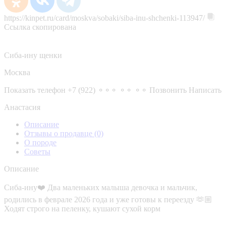
https://kinpet.ru/card/moskva/sobaki/siba-inu-shchenki-113947/
Ссылка скопирована
Сиба-ину щенки
Москва
Показать телефон
+7 (922) ⚬⚬⚬ ⚬⚬ ⚬⚬
Позвонить
Написать
Анастасия
Описание
Отзывы о продавце
(0)
О породе
Советы
Описание
Сиба-ину❤️ Два маленьких малыша девочка и мальчик,
родились в феврале 2026 года и уже готовы к переезду 🫶🏼
Ходят строго на пеленку, кушают сухой корм