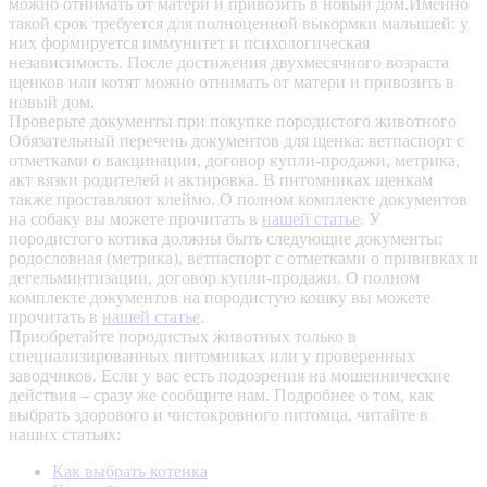
можно отнимать от матери и привозить в новый дом.Именно
такой срок требуется для полноценной выкормки малышей: у
них формируется иммунитет и психологическая
независимость. После достижения двухмесячного возраста
щенков или котят можно отнимать от матери и привозить в
новый дом.
Проверьте документы при покупке породистого животного
Обязательный перечень документов для щенка: ветпаспорт с
отметками о вакцинации, договор купли-продажи, метрика,
акт вязки родителей и актировка. В питомниках щенкам
также проставляют клеймо. О полном комплекте документов
на собаку вы можете прочитать в
нашей статье
.
У
породистого котика должны быть следующие документы:
родословная (метрика), ветпаспорт с отметками о прививках и
дегельминтизации, договор купли-продажи. О полном
комплекте документов на породистую кошку вы можете
прочитать в
нашей статье
.
Приобретайте породистых животных только в
специализированных питомниках или у проверенных
заводчиков. Если у вас есть подозрения на мошеннические
действия – сразу же сообщите нам.
Подробнее о том, как
выбрать здорового и чистокровного питомца, читайте в
наших статьях:
Как выбрать котенка