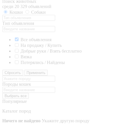
Поиск животных
среди 20 329 объявлений
Кошки
Собаки
Тип объявления
Все объявления
На продажу / Купить
Добрые руки / Взять бесплатно
Вязка
Потерялись / Найдены
Сбросить
Применить
Породы кошек
Выбрать все
Популярные
Каталог пород
Ничего не найдено
Укажите другую породу