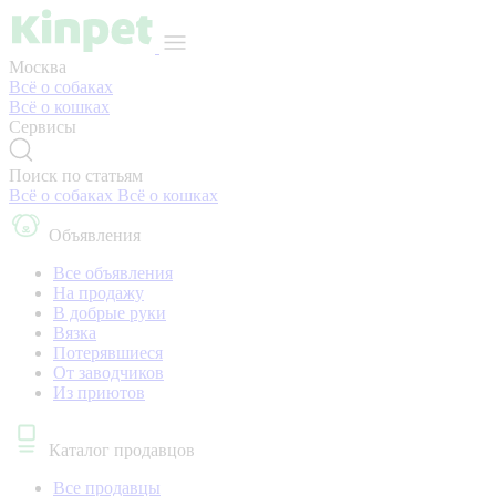
Москва
Всё о собаках
Всё о кошках
Сервисы
Поиск по статьям
Всё о собаках
Всё о кошках
Объявления
Все объявления
На продажу
В добрые руки
Вязка
Потерявшиеся
От заводчиков
Из приютов
Каталог продавцов
Все продавцы