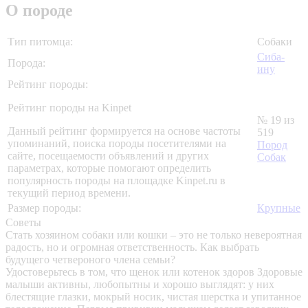
О породе
Тип питомца:
Собаки
Сиба-
Порода:
ину
Рейтинг породы:
Рейтинг породы на Kinpet
№ 19 из
Данный рейтинг формируется на основе частоты
519
упоминаний, поиска породы посетителями на
Пород
сайте, посещаемости объявлений и других
Собак
параметрах, которые помогают определить
популярность породы на площадке Kinpet.ru в
текущий период времени.
Размер породы:
Крупные
Советы
Стать хозяином собаки или кошки – это не только невероятная
радость, но и огромная ответственность. Как выбрать
будущего четвероного члена семьи?
Удостоверьтесь в том, что щенок или котенок здоров
Здоровые
малыши активны, любопытны и хорошо выглядят: у них
блестящие глазки, мокрый носик, чистая шерстка и упитанное