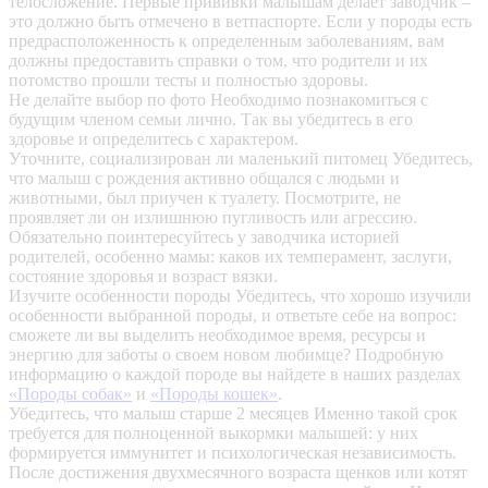
телосложение. Первые прививки малышам делает заводчик –
это должно быть отмечено в ветпаспорте. Если у породы есть
предрасположенность к определенным заболеваниям, вам
должны предоставить справки о том, что родители и их
потомство прошли тесты и полностью здоровы.
Не делайте выбор по фото
Необходимо познакомиться с
будущим членом семьи лично. Так вы убедитесь в его
здоровье и определитесь с характером.
Уточните, социализирован ли маленький питомец
Убедитесь,
что малыш с рождения активно общался с людьми и
животными, был приучен к туалету. Посмотрите, не
проявляет ли он излишнюю пугливость или агрессию.
Обязательно поинтересуйтесь у заводчика историей
родителей, особенно мамы: каков их темперамент, заслуги,
состояние здоровья и возраст вязки.
Изучите особенности породы
Убедитесь, что хорошо изучили
особенности выбранной породы, и ответьте себе на вопрос:
сможете ли вы выделить необходимое время, ресурсы и
энергию для заботы о своем новом любимце? Подробную
информацию о каждой породе вы найдете в наших разделах
«Породы собак»
и
«Породы кошек»
.
Убедитесь, что малыш старше 2 месяцев
Именно такой срок
требуется для полноценной выкормки малышей: у них
формируется иммунитет и психологическая независимость.
После достижения двухмесячного возраста щенков или котят