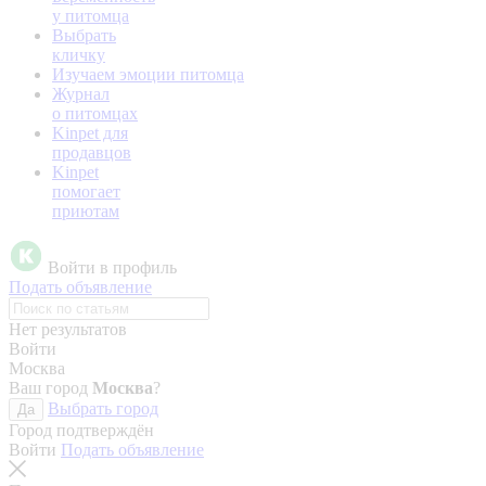
у питомца
Выбрать
кличку
Изучаем эмоции питомца
Журнал
о питомцах
Kinpet для
продавцов
Kinpet
помогает
приютам
Войти в профиль
Подать объявление
Нет результатов
Войти
Москва
Ваш город
Москва
?
Выбрать город
Да
Город подтверждён
Войти
Подать объявление