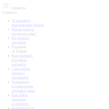
Сервисы
Сервисы
Установите
приложение Kinpet
Какая порода
подходит вам?
Подобрать
питомца
Подарки
от Kinpet
Как выбрать
и купить
питомца
Симулятор
жизни с
питомцем
Готовимся
к появлению
питомца дома
Как взять
питомца
из приюта
Беременность