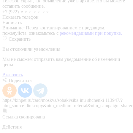
Телефон скрыт, т.к. объявление уже в архиве. Но вы можете
оставить сообщение.
+7 (922) ⚬⚬⚬ ⚬⚬ ⚬⚬
Показать телефон
Написать
Внимание:
Перед контактированием с продавцом,
пожалуйста, ознакомьтесь с
рекомендациями при покупке.
Сохранить
Вы отключили уведомления
Мы не сможем отправить вам уведомление об изменении
цены
Включить
Поделиться
https://kinpet.ru/card/moskva/sobaki/siba-inu-shchenki-113947/?
utm_source=linkcopy&utm_medium=referral&utm_campaign=sharec
Ссылка скопирована
Действия