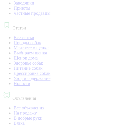
Заводчики
Приюты
Частные продавцы
Статьи
Все статьи
Породы собак
Мечтаете о щенке
Выбираем щенка
Щенок дома
Здоровье собак
Питание собак
Дрессировка собак
Уход и содержание
Новости
Объявления
Все объявления
На продажу
В добрые руки
Вязка