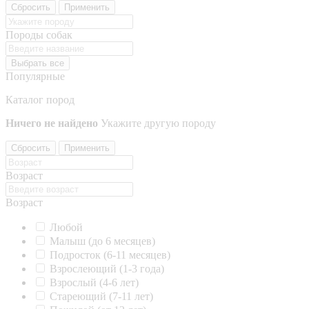
Сбросить
Применить
Породы собак
Выбрать все
Популярные
Каталог пород
Ничего не найдено
Укажите другую породу
Сбросить
Применить
Возраст
Возраст
Любой
Малыш (до 6 месяцев)
Подросток (6-11 месяцев)
Взрослеющий (1-3 года)
Взрослый (4-6 лет)
Стареющий (7-11 лет)