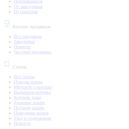
Потерявшиеся
От заводчиков
Из приютов
Каталог продавцов
Все продавцы
Заводчики
Приюты
Частные продавцы
Статьи
Все статьи
Породы кошек
Мечтаете о котенке
Выбираем котенка
Котенок дома
Здоровье кошек
Питание кошек
Поведение кошек
Уход и содержание
Новости