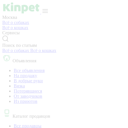
Москва
Всё о собаках
Всё о кошках
Сервисы
Поиск по статьям
Всё о собаках
Всё о кошках
Объявления
Все объявления
На продажу
В добрые руки
Вязка
Потерявшиеся
От заводчиков
Из приютов
Каталог продавцов
Все продавцы