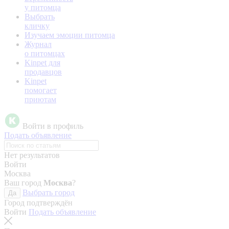
у питомца
Выбрать
кличку
Изучаем эмоции питомца
Журнал
о питомцах
Kinpet для
продавцов
Kinpet
помогает
приютам
Войти в профиль
Подать объявление
Нет результатов
Войти
Москва
Ваш город
Москва
?
Выбрать город
Да
Город подтверждён
Войти
Подать объявление