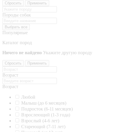
Сбросить
Применить
Породы собак
Выбрать все
Популярные
Каталог пород
Ничего не найдено
Укажите другую породу
Сбросить
Применить
Возраст
Возраст
Любой
Малыш (до 6 месяцев)
Подросток (6-11 месяцев)
Взрослеющий (1-3 года)
Взрослый (4-6 лет)
Стареющий (7-11 лет)