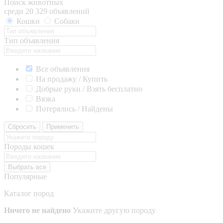
Поиск животных
среди 20 329 объявлений
Кошки
Собаки
Тип объявления
Все объявления
На продажу / Купить
Добрые руки / Взять бесплатно
Вязка
Потерялись / Найдены
Сбросить
Применить
Породы кошек
Выбрать все
Популярные
Каталог пород
Ничего не найдено
Укажите другую породу