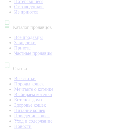
Потерявшиеся
От заводчиков
Из приютов
Каталог продавцов
Все продавцы
Заводчики
Приюты
Частные продавцы
Статьи
Все статьи
Породы кошек
Мечтаете о котенке
Выбираем котенка
Котенок дома
Здоровье кошек
Питание кошек
Поведение кошек
Уход и содержание
Новости