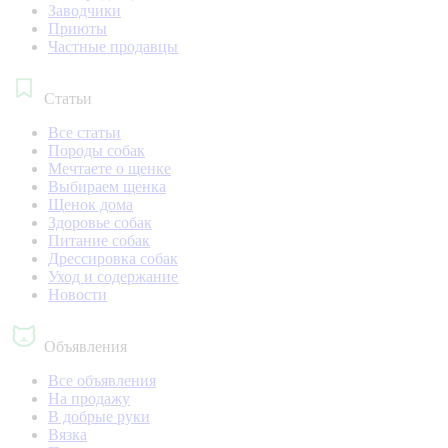
Заводчики
Приюты
Частные продавцы
Статьи
Все статьи
Породы собак
Мечтаете о щенке
Выбираем щенка
Щенок дома
Здоровье собак
Питание собак
Дрессировка собак
Уход и содержание
Новости
Объявления
Все объявления
На продажу
В добрые руки
Вязка