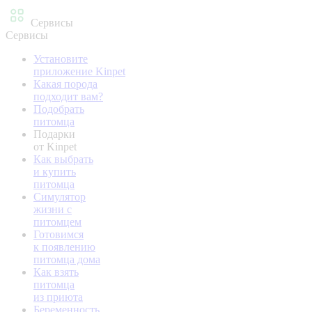
Сервисы
Сервисы
Установите
приложение Kinpet
Какая порода
подходит вам?
Подобрать
питомца
Подарки
от Kinpet
Как выбрать
и купить
питомца
Симулятор
жизни с
питомцем
Готовимся
к появлению
питомца дома
Как взять
питомца
из приюта
Беременность