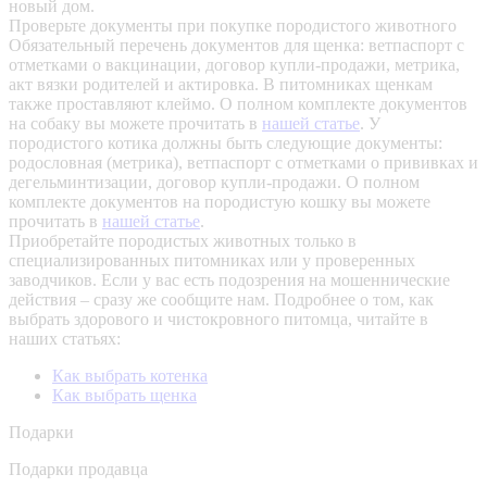
новый дом.
Проверьте документы при покупке породистого животного
Обязательный перечень документов для щенка: ветпаспорт с
отметками о вакцинации, договор купли-продажи, метрика,
акт вязки родителей и актировка. В питомниках щенкам
также проставляют клеймо. О полном комплекте документов
на собаку вы можете прочитать в
нашей статье
.
У
породистого котика должны быть следующие документы:
родословная (метрика), ветпаспорт с отметками о прививках и
дегельминтизации, договор купли-продажи. О полном
комплекте документов на породистую кошку вы можете
прочитать в
нашей статье
.
Приобретайте породистых животных только в
специализированных питомниках или у проверенных
заводчиков. Если у вас есть подозрения на мошеннические
действия – сразу же сообщите нам.
Подробнее о том, как
выбрать здорового и чистокровного питомца, читайте в
наших статьях:
Как выбрать котенка
Как выбрать щенка
Подарки
Подарки продавца