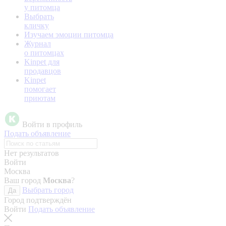
у питомца
Выбрать
кличку
Изучаем эмоции питомца
Журнал
о питомцах
Kinpet для
продавцов
Kinpet
помогает
приютам
Войти в профиль
Подать объявление
Нет результатов
Войти
Москва
Ваш город
Москва
?
Выбрать город
Да
Город подтверждён
Войти
Подать объявление