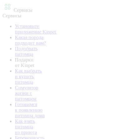
Сервисы
Сервисы
Установите
приложение Kinpet
Какая порода
подходит вам?
Подобрать
питомца
Подарки
от Kinpet
Как выбрать
и купить
питомца
Симулятор
жизни с
питомцем
Готовимся
к появлению
питомца дома
Как взять
питомца
из приюта
Беременность