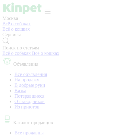
Москва
Всё о собаках
Всё о кошках
Сервисы
Поиск по статьям
Всё о собаках
Всё о кошках
Объявления
Все объявления
На продажу
В добрые руки
Вязка
Потерявшиеся
От заводчиков
Из приютов
Каталог продавцов
Все продавцы