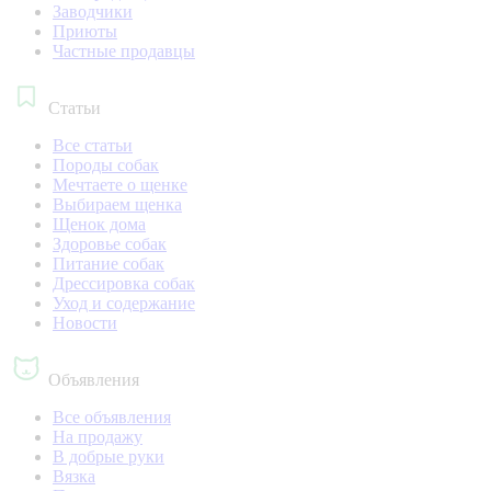
Заводчики
Приюты
Частные продавцы
Статьи
Все статьи
Породы собак
Мечтаете о щенке
Выбираем щенка
Щенок дома
Здоровье собак
Питание собак
Дрессировка собак
Уход и содержание
Новости
Объявления
Все объявления
На продажу
В добрые руки
Вязка