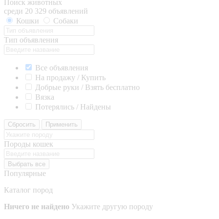
Поиск животных
среди 20 329 объявлений
Кошки
Собаки
Тип объявления
Все объявления
На продажу / Купить
Добрые руки / Взять бесплатно
Вязка
Потерялись / Найдены
Сбросить
Применить
Породы кошек
Выбрать все
Популярные
Каталог пород
Ничего не найдено
Укажите другую породу