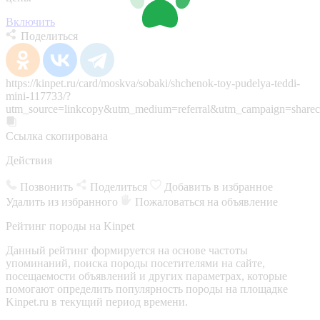
Включить
Поделиться
https://kinpet.ru/card/moskva/sobaki/shchenok-toy-pudelya-teddi-
mini-117733/?
utm_source=linkcopy&utm_medium=referral&utm_campaign=sharec
Ссылка скопирована
Действия
Позвонить
Поделиться
Добавить в избранное
Удалить из избранного
Пожаловаться на объявление
Рейтинг породы на Kinpet
Данный рейтинг формируется на основе частоты
упоминаний, поиска породы посетителями на сайте,
посещаемости объявлений и других параметрах, которые
помогают определить популярность породы на площадке
Kinpet.ru в текущий период времени.