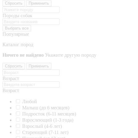
Сбросить
Применить
Породы собак
Выбрать все
Популярные
Каталог пород
Ничего не найдено
Укажите другую породу
Сбросить
Применить
Возраст
Возраст
Любой
Малыш (до 6 месяцев)
Подросток (6-11 месяцев)
Взрослеющий (1-3 года)
Взрослый (4-6 лет)
Стареющий (7-11 лет)