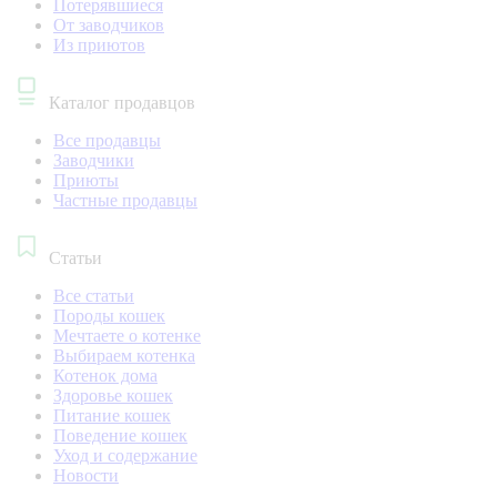
Потерявшиеся
От заводчиков
Из приютов
Каталог продавцов
Все продавцы
Заводчики
Приюты
Частные продавцы
Статьи
Все статьи
Породы кошек
Мечтаете о котенке
Выбираем котенка
Котенок дома
Здоровье кошек
Питание кошек
Поведение кошек
Уход и содержание
Новости