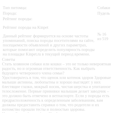
Тип питомца:
Собаки
Порода:
Пудель
Рейтинг породы:
Рейтинг породы на Kinpet
№ 16
Данный рейтинг формируется на основе частоты
из 519
упоминаний, поиска породы посетителями на сайте,
посещаемости объявлений и других параметрах,
которые помогают определить популярность породы
на площадке Kinpet.ru в текущий период времени.
Советы
Стать хозяином собаки или кошки – это не только невероятная
радость, но и огромная ответственность. Как выбрать
будущего четвероного члена семьи?
Удостоверьтесь в том, что щенок или котенок здоров
Здоровые
малыши активны, любопытны и хорошо выглядят: у них
блестящие глазки, мокрый носик, чистая шерстка и упитанное
телосложение. Первые прививки малышам делает заводчик –
это должно быть отмечено в ветпаспорте. Если у породы есть
предрасположенность к определенным заболеваниям, вам
должны предоставить справки о том, что родители и их
потомство прошли тесты и полностью здоровы.