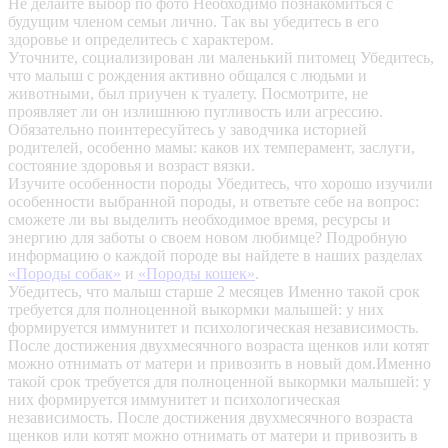
Не делайте выбор по фото
Необходимо познакомиться с
будущим членом семьи лично. Так вы убедитесь в его
здоровье и определитесь с характером.
Уточните, социализирован ли маленький питомец
Убедитесь,
что малыш с рождения активно общался с людьми и
животными, был приучен к туалету. Посмотрите, не
проявляет ли он излишнюю пугливость или агрессию.
Обязательно поинтересуйтесь у заводчика историей
родителей, особенно мамы: каков их темперамент, заслуги,
состояние здоровья и возраст вязки.
Изучите особенности породы
Убедитесь, что хорошо изучили
особенности выбранной породы, и ответьте себе на вопрос:
сможете ли вы выделить необходимое время, ресурсы и
энергию для заботы о своем новом любимце? Подробную
информацию о каждой породе вы найдете в наших разделах
«Породы собак»
и
«Породы кошек»
.
Убедитесь, что малыш старше 2 месяцев
Именно такой срок
требуется для полноценной выкормки малышей: у них
формируется иммунитет и психологическая независимость.
После достижения двухмесячного возраста щенков или котят
можно отнимать от матери и привозить в новый дом.Именно
такой срок требуется для полноценной выкормки малышей: у
них формируется иммунитет и психологическая
независимость. После достижения двухмесячного возраста
щенков или котят можно отнимать от матери и привозить в