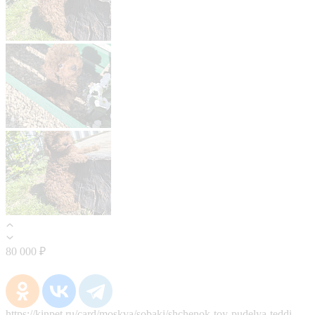
80 000 ₽
https://kinpet.ru/card/moskva/sobaki/shchenok-toy-pudelya-teddi-