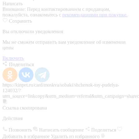
Написать
Внимание:
Перед контактированием с продавцом,
пожалуйста, ознакомьтесь с
рекомендациями при покупке.
Сохранить
Вы отключили уведомления
Мы не сможем отправить вам уведомление об изменении
цены
Включить
Поделиться
https://kinpet.ru/card/moskva/sobaki/shchenok-toy-pudelya-
124032/?
utm_source=linkcopy&utm_medium=referral&utm_campaign=sharec
Ссылка скопирована
Действия
Позвонить
Написать сообщение
Поделиться
Добавить в избранное
Удалить из избранного