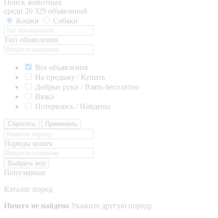
Поиск животных
среди 20 329 объявлений
Кошки
Собаки
Тип объявления
Все объявления
На продажу / Купить
Добрые руки / Взять бесплатно
Вязка
Потерялись / Найдены
Сбросить
Применить
Породы кошек
Выбрать все
Популярные
Каталог пород
Ничего не найдено
Укажите другую породу