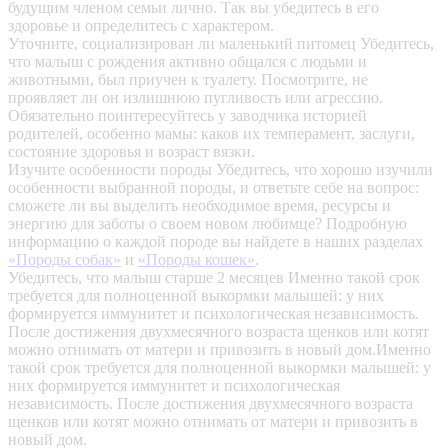
будущим членом семьи лично. Так вы убедитесь в его
здоровье и определитесь с характером.
Уточните, социализирован ли маленький питомец
Убедитесь,
что малыш с рождения активно общался с людьми и
животными, был приучен к туалету. Посмотрите, не
проявляет ли он излишнюю пугливость или агрессию.
Обязательно поинтересуйтесь у заводчика историей
родителей, особенно мамы: каков их темперамент, заслуги,
состояние здоровья и возраст вязки.
Изучите особенности породы
Убедитесь, что хорошо изучили
особенности выбранной породы, и ответьте себе на вопрос:
сможете ли вы выделить необходимое время, ресурсы и
энергию для заботы о своем новом любимце? Подробную
информацию о каждой породе вы найдете в наших разделах
«Породы собак»
и
«Породы кошек»
.
Убедитесь, что малыш старше 2 месяцев
Именно такой срок
требуется для полноценной выкормки малышей: у них
формируется иммунитет и психологическая независимость.
После достижения двухмесячного возраста щенков или котят
можно отнимать от матери и привозить в новый дом.Именно
такой срок требуется для полноценной выкормки малышей: у
них формируется иммунитет и психологическая
независимость. После достижения двухмесячного возраста
щенков или котят можно отнимать от матери и привозить в
новый дом.