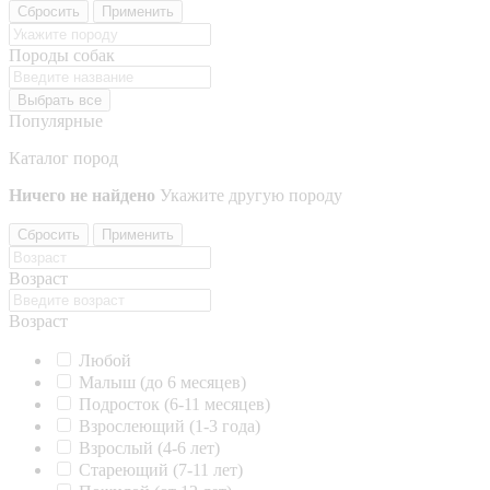
Сбросить
Применить
Породы собак
Выбрать все
Популярные
Каталог пород
Ничего не найдено
Укажите другую породу
Сбросить
Применить
Возраст
Возраст
Любой
Малыш (до 6 месяцев)
Подросток (6-11 месяцев)
Взрослеющий (1-3 года)
Взрослый (4-6 лет)
Стареющий (7-11 лет)