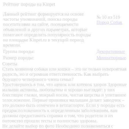
Рейтинг породы на Kinpet
Данный рейтинг формируется на основе
№ 10 из 519
частоты упоминаний, поиска породы
Пород Собак
посетителями на сайте, посещаемости
объявлений и других параметрах, которые
помогают определить популярность породы
на площадке Kinpet.ru в текущий период
времени.
Группа породы:
Декоративные
Размер породы:
Миниатюрные
Советы
Стать хозяином собаки или кошки – это не только невероятная
радость, но и огромная ответственность. Как выбрать
будущего четвероного члена семьи?
Удостоверьтесь в том, что щенок или котенок здоров
Здоровые
малыши активны, любопытны и хорошо выглядят: у них
блестящие глазки, мокрый носик, чистая шерстка и упитанное
телосложение. Первые прививки малышам делает заводчик –
это должно быть отмечено в ветпаспорте. Если у породы есть
предрасположенность к определенным заболеваниям, вам
должны предоставить справки о том, что родители и их
потомство прошли тесты и полностью здоровы.
Не делайте выбор по фото
Необходимо познакомиться с