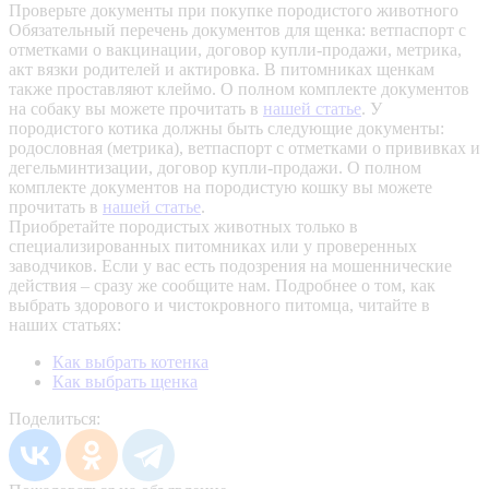
Проверьте документы при покупке породистого животного
Обязательный перечень документов для щенка: ветпаспорт с
отметками о вакцинации, договор купли-продажи, метрика,
акт вязки родителей и актировка. В питомниках щенкам
также проставляют клеймо. О полном комплекте документов
на собаку вы можете прочитать в
нашей статье
.
У
породистого котика должны быть следующие документы:
родословная (метрика), ветпаспорт с отметками о прививках и
дегельминтизации, договор купли-продажи. О полном
комплекте документов на породистую кошку вы можете
прочитать в
нашей статье
.
Приобретайте породистых животных только в
специализированных питомниках или у проверенных
заводчиков. Если у вас есть подозрения на мошеннические
действия – сразу же сообщите нам.
Подробнее о том, как
выбрать здорового и чистокровного питомца, читайте в
наших статьях:
Как выбрать котенка
Как выбрать щенка
Поделиться: