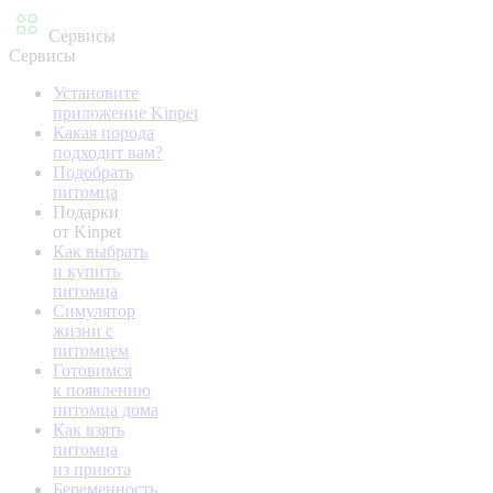
Сервисы
Сервисы
Установите
приложение Kinpet
Какая порода
подходит вам?
Подобрать
питомца
Подарки
от Kinpet
Как выбрать
и купить
питомца
Симулятор
жизни с
питомцем
Готовимся
к появлению
питомца дома
Как взять
питомца
из приюта
Беременность