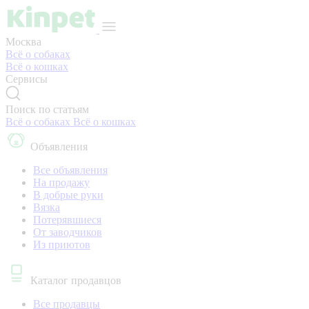
Москва
Всё о собаках
Всё о кошках
Сервисы
Поиск по статьям
Всё о собаках
Всё о кошках
Объявления
Все объявления
На продажу
В добрые руки
Вязка
Потерявшиеся
От заводчиков
Из приютов
Каталог продавцов
Все продавцы