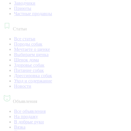
Заводчики
Приюты
Частные продавцы
Статьи
Все статьи
Породы собак
Мечтаете о щенке
Выбираем щенка
Щенок дома
Здоровье собак
Питание собак
Дрессировка собак
Уход и содержание
Новости
Объявления
Все объявления
На продажу
В добрые руки
Вязка