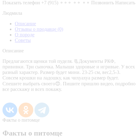
Показать телефон
+7 (915) ⚬⚬⚬ ⚬⚬ ⚬⚬
Позвонить
Написать
Людмила
Описание
Отзывы о продавце
(0)
О породе
Советы
Описание
Предлагаются щенки той пуделя. 📃Документы РКФ,
прививки. Три сыночка. Малыши здоровые и игривые. У всех
разный характер. Размер будет мини. 23-25 см, вес2,5-3.
Совсем крошки на ладошку, как чихуахуа размер будет.
Спешите выбрать своего😍. Пишите пришлю видео, подробно
все расскажу и всех покажу.
Факты о питомце
Факты о питомце