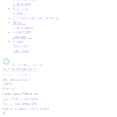
у питомца
Выбрать
кличку
Изучаем эмоции питомца
Журнал
о питомцах
Kinpet для
продавцов
Kinpet
помогает
приютам
Войти в профиль
Подать объявление
Нет результатов
Войти
Москва
Ваш город
Москва
?
Выбрать город
Да
Город подтверждён
Войти
Подать объявление