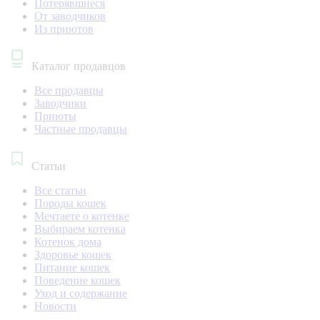
Потерявшиеся
От заводчиков
Из приютов
Каталог продавцов
Все продавцы
Заводчики
Приюты
Частные продавцы
Статьи
Все статьи
Породы кошек
Мечтаете о котенке
Выбираем котенка
Котенок дома
Здоровье кошек
Питание кошек
Поведение кошек
Уход и содержание
Новости