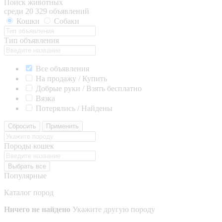
Поиск животных
среди 20 329 объявлений
Кошки
Собаки
Тип объявления
Все объявления
На продажу / Купить
Добрые руки / Взять бесплатно
Вязка
Потерялись / Найдены
Сбросить
Применить
Породы кошек
Выбрать все
Популярные
Каталог пород
Ничего не найдено
Укажите другую породу