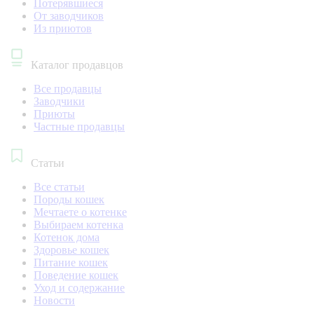
Потерявшиеся
От заводчиков
Из приютов
Каталог продавцов
Все продавцы
Заводчики
Приюты
Частные продавцы
Статьи
Все статьи
Породы кошек
Мечтаете о котенке
Выбираем котенка
Котенок дома
Здоровье кошек
Питание кошек
Поведение кошек
Уход и содержание
Новости