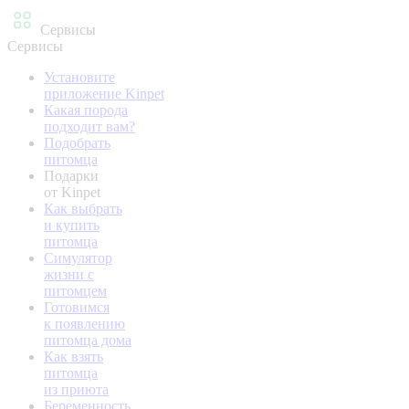
Сервисы
Сервисы
Установите
приложение Kinpet
Какая порода
подходит вам?
Подобрать
питомца
Подарки
от Kinpet
Как выбрать
и купить
питомца
Симулятор
жизни с
питомцем
Готовимся
к появлению
питомца дома
Как взять
питомца
из приюта
Беременность