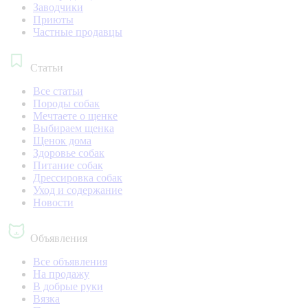
Заводчики
Приюты
Частные продавцы
Статьи
Все статьи
Породы собак
Мечтаете о щенке
Выбираем щенка
Щенок дома
Здоровье собак
Питание собак
Дрессировка собак
Уход и содержание
Новости
Объявления
Все объявления
На продажу
В добрые руки
Вязка