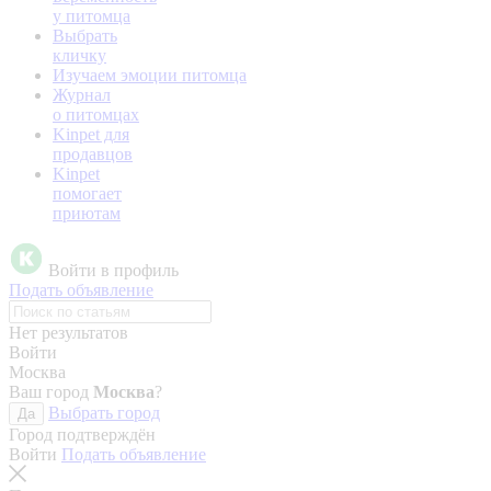
у питомца
Выбрать
кличку
Изучаем эмоции питомца
Журнал
о питомцах
Kinpet для
продавцов
Kinpet
помогает
приютам
Войти в профиль
Подать объявление
Нет результатов
Войти
Москва
Ваш город
Москва
?
Выбрать город
Да
Город подтверждён
Войти
Подать объявление