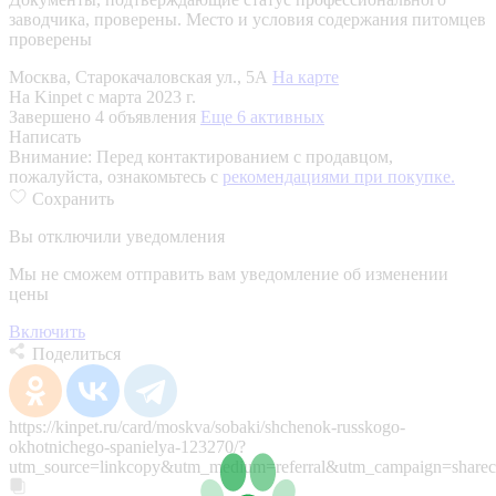
заводчика, проверены.
Место и условия содержания питомцев
проверены
Москва, Старокачаловская ул., 5А
На карте
На Kinpet c марта 2023 г.
Завершено 4 объявления
Еще 6 активных
Написать
Внимание:
Перед контактированием с продавцом,
пожалуйста, ознакомьтесь с
рекомендациями при покупке.
Сохранить
Вы отключили уведомления
Мы не сможем отправить вам уведомление об изменении
цены
Включить
Поделиться
https://kinpet.ru/card/moskva/sobaki/shchenok-russkogo-
okhotnichego-spanielya-123270/?
utm_source=linkcopy&utm_medium=referral&utm_campaign=sharec