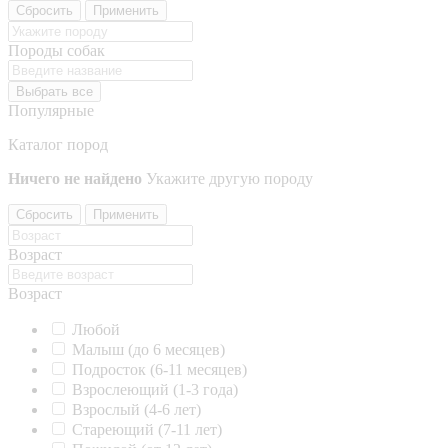
Сбросить
Применить
Породы собак
Выбрать все
Популярные
Каталог пород
Ничего не найдено
Укажите другую породу
Сбросить
Применить
Возраст
Возраст
Любой
Малыш (до 6 месяцев)
Подросток (6-11 месяцев)
Взрослеющий (1-3 года)
Взрослый (4-6 лет)
Стареющий (7-11 лет)