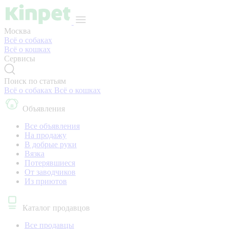
Москва
Всё о собаках
Всё о кошках
Сервисы
Поиск по статьям
Всё о собаках
Всё о кошках
Объявления
Все объявления
На продажу
В добрые руки
Вязка
Потерявшиеся
От заводчиков
Из приютов
Каталог продавцов
Все продавцы