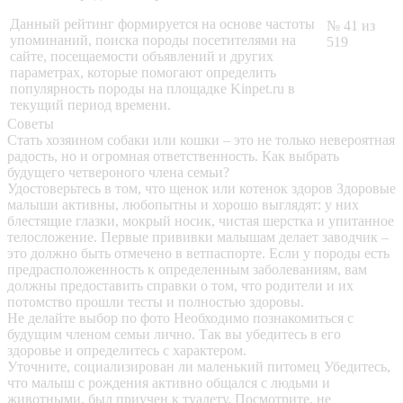
Данный рейтинг формируется на основе частоты
№ 41 из
упоминаний, поиска породы посетителями на
519
сайте, посещаемости объявлений и других
параметрах, которые помогают определить
популярность породы на площадке Kinpet.ru в
текущий период времени.
Советы
Стать хозяином собаки или кошки – это не только невероятная
радость, но и огромная ответственность. Как выбрать
будущего четвероного члена семьи?
Удостоверьтесь в том, что щенок или котенок здоров
Здоровые
малыши активны, любопытны и хорошо выглядят: у них
блестящие глазки, мокрый носик, чистая шерстка и упитанное
телосложение. Первые прививки малышам делает заводчик –
это должно быть отмечено в ветпаспорте. Если у породы есть
предрасположенность к определенным заболеваниям, вам
должны предоставить справки о том, что родители и их
потомство прошли тесты и полностью здоровы.
Не делайте выбор по фото
Необходимо познакомиться с
будущим членом семьи лично. Так вы убедитесь в его
здоровье и определитесь с характером.
Уточните, социализирован ли маленький питомец
Убедитесь,
что малыш с рождения активно общался с людьми и
животными, был приучен к туалету. Посмотрите, не