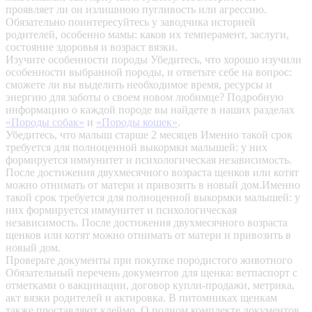
проявляет ли он излишнюю пугливость или агрессию.
Обязательно поинтересуйтесь у заводчика историей
родителей, особенно мамы: каков их темперамент, заслуги,
состояние здоровья и возраст вязки.
Изучите особенности породы
Убедитесь, что хорошо изучили
особенности выбранной породы, и ответьте себе на вопрос:
сможете ли вы выделить необходимое время, ресурсы и
энергию для заботы о своем новом любимце? Подробную
информацию о каждой породе вы найдете в наших разделах
«Породы собак»
и
«Породы кошек»
.
Убедитесь, что малыш старше 2 месяцев
Именно такой срок
требуется для полноценной выкормки малышей: у них
формируется иммунитет и психологическая независимость.
После достижения двухмесячного возраста щенков или котят
можно отнимать от матери и привозить в новый дом.Именно
такой срок требуется для полноценной выкормки малышей: у
них формируется иммунитет и психологическая
независимость. После достижения двухмесячного возраста
щенков или котят можно отнимать от матери и привозить в
новый дом.
Проверьте документы при покупке породистого животного
Обязательный перечень документов для щенка: ветпаспорт с
отметками о вакцинации, договор купли-продажи, метрика,
акт вязки родителей и актировка. В питомниках щенкам
также проставляют клеймо. О полном комплекте документов