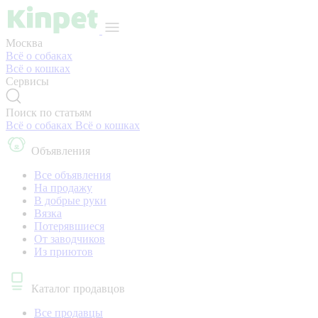
Москва
Всё о собаках
Всё о кошках
Сервисы
Поиск по статьям
Всё о собаках
Всё о кошках
Объявления
Все объявления
На продажу
В добрые руки
Вязка
Потерявшиеся
От заводчиков
Из приютов
Каталог продавцов
Все продавцы