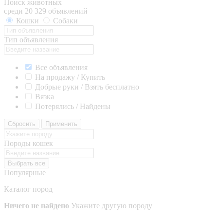
Поиск животных
среди 20 329 объявлений
Кошки
Собаки
Тип объявления
Все объявления
На продажу / Купить
Добрые руки / Взять бесплатно
Вязка
Потерялись / Найдены
Сбросить
Применить
Породы кошек
Выбрать все
Популярные
Каталог пород
Ничего не найдено
Укажите другую породу