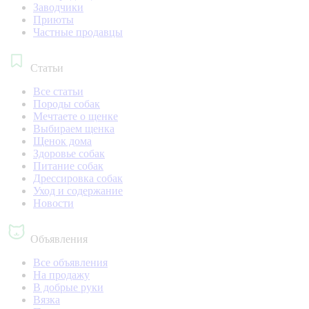
Заводчики
Приюты
Частные продавцы
Статьи
Все статьи
Породы собак
Мечтаете о щенке
Выбираем щенка
Щенок дома
Здоровье собак
Питание собак
Дрессировка собак
Уход и содержание
Новости
Объявления
Все объявления
На продажу
В добрые руки
Вязка