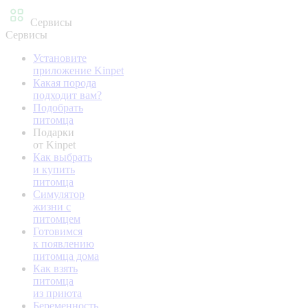
Сервисы
Сервисы
Установите
приложение Kinpet
Какая порода
подходит вам?
Подобрать
питомца
Подарки
от Kinpet
Как выбрать
и купить
питомца
Симулятор
жизни с
питомцем
Готовимся
к появлению
питомца дома
Как взять
питомца
из приюта
Беременность