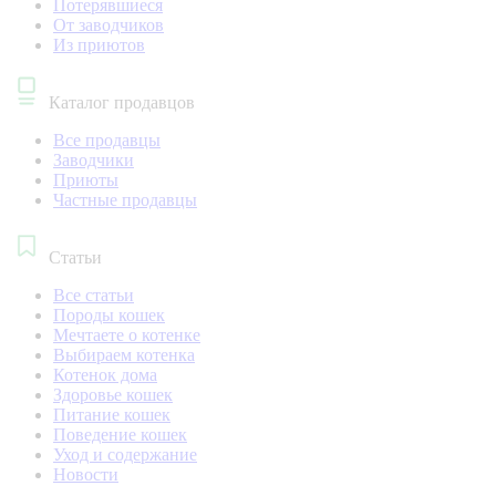
Потерявшиеся
От заводчиков
Из приютов
Каталог продавцов
Все продавцы
Заводчики
Приюты
Частные продавцы
Статьи
Все статьи
Породы кошек
Мечтаете о котенке
Выбираем котенка
Котенок дома
Здоровье кошек
Питание кошек
Поведение кошек
Уход и содержание
Новости