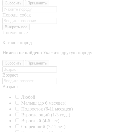
Сбросить
Применить
Породы собак
Выбрать все
Популярные
Каталог пород
Ничего не найдено
Укажите другую породу
Сбросить
Применить
Возраст
Возраст
Любой
Малыш (до 6 месяцев)
Подросток (6-11 месяцев)
Взрослеющий (1-3 года)
Взрослый (4-6 лет)
Стареющий (7-11 лет)