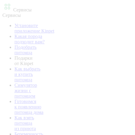
Сервисы
Сервисы
Установите
приложение Kinpet
Какая порода
подходит вам?
Подобрать
питомца
Подарки
от Kinpet
Как выбрать
и купить
питомца
Симулятор
жизни с
питомцем
Готовимся
к появлению
питомца дома
Как взять
питомца
из приюта
Беременность