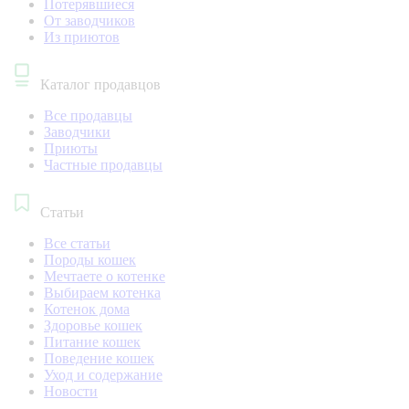
Потерявшиеся
От заводчиков
Из приютов
Каталог продавцов
Все продавцы
Заводчики
Приюты
Частные продавцы
Статьи
Все статьи
Породы кошек
Мечтаете о котенке
Выбираем котенка
Котенок дома
Здоровье кошек
Питание кошек
Поведение кошек
Уход и содержание
Новости