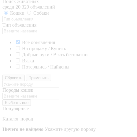
Поиск животных
среди 20 329 объявлений
Кошки
Собаки
Тип объявления
Все объявления
На продажу / Купить
Добрые руки / Взять бесплатно
Вязка
Потерялись / Найдены
Сбросить
Применить
Породы кошек
Выбрать все
Популярные
Каталог пород
Ничего не найдено
Укажите другую породу