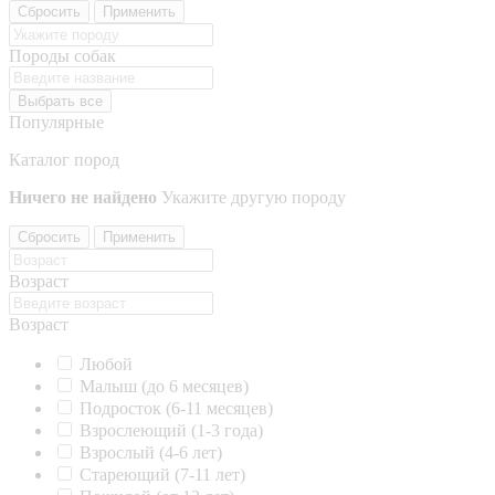
Сбросить
Применить
Породы собак
Выбрать все
Популярные
Каталог пород
Ничего не найдено
Укажите другую породу
Сбросить
Применить
Возраст
Возраст
Любой
Малыш (до 6 месяцев)
Подросток (6-11 месяцев)
Взрослеющий (1-3 года)
Взрослый (4-6 лет)
Стареющий (7-11 лет)