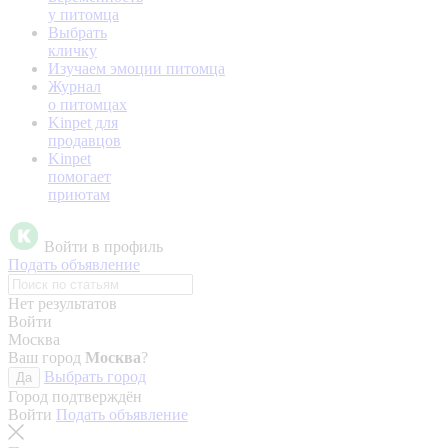
у питомца
Выбрать
кличку
Изучаем эмоции питомца
Журнал
о питомцах
Kinpet для
продавцов
Kinpet
помогает
приютам
Войти в профиль
Подать объявление
Нет результатов
Войти
Москва
Ваш город
Москва
?
Выбрать город
Да
Город подтверждён
Войти
Подать объявление