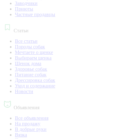
Заводчики
Приюты
Частные продавцы
Статьи
Все статьи
Породы собак
Мечтаете о щенке
Выбираем щенка
Щенок дома
Здоровье собак
Питание собак
Дрессировка собак
Уход и содержание
Новости
Объявления
Все объявления
На продажу
В добрые руки
Вязка