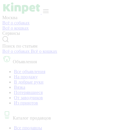
Москва
Всё о собаках
Всё о кошках
Сервисы
Поиск по статьям
Всё о собаках
Всё о кошках
Объявления
Все объявления
На продажу
В добрые руки
Вязка
Потерявшиеся
От заводчиков
Из приютов
Каталог продавцов
Все продавцы