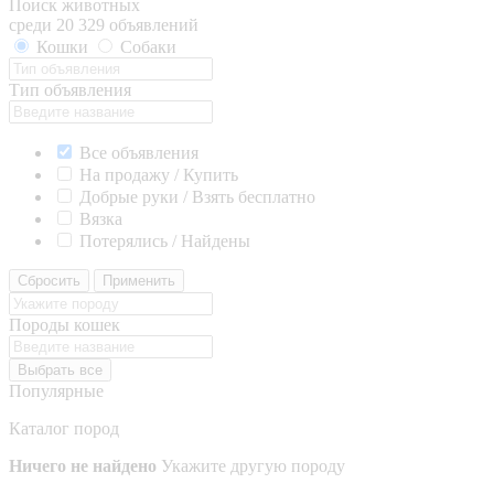
Поиск животных
среди 20 329 объявлений
Кошки
Собаки
Тип объявления
Все объявления
На продажу / Купить
Добрые руки / Взять бесплатно
Вязка
Потерялись / Найдены
Сбросить
Применить
Породы кошек
Выбрать все
Популярные
Каталог пород
Ничего не найдено
Укажите другую породу