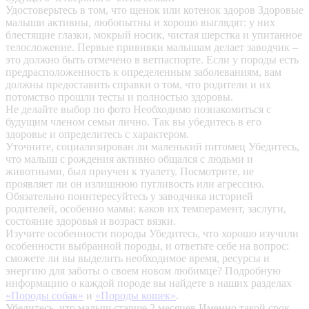
Удостоверьтесь в том, что щенок или котенок здоров
Здоровые
малыши активны, любопытны и хорошо выглядят: у них
блестящие глазки, мокрый носик, чистая шерстка и упитанное
телосложение. Первые прививки малышам делает заводчик –
это должно быть отмечено в ветпаспорте. Если у породы есть
предрасположенность к определенным заболеваниям, вам
должны предоставить справки о том, что родители и их
потомство прошли тесты и полностью здоровы.
Не делайте выбор по фото
Необходимо познакомиться с
будущим членом семьи лично. Так вы убедитесь в его
здоровье и определитесь с характером.
Уточните, социализирован ли маленький питомец
Убедитесь,
что малыш с рождения активно общался с людьми и
животными, был приучен к туалету. Посмотрите, не
проявляет ли он излишнюю пугливость или агрессию.
Обязательно поинтересуйтесь у заводчика историей
родителей, особенно мамы: каков их темперамент, заслуги,
состояние здоровья и возраст вязки.
Изучите особенности породы
Убедитесь, что хорошо изучили
особенности выбранной породы, и ответьте себе на вопрос:
сможете ли вы выделить необходимое время, ресурсы и
энергию для заботы о своем новом любимце? Подробную
информацию о каждой породе вы найдете в наших разделах
«Породы собак»
и
«Породы кошек»
.
Убедитесь, что малыш старше 2 месяцев
Именно такой срок