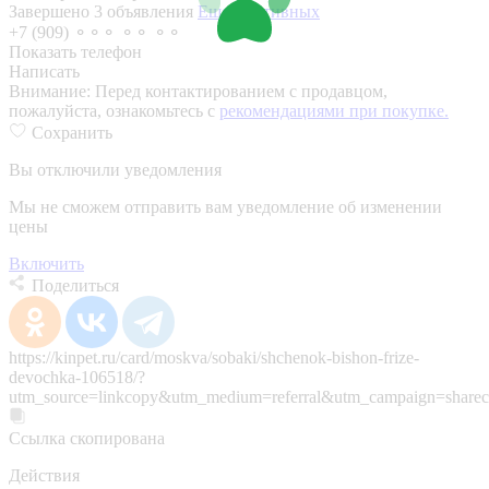
Завершено 3 объявления
Еще 6 активных
+7 (909) ⚬⚬⚬ ⚬⚬ ⚬⚬
Показать телефон
Написать
Внимание:
Перед контактированием с продавцом,
пожалуйста, ознакомьтесь с
рекомендациями при покупке.
Сохранить
Вы отключили уведомления
Мы не сможем отправить вам уведомление об изменении
цены
Включить
Поделиться
https://kinpet.ru/card/moskva/sobaki/shchenok-bishon-frize-
devochka-106518/?
utm_source=linkcopy&utm_medium=referral&utm_campaign=sharec
Ссылка скопирована
Действия