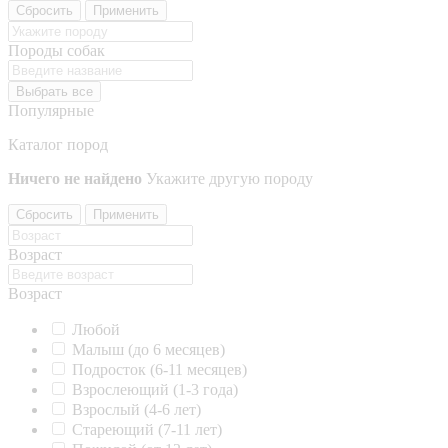
Сбросить
Применить
Породы собак
Выбрать все
Популярные
Каталог пород
Ничего не найдено
Укажите другую породу
Сбросить
Применить
Возраст
Возраст
Любой
Малыш (до 6 месяцев)
Подросток (6-11 месяцев)
Взрослеющий (1-3 года)
Взрослый (4-6 лет)
Стареющий (7-11 лет)