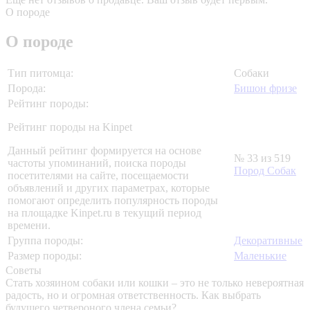
О породе
О породе
Тип питомца:
Собаки
Порода:
Бишон фризе
Рейтинг породы:
Рейтинг породы на Kinpet
Данный рейтинг формируется на основе
№ 33 из 519
частоты упоминаний, поиска породы
Пород Собак
посетителями на сайте, посещаемости
объявлений и других параметрах, которые
помогают определить популярность породы
на площадке Kinpet.ru в текущий период
времени.
Группа породы:
Декоративные
Размер породы:
Маленькие
Советы
Стать хозяином собаки или кошки – это не только невероятная
радость, но и огромная ответственность. Как выбрать
будущего четвероного члена семьи?