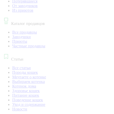
Потерявшиеся
От заводчиков
Из приютов
Каталог продавцов
Все продавцы
Заводчики
Приюты
Частные продавцы
Статьи
Все статьи
Породы кошек
Мечтаете о котенке
Выбираем котенка
Котенок дома
Здоровье кошек
Питание кошек
Поведение кошек
Уход и содержание
Новости