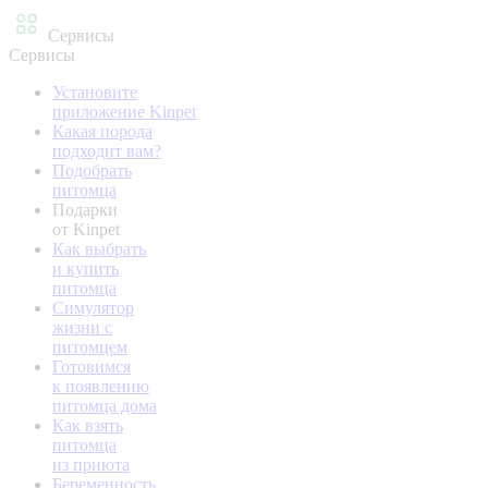
Сервисы
Сервисы
Установите
приложение Kinpet
Какая порода
подходит вам?
Подобрать
питомца
Подарки
от Kinpet
Как выбрать
и купить
питомца
Симулятор
жизни с
питомцем
Готовимся
к появлению
питомца дома
Как взять
питомца
из приюта
Беременность