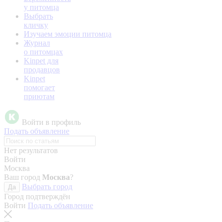
у питомца
Выбрать
кличку
Изучаем эмоции питомца
Журнал
о питомцах
Kinpet для
продавцов
Kinpet
помогает
приютам
Войти в профиль
Подать объявление
Нет результатов
Войти
Москва
Ваш город
Москва
?
Выбрать город
Да
Город подтверждён
Войти
Подать объявление