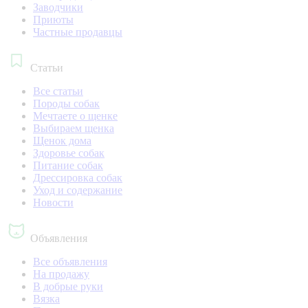
Заводчики
Приюты
Частные продавцы
Статьи
Все статьи
Породы собак
Мечтаете о щенке
Выбираем щенка
Щенок дома
Здоровье собак
Питание собак
Дрессировка собак
Уход и содержание
Новости
Объявления
Все объявления
На продажу
В добрые руки
Вязка