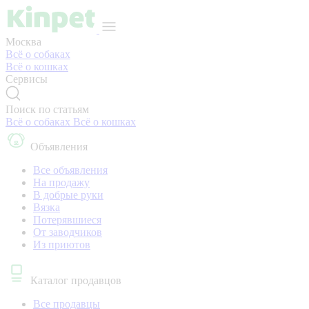
Москва
Всё о собаках
Всё о кошках
Сервисы
Поиск по статьям
Всё о собаках
Всё о кошках
Объявления
Все объявления
На продажу
В добрые руки
Вязка
Потерявшиеся
От заводчиков
Из приютов
Каталог продавцов
Все продавцы