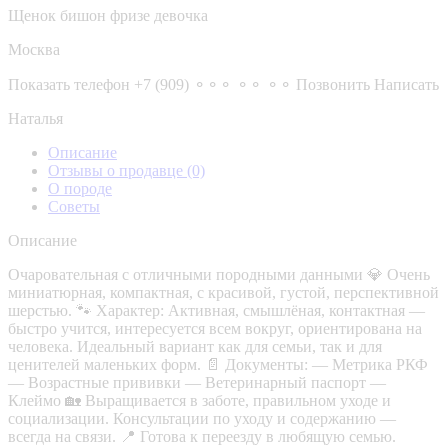
Щенок бишон фризе девочка
Москва
Показать телефон
+7 (909) ⚬⚬⚬ ⚬⚬ ⚬⚬
Позвонить
Написать
Наталья
Описание
Отзывы о продавце
(0)
О породе
Советы
Описание
Очаровательная с отличными породными данными 💎 Очень
миниатюрная, компактная, с красивой, густой, перспективной
шерстью. 🐾 Характер: Активная, смышлёная, контактная —
быстро учится, интересуется всем вокруг, ориентирована на
человека. Идеальный вариант как для семьи, так и для
ценителей маленьких форм. 📄 Документы: — Метрика РКФ
— Возрастные прививки — Ветеринарный паспорт —
Клеймо 🏡 Выращивается в заботе, правильном уходе и
социализации. Консультации по уходу и содержанию —
всегда на связи. 📍 Готова к переезду в любящую семью.