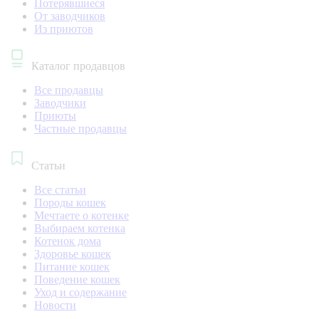
Потерявшиеся
От заводчиков
Из приютов
Каталог продавцов
Все продавцы
Заводчики
Приюты
Частные продавцы
Статьи
Все статьи
Породы кошек
Мечтаете о котенке
Выбираем котенка
Котенок дома
Здоровье кошек
Питание кошек
Поведение кошек
Уход и содержание
Новости