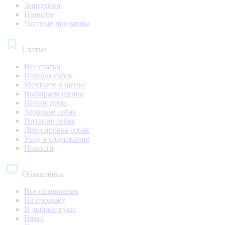
Заводчики
Приюты
Частные продавцы
Статьи
Все статьи
Породы собак
Мечтаете о щенке
Выбираем щенка
Щенок дома
Здоровье собак
Питание собак
Дрессировка собак
Уход и содержание
Новости
Объявления
Все объявления
На продажу
В добрые руки
Вязка