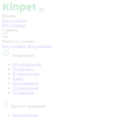
Москва
Всё о собаках
Всё о кошках
Сервисы
Поиск по статьям
Всё о собаках
Всё о кошках
Объявления
Все объявления
На продажу
В добрые руки
Вязка
Потерявшиеся
От заводчиков
Из приютов
Каталог продавцов
Все продавцы