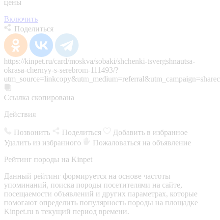
цены
Включить
Поделиться
https://kinpet.ru/card/moskva/sobaki/shchenki-tsvergshnautsa-
okrasa-chernyy-s-serebrom-111493/?
utm_source=linkcopy&utm_medium=referral&utm_campaign=sharec
Ссылка скопирована
Действия
Позвонить
Поделиться
Добавить в избранное
Удалить из избранного
Пожаловаться на объявление
Рейтинг породы на Kinpet
Данный рейтинг формируется на основе частоты
упоминаний, поиска породы посетителями на сайте,
посещаемости объявлений и других параметрах, которые
помогают определить популярность породы на площадке
Kinpet.ru в текущий период времени.