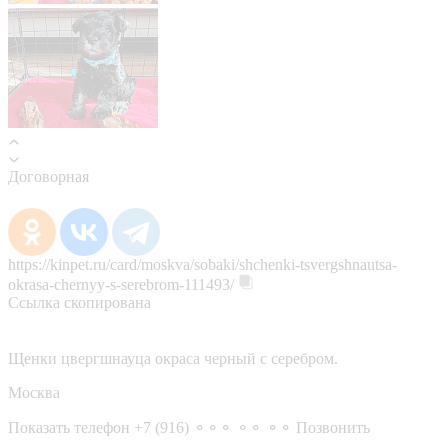
Договорная
https://kinpet.ru/card/moskva/sobaki/shchenki-tsvergshnautsa-
okrasa-chernyy-s-serebrom-111493/
Ссылка скопирована
Щенки цвергшнауца окраса черный с серебром.
Москва
Показать телефон
+7 (916) ⚬⚬⚬ ⚬⚬ ⚬⚬
Позвонить