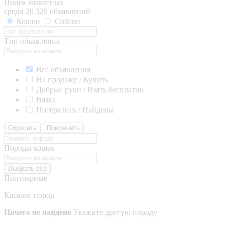
Поиск животных
среди 20 329 объявлений
Кошки
Собаки
Тип объявления
Все объявления
На продажу / Купить
Добрые руки / Взять бесплатно
Вязка
Потерялись / Найдены
Сбросить
Применить
Породы кошек
Выбрать все
Популярные
Каталог пород
Ничего не найдено
Укажите другую породу