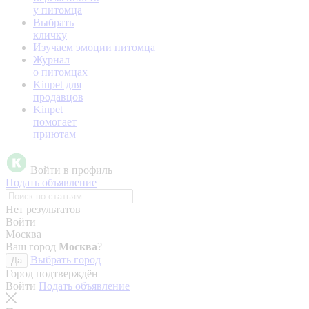
у питомца
Выбрать
кличку
Изучаем эмоции питомца
Журнал
о питомцах
Kinpet для
продавцов
Kinpet
помогает
приютам
Войти в профиль
Подать объявление
Нет результатов
Войти
Москва
Ваш город
Москва
?
Выбрать город
Да
Город подтверждён
Войти
Подать объявление