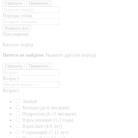
Сбросить
Применить
Породы собак
Выбрать все
Популярные
Каталог пород
Ничего не найдено
Укажите другую породу
Сбросить
Применить
Возраст
Возраст
Любой
Малыш (до 6 месяцев)
Подросток (6-11 месяцев)
Взрослеющий (1-3 года)
Взрослый (4-6 лет)
Стареющий (7-11 лет)