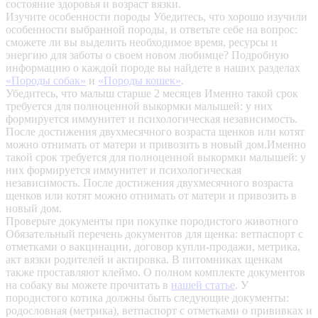
состояние здоровья и возраст вязки.
Изучите особенности породы
Убедитесь, что хорошо изучили
особенности выбранной породы, и ответьте себе на вопрос:
сможете ли вы выделить необходимое время, ресурсы и
энергию для заботы о своем новом любимце? Подробную
информацию о каждой породе вы найдете в наших разделах
«Породы собак»
и
«Породы кошек»
.
Убедитесь, что малыш старше 2 месяцев
Именно такой срок
требуется для полноценной выкормки малышей: у них
формируется иммунитет и психологическая независимость.
После достижения двухмесячного возраста щенков или котят
можно отнимать от матери и привозить в новый дом.Именно
такой срок требуется для полноценной выкормки малышей: у
них формируется иммунитет и психологическая
независимость. После достижения двухмесячного возраста
щенков или котят можно отнимать от матери и привозить в
новый дом.
Проверьте документы при покупке породистого животного
Обязательный перечень документов для щенка: ветпаспорт с
отметками о вакцинации, договор купли-продажи, метрика,
акт вязки родителей и актировка. В питомниках щенкам
также проставляют клеймо. О полном комплекте документов
на собаку вы можете прочитать в
нашей статье
.
У
породистого котика должны быть следующие документы:
родословная (метрика), ветпаспорт с отметками о прививках и