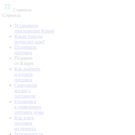
Сервисы
Сервисы
Установите
приложение Kinpet
Какая порода
подходит вам?
Подобрать
питомца
Подарки
от Kinpet
Как выбрать
и купить
питомца
Симулятор
жизни с
питомцем
Готовимся
к появлению
питомца дома
Как взять
питомца
из приюта
Беременность