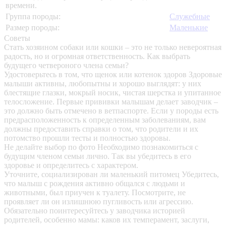
времени.
Группа породы:
Служебные
Размер породы:
Маленькие
Советы
Стать хозяином собаки или кошки – это не только невероятная
радость, но и огромная ответственность. Как выбрать
будущего четвероного члена семьи?
Удостоверьтесь в том, что щенок или котенок здоров
Здоровые
малыши активны, любопытны и хорошо выглядят: у них
блестящие глазки, мокрый носик, чистая шерстка и упитанное
телосложение. Первые прививки малышам делает заводчик –
это должно быть отмечено в ветпаспорте. Если у породы есть
предрасположенность к определенным заболеваниям, вам
должны предоставить справки о том, что родители и их
потомство прошли тесты и полностью здоровы.
Не делайте выбор по фото
Необходимо познакомиться с
будущим членом семьи лично. Так вы убедитесь в его
здоровье и определитесь с характером.
Уточните, социализирован ли маленький питомец
Убедитесь,
что малыш с рождения активно общался с людьми и
животными, был приучен к туалету. Посмотрите, не
проявляет ли он излишнюю пугливость или агрессию.
Обязательно поинтересуйтесь у заводчика историей
родителей, особенно мамы: каков их темперамент, заслуги,