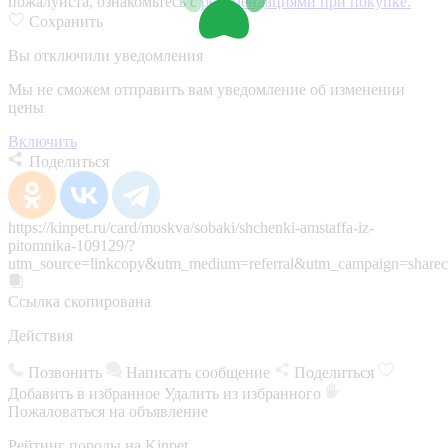
пожалуйста, ознакомьтесь с
рекомендациями при покупке.
Сохранить
Вы отключили уведомления
Мы не сможем отправить вам уведомление об изменении
цены
Включить
Поделиться
https://kinpet.ru/card/moskva/sobaki/shchenki-amstaffa-iz-
pitomnika-109129/?
utm_source=linkcopy&utm_medium=referral&utm_campaign=sharec
Ссылка скопирована
Действия
Позвонить
Написать сообщение
Поделиться
Добавить в избранное
Удалить из избранного
Пожаловаться на объявление
Рейтинг породы на Kinpet