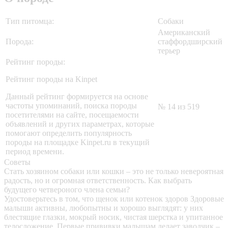
Тип питомца:
Собаки
Американский
Порода:
стаффордширский
терьер
Рейтинг породы:
Рейтинг породы на Kinpet
Данный рейтинг формируется на основе
частоты упоминаний, поиска породы
№ 14 из 519
посетителями на сайте, посещаемости
объявлений и других параметрах, которые
помогают определить популярность
породы на площадке Kinpet.ru в текущий
период времени.
Советы
Стать хозяином собаки или кошки – это не только невероятная
радость, но и огромная ответственность. Как выбрать
будущего четвероного члена семьи?
Удостоверьтесь в том, что щенок или котенок здоров
Здоровые
малыши активны, любопытны и хорошо выглядят: у них
блестящие глазки, мокрый носик, чистая шерстка и упитанное
телосложение. Первые прививки малышам делает заводчик –