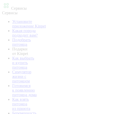
Сервисы
Сервисы
Установите
приложение Kinpet
Какая порода
подходит вам?
Подобрать
питомца
Подарки
от Kinpet
Как выбрать
и купить
питомца
Симулятор
жизни с
питомцем
Готовимся
к появлению
питомца дома
Как взять
питомца
из приюта
Беременность