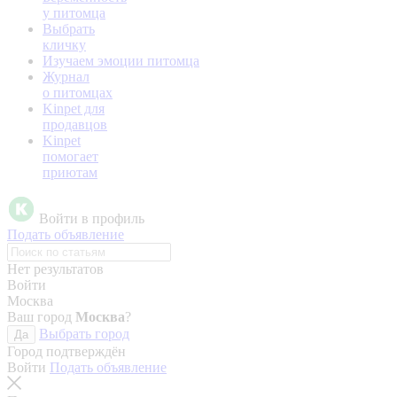
у питомца
Выбрать
кличку
Изучаем эмоции питомца
Журнал
о питомцах
Kinpet для
продавцов
Kinpet
помогает
приютам
Войти в профиль
Подать объявление
Нет результатов
Войти
Москва
Ваш город
Москва
?
Выбрать город
Да
Город подтверждён
Войти
Подать объявление