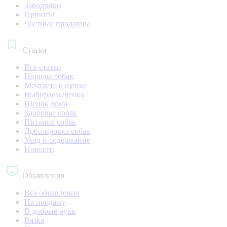
Заводчики
Приюты
Частные продавцы
Статьи
Все статьи
Породы собак
Мечтаете о щенке
Выбираем щенка
Щенок дома
Здоровье собак
Питание собак
Дрессировка собак
Уход и содержание
Новости
Объявления
Все объявления
На продажу
В добрые руки
Вязка