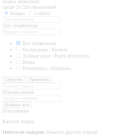
Поиск животных
среди 20 329 объявлений
Кошки
Собаки
Тип объявления
Все объявления
На продажу / Купить
Добрые руки / Взять бесплатно
Вязка
Потерялись / Найдены
Сбросить
Применить
Породы кошек
Выбрать все
Популярные
Каталог пород
Ничего не найдено
Укажите другую породу