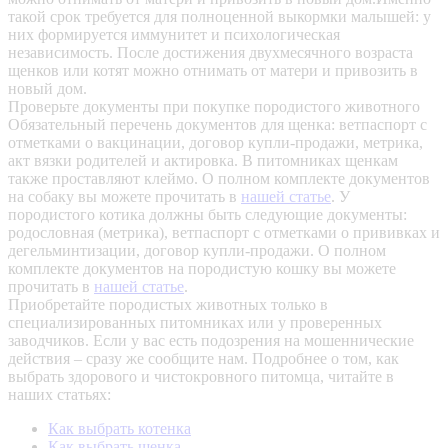
такой срок требуется для полноценной выкормки малышей: у
них формируется иммунитет и психологическая
независимость. После достижения двухмесячного возраста
щенков или котят можно отнимать от матери и привозить в
новый дом.
Проверьте документы при покупке породистого животного
Обязательный перечень документов для щенка: ветпаспорт с
отметками о вакцинации, договор купли-продажи, метрика,
акт вязки родителей и актировка. В питомниках щенкам
также проставляют клеймо. О полном комплекте документов
на собаку вы можете прочитать в
нашей статье
.
У
породистого котика должны быть следующие документы:
родословная (метрика), ветпаспорт с отметками о прививках и
дегельминтизации, договор купли-продажи. О полном
комплекте документов на породистую кошку вы можете
прочитать в
нашей статье
.
Приобретайте породистых животных только в
специализированных питомниках или у проверенных
заводчиков. Если у вас есть подозрения на мошеннические
действия – сразу же сообщите нам.
Подробнее о том, как
выбрать здорового и чистокровного питомца, читайте в
наших статьях:
Как выбрать котенка
Как выбрать щенка