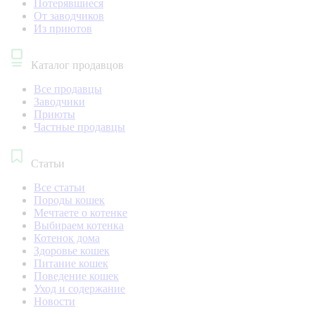
Потерявшиеся
От заводчиков
Из приютов
Каталог продавцов
Все продавцы
Заводчики
Приюты
Частные продавцы
Статьи
Все статьи
Породы кошек
Мечтаете о котенке
Выбираем котенка
Котенок дома
Здоровье кошек
Питание кошек
Поведение кошек
Уход и содержание
Новости