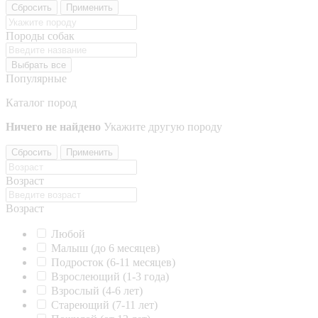
Сбросить
Применить
Породы собак
Выбрать все
Популярные
Каталог пород
Ничего не найдено
Укажите другую породу
Сбросить
Применить
Возраст
Возраст
Любой
Малыш (до 6 месяцев)
Подросток (6-11 месяцев)
Взрослеющий (1-3 года)
Взрослый (4-6 лет)
Стареющий (7-11 лет)