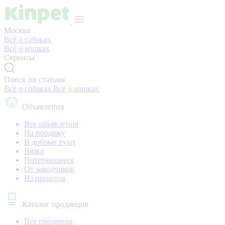
Москва
Всё о собаках
Всё о кошках
Сервисы
Поиск по статьям
Всё о собаках
Всё о кошках
Объявления
Все объявления
На продажу
В добрые руки
Вязка
Потерявшиеся
От заводчиков
Из приютов
Каталог продавцов
Все продавцы