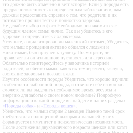
это должно быть отмечено в ветпаспорте. Если у породы есть
предрасположенность к определенным заболеваниям, вам
должны предоставить справки о том, что родители и их
потомство прошли тесты и полностью здоровы.
Не делайте выбор по фото
Необходимо познакомиться с
будущим членом семьи лично. Так вы убедитесь в его
здоровье и определитесь с характером.
Уточните, социализирован ли маленький питомец
Убедитесь,
что малыш с рождения активно общался с людьми и
животными, был приучен к туалету. Посмотрите, не
проявляет ли он излишнюю пугливость или агрессию.
Обязательно поинтересуйтесь у заводчика историей
родителей, особенно мамы: каков их темперамент, заслуги,
состояние здоровья и возраст вязки.
Изучите особенности породы
Убедитесь, что хорошо изучили
особенности выбранной породы, и ответьте себе на вопрос:
сможете ли вы выделить необходимое время, ресурсы и
энергию для заботы о своем новом любимце? Подробную
информацию о каждой породе вы найдете в наших разделах
«Породы собак»
и
«Породы кошек»
.
Убедитесь, что малыш старше 2 месяцев
Именно такой срок
требуется для полноценной выкормки малышей: у них
формируется иммунитет и психологическая независимость.
После достижения двухмесячного возраста щенков или котят
можно отнимать от матери и привозить в новый дом.Именно