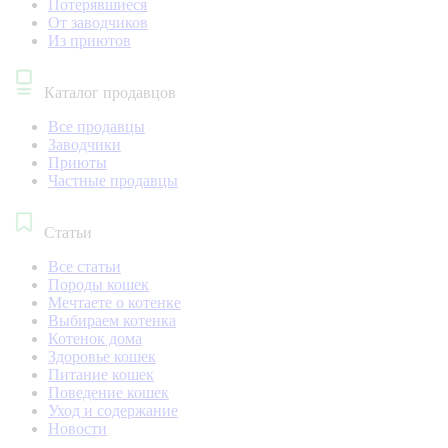
Потерявшиеся
От заводчиков
Из приютов
Каталог продавцов
Все продавцы
Заводчики
Приюты
Частные продавцы
Статьи
Все статьи
Породы кошек
Мечтаете о котенке
Выбираем котенка
Котенок дома
Здоровье кошек
Питание кошек
Поведение кошек
Уход и содержание
Новости