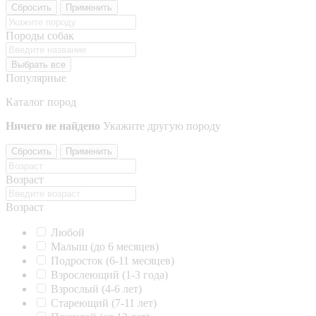
Сбросить
Применить
Породы собак
Выбрать все
Популярные
Каталог пород
Ничего не найдено
Укажите другую породу
Сбросить
Применить
Возраст
Возраст
Любой
Малыш (до 6 месяцев)
Подросток (6-11 месяцев)
Взрослеющий (1-3 года)
Взрослый (4-6 лет)
Стареющий (7-11 лет)