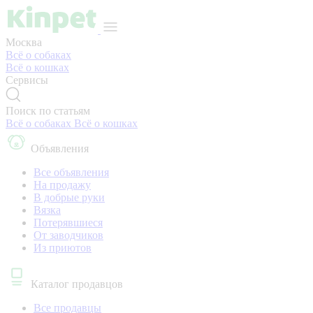
Москва
Всё о собаках
Всё о кошках
Сервисы
Поиск по статьям
Всё о собаках
Всё о кошках
Объявления
Все объявления
На продажу
В добрые руки
Вязка
Потерявшиеся
От заводчиков
Из приютов
Каталог продавцов
Все продавцы