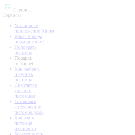
Сервисы
Сервисы
Установите
приложение Kinpet
Какая порода
подходит вам?
Подобрать
питомца
Подарки
от Kinpet
Как выбрать
и купить
питомца
Симулятор
жизни с
питомцем
Готовимся
к появлению
питомца дома
Как взять
питомца
из приюта
Беременность