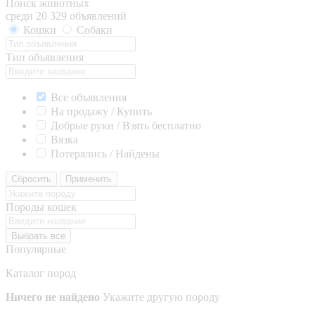
Поиск животных
среди 20 329 объявлений
Кошки
Собаки
Тип объявления
Все объявления
На продажу / Купить
Добрые руки / Взять бесплатно
Вязка
Потерялись / Найдены
Сбросить
Применить
Породы кошек
Выбрать все
Популярные
Каталог пород
Ничего не найдено
Укажите другую породу