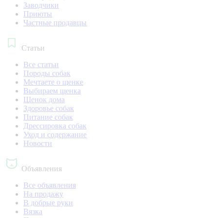
Заводчики
Приюты
Частные продавцы
Статьи
Все статьи
Породы собак
Мечтаете о щенке
Выбираем щенка
Щенок дома
Здоровье собак
Питание собак
Дрессировка собак
Уход и содержание
Новости
Объявления
Все объявления
На продажу
В добрые руки
Вязка