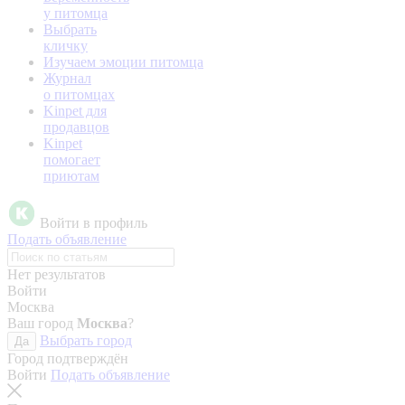
у питомца
Выбрать
кличку
Изучаем эмоции питомца
Журнал
о питомцах
Kinpet для
продавцов
Kinpet
помогает
приютам
Войти в профиль
Подать объявление
Нет результатов
Войти
Москва
Ваш город
Москва
?
Выбрать город
Да
Город подтверждён
Войти
Подать объявление