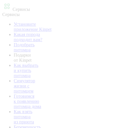
Сервисы
Сервисы
Установите
приложение Kinpet
Какая порода
подходит вам?
Подобрать
питомца
Подарки
от Kinpet
Как выбрать
и купить
питомца
Симулятор
жизни с
питомцем
Готовимся
к появлению
питомца дома
Как взять
питомца
из приюта
Беременность