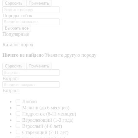
Сбросить
Применить
Породы собак
Выбрать все
Популярные
Каталог пород
Ничего не найдено
Укажите другую породу
Сбросить
Применить
Возраст
Возраст
Любой
Малыш (до 6 месяцев)
Подросток (6-11 месяцев)
Взрослеющий (1-3 года)
Взрослый (4-6 лет)
Стареющий (7-11 лет)