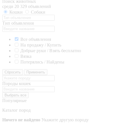
Поиск животных
среди 20 329 объявлений
Кошки
Собаки
Тип объявления
Все объявления
На продажу / Купить
Добрые руки / Взять бесплатно
Вязка
Потерялись / Найдены
Сбросить
Применить
Породы кошек
Выбрать все
Популярные
Каталог пород
Ничего не найдено
Укажите другую породу