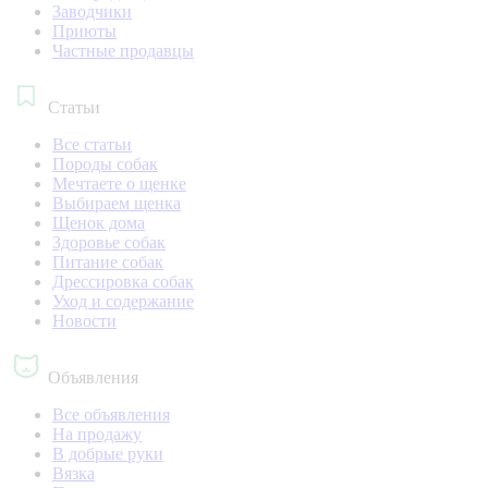
Заводчики
Приюты
Частные продавцы
Статьи
Все статьи
Породы собак
Мечтаете о щенке
Выбираем щенка
Щенок дома
Здоровье собак
Питание собак
Дрессировка собак
Уход и содержание
Новости
Объявления
Все объявления
На продажу
В добрые руки
Вязка