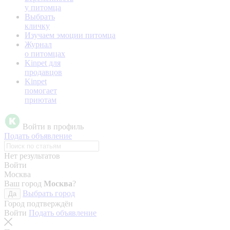
у питомца
Выбрать
кличку
Изучаем эмоции питомца
Журнал
о питомцах
Kinpet для
продавцов
Kinpet
помогает
приютам
Войти в профиль
Подать объявление
Нет результатов
Войти
Москва
Ваш город
Москва
?
Выбрать город
Да
Город подтверждён
Войти
Подать объявление