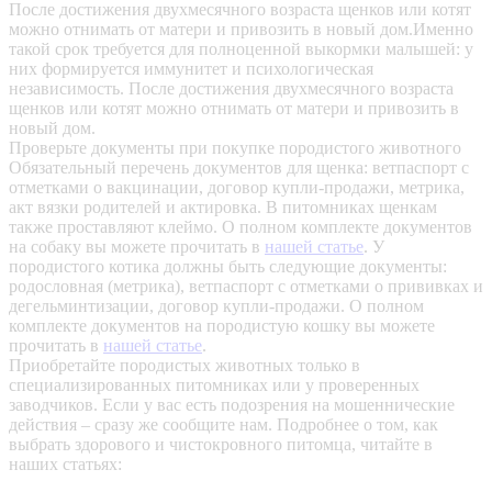
После достижения двухмесячного возраста щенков или котят
можно отнимать от матери и привозить в новый дом.Именно
такой срок требуется для полноценной выкормки малышей: у
них формируется иммунитет и психологическая
независимость. После достижения двухмесячного возраста
щенков или котят можно отнимать от матери и привозить в
новый дом.
Проверьте документы при покупке породистого животного
Обязательный перечень документов для щенка: ветпаспорт с
отметками о вакцинации, договор купли-продажи, метрика,
акт вязки родителей и актировка. В питомниках щенкам
также проставляют клеймо. О полном комплекте документов
на собаку вы можете прочитать в
нашей статье
.
У
породистого котика должны быть следующие документы:
родословная (метрика), ветпаспорт с отметками о прививках и
дегельминтизации, договор купли-продажи. О полном
комплекте документов на породистую кошку вы можете
прочитать в
нашей статье
.
Приобретайте породистых животных только в
специализированных питомниках или у проверенных
заводчиков. Если у вас есть подозрения на мошеннические
действия – сразу же сообщите нам.
Подробнее о том, как
выбрать здорового и чистокровного питомца, читайте в
наших статьях: