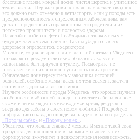
блестящие глазки, мокрый носик, чистая шерстка и упитанное
телосложение. Первые прививки малышам делает заводчик –
это должно быть отмечено в ветпаспорте. Если у породы есть
предрасположенность к определенным заболеваниям, вам
должны предоставить справки о том, что родители и их
потомство прошли тесты и полностью здоровы.
Не делайте выбор по фото
Необходимо познакомиться с
будущим членом семьи лично. Так вы убедитесь в его
здоровье и определитесь с характером.
Уточните, социализирован ли маленький питомец
Убедитесь,
что малыш с рождения активно общался с людьми и
животными, был приучен к туалету. Посмотрите, не
проявляет ли он излишнюю пугливость или агрессию.
Обязательно поинтересуйтесь у заводчика историей
родителей, особенно мамы: каков их темперамент, заслуги,
состояние здоровья и возраст вязки.
Изучите особенности породы
Убедитесь, что хорошо изучили
особенности выбранной породы, и ответьте себе на вопрос:
сможете ли вы выделить необходимое время, ресурсы и
энергию для заботы о своем новом любимце? Подробную
информацию о каждой породе вы найдете в наших разделах
«Породы собак»
и
«Породы кошек»
.
Убедитесь, что малыш старше 2 месяцев
Именно такой срок
требуется для полноценной выкормки малышей: у них
формируется иммунитет и психологическая независимость.