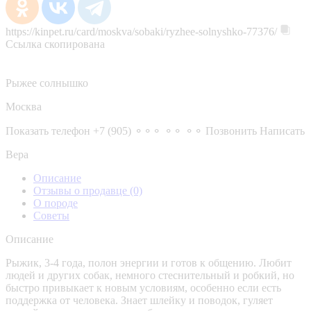
https://kinpet.ru/card/moskva/sobaki/ryzhee-solnyshko-77376/
Ссылка скопирована
Рыжее солнышко
Москва
Показать телефон
+7 (905) ⚬⚬⚬ ⚬⚬ ⚬⚬
Позвонить
Написать
Вера
Описание
Отзывы о продавце
(0)
О породе
Советы
Описание
Рыжик, 3-4 года, полон энергии и готов к общению. Любит
людей и других собак, немного стеснительный и робкий, но
быстро привыкает к новым условиям, особенно если есть
поддержка от человека. Знает шлейку и поводок, гуляет