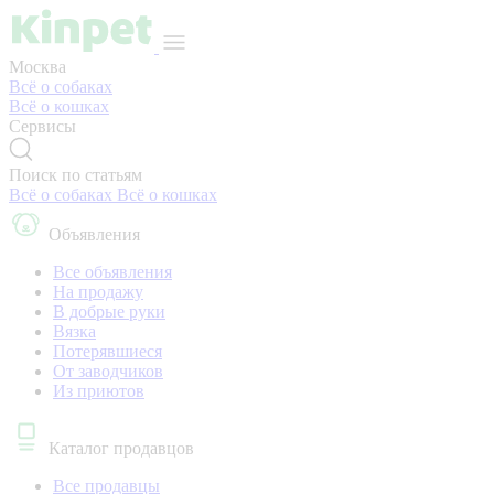
Москва
Всё о собаках
Всё о кошках
Сервисы
Поиск по статьям
Всё о собаках
Всё о кошках
Объявления
Все объявления
На продажу
В добрые руки
Вязка
Потерявшиеся
От заводчиков
Из приютов
Каталог продавцов
Все продавцы