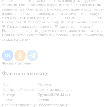
спокойно, но не откажется побегать и поиграть с другими
собаками. Очень ласковый и добрый пес, любит вставать на
задние лапы и обниматься. Его большое сердце жаждет любви
и внимания. Рыжик с любопытством исследует мир вокруг
себя и уже готов встретить своих новых мам и пап в приюте
Некрасовка. 🧡 Возраст — 3-4 года 🧡 Размер — выше колена
🧡 Кастрирован, вакцинирован 🧡 Характер — нежный
Рыжик станет верным другом и полноправным членом семьи.
Если вы готовы обеспечить ему любовь и заботу, пожалуйста,
свяжитесь с нами.
Факты о питомце
Факты о питомце
Пол:
Мальчик
Примерный возраст:
5 лет 3 месяца 24 дня
Размер:
Крупный (26-44 кг)
Окрас:
Рыжий
Напишите продавцу
Спросите продавца