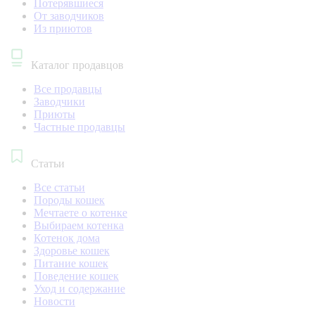
Потерявшиеся
От заводчиков
Из приютов
Каталог продавцов
Все продавцы
Заводчики
Приюты
Частные продавцы
Статьи
Все статьи
Породы кошек
Мечтаете о котенке
Выбираем котенка
Котенок дома
Здоровье кошек
Питание кошек
Поведение кошек
Уход и содержание
Новости