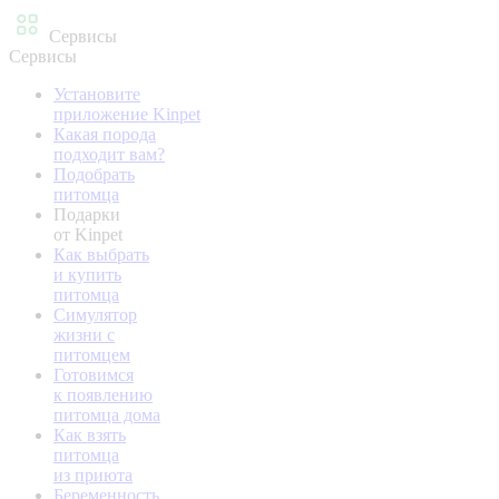
Сервисы
Сервисы
Установите
приложение Kinpet
Какая порода
подходит вам?
Подобрать
питомца
Подарки
от Kinpet
Как выбрать
и купить
питомца
Симулятор
жизни с
питомцем
Готовимся
к появлению
питомца дома
Как взять
питомца
из приюта
Беременность