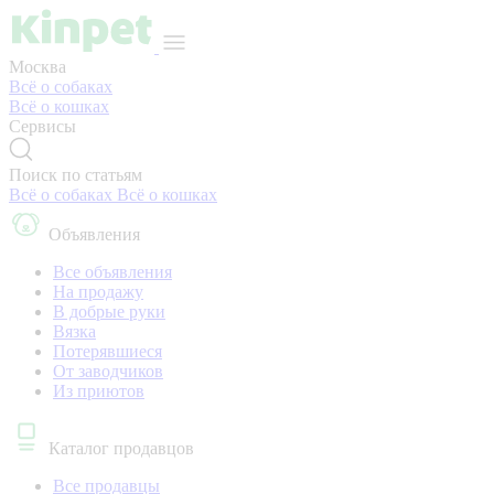
Москва
Всё о собаках
Всё о кошках
Сервисы
Поиск по статьям
Всё о собаках
Всё о кошках
Объявления
Все объявления
На продажу
В добрые руки
Вязка
Потерявшиеся
От заводчиков
Из приютов
Каталог продавцов
Все продавцы