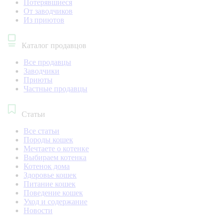
Потерявшиеся
От заводчиков
Из приютов
Каталог продавцов
Все продавцы
Заводчики
Приюты
Частные продавцы
Статьи
Все статьи
Породы кошек
Мечтаете о котенке
Выбираем котенка
Котенок дома
Здоровье кошек
Питание кошек
Поведение кошек
Уход и содержание
Новости