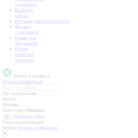
у питомца
Выбрать
кличку
Изучаем эмоции питомца
Журнал
о питомцах
Kinpet для
продавцов
Kinpet
помогает
приютам
Войти в профиль
Подать объявление
Нет результатов
Войти
Москва
Ваш город
Москва
?
Выбрать город
Да
Город подтверждён
Войти
Подать объявление