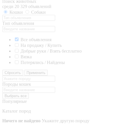
Поиск животных
среди 20 329 объявлений
Кошки
Собаки
Тип объявления
Все объявления
На продажу / Купить
Добрые руки / Взять бесплатно
Вязка
Потерялись / Найдены
Сбросить
Применить
Породы кошек
Выбрать все
Популярные
Каталог пород
Ничего не найдено
Укажите другую породу