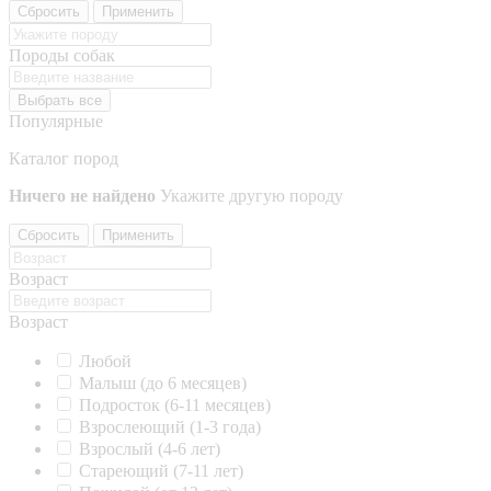
Сбросить
Применить
Породы собак
Выбрать все
Популярные
Каталог пород
Ничего не найдено
Укажите другую породу
Сбросить
Применить
Возраст
Возраст
Любой
Малыш (до 6 месяцев)
Подросток (6-11 месяцев)
Взрослеющий (1-3 года)
Взрослый (4-6 лет)
Стареющий (7-11 лет)