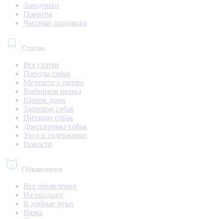
Заводчики
Приюты
Частные продавцы
Статьи
Все статьи
Породы собак
Мечтаете о щенке
Выбираем щенка
Щенок дома
Здоровье собак
Питание собак
Дрессировка собак
Уход и содержание
Новости
Объявления
Все объявления
На продажу
В добрые руки
Вязка