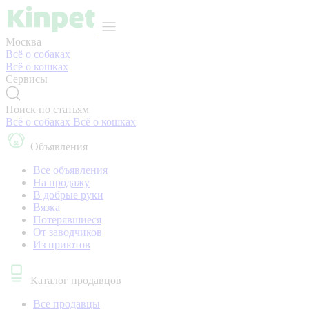
Москва
Всё о собаках
Всё о кошках
Сервисы
Поиск по статьям
Всё о собаках
Всё о кошках
Объявления
Все объявления
На продажу
В добрые руки
Вязка
Потерявшиеся
От заводчиков
Из приютов
Каталог продавцов
Все продавцы