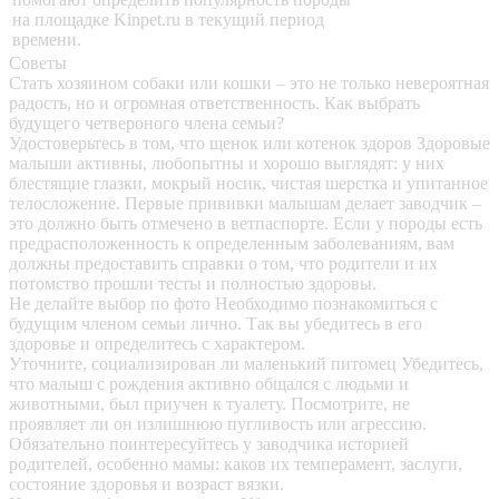
на площадке Kinpet.ru в текущий период
времени.
Советы
Стать хозяином собаки или кошки – это не только невероятная
радость, но и огромная ответственность. Как выбрать
будущего четвероного члена семьи?
Удостоверьтесь в том, что щенок или котенок здоров
Здоровые
малыши активны, любопытны и хорошо выглядят: у них
блестящие глазки, мокрый носик, чистая шерстка и упитанное
телосложение. Первые прививки малышам делает заводчик –
это должно быть отмечено в ветпаспорте. Если у породы есть
предрасположенность к определенным заболеваниям, вам
должны предоставить справки о том, что родители и их
потомство прошли тесты и полностью здоровы.
Не делайте выбор по фото
Необходимо познакомиться с
будущим членом семьи лично. Так вы убедитесь в его
здоровье и определитесь с характером.
Уточните, социализирован ли маленький питомец
Убедитесь,
что малыш с рождения активно общался с людьми и
животными, был приучен к туалету. Посмотрите, не
проявляет ли он излишнюю пугливость или агрессию.
Обязательно поинтересуйтесь у заводчика историей
родителей, особенно мамы: каков их темперамент, заслуги,
состояние здоровья и возраст вязки.