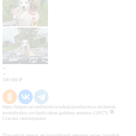
100 000 ₽
https://kinpet.ru/card/moskva/sobaki/prodayetsya-shchenok-
avstraliyskoy-ovcharki-okras-goluboy-mramor-128575/
Ссылка скопирована
Продаётся щенок австралийской овчарки окрас голубой