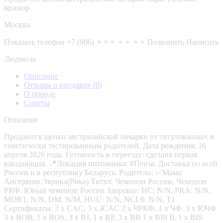
мрамор
Москва
Показать телефон
+7 (906) ⚬⚬⚬ ⚬⚬ ⚬⚬
Позвонить
Написать
Людмила
Описание
Отзывы о продавце
(0)
О породе
Советы
Описание
Продаются щенки австралийской овчарки от титулованных и
генетически тестированным родителей. Дата рождения: 16
апреля 2026 года. Готовность к переезду: сделана первая
вакцинация. 📍Локация питомника: #Пенза. Доставка по всей
России и в республику Беларусь. Родители: ✅Мама:
Ансервиш Эврика(Рика) Титул: Чемпион России, Чемпион
РКФ, Юный чемпион России Здоровье: HC: N/N, PRA: N/N,
MDR1: N/N, DM: N/M, HUU: N/N, NCL6: N/N, T1
Сертификаты: 3 х СAС, 3 x JCAC 2 х ЧРКФ, 1 х ЧФ, 3 х ЮЧФ
3 x BOB, 1 x BOS, 3 x BJ, 1 x BP, 3 x BB 1 x BIS II, 1 x BIS