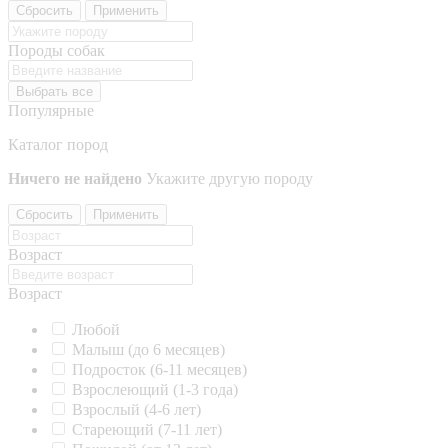
Сбросить
Применить
Породы собак
Выбрать все
Популярные
Каталог пород
Ничего не найдено
Укажите другую породу
Сбросить
Применить
Возраст
Возраст
Любой
Малыш (до 6 месяцев)
Подросток (6-11 месяцев)
Взрослеющий (1-3 года)
Взрослый (4-6 лет)
Стареющий (7-11 лет)