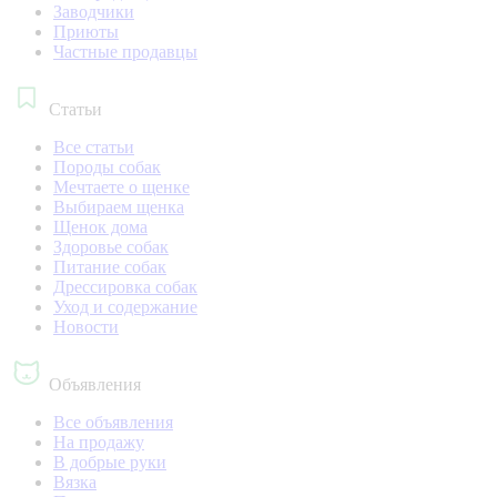
Заводчики
Приюты
Частные продавцы
Статьи
Все статьи
Породы собак
Мечтаете о щенке
Выбираем щенка
Щенок дома
Здоровье собак
Питание собак
Дрессировка собак
Уход и содержание
Новости
Объявления
Все объявления
На продажу
В добрые руки
Вязка