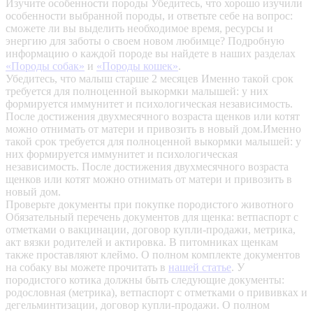
Изучите особенности породы
Убедитесь, что хорошо изучили
особенности выбранной породы, и ответьте себе на вопрос:
сможете ли вы выделить необходимое время, ресурсы и
энергию для заботы о своем новом любимце? Подробную
информацию о каждой породе вы найдете в наших разделах
«Породы собак»
и
«Породы кошек»
.
Убедитесь, что малыш старше 2 месяцев
Именно такой срок
требуется для полноценной выкормки малышей: у них
формируется иммунитет и психологическая независимость.
После достижения двухмесячного возраста щенков или котят
можно отнимать от матери и привозить в новый дом.Именно
такой срок требуется для полноценной выкормки малышей: у
них формируется иммунитет и психологическая
независимость. После достижения двухмесячного возраста
щенков или котят можно отнимать от матери и привозить в
новый дом.
Проверьте документы при покупке породистого животного
Обязательный перечень документов для щенка: ветпаспорт с
отметками о вакцинации, договор купли-продажи, метрика,
акт вязки родителей и актировка. В питомниках щенкам
также проставляют клеймо. О полном комплекте документов
на собаку вы можете прочитать в
нашей статье
.
У
породистого котика должны быть следующие документы:
родословная (метрика), ветпаспорт с отметками о прививках и
дегельминтизации, договор купли-продажи. О полном