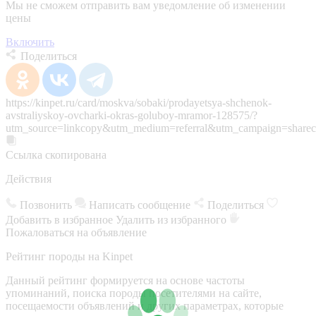
Мы не сможем отправить вам уведомление об изменении
цены
Включить
Поделиться
https://kinpet.ru/card/moskva/sobaki/prodayetsya-shchenok-
avstraliyskoy-ovcharki-okras-goluboy-mramor-128575/?
utm_source=linkcopy&utm_medium=referral&utm_campaign=sharec
Ссылка скопирована
Действия
Позвонить
Написать сообщение
Поделиться
Добавить в избранное
Удалить из избранного
Пожаловаться на объявление
Рейтинг породы на Kinpet
Данный рейтинг формируется на основе частоты
упоминаний, поиска породы посетителями на сайте,
посещаемости объявлений и других параметрах, которые