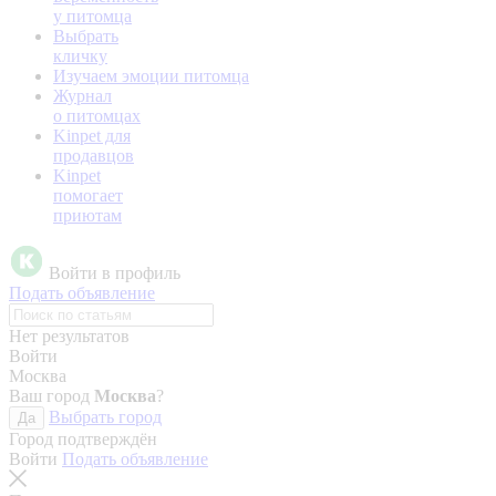
у питомца
Выбрать
кличку
Изучаем эмоции питомца
Журнал
о питомцах
Kinpet для
продавцов
Kinpet
помогает
приютам
Войти в профиль
Подать объявление
Нет результатов
Войти
Москва
Ваш город
Москва
?
Выбрать город
Да
Город подтверждён
Войти
Подать объявление