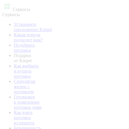
Сервисы
Сервисы
Установите
приложение Kinpet
Какая порода
подходит вам?
Подобрать
питомца
Подарки
от Kinpet
Как выбрать
и купить
питомца
Симулятор
жизни с
питомцем
Готовимся
к появлению
питомца дома
Как взять
питомца
из приюта
Беременность