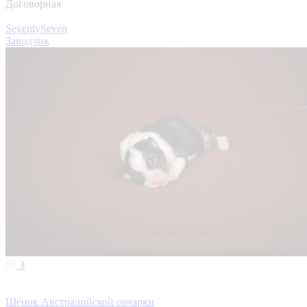
Договорная
SeventySeven
Заводчик
3
Щенок Австралийской овчарки