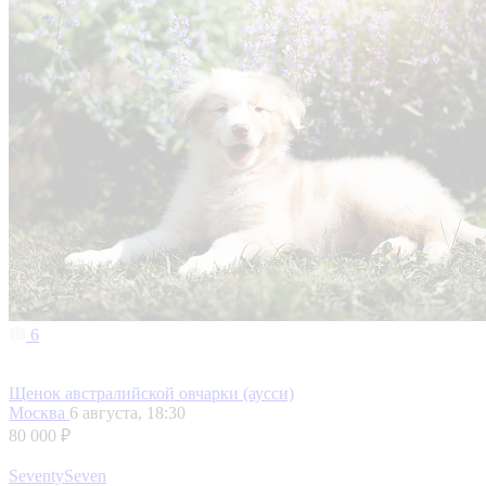
6
Щенок австралийской овчарки (аусси)
Москва
6 августа, 18:30
80 000 ₽
SeventySeven