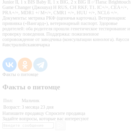
Junior II, 1 x BIS Baby II, 1 x BIG, 2 x BIG II ✅Папа: Brighttouch
Game Changer (Джошуа) H RUS, CH RKF, T1. IC+/+, CEA+/+,
PRA+/+, MDR1 +/ M+/+, CMR1 +/+, HUU +/+, NCL6 +/+.
Документы: метрика РКФ (щенячья карточка). Ветеринария:
прививка («Вангард»), ветеринарный паспорт. Здоровье
родителей: оба родителя прошли генетическое тестирование и
проверку поведения. Поддержка: пожизненное
сопровождение от заводчика (консультации кинолога). #аусси
#австралийскаяовчарка
Факты о питомце
Факты о питомце
Пол:
Мальчик
Возраст:
3 месяца 23 дня
Напишите продавцу
Спросите продавца
Задайте вопросы, которые вас интересуют