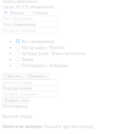
Поиск животных
среди 20 329 объявлений
Кошки
Собаки
Тип объявления
Все объявления
На продажу / Купить
Добрые руки / Взять бесплатно
Вязка
Потерялись / Найдены
Сбросить
Применить
Породы кошек
Выбрать все
Популярные
Каталог пород
Ничего не найдено
Укажите другую породу