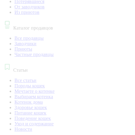
Потерявшиеся
От заводчиков
Из приютов
Каталог продавцов
Все продавцы
Заводчики
Приюты
Частные продавцы
Статьи
Все статьи
Породы кошек
Мечтаете о котенке
Выбираем котенка
Котенок дома
Здоровье кошек
Питание кошек
Поведение кошек
Уход и содержание
Новости