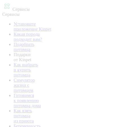
Сервисы
Сервисы
Установите
приложение Kinpet
Какая порода
подходит вам?
Подобрать
питомца
Подарки
от Kinpet
Как выбрать
и купить
питомца
Симулятор
жизни с
питомцем
Готовимся
к появлению
питомца дома
Как взять
питомца
из приюта
Беременность