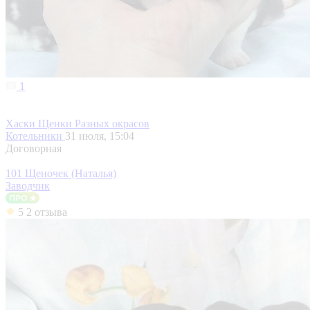
1
Хаски Щенки Разных окрасов
Котельники
31 июля, 15:04
Договорная
101 Щеночек (Наталья)
Заводчик
5
2 отзыва