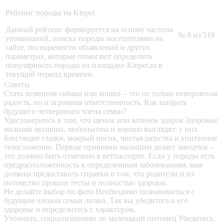
Рейтинг породы на Kinpet
Данный рейтинг формируется на основе частоты
№ 8 из 519
упоминаний, поиска породы посетителями на
сайте, посещаемости объявлений и других
параметрах, которые помогают определить
популярность породы на площадке Kinpet.ru в
текущий период времени.
Советы
Стать хозяином собаки или кошки – это не только невероятная
радость, но и огромная ответственность. Как выбрать
будущего четвероного члена семьи?
Удостоверьтесь в том, что щенок или котенок здоров
Здоровые
малыши активны, любопытны и хорошо выглядят: у них
блестящие глазки, мокрый носик, чистая шерстка и упитанное
телосложение. Первые прививки малышам делает заводчик –
это должно быть отмечено в ветпаспорте. Если у породы есть
предрасположенность к определенным заболеваниям, вам
должны предоставить справки о том, что родители и их
потомство прошли тесты и полностью здоровы.
Не делайте выбор по фото
Необходимо познакомиться с
будущим членом семьи лично. Так вы убедитесь в его
здоровье и определитесь с характером.
Уточните, социализирован ли маленький питомец
Убедитесь,