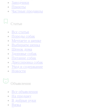
Заводчики
Приюты
Частные продавцы
Статьи
Все статьи
Породы собак
Мечтаете о щенке
Выбираем щенка
Щенок дома
Здоровье собак
Питание собак
Дрессировка собак
Уход и содержание
Новости
Объявления
Все объявления
На продажу
В добрые руки
Вязка