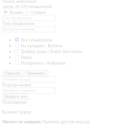
Поиск животных
среди 20 329 объявлений
Кошки
Собаки
Тип объявления
Все объявления
На продажу / Купить
Добрые руки / Взять бесплатно
Вязка
Потерялись / Найдены
Сбросить
Применить
Породы кошек
Выбрать все
Популярные
Каталог пород
Ничего не найдено
Укажите другую породу