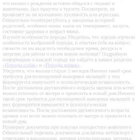
что малыш с рождения активно общался с людьми и
животными, был приучен к туалету. Посмотрите, не
проявляет ли он излишнюю пугливость или агрессию.
Обязательно поинтересуйтесь у заводчика историей
родителей, особенно мамы: каков их темперамент, заслуги,
состояние здоровья и возраст вязки.
Изучите особенности породы
Убедитесь, что хорошо изучили
особенности выбранной породы, и ответьте себе на вопрос:
сможете ли вы выделить необходимое время, ресурсы и
энергию для заботы о своем новом любимце? Подробную
информацию о каждой породе вы найдете в наших разделах
«Породы собак»
и
«Породы кошек»
.
Убедитесь, что малыш старше 2 месяцев
Именно такой срок
требуется для полноценной выкормки малышей: у них
формируется иммунитет и психологическая независимость.
После достижения двухмесячного возраста щенков или котят
можно отнимать от матери и привозить в новый дом.Именно
такой срок требуется для полноценной выкормки малышей: у
них формируется иммунитет и психологическая
независимость. После достижения двухмесячного возраста
щенков или котят можно отнимать от матери и привозить в
новый дом.
Проверьте документы при покупке породистого животного
Обязательный перечень документов для щенка: ветпаспорт с
отметками о вакцинации, договор купли-продажи, метрика,