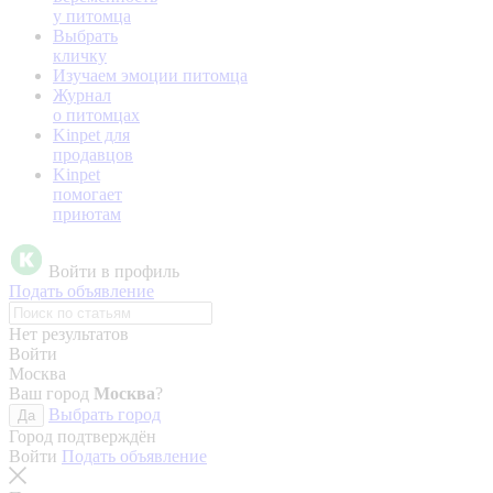
у питомца
Выбрать
кличку
Изучаем эмоции питомца
Журнал
о питомцах
Kinpet для
продавцов
Kinpet
помогает
приютам
Войти в профиль
Подать объявление
Нет результатов
Войти
Москва
Ваш город
Москва
?
Выбрать город
Да
Город подтверждён
Войти
Подать объявление