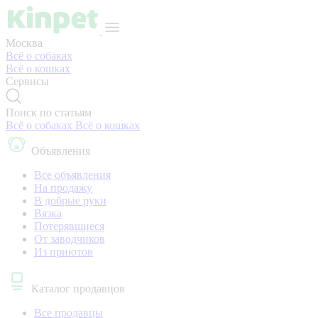
Москва
Всё о собаках
Всё о кошках
Сервисы
Поиск по статьям
Всё о собаках
Всё о кошках
Объявления
Все объявления
На продажу
В добрые руки
Вязка
Потерявшиеся
От заводчиков
Из приютов
Каталог продавцов
Все продавцы