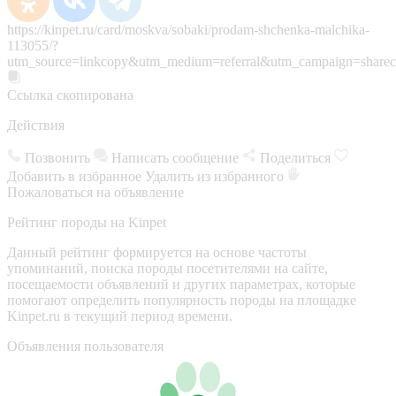
https://kinpet.ru/card/moskva/sobaki/prodam-shchenka-malchika-
113055/?
utm_source=linkcopy&utm_medium=referral&utm_campaign=sharec
Ссылка скопирована
Действия
Позвонить
Написать сообщение
Поделиться
Добавить в избранное
Удалить из избранного
Пожаловаться на объявление
Рейтинг породы на Kinpet
Данный рейтинг формируется на основе частоты
упоминаний, поиска породы посетителями на сайте,
посещаемости объявлений и других параметрах, которые
помогают определить популярность породы на площадке
Kinpet.ru в текущий период времени.
Объявления пользователя