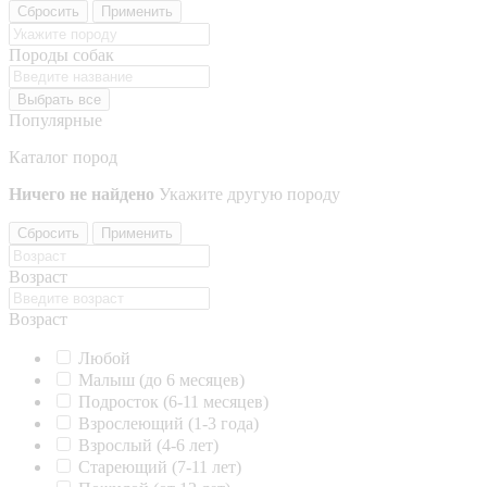
Сбросить
Применить
Породы собак
Выбрать все
Популярные
Каталог пород
Ничего не найдено
Укажите другую породу
Сбросить
Применить
Возраст
Возраст
Любой
Малыш (до 6 месяцев)
Подросток (6-11 месяцев)
Взрослеющий (1-3 года)
Взрослый (4-6 лет)
Стареющий (7-11 лет)