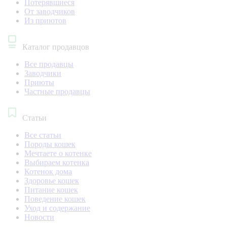
Потерявшиеся
От заводчиков
Из приютов
Каталог продавцов
Все продавцы
Заводчики
Приюты
Частные продавцы
Статьи
Все статьи
Породы кошек
Мечтаете о котенке
Выбираем котенка
Котенок дома
Здоровье кошек
Питание кошек
Поведение кошек
Уход и содержание
Новости