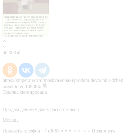
50 000 ₽
https://kinpet.ru/card/moskva/sobaki/prodam-devochku-dzhek-
rassel-terer-108384/
Ссылка скопирована
Продам девочку джек рассел терьер
Москва
Показать телефон
+7 (906) ⚬⚬⚬ ⚬⚬ ⚬⚬
Позвонить