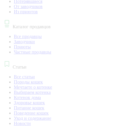
Потерявшиеся
От заводчиков
Из приютов
Каталог продавцов
Все продавцы
Заводчики
Приюты
Частные продавцы
Статьи
Все статьи
Породы кошек
Мечтаете о котенке
Выбираем котенка
Котенок дома
Здоровье кошек
Питание кошек
Поведение кошек
Уход и содержание
Новости