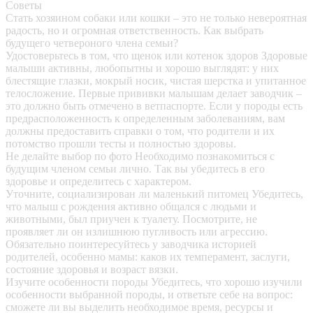
Советы
Стать хозяином собаки или кошки – это не только невероятная
радость, но и огромная ответственность. Как выбрать
будущего четвероного члена семьи?
Удостоверьтесь в том, что щенок или котенок здоров
Здоровые
малыши активны, любопытны и хорошо выглядят: у них
блестящие глазки, мокрый носик, чистая шерстка и упитанное
телосложение. Первые прививки малышам делает заводчик –
это должно быть отмечено в ветпаспорте. Если у породы есть
предрасположенность к определенным заболеваниям, вам
должны предоставить справки о том, что родители и их
потомство прошли тесты и полностью здоровы.
Не делайте выбор по фото
Необходимо познакомиться с
будущим членом семьи лично. Так вы убедитесь в его
здоровье и определитесь с характером.
Уточните, социализирован ли маленький питомец
Убедитесь,
что малыш с рождения активно общался с людьми и
животными, был приучен к туалету. Посмотрите, не
проявляет ли он излишнюю пугливость или агрессию.
Обязательно поинтересуйтесь у заводчика историей
родителей, особенно мамы: каков их темперамент, заслуги,
состояние здоровья и возраст вязки.
Изучите особенности породы
Убедитесь, что хорошо изучили
особенности выбранной породы, и ответьте себе на вопрос:
сможете ли вы выделить необходимое время, ресурсы и