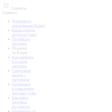
Сервисы
Сервисы
Установите
приложение Kinpet
Какая порода
подходит вам?
Подобрать
питомца
Подарки
от Kinpet
Как выбрать
и купить
питомца
Симулятор
жизни с
питомцем
Готовимся
к появлению
питомца дома
Как взять
питомца
из приюта
Беременность