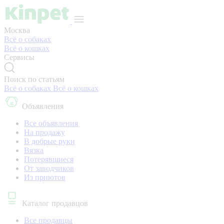
Москва
Всё о собаках
Всё о кошках
Сервисы
Поиск по статьям
Всё о собаках
Всё о кошках
Объявления
Все объявления
На продажу
В добрые руки
Вязка
Потерявшиеся
От заводчиков
Из приютов
Каталог продавцов
Все продавцы