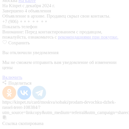
Москва
На карте
На Kinpet c декабря 2024 г.
Завершено 4 объявления
Объявление в архиве. Продавец скрыл свои контакты.
+7 (906) ⚬⚬⚬ ⚬⚬ ⚬⚬
Показать телефон
Внимание:
Перед контактированием с продавцом,
пожалуйста, ознакомьтесь с
рекомендациями при покупке.
Сохранить
Вы отключили уведомления
Мы не сможем отправить вам уведомление об изменении
цены
Включить
Поделиться
https://kinpet.ru/card/moskva/sobaki/prodam-devochku-dzhek-
rassel-terer-108384/?
utm_source=linkcopy&utm_medium=referral&utm_campaign=sharec
Ссылка скопирована