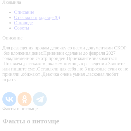
Людмила
Описание
Отзывы о продавце
(0)
О породе
Советы
Описание
Для разведения продам девочку со всеми документами СКОР
,без вложения денег.Прививки сделаны до февраля 2027
года,племенной смотр пройден.Приезжайте знакомиться
.Покажем ,расскажем ,окажем помощь в разведении.Звоните
или пишите смс .Оставляли для себя ,но 3 взрослые суки ее не
приняли ,обижают .Девочка очень умная ,ласковая,любит
играть
Факты о питомце
Факты о питомце