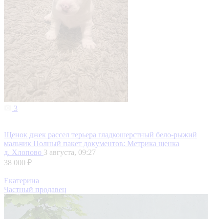
3
Щенок джек рассел терьера гладкошерстный бело-рыжий
мальчик Полный пакет документов: Метрика щенка
д. Хлопово
3 августа, 09:27
38 000 ₽
Екатерина
Частный продавец