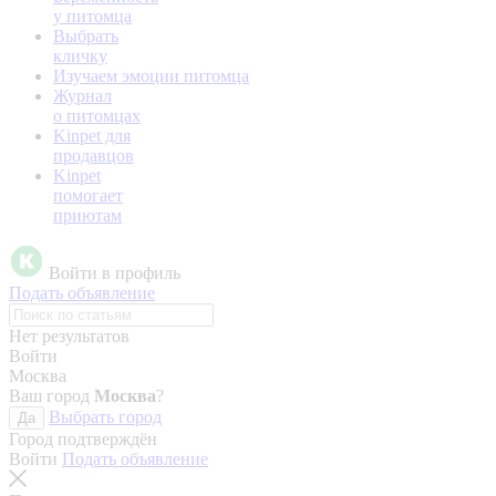
у питомца
Выбрать
кличку
Изучаем эмоции питомца
Журнал
о питомцах
Kinpet для
продавцов
Kinpet
помогает
приютам
Войти в профиль
Подать объявление
Нет результатов
Войти
Москва
Ваш город
Москва
?
Выбрать город
Да
Город подтверждён
Войти
Подать объявление