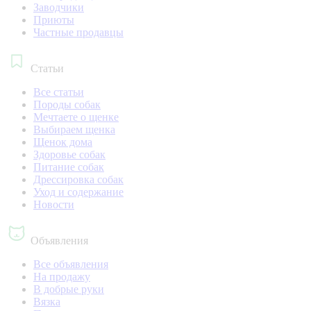
Заводчики
Приюты
Частные продавцы
Статьи
Все статьи
Породы собак
Мечтаете о щенке
Выбираем щенка
Щенок дома
Здоровье собак
Питание собак
Дрессировка собак
Уход и содержание
Новости
Объявления
Все объявления
На продажу
В добрые руки
Вязка