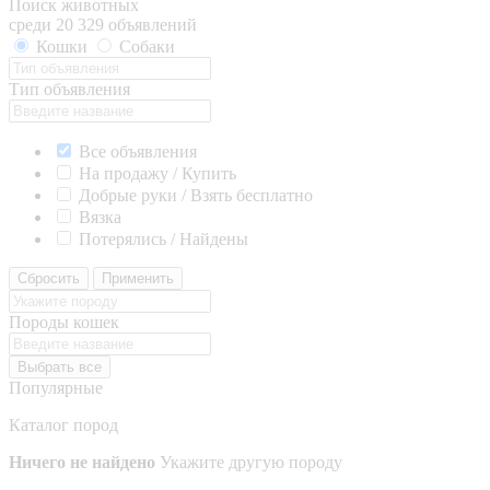
Поиск животных
среди 20 329 объявлений
Кошки
Собаки
Тип объявления
Все объявления
На продажу / Купить
Добрые руки / Взять бесплатно
Вязка
Потерялись / Найдены
Сбросить
Применить
Породы кошек
Выбрать все
Популярные
Каталог пород
Ничего не найдено
Укажите другую породу