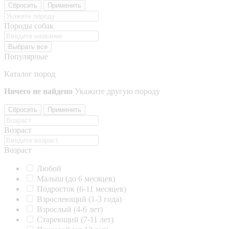
Сбросить
Применить
Породы собак
Выбрать все
Популярные
Каталог пород
Ничего не найдено
Укажите другую породу
Сбросить
Применить
Возраст
Возраст
Любой
Малыш (до 6 месяцев)
Подросток (6-11 месяцев)
Взрослеющий (1-3 года)
Взрослый (4-6 лет)
Стареющий (7-11 лет)