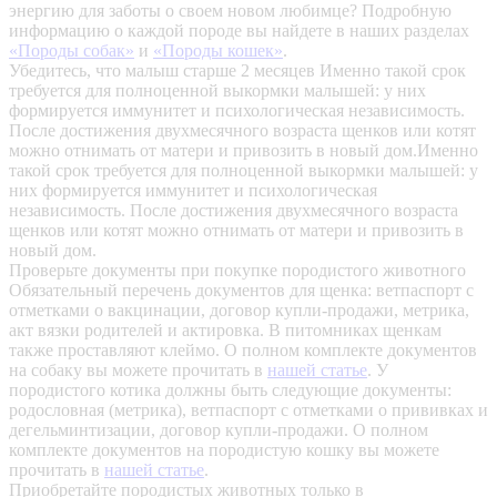
энергию для заботы о своем новом любимце? Подробную
информацию о каждой породе вы найдете в наших разделах
«Породы собак»
и
«Породы кошек»
.
Убедитесь, что малыш старше 2 месяцев
Именно такой срок
требуется для полноценной выкормки малышей: у них
формируется иммунитет и психологическая независимость.
После достижения двухмесячного возраста щенков или котят
можно отнимать от матери и привозить в новый дом.Именно
такой срок требуется для полноценной выкормки малышей: у
них формируется иммунитет и психологическая
независимость. После достижения двухмесячного возраста
щенков или котят можно отнимать от матери и привозить в
новый дом.
Проверьте документы при покупке породистого животного
Обязательный перечень документов для щенка: ветпаспорт с
отметками о вакцинации, договор купли-продажи, метрика,
акт вязки родителей и актировка. В питомниках щенкам
также проставляют клеймо. О полном комплекте документов
на собаку вы можете прочитать в
нашей статье
.
У
породистого котика должны быть следующие документы:
родословная (метрика), ветпаспорт с отметками о прививках и
дегельминтизации, договор купли-продажи. О полном
комплекте документов на породистую кошку вы можете
прочитать в
нашей статье
.
Приобретайте породистых животных только в