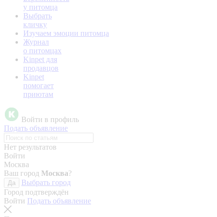
у питомца
Выбрать
кличку
Изучаем эмоции питомца
Журнал
о питомцах
Kinpet для
продавцов
Kinpet
помогает
приютам
Войти в профиль
Подать объявление
Нет результатов
Войти
Москва
Ваш город
Москва
?
Выбрать город
Да
Город подтверждён
Войти
Подать объявление