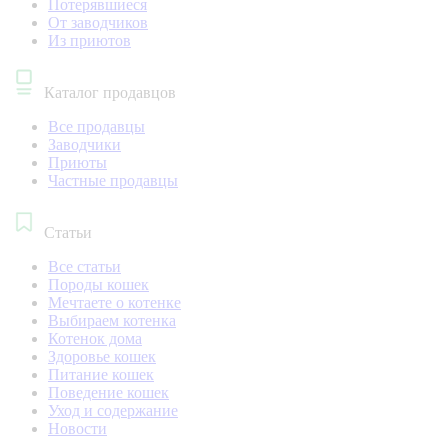
Потерявшиеся
От заводчиков
Из приютов
Каталог продавцов
Все продавцы
Заводчики
Приюты
Частные продавцы
Статьи
Все статьи
Породы кошек
Мечтаете о котенке
Выбираем котенка
Котенок дома
Здоровье кошек
Питание кошек
Поведение кошек
Уход и содержание
Новости