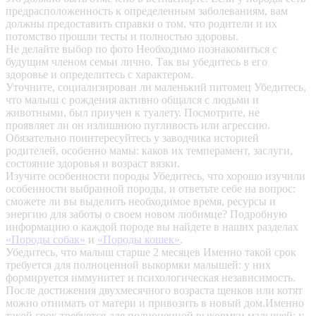
предрасположенность к определенным заболеваниям, вам
должны предоставить справки о том, что родители и их
потомство прошли тесты и полностью здоровы.
Не делайте выбор по фото
Необходимо познакомиться с
будущим членом семьи лично. Так вы убедитесь в его
здоровье и определитесь с характером.
Уточните, социализирован ли маленький питомец
Убедитесь,
что малыш с рождения активно общался с людьми и
животными, был приучен к туалету. Посмотрите, не
проявляет ли он излишнюю пугливость или агрессию.
Обязательно поинтересуйтесь у заводчика историей
родителей, особенно мамы: каков их темперамент, заслуги,
состояние здоровья и возраст вязки.
Изучите особенности породы
Убедитесь, что хорошо изучили
особенности выбранной породы, и ответьте себе на вопрос:
сможете ли вы выделить необходимое время, ресурсы и
энергию для заботы о своем новом любимце? Подробную
информацию о каждой породе вы найдете в наших разделах
«Породы собак»
и
«Породы кошек»
.
Убедитесь, что малыш старше 2 месяцев
Именно такой срок
требуется для полноценной выкормки малышей: у них
формируется иммунитет и психологическая независимость.
После достижения двухмесячного возраста щенков или котят
можно отнимать от матери и привозить в новый дом.Именно
такой срок требуется для полноценной выкормки малышей: у