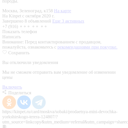
породы.
Москва, Зеленоград, к158
На карте
На Kinpet c октября 2020 г.
Завершено 8 объявлений
Еще 3 активных
+7 (916) ⚬⚬⚬ ⚬⚬ ⚬⚬
Показать телефон
Написать
Внимание:
Перед контактированием с продавцом,
пожалуйста, ознакомьтесь с
рекомендациями при покупке.
Сохранить
Вы отключили уведомления
Мы не сможем отправить вам уведомление об изменении
цены
Включить
Поделиться
https://kinpet.ru/card/moskva/sobaki/prodaetsya-mini-devochka-
yorkshirskogo-terera-124807/?
utm_source=linkcopy&utm_medium=referral&utm_campaign=sharec