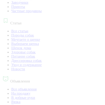
Заводчики
Приюты
Частные продавцы
Статьи
Все статьи
Породы собак
Мечтаете о щенке
Выбираем щенка
Щенок дома
Здоровье собак
Питание собак
Дрессировка собак
Уход и содержание
Новости
Объявления
Все объявления
На продажу
В добрые руки
Вязка