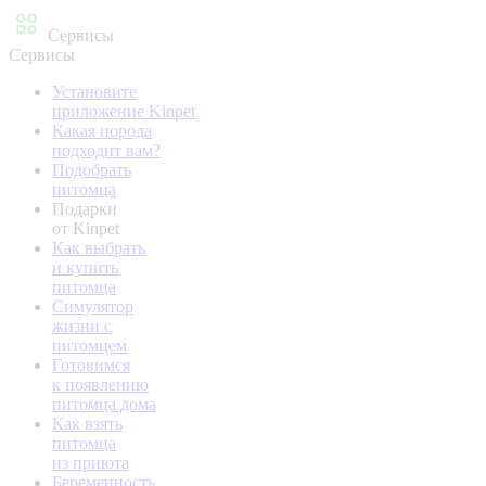
Сервисы
Сервисы
Установите
приложение Kinpet
Какая порода
подходит вам?
Подобрать
питомца
Подарки
от Kinpet
Как выбрать
и купить
питомца
Симулятор
жизни с
питомцем
Готовимся
к появлению
питомца дома
Как взять
питомца
из приюта
Беременность