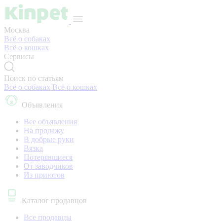
Москва
Всё о собаках
Всё о кошках
Сервисы
Поиск по статьям
Всё о собаках
Всё о кошках
Объявления
Все объявления
На продажу
В добрые руки
Вязка
Потерявшиеся
От заводчиков
Из приютов
Каталог продавцов
Все продавцы