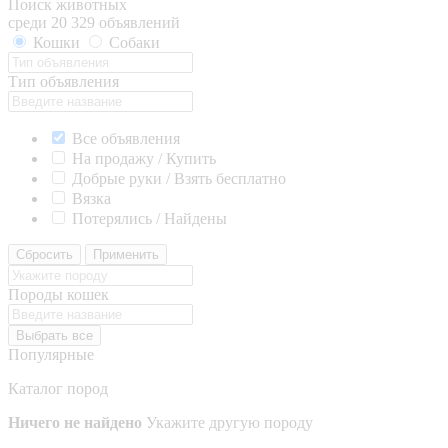
Поиск животных
среди 20 329 объявлений
Кошки
Собаки
Тип объявления
Все объявления
На продажу / Купить
Добрые руки / Взять бесплатно
Вязка
Потерялись / Найдены
Сбросить
Применить
Породы кошек
Выбрать все
Популярные
Каталог пород
Ничего не найдено
Укажите другую породу