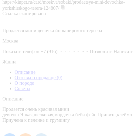
https://kinpet.ru/card/moskva/sobaki/prodaetsya-mini-devochka-
yorkshirskogo-terera-124807/
Ссылка скопирована
Продается мини девочка йоркширского терьера
Москва
Показать телефон
+7 (916) ⚬⚬⚬ ⚬⚬ ⚬⚬
Позвонить
Написать
Жанна
Описание
Отзывы о продавце
(0)
О породе
Советы
Описание
Продается очень красивая мини
девочка.Яркая,шелковая,мордочка беби фейс.Привита,клеймо.
Приучена к пеленке и грумингу