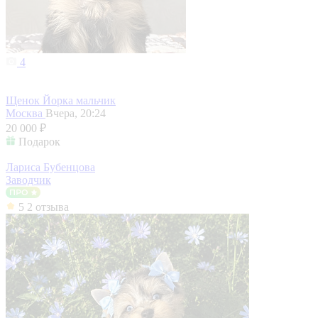
4
Щенок Йорка мальчик
Москва
Вчера, 20:24
20 000 ₽
Подарок
Лариса Бубенцова
Заводчик
5
2 отзыва