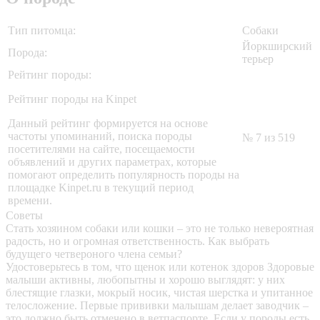
Тип питомца:
Собаки
Йоркширский
Порода:
терьер
Рейтинг породы:
Рейтинг породы на Kinpet
Данный рейтинг формируется на основе
частоты упоминаний, поиска породы
№ 7 из 519
посетителями на сайте, посещаемости
объявлений и других параметрах, которые
помогают определить популярность породы на
площадке Kinpet.ru в текущий период
времени.
Советы
Стать хозяином собаки или кошки – это не только невероятная
радость, но и огромная ответственность. Как выбрать
будущего четвероного члена семьи?
Удостоверьтесь в том, что щенок или котенок здоров
Здоровые
малыши активны, любопытны и хорошо выглядят: у них
блестящие глазки, мокрый носик, чистая шерстка и упитанное
телосложение. Первые прививки малышам делает заводчик –
это должно быть отмечено в ветпаспорте. Если у породы есть