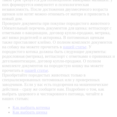
них формируется иммунитет и психологическая
независимость. После достижения двухмесячного возраста
щенков или котят можно отнимать от матери и привозить в
новый дом.
Проверьте документы при покупке породистого животного
Обязательный перечень документов для щенка: ветпаспорт с
отметками о вакцинации, договор купли-продажи, метрика,
акт вязки родителей и актировка. В питомниках щенкам
также проставляют клеймо. О полном комплекте документов
на собаку вы можете прочитать в
нашей статье
.
У
породистого котика должны быть следующие документы:
родословная (метрика), ветпаспорт с отметками о прививках и
дегельминтизации, договор купли-продажи. О полном
комплекте документов на породистую кошку вы можете
прочитать в
нашей статье
.
Приобретайте породистых животных только в
специализированных питомниках или у проверенных
заводчиков. Если у вас есть подозрения на мошеннические
действия – сразу же сообщите нам.
Подробнее о том, как
выбрать здорового и чистокровного питомца, читайте в
наших статьях:
Как выбрать котенка
Как выбрать щенка