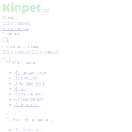
Москва
Всё о собаках
Всё о кошках
Сервисы
Поиск по статьям
Всё о собаках
Всё о кошках
Объявления
Все объявления
На продажу
В добрые руки
Вязка
Потерявшиеся
От заводчиков
Из приютов
Каталог продавцов
Все продавцы