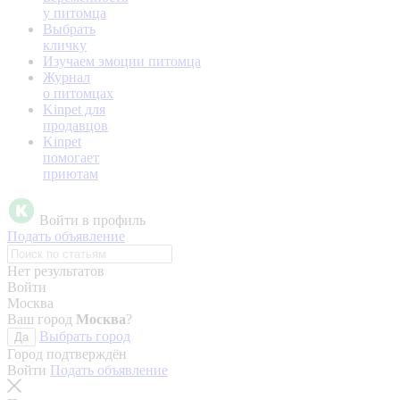
у питомца
Выбрать
кличку
Изучаем эмоции питомца
Журнал
о питомцах
Kinpet для
продавцов
Kinpet
помогает
приютам
Войти в профиль
Подать объявление
Нет результатов
Войти
Москва
Ваш город
Москва
?
Выбрать город
Да
Город подтверждён
Войти
Подать объявление