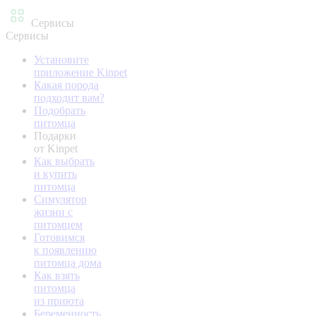
Сервисы
Сервисы
Установите
приложение Kinpet
Какая порода
подходит вам?
Подобрать
питомца
Подарки
от Kinpet
Как выбрать
и купить
питомца
Симулятор
жизни с
питомцем
Готовимся
к появлению
питомца дома
Как взять
питомца
из приюта
Беременность