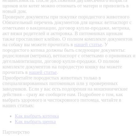
независимость. После достижения двухмесячного возраста
щенков или котят можно отнимать от матери и привозить в
новый дом.
Проверьте документы при покупке породистого животного
Обязательный перечень документов для щенка: ветпаспорт с
отметками о вакцинации, договор купли-продажи, метрика,
акт вязки родителей и актировка. В питомниках щенкам
также проставляют клеймо. О полном комплекте документов
на собаку вы можете прочитать в
нашей статье
.
У
породистого котика должны быть следующие документы:
родословная (метрика), ветпаспорт с отметками о прививках и
дегельминтизации, договор купли-продажи. О полном
комплекте документов на породистую кошку вы можете
прочитать в
нашей статье
.
Приобретайте породистых животных только в
специализированных питомниках или у проверенных
заводчиков. Если у вас есть подозрения на мошеннические
действия – сразу же сообщите нам.
Подробнее о том, как
выбрать здорового и чистокровного питомца, читайте в
наших статьях:
Как выбрать котенка
Как выбрать щенка
Партнерство