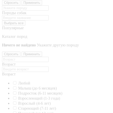
Сбросить
Применить
Породы собак
Выбрать все
Популярные
Каталог пород
Ничего не найдено
Укажите другую породу
Сбросить
Применить
Возраст
Возраст
Любой
Малыш (до 6 месяцев)
Подросток (6-11 месяцев)
Взрослеющий (1-3 года)
Взрослый (4-6 лет)
Стареющий (7-11 лет)