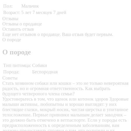
Пол:
Мальчик
Возраст:
5 лет 7 месяцев 7 дней
Отзывы
Отзывы о продавце
Оставить отзыв
Еще нет отзывов о продавце. Ваш отзыв будет первым.
О породе
О породе
Тип питомца:
Собаки
Порода:
Беспородная
Советы
Стать хозяином собаки или кошки – это не только невероятная
радость, но и огромная ответственность. Как выбрать
будущего четвероного члена семьи?
Удостоверьтесь в том, что щенок или котенок здоров
Здоровые
малыши активны, любопытны и хорошо выглядят: у них
блестящие глазки, мокрый носик, чистая шерстка и упитанное
телосложение. Первые прививки малышам делает заводчик –
это должно быть отмечено в ветпаспорте. Если у породы есть
предрасположенность к определенным заболеваниям, вам
должны предоставить справки о том, что родители и их