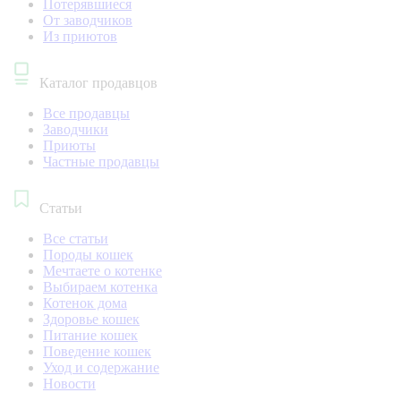
Потерявшиеся
От заводчиков
Из приютов
Каталог продавцов
Все продавцы
Заводчики
Приюты
Частные продавцы
Статьи
Все статьи
Породы кошек
Мечтаете о котенке
Выбираем котенка
Котенок дома
Здоровье кошек
Питание кошек
Поведение кошек
Уход и содержание
Новости