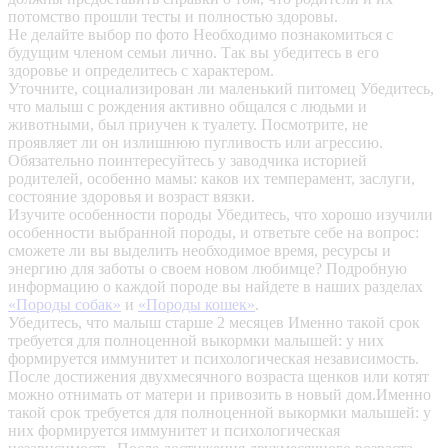
потомство прошли тесты и полностью здоровы.
Не делайте выбор по фото
Необходимо познакомиться с
будущим членом семьи лично. Так вы убедитесь в его
здоровье и определитесь с характером.
Уточните, социализирован ли маленький питомец
Убедитесь,
что малыш с рождения активно общался с людьми и
животными, был приучен к туалету. Посмотрите, не
проявляет ли он излишнюю пугливость или агрессию.
Обязательно поинтересуйтесь у заводчика историей
родителей, особенно мамы: каков их темперамент, заслуги,
состояние здоровья и возраст вязки.
Изучите особенности породы
Убедитесь, что хорошо изучили
особенности выбранной породы, и ответьте себе на вопрос:
сможете ли вы выделить необходимое время, ресурсы и
энергию для заботы о своем новом любимце? Подробную
информацию о каждой породе вы найдете в наших разделах
«Породы собак»
и
«Породы кошек»
.
Убедитесь, что малыш старше 2 месяцев
Именно такой срок
требуется для полноценной выкормки малышей: у них
формируется иммунитет и психологическая независимость.
После достижения двухмесячного возраста щенков или котят
можно отнимать от матери и привозить в новый дом.Именно
такой срок требуется для полноценной выкормки малышей: у
них формируется иммунитет и психологическая