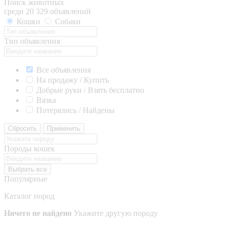
Поиск животных
среди 20 329 объявлений
Кошки
Собаки
Тип объявления
Все объявления
На продажу / Купить
Добрые руки / Взять бесплатно
Вязка
Потерялись / Найдены
Сбросить
Применить
Породы кошек
Выбрать все
Популярные
Каталог пород
Ничего не найдено
Укажите другую породу