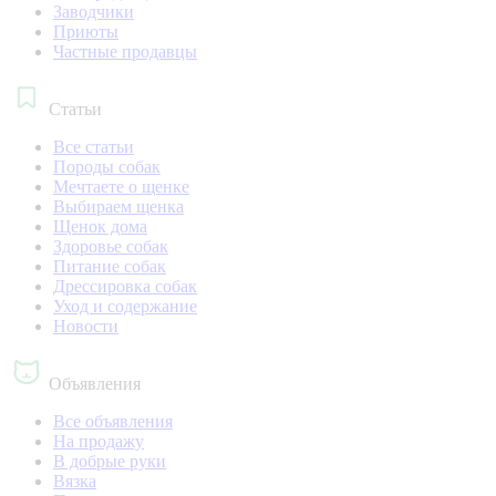
Заводчики
Приюты
Частные продавцы
Статьи
Все статьи
Породы собак
Мечтаете о щенке
Выбираем щенка
Щенок дома
Здоровье собак
Питание собак
Дрессировка собак
Уход и содержание
Новости
Объявления
Все объявления
На продажу
В добрые руки
Вязка