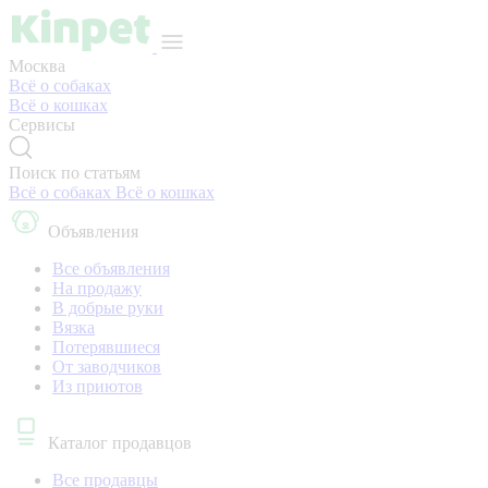
Москва
Всё о собаках
Всё о кошках
Сервисы
Поиск по статьям
Всё о собаках
Всё о кошках
Объявления
Все объявления
На продажу
В добрые руки
Вязка
Потерявшиеся
От заводчиков
Из приютов
Каталог продавцов
Все продавцы