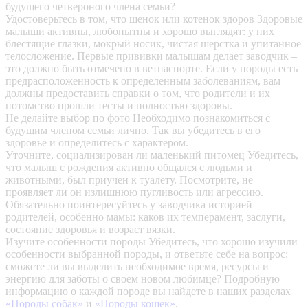
будущего четвероного члена семьи?
Удостоверьтесь в том, что щенок или котенок здоров
Здоровые
малыши активны, любопытны и хорошо выглядят: у них
блестящие глазки, мокрый носик, чистая шерстка и упитанное
телосложение. Первые прививки малышам делает заводчик –
это должно быть отмечено в ветпаспорте. Если у породы есть
предрасположенность к определенным заболеваниям, вам
должны предоставить справки о том, что родители и их
потомство прошли тесты и полностью здоровы.
Не делайте выбор по фото
Необходимо познакомиться с
будущим членом семьи лично. Так вы убедитесь в его
здоровье и определитесь с характером.
Уточните, социализирован ли маленький питомец
Убедитесь,
что малыш с рождения активно общался с людьми и
животными, был приучен к туалету. Посмотрите, не
проявляет ли он излишнюю пугливость или агрессию.
Обязательно поинтересуйтесь у заводчика историей
родителей, особенно мамы: каков их темперамент, заслуги,
состояние здоровья и возраст вязки.
Изучите особенности породы
Убедитесь, что хорошо изучили
особенности выбранной породы, и ответьте себе на вопрос:
сможете ли вы выделить необходимое время, ресурсы и
энергию для заботы о своем новом любимце? Подробную
информацию о каждой породе вы найдете в наших разделах
«Породы собак»
и
«Породы кошек»
.