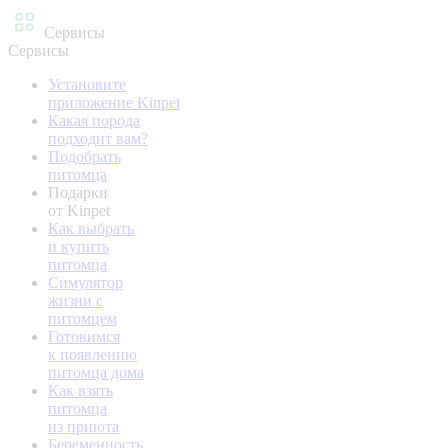
Сервисы
Сервисы
Установите
приложение Kinpet
Какая порода
подходит вам?
Подобрать
питомца
Подарки
от Kinpet
Как выбрать
и купить
питомца
Симулятор
жизни с
питомцем
Готовимся
к появлению
питомца дома
Как взять
питомца
из приюта
Беременность