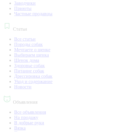
Заводчики
Приюты
Частные продавцы
Статьи
Все статьи
Породы собак
Мечтаете о щенке
Выбираем щенка
Щенок дома
Здоровье собак
Питание собак
Дрессировка собак
Уход и содержание
Новости
Объявления
Все объявления
На продажу
В добрые руки
Вязка