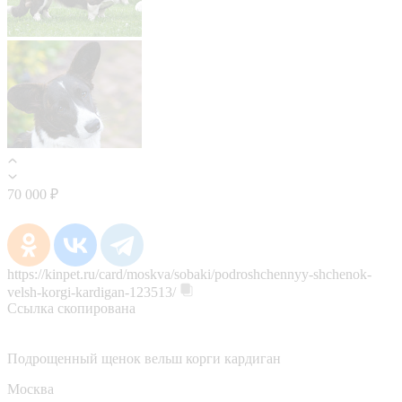
70 000 ₽
https://kinpet.ru/card/moskva/sobaki/podroshchennyy-shchenok-
velsh-korgi-kardigan-123513/
Ссылка скопирована
Подрощенный щенок вельш корги кардиган
Москва