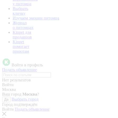
у питомца
Выбрать
кличку
Изучаем эмоции питомца
Журнал
о питомцах
Kinpet для
продавцов
Kinpet
помогает
приютам
Войти в профиль
Подать объявление
Нет результатов
Войти
Москва
Ваш город
Москва
?
Выбрать город
Да
Город подтверждён
Войти
Подать объявление