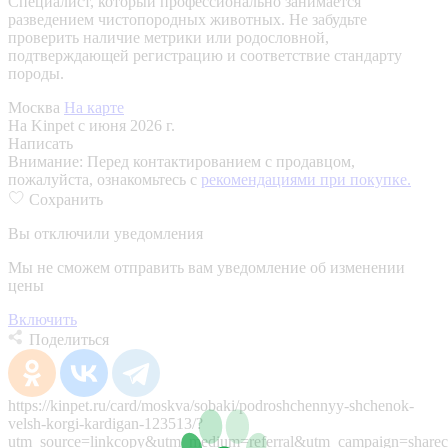
Специалист, который профессионально занимается
разведением чистопородных животных. Не забудьте
проверить наличие метрики или родословной,
подтверждающей регистрацию и соответствие стандарту
породы.
Москва
На карте
На Kinpet c июня 2026 г.
Написать
Внимание:
Перед контактированием с продавцом,
пожалуйста, ознакомьтесь с
рекомендациями при покупке.
Сохранить
Вы отключили уведомления
Мы не сможем отправить вам уведомление об изменении
цены
Включить
Поделиться
https://kinpet.ru/card/moskva/sobaki/podroshchennyy-shchenok-
velsh-korgi-kardigan-123513/?
utm_source=linkcopy&utm_medium=referral&utm_campaign=sharec