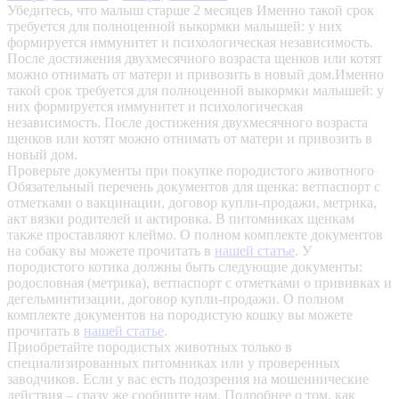
Убедитесь, что малыш старше 2 месяцев
Именно такой срок
требуется для полноценной выкормки малышей: у них
формируется иммунитет и психологическая независимость.
После достижения двухмесячного возраста щенков или котят
можно отнимать от матери и привозить в новый дом.Именно
такой срок требуется для полноценной выкормки малышей: у
них формируется иммунитет и психологическая
независимость. После достижения двухмесячного возраста
щенков или котят можно отнимать от матери и привозить в
новый дом.
Проверьте документы при покупке породистого животного
Обязательный перечень документов для щенка: ветпаспорт с
отметками о вакцинации, договор купли-продажи, метрика,
акт вязки родителей и актировка. В питомниках щенкам
также проставляют клеймо. О полном комплекте документов
на собаку вы можете прочитать в
нашей статье
.
У
породистого котика должны быть следующие документы:
родословная (метрика), ветпаспорт с отметками о прививках и
дегельминтизации, договор купли-продажи. О полном
комплекте документов на породистую кошку вы можете
прочитать в
нашей статье
.
Приобретайте породистых животных только в
специализированных питомниках или у проверенных
заводчиков. Если у вас есть подозрения на мошеннические
действия – сразу же сообщите нам.
Подробнее о том, как