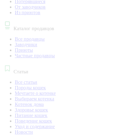
Потерявшиеся
От заводчиков
Из приютов
Каталог продавцов
Все продавцы
Заводчики
Приюты
Частные продавцы
Статьи
Все статьи
Породы кошек
Мечтаете о котенке
Выбираем котенка
Котенок дома
Здоровье кошек
Питание кошек
Поведение кошек
Уход и содержание
Новости