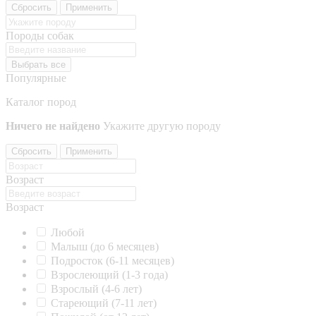
Сбросить
Применить
Породы собак
Выбрать все
Популярные
Каталог пород
Ничего не найдено
Укажите другую породу
Сбросить
Применить
Возраст
Возраст
Любой
Малыш (до 6 месяцев)
Подросток (6-11 месяцев)
Взрослеющий (1-3 года)
Взрослый (4-6 лет)
Стареющий (7-11 лет)