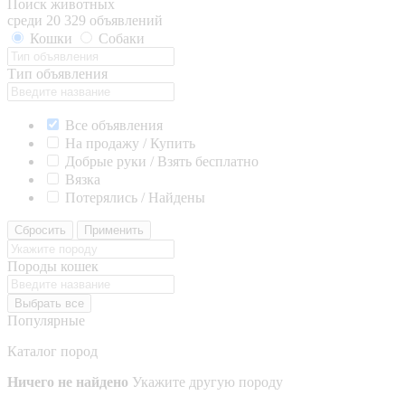
Поиск животных
среди 20 329 объявлений
Кошки
Собаки
Тип объявления
Все объявления
На продажу / Купить
Добрые руки / Взять бесплатно
Вязка
Потерялись / Найдены
Сбросить
Применить
Породы кошек
Выбрать все
Популярные
Каталог пород
Ничего не найдено
Укажите другую породу