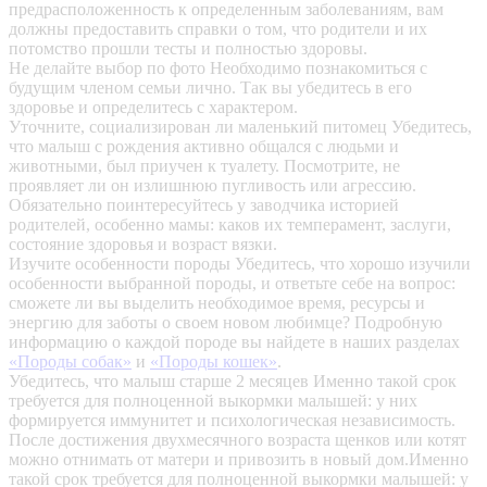
предрасположенность к определенным заболеваниям, вам
должны предоставить справки о том, что родители и их
потомство прошли тесты и полностью здоровы.
Не делайте выбор по фото
Необходимо познакомиться с
будущим членом семьи лично. Так вы убедитесь в его
здоровье и определитесь с характером.
Уточните, социализирован ли маленький питомец
Убедитесь,
что малыш с рождения активно общался с людьми и
животными, был приучен к туалету. Посмотрите, не
проявляет ли он излишнюю пугливость или агрессию.
Обязательно поинтересуйтесь у заводчика историей
родителей, особенно мамы: каков их темперамент, заслуги,
состояние здоровья и возраст вязки.
Изучите особенности породы
Убедитесь, что хорошо изучили
особенности выбранной породы, и ответьте себе на вопрос:
сможете ли вы выделить необходимое время, ресурсы и
энергию для заботы о своем новом любимце? Подробную
информацию о каждой породе вы найдете в наших разделах
«Породы собак»
и
«Породы кошек»
.
Убедитесь, что малыш старше 2 месяцев
Именно такой срок
требуется для полноценной выкормки малышей: у них
формируется иммунитет и психологическая независимость.
После достижения двухмесячного возраста щенков или котят
можно отнимать от матери и привозить в новый дом.Именно
такой срок требуется для полноценной выкормки малышей: у