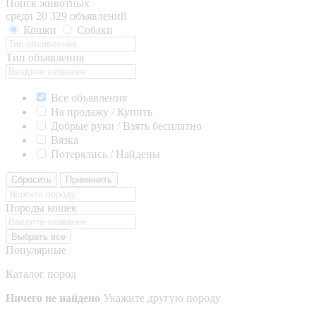
Поиск животных
среди 20 329 объявлений
Кошки
Собаки
Тип объявления
Все объявления
На продажу / Купить
Добрые руки / Взять бесплатно
Вязка
Потерялись / Найдены
Сбросить
Применить
Породы кошек
Выбрать все
Популярные
Каталог пород
Ничего не найдено
Укажите другую породу