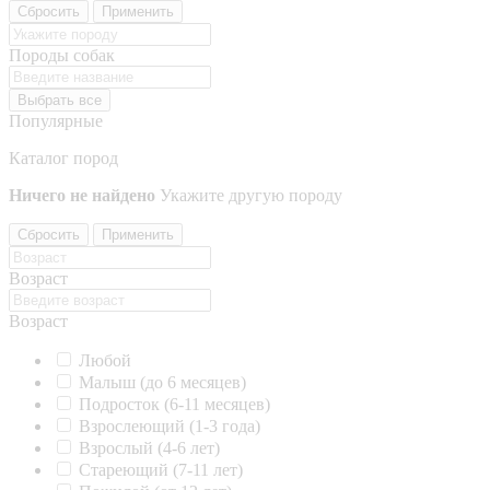
Сбросить
Применить
Породы собак
Выбрать все
Популярные
Каталог пород
Ничего не найдено
Укажите другую породу
Сбросить
Применить
Возраст
Возраст
Любой
Малыш (до 6 месяцев)
Подросток (6-11 месяцев)
Взрослеющий (1-3 года)
Взрослый (4-6 лет)
Стареющий (7-11 лет)