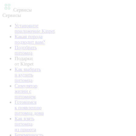
Сервисы
Сервисы
Установите
приложение Kinpet
Какая порода
подходит вам?
Подобрать
питомца
Подарки
от Kinpet
Как выбрать
и купить
питомца
Симулятор
жизни с
питомцем
Готовимся
к появлению
питомца дома
Как взять
питомца
из приюта
Беременность