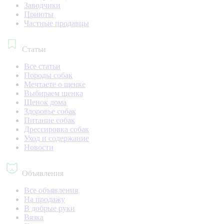
Заводчики
Приюты
Частные продавцы
Статьи
Все статьи
Породы собак
Мечтаете о щенке
Выбираем щенка
Щенок дома
Здоровье собак
Питание собак
Дрессировка собак
Уход и содержание
Новости
Объявления
Все объявления
На продажу
В добрые руки
Вязка