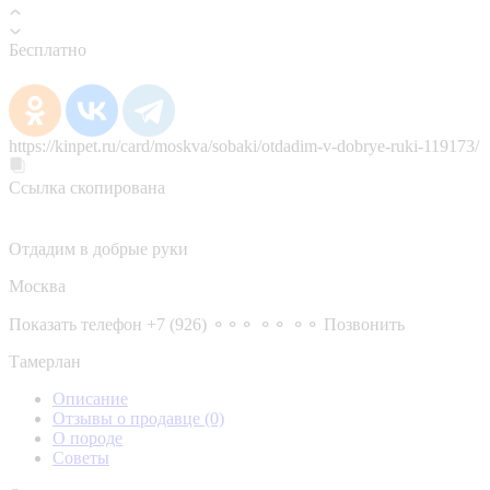
Бесплатно
https://kinpet.ru/card/moskva/sobaki/otdadim-v-dobrye-ruki-119173/
Ссылка скопирована
Отдадим в добрые руки
Москва
Показать телефон
+7 (926) ⚬⚬⚬ ⚬⚬ ⚬⚬
Позвонить
Тамерлан
Описание
Отзывы о продавце
(0)
О породе
Советы