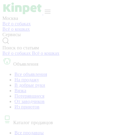
Москва
Всё о собаках
Всё о кошках
Сервисы
Поиск по статьям
Всё о собаках
Всё о кошках
Объявления
Все объявления
На продажу
В добрые руки
Вязка
Потерявшиеся
От заводчиков
Из приютов
Каталог продавцов
Все продавцы