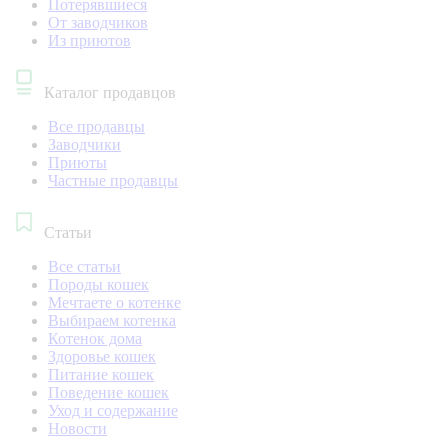
Потерявшиеся
От заводчиков
Из приютов
Каталог продавцов
Все продавцы
Заводчики
Приюты
Частные продавцы
Статьи
Все статьи
Породы кошек
Мечтаете о котенке
Выбираем котенка
Котенок дома
Здоровье кошек
Питание кошек
Поведение кошек
Уход и содержание
Новости