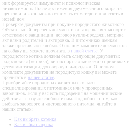
них формируется иммунитет и психологическая
независимость. После достижения двухмесячного возраста
щенков или котят можно отнимать от матери и привозить в
новый дом.
Проверьте документы при покупке породистого животного
Обязательный перечень документов для щенка: ветпаспорт с
отметками о вакцинации, договор купли-продажи, метрика,
акт вязки родителей и актировка. В питомниках щенкам
также проставляют клеймо. О полном комплекте документов
на собаку вы можете прочитать в
нашей статье
.
У
породистого котика должны быть следующие документы:
родословная (метрика), ветпаспорт с отметками о прививках и
дегельминтизации, договор купли-продажи. О полном
комплекте документов на породистую кошку вы можете
прочитать в
нашей статье
.
Приобретайте породистых животных только в
специализированных питомниках или у проверенных
заводчиков. Если у вас есть подозрения на мошеннические
действия – сразу же сообщите нам.
Подробнее о том, как
выбрать здорового и чистокровного питомца, читайте в
наших статьях:
Как выбрать котенка
Как выбрать щенка