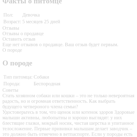
Факты о питомце
Пол:
Девочка
Возраст:
5 месяцев 25 дней
Отзывы
Отзывы о продавце
Оставить отзыв
Еще нет отзывов о продавце. Ваш отзыв будет первым.
О породе
О породе
Тип питомца:
Собаки
Порода:
Беспородная
Советы
Стать хозяином собаки или кошки – это не только невероятная
радость, но и огромная ответственность. Как выбрать
будущего четвероного члена семьи?
Удостоверьтесь в том, что щенок или котенок здоров
Здоровые
малыши активны, любопытны и хорошо выглядят: у них
блестящие глазки, мокрый носик, чистая шерстка и упитанное
телосложение. Первые прививки малышам делает заводчик –
это должно быть отмечено в ветпаспорте. Если у породы есть