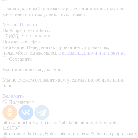
Человек, который занимается разведением животных или
хочет найти питомцу любящую семью.
Москва
На карте
На Kinpet c мая 2026 г.
+7 (926) ⚬⚬⚬ ⚬⚬ ⚬⚬
Показать телефон
Внимание:
Перед контактированием с продавцом,
пожалуйста, ознакомьтесь с
рекомендациями при покупке.
Сохранить
Вы отключили уведомления
Мы не сможем отправить вам уведомление об изменении
цены
Включить
Поделиться
https://kinpet.ru/card/moskva/sobaki/otdadim-v-dobrye-ruki-
119173/?
utm_source=linkcopy&utm_medium=referral&utm_campaign=sharec