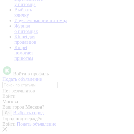
у питомца
Выбрать
кличку
Изучаем эмоции питомца
Журнал
о питомцах
Kinpet для
продавцов
Kinpet
помогает
приютам
Войти в профиль
Подать объявление
Нет результатов
Войти
Москва
Ваш город
Москва
?
Выбрать город
Да
Город подтверждён
Войти
Подать объявление