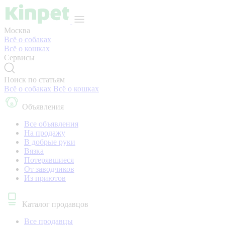
Москва
Всё о собаках
Всё о кошках
Сервисы
Поиск по статьям
Всё о собаках
Всё о кошках
Объявления
Все объявления
На продажу
В добрые руки
Вязка
Потерявшиеся
От заводчиков
Из приютов
Каталог продавцов
Все продавцы