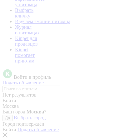
у питомца
Выбрать
кличку
Изучаем эмоции питомца
Журнал
о питомцах
Kinpet для
продавцов
Kinpet
помогает
приютам
Войти в профиль
Подать объявление
Нет результатов
Войти
Москва
Ваш город
Москва
?
Выбрать город
Да
Город подтверждён
Войти
Подать объявление