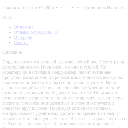
Показать телефон
+7 (905) ⚬⚬⚬ ⚬⚬ ⚬⚬
Позвонить
Написать
Вера
Описание
Отзывы о продавце
(0)
О породе
Советы
Описание
Норд невероятно красивый и дружелюбный пес. Несмотря на
свое холодное имя, Норд очень мягкий и теплый. По
характеру он настоящий энерджайзер, любит активные
прогулки, когда можно и пробежаться, и понюхать все кусты,
и конечно попросить, чтобы его почесали за ушком. Норд —
располагающий к себе пес, он способен к обучению и станет
отличным компаньоном. К другим животным Норд может
относиться настороженно, но он умеет дружить и, выплеснув
энергию, способен познакомиться и спокойно погулять в
обществе других собак. Норд ждет активного человека,
который сможет уделять ему достаточно времени и подарит
теплый дом и любящую семью. ✅ Возраст — взрослый (5 лет)
✅ Размер — по колено ✅ Кастрирован, вакцинирован ✅