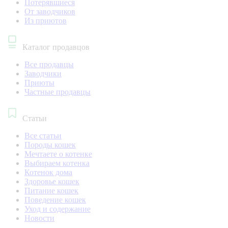
Потерявшиеся
От заводчиков
Из приютов
Каталог продавцов
Все продавцы
Заводчики
Приюты
Частные продавцы
Статьи
Все статьи
Породы кошек
Мечтаете о котенке
Выбираем котенка
Котенок дома
Здоровье кошек
Питание кошек
Поведение кошек
Уход и содержание
Новости