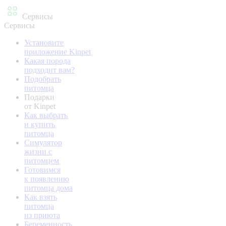
Сервисы
Сервисы
Установите
приложение Kinpet
Какая порода
подходит вам?
Подобрать
питомца
Подарки
от Kinpet
Как выбрать
и купить
питомца
Симулятор
жизни с
питомцем
Готовимся
к появлению
питомца дома
Как взять
питомца
из приюта
Беременность