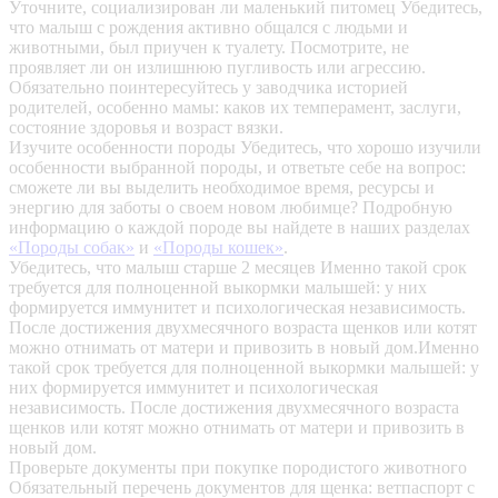
Уточните, социализирован ли маленький питомец
Убедитесь,
что малыш с рождения активно общался с людьми и
животными, был приучен к туалету. Посмотрите, не
проявляет ли он излишнюю пугливость или агрессию.
Обязательно поинтересуйтесь у заводчика историей
родителей, особенно мамы: каков их темперамент, заслуги,
состояние здоровья и возраст вязки.
Изучите особенности породы
Убедитесь, что хорошо изучили
особенности выбранной породы, и ответьте себе на вопрос:
сможете ли вы выделить необходимое время, ресурсы и
энергию для заботы о своем новом любимце? Подробную
информацию о каждой породе вы найдете в наших разделах
«Породы собак»
и
«Породы кошек»
.
Убедитесь, что малыш старше 2 месяцев
Именно такой срок
требуется для полноценной выкормки малышей: у них
формируется иммунитет и психологическая независимость.
После достижения двухмесячного возраста щенков или котят
можно отнимать от матери и привозить в новый дом.Именно
такой срок требуется для полноценной выкормки малышей: у
них формируется иммунитет и психологическая
независимость. После достижения двухмесячного возраста
щенков или котят можно отнимать от матери и привозить в
новый дом.
Проверьте документы при покупке породистого животного
Обязательный перечень документов для щенка: ветпаспорт с