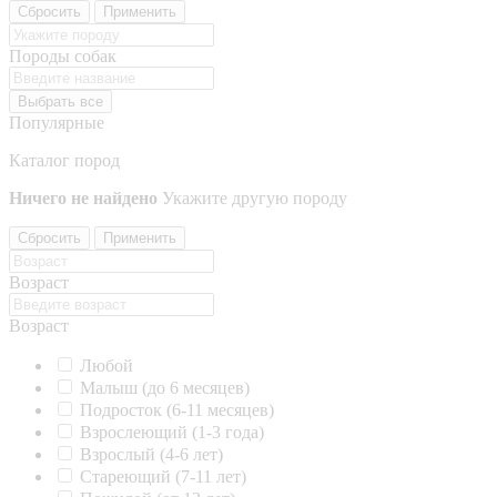
Сбросить
Применить
Породы собак
Выбрать все
Популярные
Каталог пород
Ничего не найдено
Укажите другую породу
Сбросить
Применить
Возраст
Возраст
Любой
Малыш (до 6 месяцев)
Подросток (6-11 месяцев)
Взрослеющий (1-3 года)
Взрослый (4-6 лет)
Стареющий (7-11 лет)