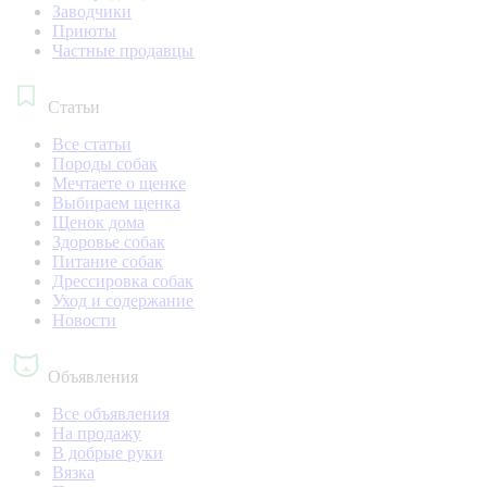
Заводчики
Приюты
Частные продавцы
Статьи
Все статьи
Породы собак
Мечтаете о щенке
Выбираем щенка
Щенок дома
Здоровье собак
Питание собак
Дрессировка собак
Уход и содержание
Новости
Объявления
Все объявления
На продажу
В добрые руки
Вязка