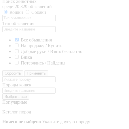
Поиск животных
среди 20 329 объявлений
Кошки
Собаки
Тип объявления
Все объявления
На продажу / Купить
Добрые руки / Взять бесплатно
Вязка
Потерялись / Найдены
Сбросить
Применить
Породы кошек
Выбрать все
Популярные
Каталог пород
Ничего не найдено
Укажите другую породу