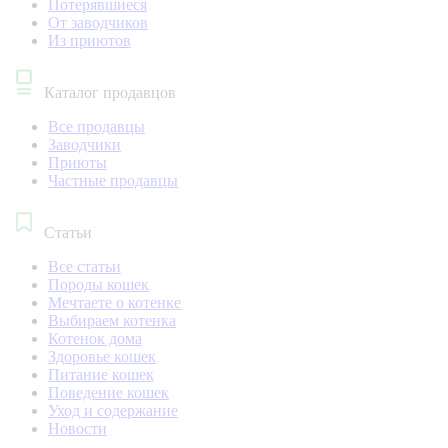
Потерявшиеся
От заводчиков
Из приютов
Каталог продавцов
Все продавцы
Заводчики
Приюты
Частные продавцы
Статьи
Все статьи
Породы кошек
Мечтаете о котенке
Выбираем котенка
Котенок дома
Здоровье кошек
Питание кошек
Поведение кошек
Уход и содержание
Новости