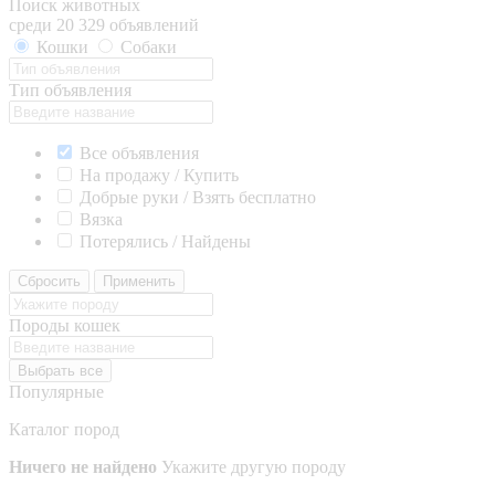
Поиск животных
среди 20 329 объявлений
Кошки
Собаки
Тип объявления
Все объявления
На продажу / Купить
Добрые руки / Взять бесплатно
Вязка
Потерялись / Найдены
Сбросить
Применить
Породы кошек
Выбрать все
Популярные
Каталог пород
Ничего не найдено
Укажите другую породу