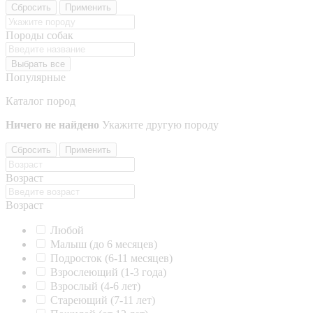
Сбросить
Применить
Породы собак
Выбрать все
Популярные
Каталог пород
Ничего не найдено
Укажите другую породу
Сбросить
Применить
Возраст
Возраст
Любой
Малыш (до 6 месяцев)
Подросток (6-11 месяцев)
Взрослеющий (1-3 года)
Взрослый (4-6 лет)
Стареющий (7-11 лет)