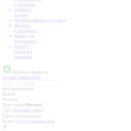
у питомца
Выбрать
кличку
Изучаем эмоции питомца
Журнал
о питомцах
Kinpet для
продавцов
Kinpet
помогает
приютам
Войти в профиль
Подать объявление
Нет результатов
Войти
Москва
Ваш город
Москва
?
Выбрать город
Да
Город подтверждён
Войти
Подать объявление