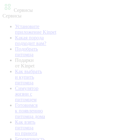
Сервисы
Сервисы
Установите
приложение Kinpet
Какая порода
подходит вам?
Подобрать
питомца
Подарки
от Kinpet
Как выбрать
и купить
питомца
Симулятор
жизни с
питомцем
Готовимся
к появлению
питомца дома
Как взять
питомца
из приюта
Беременность