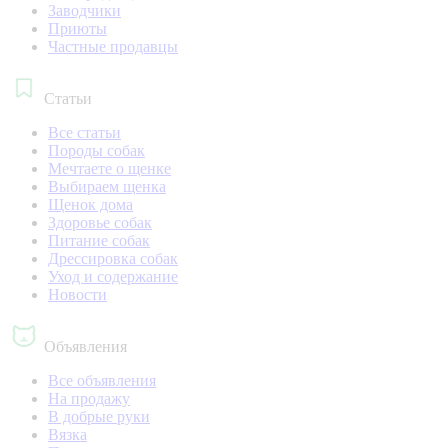
Заводчики
Приюты
Частные продавцы
Статьи
Все статьи
Породы собак
Мечтаете о щенке
Выбираем щенка
Щенок дома
Здоровье собак
Питание собак
Дрессировка собак
Уход и содержание
Новости
Объявления
Все объявления
На продажу
В добрые руки
Вязка