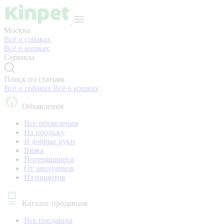
Москва
Всё о собаках
Всё о кошках
Сервисы
Поиск по статьям
Всё о собаках
Всё о кошках
Объявления
Все объявления
На продажу
В добрые руки
Вязка
Потерявшиеся
От заводчиков
Из приютов
Каталог продавцов
Все продавцы