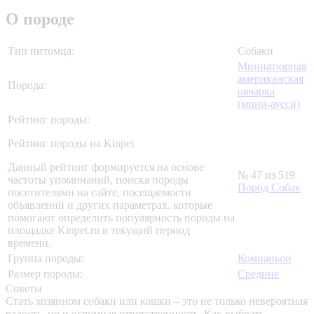
О породе
Тип питомца:
Собаки
Миниатюрная
американская
Порода:
овчарка
(мини-аусси)
Рейтинг породы:
Рейтинг породы на Kinpet
Данный рейтинг формируется на основе
№ 47 из 519
частоты упоминаний, поиска породы
Пород Собак
посетителями на сайте, посещаемости
объявлений и других параметрах, которые
помогают определить популярность породы на
площадке Kinpet.ru в текущий период
времени.
Группа породы:
Компаньон
Размер породы:
Средние
Советы
Стать хозяином собаки или кошки – это не только невероятная
радость, но и огромная ответственность. Как выбрать