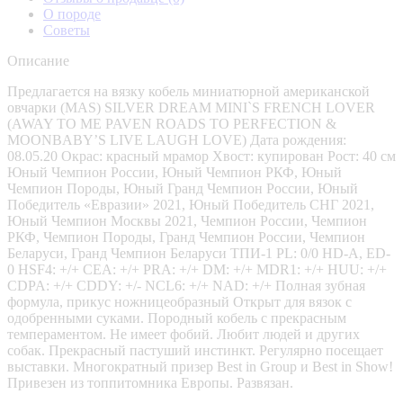
О породе
Советы
Описание
Предлагается на вязку кобель миниатюрной американской
овчарки (MAS) SILVER DREAM MINI`S FRENCH LOVER
(AWAY TO ME PAVEN ROADS TO PERFECTION &
MOONBABY’S LIVE LAUGH LOVE) Дата рождения:
08.05.20 Окрас: красный мрамор Хвост: купирован Рост: 40 см
Юный Чемпион России, Юный Чемпион РКФ, Юный
Чемпион Породы, Юный Гранд Чемпион России, Юный
Победитель «Евразии» 2021, Юный Победитель СНГ 2021,
Юный Чемпион Москвы 2021, Чемпион России, Чемпион
РКФ, Чемпион Породы, Гранд Чемпион России, Чемпион
Беларуси, Гранд Чемпион Беларуси ТПИ-1 PL: 0/0 HD-A, ED-
0 HSF4: +/+ CEA: +/+ PRA: +/+ DM: +/+ MDR1: +/+ HUU: +/+
CDPA: +/+ CDDY: +/- NCL6: +/+ NAD: +/+ Полная зубная
формула, прикус ножницеобразный Открыт для вязок с
одобренными суками. Породный кобель с прекрасным
темпераментом. Не имеет фобий. Любит людей и других
собак. Прекрасный пастуший инстинкт. Регулярно посещает
выставки. Многократный призер Best in Group и Best in Show!
Привезен из топпитомника Европы. Развязан.