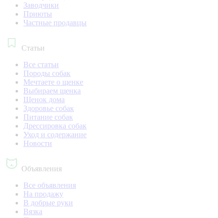
Заводчики
Приюты
Частные продавцы
Статьи
Все статьи
Породы собак
Мечтаете о щенке
Выбираем щенка
Щенок дома
Здоровье собак
Питание собак
Дрессировка собак
Уход и содержание
Новости
Объявления
Все объявления
На продажу
В добрые руки
Вязка