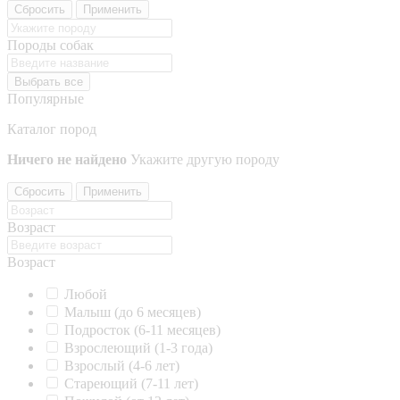
Сбросить
Применить
Породы собак
Выбрать все
Популярные
Каталог пород
Ничего не найдено
Укажите другую породу
Сбросить
Применить
Возраст
Возраст
Любой
Малыш (до 6 месяцев)
Подросток (6-11 месяцев)
Взрослеющий (1-3 года)
Взрослый (4-6 лет)
Стареющий (7-11 лет)