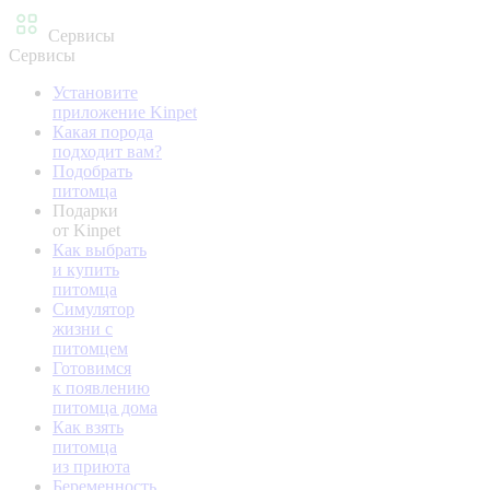
Сервисы
Сервисы
Установите
приложение Kinpet
Какая порода
подходит вам?
Подобрать
питомца
Подарки
от Kinpet
Как выбрать
и купить
питомца
Симулятор
жизни с
питомцем
Готовимся
к появлению
питомца дома
Как взять
питомца
из приюта
Беременность