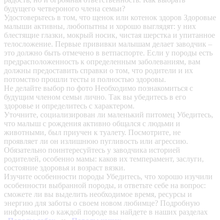
будущего четвероного члена семьи?
Удостоверьтесь в том, что щенок или котенок здоров
Здоровые
малыши активны, любопытны и хорошо выглядят: у них
блестящие глазки, мокрый носик, чистая шерстка и упитанное
телосложение. Первые прививки малышам делает заводчик –
это должно быть отмечено в ветпаспорте. Если у породы есть
предрасположенность к определенным заболеваниям, вам
должны предоставить справки о том, что родители и их
потомство прошли тесты и полностью здоровы.
Не делайте выбор по фото
Необходимо познакомиться с
будущим членом семьи лично. Так вы убедитесь в его
здоровье и определитесь с характером.
Уточните, социализирован ли маленький питомец
Убедитесь,
что малыш с рождения активно общался с людьми и
животными, был приучен к туалету. Посмотрите, не
проявляет ли он излишнюю пугливость или агрессию.
Обязательно поинтересуйтесь у заводчика историей
родителей, особенно мамы: каков их темперамент, заслуги,
состояние здоровья и возраст вязки.
Изучите особенности породы
Убедитесь, что хорошо изучили
особенности выбранной породы, и ответьте себе на вопрос:
сможете ли вы выделить необходимое время, ресурсы и
энергию для заботы о своем новом любимце? Подробную
информацию о каждой породе вы найдете в наших разделах