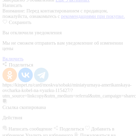
Написать
Внимание:
Перед контактированием с продавцом,
пожалуйста, ознакомьтесь с
рекомендациями при покупке.
Сохранить
Вы отключили уведомления
Мы не сможем отправить вам уведомление об изменении
цены
Включить
Поделиться
https://kinpet.ru/card/moskva/sobaki/miniatyurnaya-amerikanskaya-
ovcharka-kobel-na-vyazku-115427/?
utm_source=linkcopy&utm_medium=referral&utm_campaign=sharec
Ссылка скопирована
Действия
Написать сообщение
Поделиться
Добавить в
избранное
Удалить из избранного
Пожаловаться на