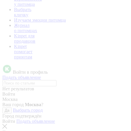
у питомца
Выбрать
кличку
Изучаем эмоции питомца
Журнал
о питомцах
Kinpet для
продавцов
Kinpet
помогает
приютам
Войти в профиль
Подать объявление
Нет результатов
Войти
Москва
Ваш город
Москва
?
Выбрать город
Да
Город подтверждён
Войти
Подать объявление