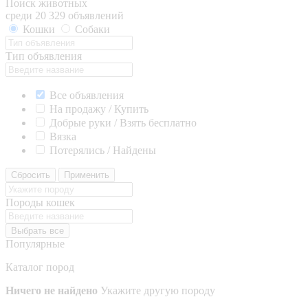
Поиск животных
среди 20 329 объявлений
Кошки
Собаки
Тип объявления
Все объявления
На продажу / Купить
Добрые руки / Взять бесплатно
Вязка
Потерялись / Найдены
Сбросить
Применить
Породы кошек
Выбрать все
Популярные
Каталог пород
Ничего не найдено
Укажите другую породу