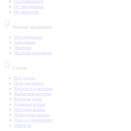
Потерявшиеся
От заводчиков
Из приютов
Каталог продавцов
Все продавцы
Заводчики
Приюты
Частные продавцы
Статьи
Все статьи
Породы кошек
Мечтаете о котенке
Выбираем котенка
Котенок дома
Здоровье кошек
Питание кошек
Поведение кошек
Уход и содержание
Новости