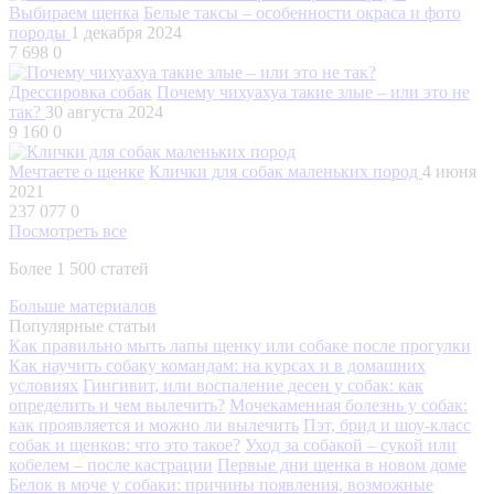
Выбираем щенка
Белые таксы – особенности окраса и фото
породы
1 декабря 2024
7 698
0
Дрессировка собак
Почему чихуахуа такие злые – или это не
так?
30 августа 2024
9 160
0
Мечтаете о щенке
Клички для собак маленьких пород
4 июня
2021
237 077
0
Посмотреть все
Более 1 500 статей
Больше материалов
Популярные статьи
Как правильно мыть лапы щенку или собаке после прогулки
Как научить собаку командам: на курсах и в домашних
условиях
Гингивит, или воспаление десен у собак: как
определить и чем вылечить?
Мочекаменная болезнь у собак:
как проявляется и можно ли вылечить
Пэт, брид и шоу-класс
собак и щенков: что это такое?
Уход за собакой – сукой или
кобелем – после кастрации
Первые дни щенка в новом доме
Белок в моче у собаки: причины появления, возможные