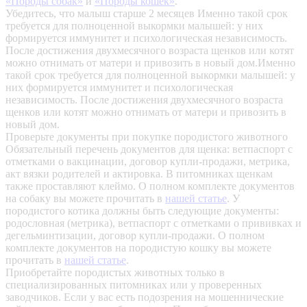
«Породы собак»
и
«Породы кошек»
.
Убедитесь, что малыш старше 2 месяцев
Именно такой срок
требуется для полноценной выкормки малышей: у них
формируется иммунитет и психологическая независимость.
После достижения двухмесячного возраста щенков или котят
можно отнимать от матери и привозить в новый дом.Именно
такой срок требуется для полноценной выкормки малышей: у
них формируется иммунитет и психологическая
независимость. После достижения двухмесячного возраста
щенков или котят можно отнимать от матери и привозить в
новый дом.
Проверьте документы при покупке породистого животного
Обязательный перечень документов для щенка: ветпаспорт с
отметками о вакцинации, договор купли-продажи, метрика,
акт вязки родителей и актировка. В питомниках щенкам
также проставляют клеймо. О полном комплекте документов
на собаку вы можете прочитать в
нашей статье
.
У
породистого котика должны быть следующие документы:
родословная (метрика), ветпаспорт с отметками о прививках и
дегельминтизации, договор купли-продажи. О полном
комплекте документов на породистую кошку вы можете
прочитать в
нашей статье
.
Приобретайте породистых животных только в
специализированных питомниках или у проверенных
заводчиков. Если у вас есть подозрения на мошеннические