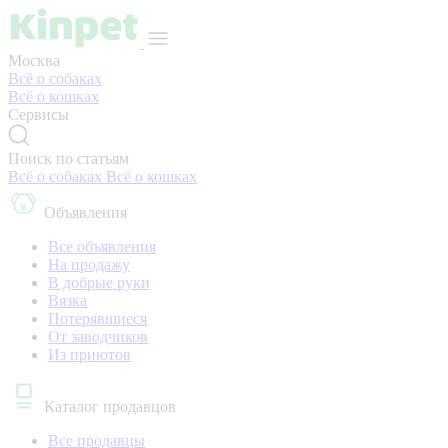
Москва
Всё о собаках
Всё о кошках
Сервисы
Поиск по статьям
Всё о собаках
Всё о кошках
Объявления
Все объявления
На продажу
В добрые руки
Вязка
Потерявшиеся
От заводчиков
Из приютов
Каталог продавцов
Все продавцы