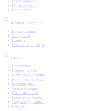
Потерявшиеся
От заводчиков
Из приютов
Каталог продавцов
Все продавцы
Заводчики
Приюты
Частные продавцы
Статьи
Все статьи
Породы кошек
Мечтаете о котенке
Выбираем котенка
Котенок дома
Здоровье кошек
Питание кошек
Поведение кошек
Уход и содержание
Новости