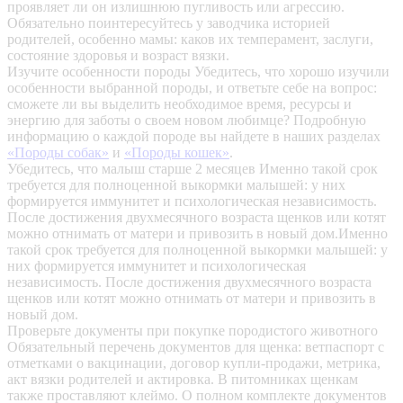
проявляет ли он излишнюю пугливость или агрессию.
Обязательно поинтересуйтесь у заводчика историей
родителей, особенно мамы: каков их темперамент, заслуги,
состояние здоровья и возраст вязки.
Изучите особенности породы
Убедитесь, что хорошо изучили
особенности выбранной породы, и ответьте себе на вопрос:
сможете ли вы выделить необходимое время, ресурсы и
энергию для заботы о своем новом любимце? Подробную
информацию о каждой породе вы найдете в наших разделах
«Породы собак»
и
«Породы кошек»
.
Убедитесь, что малыш старше 2 месяцев
Именно такой срок
требуется для полноценной выкормки малышей: у них
формируется иммунитет и психологическая независимость.
После достижения двухмесячного возраста щенков или котят
можно отнимать от матери и привозить в новый дом.Именно
такой срок требуется для полноценной выкормки малышей: у
них формируется иммунитет и психологическая
независимость. После достижения двухмесячного возраста
щенков или котят можно отнимать от матери и привозить в
новый дом.
Проверьте документы при покупке породистого животного
Обязательный перечень документов для щенка: ветпаспорт с
отметками о вакцинации, договор купли-продажи, метрика,
акт вязки родителей и актировка. В питомниках щенкам
также проставляют клеймо. О полном комплекте документов