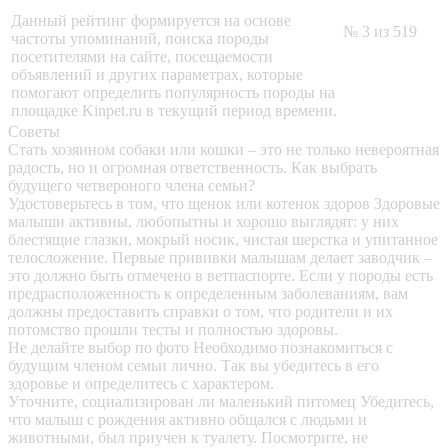
Данный рейтинг формируется на основе
№ 3 из 519
частоты упоминаний, поиска породы
посетителями на сайте, посещаемости
объявлений и других параметрах, которые
помогают определить популярность породы на
площадке Kinpet.ru в текущий период времени.
Советы
Стать хозяином собаки или кошки – это не только невероятная
радость, но и огромная ответственность. Как выбрать
будущего четвероного члена семьи?
Удостоверьтесь в том, что щенок или котенок здоров
Здоровые
малыши активны, любопытны и хорошо выглядят: у них
блестящие глазки, мокрый носик, чистая шерстка и упитанное
телосложение. Первые прививки малышам делает заводчик –
это должно быть отмечено в ветпаспорте. Если у породы есть
предрасположенность к определенным заболеваниям, вам
должны предоставить справки о том, что родители и их
потомство прошли тесты и полностью здоровы.
Не делайте выбор по фото
Необходимо познакомиться с
будущим членом семьи лично. Так вы убедитесь в его
здоровье и определитесь с характером.
Уточните, социализирован ли маленький питомец
Убедитесь,
что малыш с рождения активно общался с людьми и
животными, был приучен к туалету. Посмотрите, не