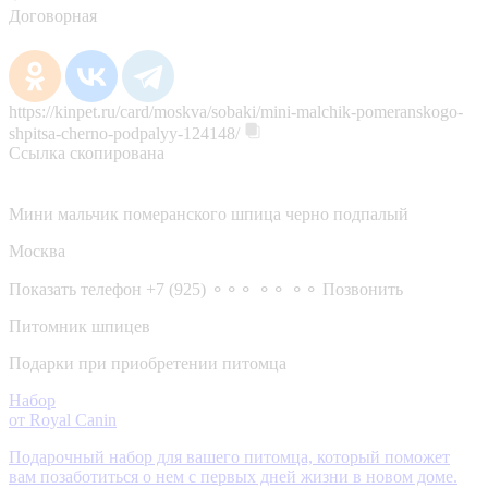
Договорная
https://kinpet.ru/card/moskva/sobaki/mini-malchik-pomeranskogo-
shpitsa-cherno-podpalyy-124148/
Ссылка скопирована
Мини мальчик померанского шпица черно подпалый
Москва
Показать телефон
+7 (925) ⚬⚬⚬ ⚬⚬ ⚬⚬
Позвонить
Питомник шпицев
Подарки при приобретении питомца
Набор
от Royal Canin
Подарочный набор для вашего питомца, который поможет
вам позаботиться о нем с первых дней жизни в новом доме.