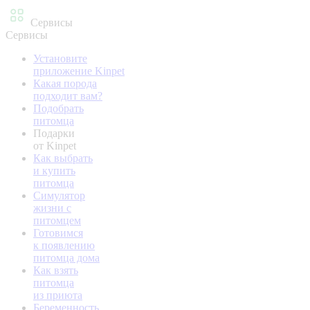
Сервисы
Сервисы
Установите
приложение Kinpet
Какая порода
подходит вам?
Подобрать
питомца
Подарки
от Kinpet
Как выбрать
и купить
питомца
Симулятор
жизни с
питомцем
Готовимся
к появлению
питомца дома
Как взять
питомца
из приюта
Беременность