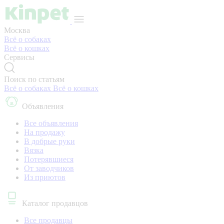
Москва
Всё о собаках
Всё о кошках
Сервисы
Поиск по статьям
Всё о собаках
Всё о кошках
Объявления
Все объявления
На продажу
В добрые руки
Вязка
Потерявшиеся
От заводчиков
Из приютов
Каталог продавцов
Все продавцы