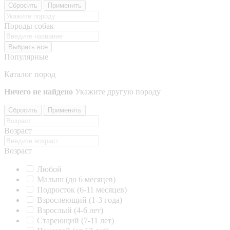
Сбросить
Применить
Породы собак
Выбрать все
Популярные
Каталог пород
Ничего не найдено
Укажите другую породу
Сбросить
Применить
Возраст
Возраст
Любой
Малыш (до 6 месяцев)
Подросток (6-11 месяцев)
Взрослеющий (1-3 года)
Взрослый (4-6 лет)
Стареющий (7-11 лет)