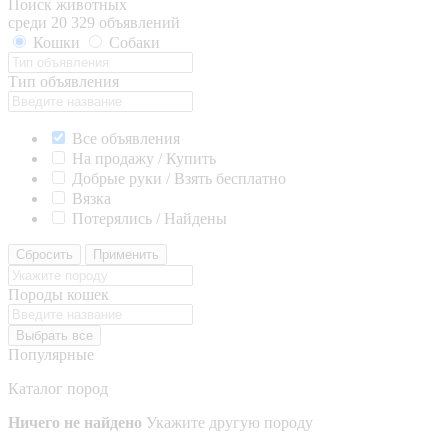
Поиск животных
среди 20 329 объявлений
Кошки
Собаки
Тип объявления
Все объявления
На продажу / Купить
Добрые руки / Взять бесплатно
Вязка
Потерялись / Найдены
Сбросить
Применить
Породы кошек
Выбрать все
Популярные
Каталог пород
Ничего не найдено
Укажите другую породу