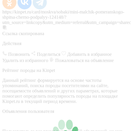
https://kinpet.ru/card/moskva/sobaki/mini-malchik-pomeranskogo-
shpitsa-cherno-podpalyy-124148/?
utm_source=linkcopy&utm_medium=referral&utm_campaign=sharec
Ссылка скопирована
Действия
Позвонить
Поделиться
Добавить в избранное
Удалить из избранного
Пожаловаться на объявление
Рейтинг породы на Kinpet
Данный рейтинг формируется на основе частоты
упоминаний, поиска породы посетителями на сайте,
посещаемости объявлений и других параметрах, которые
помогают определить популярность породы на площадке
Kinpet.ru в текущий период времени.
Объявления пользователя