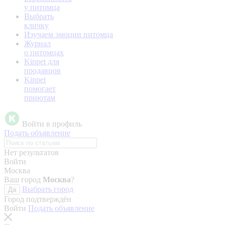
у питомца
Выбрать
кличку
Изучаем эмоции питомца
Журнал
о питомцах
Kinpet для
продавцов
Kinpet
помогает
приютам
Войти в профиль
Подать объявление
Нет результатов
Войти
Москва
Ваш город
Москва
?
Выбрать город
Да
Город подтверждён
Войти
Подать объявление