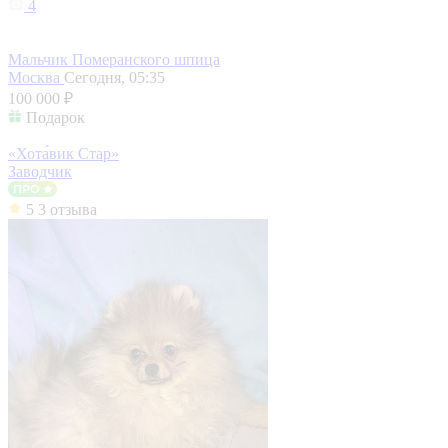
4
Мальчик Померанского шпица
Москва
Сегодня, 05:35
100 000 ₽
Подарок
«Хота́вик Стар»
Заводчик
5
3 отзыва