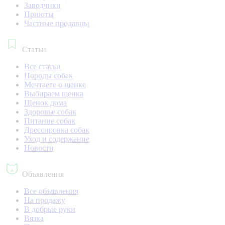
Заводчики
Приюты
Частные продавцы
Статьи
Все статьи
Породы собак
Мечтаете о щенке
Выбираем щенка
Щенок дома
Здоровье собак
Питание собак
Дрессировка собак
Уход и содержание
Новости
Объявления
Все объявления
На продажу
В добрые руки
Вязка