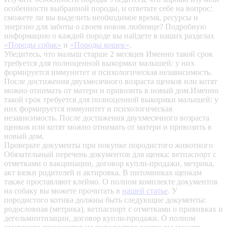
особенности выбранной породы, и ответьте себе на вопрос:
сможете ли вы выделить необходимое время, ресурсы и
энергию для заботы о своем новом любимце? Подробную
информацию о каждой породе вы найдете в наших разделах
«Породы собак»
и
«Породы кошек»
.
Убедитесь, что малыш старше 2 месяцев
Именно такой срок
требуется для полноценной выкормки малышей: у них
формируется иммунитет и психологическая независимость.
После достижения двухмесячного возраста щенков или котят
можно отнимать от матери и привозить в новый дом.Именно
такой срок требуется для полноценной выкормки малышей: у
них формируется иммунитет и психологическая
независимость. После достижения двухмесячного возраста
щенков или котят можно отнимать от матери и привозить в
новый дом.
Проверьте документы при покупке породистого животного
Обязательный перечень документов для щенка: ветпаспорт с
отметками о вакцинации, договор купли-продажи, метрика,
акт вязки родителей и актировка. В питомниках щенкам
также проставляют клеймо. О полном комплекте документов
на собаку вы можете прочитать в
нашей статье
.
У
породистого котика должны быть следующие документы:
родословная (метрика), ветпаспорт с отметками о прививках и
дегельминтизации, договор купли-продажи. О полном