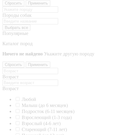
Сбросить
Применить
Породы собак
Выбрать все
Популярные
Каталог пород
Ничего не найдено
Укажите другую породу
Сбросить
Применить
Возраст
Возраст
Любой
Малыш (до 6 месяцев)
Подросток (6-11 месяцев)
Взрослеющий (1-3 года)
Взрослый (4-6 лет)
Стареющий (7-11 лет)