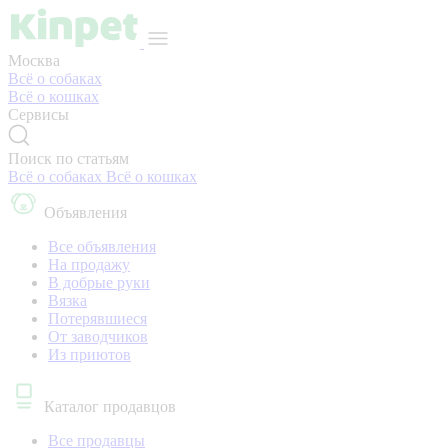
Москва
Всё о собаках
Всё о кошках
Сервисы
Поиск по статьям
Всё о собаках
Всё о кошках
Объявления
Все объявления
На продажу
В добрые руки
Вязка
Потерявшиеся
От заводчиков
Из приютов
Каталог продавцов
Все продавцы