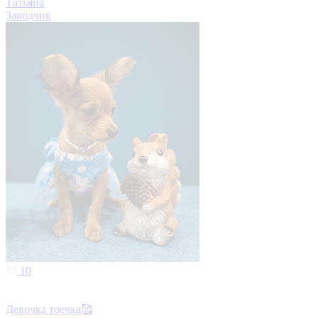
Татьяна
Заводчик
10
Девочка тоечка🥰