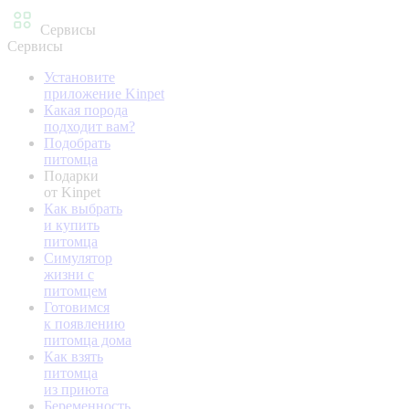
Сервисы
Сервисы
Установите
приложение Kinpet
Какая порода
подходит вам?
Подобрать
питомца
Подарки
от Kinpet
Как выбрать
и купить
питомца
Симулятор
жизни с
питомцем
Готовимся
к появлению
питомца дома
Как взять
питомца
из приюта
Беременность