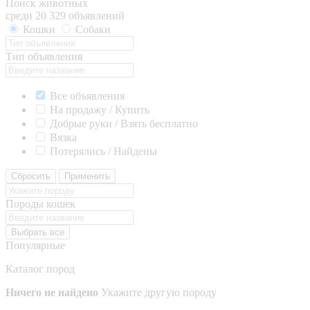
Поиск животных
среди 20 329 объявлений
Кошки
Собаки
Тип объявления
Все объявления
На продажу / Купить
Добрые руки / Взять бесплатно
Вязка
Потерялись / Найдены
Сбросить
Применить
Породы кошек
Выбрать все
Популярные
Каталог пород
Ничего не найдено
Укажите другую породу