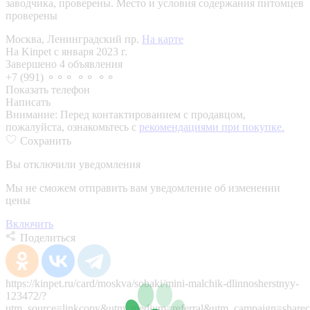
заводчика, проверены.
Место и условия содержания питомцев
проверены
Москва, Ленинградский пр.
На карте
На Kinpet c января 2023 г.
Завершено 4 объявления
+7 (991) ⚬⚬⚬ ⚬⚬ ⚬⚬
Показать телефон
Написать
Внимание:
Перед контактированием с продавцом,
пожалуйста, ознакомьтесь с
рекомендациями при покупке.
Сохранить
Вы отключили уведомления
Мы не сможем отправить вам уведомление об изменении
цены
Включить
Поделиться
https://kinpet.ru/card/moskva/sobaki/mini-malchik-dlinnosherstnyy-
123472/?
utm_source=linkcopy&utm_medium=referral&utm_campaign=sharec