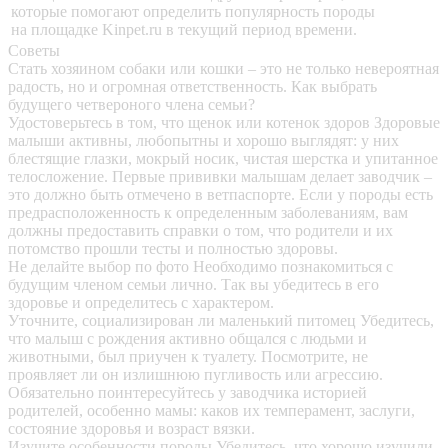
которые помогают определить популярность породы
на площадке Kinpet.ru в текущий период времени.
Советы
Стать хозяином собаки или кошки – это не только невероятная
радость, но и огромная ответственность. Как выбрать
будущего четвероного члена семьи?
Удостоверьтесь в том, что щенок или котенок здоров
Здоровые
малыши активны, любопытны и хорошо выглядят: у них
блестящие глазки, мокрый носик, чистая шерстка и упитанное
телосложение. Первые прививки малышам делает заводчик –
это должно быть отмечено в ветпаспорте. Если у породы есть
предрасположенность к определенным заболеваниям, вам
должны предоставить справки о том, что родители и их
потомство прошли тесты и полностью здоровы.
Не делайте выбор по фото
Необходимо познакомиться с
будущим членом семьи лично. Так вы убедитесь в его
здоровье и определитесь с характером.
Уточните, социализирован ли маленький питомец
Убедитесь,
что малыш с рождения активно общался с людьми и
животными, был приучен к туалету. Посмотрите, не
проявляет ли он излишнюю пугливость или агрессию.
Обязательно поинтересуйтесь у заводчика историей
родителей, особенно мамы: каков их темперамент, заслуги,
состояние здоровья и возраст вязки.
Изучите особенности породы
Убедитесь, что хорошо изучили