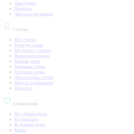
Заводчики
Приюты
Частные продавцы
Статьи
Все статьи
Породы собак
Мечтаете о щенке
Выбираем щенка
Щенок дома
Здоровье собак
Питание собак
Дрессировка собак
Уход и содержание
Новости
Объявления
Все объявления
На продажу
В добрые руки
Вязка