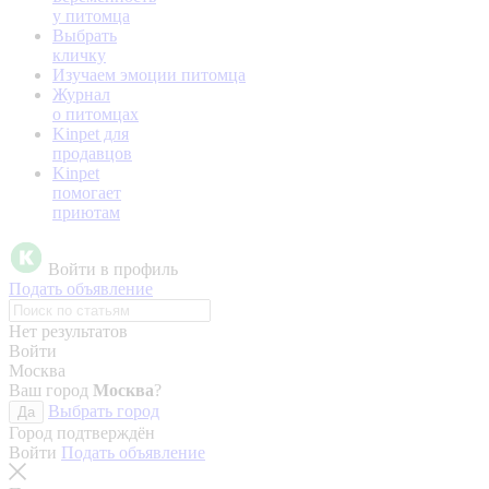
у питомца
Выбрать
кличку
Изучаем эмоции питомца
Журнал
о питомцах
Kinpet для
продавцов
Kinpet
помогает
приютам
Войти в профиль
Подать объявление
Нет результатов
Войти
Москва
Ваш город
Москва
?
Выбрать город
Да
Город подтверждён
Войти
Подать объявление