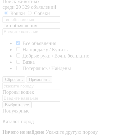
Поиск животных
среди 20 329 объявлений
Кошки
Собаки
Тип объявления
Все объявления
На продажу / Купить
Добрые руки / Взять бесплатно
Вязка
Потерялись / Найдены
Сбросить
Применить
Породы кошек
Выбрать все
Популярные
Каталог пород
Ничего не найдено
Укажите другую породу