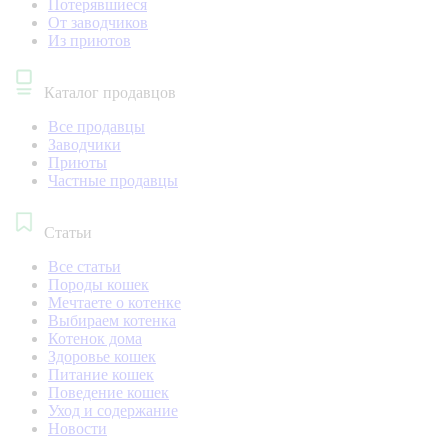
Потерявшиеся
От заводчиков
Из приютов
Каталог продавцов
Все продавцы
Заводчики
Приюты
Частные продавцы
Статьи
Все статьи
Породы кошек
Мечтаете о котенке
Выбираем котенка
Котенок дома
Здоровье кошек
Питание кошек
Поведение кошек
Уход и содержание
Новости