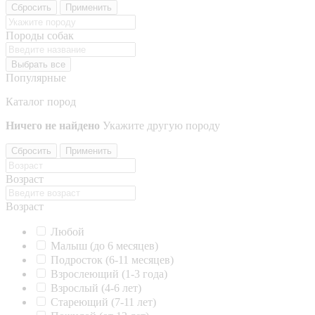
Сбросить
Применить
Породы собак
Выбрать все
Популярные
Каталог пород
Ничего не найдено
Укажите другую породу
Сбросить
Применить
Возраст
Возраст
Любой
Малыш (до 6 месяцев)
Подросток (6-11 месяцев)
Взрослеющий (1-3 года)
Взрослый (4-6 лет)
Стареющий (7-11 лет)