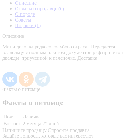
Описание
Отзывы о продавце
(6)
О породе
Советы
Подарки
(1)
Описание
Мини девочка редкого голубого окраса . Передается
владельцу с полным пакетом документов ркф привитой
дважды ,приученной к пеленочке. Доставка .
Факты о питомце
Факты о питомце
Пол:
Девочка
Возраст:
2 месяца 25 дней
Напишите продавцу
Спросите продавца
Задайте вопросы, которые вас интересуют