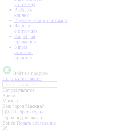
у питомца
Выбрать
кличку
Изучаем эмоции питомца
Журнал
о питомцах
Kinpet для
продавцов
Kinpet
помогает
приютам
Войти в профиль
Подать объявление
Нет результатов
Войти
Москва
Ваш город
Москва
?
Выбрать город
Да
Город подтверждён
Войти
Подать объявление