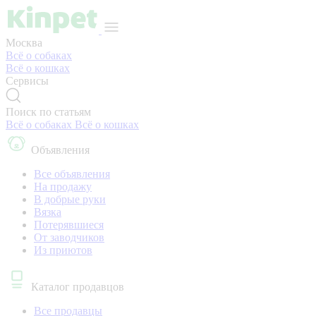
Москва
Всё о собаках
Всё о кошках
Сервисы
Поиск по статьям
Всё о собаках
Всё о кошках
Объявления
Все объявления
На продажу
В добрые руки
Вязка
Потерявшиеся
От заводчиков
Из приютов
Каталог продавцов
Все продавцы