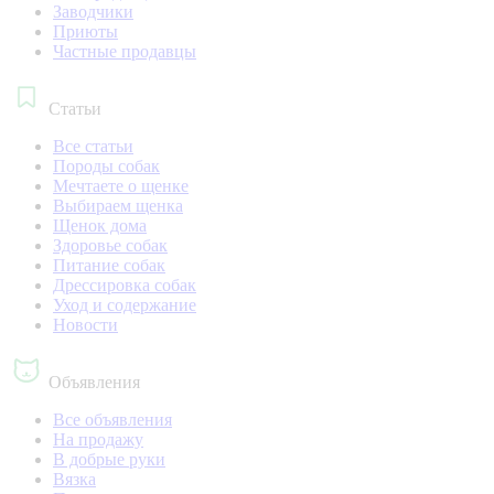
Заводчики
Приюты
Частные продавцы
Статьи
Все статьи
Породы собак
Мечтаете о щенке
Выбираем щенка
Щенок дома
Здоровье собак
Питание собак
Дрессировка собак
Уход и содержание
Новости
Объявления
Все объявления
На продажу
В добрые руки
Вязка