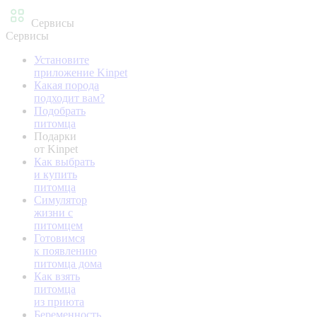
Сервисы
Сервисы
Установите
приложение Kinpet
Какая порода
подходит вам?
Подобрать
питомца
Подарки
от Kinpet
Как выбрать
и купить
питомца
Симулятор
жизни с
питомцем
Готовимся
к появлению
питомца дома
Как взять
питомца
из приюта
Беременность