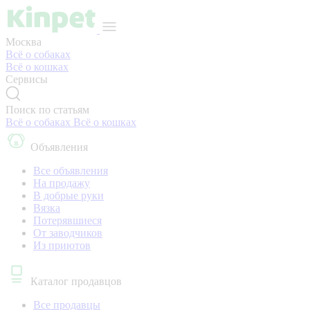
Москва
Всё о собаках
Всё о кошках
Сервисы
Поиск по статьям
Всё о собаках
Всё о кошках
Объявления
Все объявления
На продажу
В добрые руки
Вязка
Потерявшиеся
От заводчиков
Из приютов
Каталог продавцов
Все продавцы