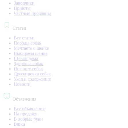
Заводчики
Приюты
Частные продавцы
Статьи
Все статьи
Породы собак
Мечтаете о щенке
Выбираем щенка
Щенок дома
Здоровье собак
Питание собак
Дрессировка собак
Уход и содержание
Новости
Объявления
Все объявления
На продажу
В добрые руки
Вязка