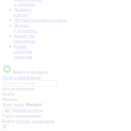
у питомца
Выбрать
кличку
Изучаем эмоции питомца
Журнал
о питомцах
Kinpet для
продавцов
Kinpet
помогает
приютам
Войти в профиль
Подать объявление
Нет результатов
Войти
Москва
Ваш город
Москва
?
Выбрать город
Да
Город подтверждён
Войти
Подать объявление