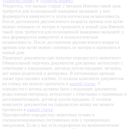
«Породы собак»
и
«Породы кошек»
.
Убедитесь, что малыш старше 2 месяцев
Именно такой срок
требуется для полноценной выкормки малышей: у них
формируется иммунитет и психологическая независимость.
После достижения двухмесячного возраста щенков или котят
можно отнимать от матери и привозить в новый дом.Именно
такой срок требуется для полноценной выкормки малышей: у
них формируется иммунитет и психологическая
независимость. После достижения двухмесячного возраста
щенков или котят можно отнимать от матери и привозить в
новый дом.
Проверьте документы при покупке породистого животного
Обязательный перечень документов для щенка: ветпаспорт с
отметками о вакцинации, договор купли-продажи, метрика,
акт вязки родителей и актировка. В питомниках щенкам
также проставляют клеймо. О полном комплекте документов
на собаку вы можете прочитать в
нашей статье
.
У
породистого котика должны быть следующие документы:
родословная (метрика), ветпаспорт с отметками о прививках и
дегельминтизации, договор купли-продажи. О полном
комплекте документов на породистую кошку вы можете
прочитать в
нашей статье
.
Приобретайте породистых животных только в
специализированных питомниках или у проверенных
заводчиков. Если у вас есть подозрения на мошеннические