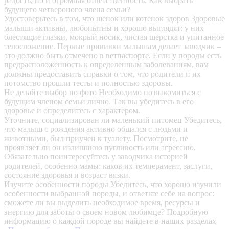
радость, но и огромная ответственность. Как выбрать
будущего четвероного члена семьи?
Удостоверьтесь в том, что щенок или котенок здоров
Здоровые
малыши активны, любопытны и хорошо выглядят: у них
блестящие глазки, мокрый носик, чистая шерстка и упитанное
телосложение. Первые прививки малышам делает заводчик –
это должно быть отмечено в ветпаспорте. Если у породы есть
предрасположенность к определенным заболеваниям, вам
должны предоставить справки о том, что родители и их
потомство прошли тесты и полностью здоровы.
Не делайте выбор по фото
Необходимо познакомиться с
будущим членом семьи лично. Так вы убедитесь в его
здоровье и определитесь с характером.
Уточните, социализирован ли маленький питомец
Убедитесь,
что малыш с рождения активно общался с людьми и
животными, был приучен к туалету. Посмотрите, не
проявляет ли он излишнюю пугливость или агрессию.
Обязательно поинтересуйтесь у заводчика историей
родителей, особенно мамы: каков их темперамент, заслуги,
состояние здоровья и возраст вязки.
Изучите особенности породы
Убедитесь, что хорошо изучили
особенности выбранной породы, и ответьте себе на вопрос:
сможете ли вы выделить необходимое время, ресурсы и
энергию для заботы о своем новом любимце? Подробную
информацию о каждой породе вы найдете в наших разделах