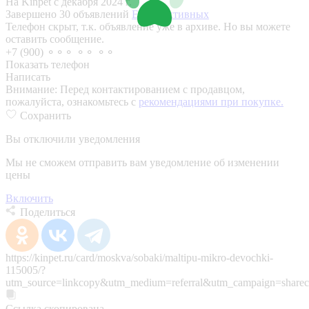
На Kinpet c декабря 2024 г.
Завершено 30 объявлений
Еще 5 активных
Телефон скрыт, т.к. объявление уже в архиве. Но вы можете
оставить сообщение.
+7 (900) ⚬⚬⚬ ⚬⚬ ⚬⚬
Показать телефон
Написать
Внимание:
Перед контактированием с продавцом,
пожалуйста, ознакомьтесь с
рекомендациями при покупке.
Сохранить
Вы отключили уведомления
Мы не сможем отправить вам уведомление об изменении
цены
Включить
Поделиться
https://kinpet.ru/card/moskva/sobaki/maltipu-mikro-devochki-
115005/?
utm_source=linkcopy&utm_medium=referral&utm_campaign=sharec
Ссылка скопирована