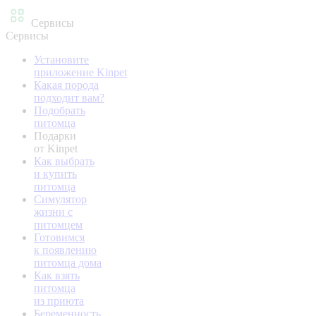
Сервисы
Сервисы
Установите
приложение Kinpet
Какая порода
подходит вам?
Подобрать
питомца
Подарки
от Kinpet
Как выбрать
и купить
питомца
Симулятор
жизни с
питомцем
Готовимся
к появлению
питомца дома
Как взять
питомца
из приюта
Беременность