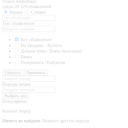
Поиск животных
среди 20 329 объявлений
Кошки
Собаки
Тип объявления
Все объявления
На продажу / Купить
Добрые руки / Взять бесплатно
Вязка
Потерялись / Найдены
Сбросить
Применить
Породы кошек
Выбрать все
Популярные
Каталог пород
Ничего не найдено
Укажите другую породу