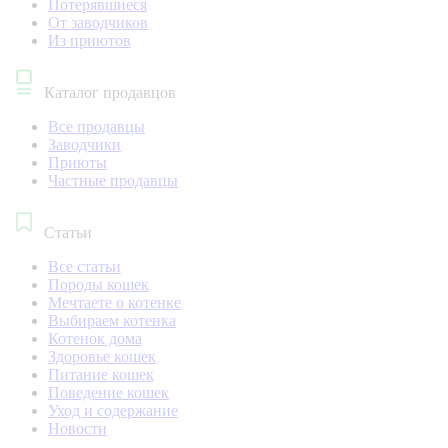
Потерявшиеся
От заводчиков
Из приютов
Каталог продавцов
Все продавцы
Заводчики
Приюты
Частные продавцы
Статьи
Все статьи
Породы кошек
Мечтаете о котенке
Выбираем котенка
Котенок дома
Здоровье кошек
Питание кошек
Поведение кошек
Уход и содержание
Новости