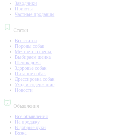
Заводчики
Приюты
Частные продавцы
Статьи
Все статьи
Породы собак
Мечтаете о щенке
Выбираем щенка
Щенок дома
Здоровье собак
Питание собак
Дрессировка собак
Уход и содержание
Новости
Объявления
Все объявления
На продажу
В добрые руки
Вязка