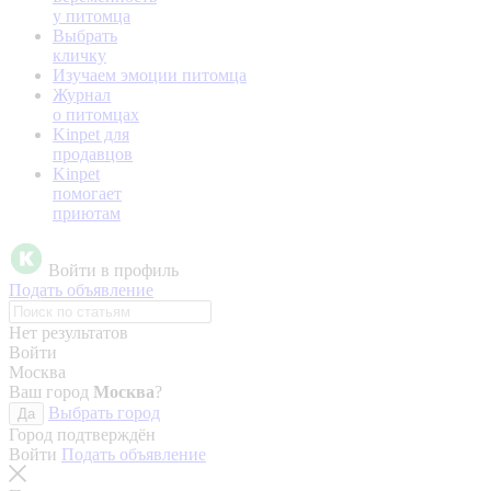
у питомца
Выбрать
кличку
Изучаем эмоции питомца
Журнал
о питомцах
Kinpet для
продавцов
Kinpet
помогает
приютам
Войти в профиль
Подать объявление
Нет результатов
Войти
Москва
Ваш город
Москва
?
Выбрать город
Да
Город подтверждён
Войти
Подать объявление