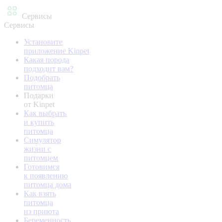
Сервисы
Сервисы
Установите
приложение Kinpet
Какая порода
подходит вам?
Подобрать
питомца
Подарки
от Kinpet
Как выбрать
и купить
питомца
Симулятор
жизни с
питомцем
Готовимся
к появлению
питомца дома
Как взять
питомца
из приюта
Беременность