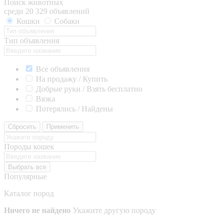
Поиск животных
среди 20 329 объявлений
Кошки
Собаки
Тип объявления
Все объявления
На продажу / Купить
Добрые руки / Взять бесплатно
Вязка
Потерялись / Найдены
Сбросить
Применить
Породы кошек
Выбрать все
Популярные
Каталог пород
Ничего не найдено
Укажите другую породу