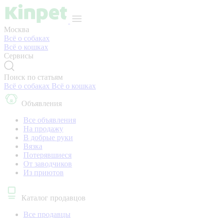
Москва
Всё о собаках
Всё о кошках
Сервисы
Поиск по статьям
Всё о собаках
Всё о кошках
Объявления
Все объявления
На продажу
В добрые руки
Вязка
Потерявшиеся
От заводчиков
Из приютов
Каталог продавцов
Все продавцы