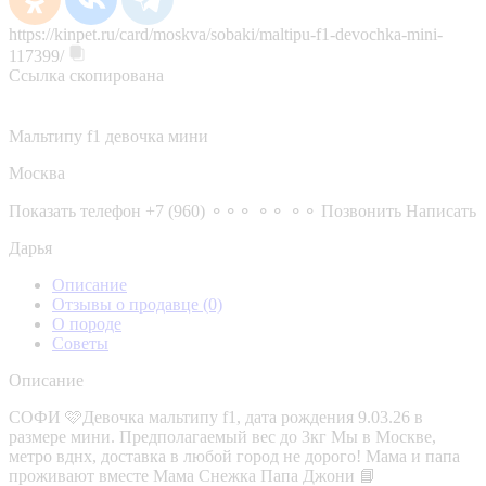
https://kinpet.ru/card/moskva/sobaki/maltipu-f1-devochka-mini-
117399/
Ссылка скопирована
Мальтипу f1 девочка мини
Москва
Показать телефон
+7 (960) ⚬⚬⚬ ⚬⚬ ⚬⚬
Позвонить
Написать
Дарья
Описание
Отзывы о продавце
(0)
О породе
Советы
Описание
СОФИ 🩷Девочка мальтипу f1, дата рождения 9.03.26 в
размере мини. Предполагаемый вес до 3кг Мы в Москве,
метро вднх, доставка в любой город не дорого! Мама и папа
проживают вместе Мама Снежка Папа Джони 📘