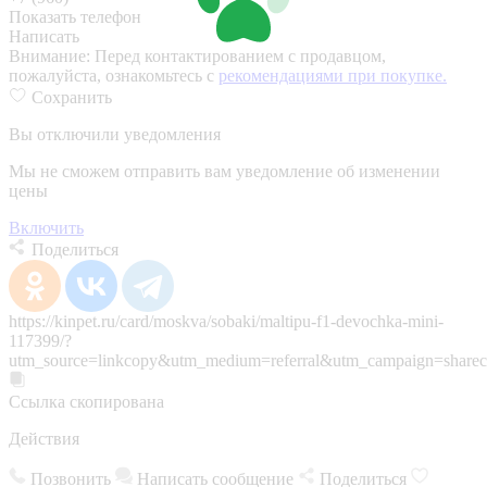
Показать телефон
Написать
Внимание:
Перед контактированием с продавцом,
пожалуйста, ознакомьтесь с
рекомендациями при покупке.
Сохранить
Вы отключили уведомления
Мы не сможем отправить вам уведомление об изменении
цены
Включить
Поделиться
https://kinpet.ru/card/moskva/sobaki/maltipu-f1-devochka-mini-
117399/?
utm_source=linkcopy&utm_medium=referral&utm_campaign=sharec
Ссылка скопирована
Действия
Позвонить
Написать сообщение
Поделиться