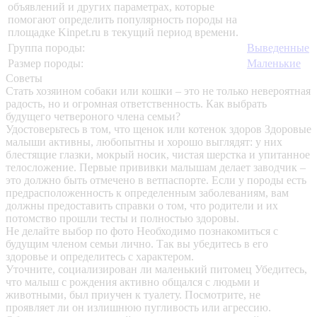
объявлений и других параметрах, которые
помогают определить популярность породы на
площадке Kinpet.ru в текущий период времени.
Группа породы:
Выведенные
Размер породы:
Маленькие
Советы
Стать хозяином собаки или кошки – это не только невероятная
радость, но и огромная ответственность. Как выбрать
будущего четвероного члена семьи?
Удостоверьтесь в том, что щенок или котенок здоров
Здоровые
малыши активны, любопытны и хорошо выглядят: у них
блестящие глазки, мокрый носик, чистая шерстка и упитанное
телосложение. Первые прививки малышам делает заводчик –
это должно быть отмечено в ветпаспорте. Если у породы есть
предрасположенность к определенным заболеваниям, вам
должны предоставить справки о том, что родители и их
потомство прошли тесты и полностью здоровы.
Не делайте выбор по фото
Необходимо познакомиться с
будущим членом семьи лично. Так вы убедитесь в его
здоровье и определитесь с характером.
Уточните, социализирован ли маленький питомец
Убедитесь,
что малыш с рождения активно общался с людьми и
животными, был приучен к туалету. Посмотрите, не
проявляет ли он излишнюю пугливость или агрессию.