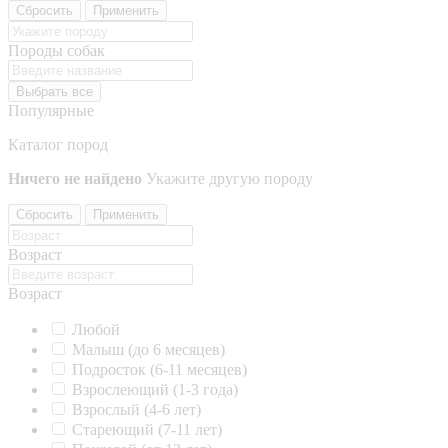
Сбросить
Применить
Породы собак
Выбрать все
Популярные
Каталог пород
Ничего не найдено
Укажите другую породу
Сбросить
Применить
Возраст
Возраст
Любой
Малыш (до 6 месяцев)
Подросток (6-11 месяцев)
Взрослеющий (1-3 года)
Взрослый (4-6 лет)
Стареющий (7-11 лет)