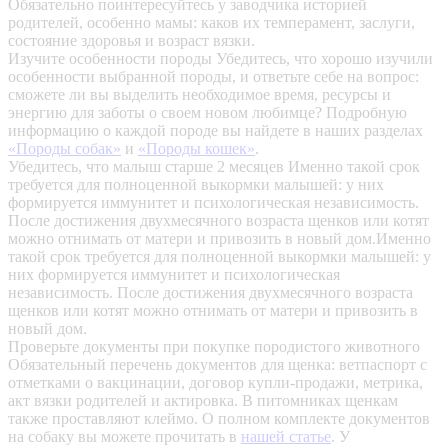
Обязательно поинтересуйтесь у заводчика историей
родителей, особенно мамы: каков их темперамент, заслуги,
состояние здоровья и возраст вязки.
Изучите особенности породы
Убедитесь, что хорошо изучили
особенности выбранной породы, и ответьте себе на вопрос:
сможете ли вы выделить необходимое время, ресурсы и
энергию для заботы о своем новом любимце? Подробную
информацию о каждой породе вы найдете в наших разделах
«Породы собак»
и
«Породы кошек»
.
Убедитесь, что малыш старше 2 месяцев
Именно такой срок
требуется для полноценной выкормки малышей: у них
формируется иммунитет и психологическая независимость.
После достижения двухмесячного возраста щенков или котят
можно отнимать от матери и привозить в новый дом.Именно
такой срок требуется для полноценной выкормки малышей: у
них формируется иммунитет и психологическая
независимость. После достижения двухмесячного возраста
щенков или котят можно отнимать от матери и привозить в
новый дом.
Проверьте документы при покупке породистого животного
Обязательный перечень документов для щенка: ветпаспорт с
отметками о вакцинации, договор купли-продажи, метрика,
акт вязки родителей и актировка. В питомниках щенкам
также проставляют клеймо. О полном комплекте документов
на собаку вы можете прочитать в
нашей статье
.
У