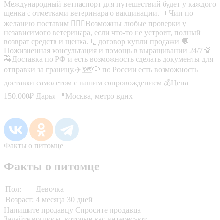
Международный ветпаспорт для путешествий будет у каждого
щенка с отметками ветеринара о вакцинации. 💉Чип по
желанию поставим 🧑🏻‍⚕️Возможны любые проверки у
независимого ветеринара, если что-то не устроит, полный
возврат средств и щенка. 📃договор купли продажи 💬
Пожизненная консультация и помощь в выращивании 24/7💯
🚕Доставка по РФ и есть возможность сделать документы для
отправки за границу.✈️🗺️🐶 по России есть возможность
доставки самолетом с нашим сопровождением 💰Цена
150.000₽ Дарья 📍Москва, метро вднх
Факты о питомце
Факты о питомце
Пол:
Девочка
Возраст:
4 месяца 30 дней
Напишите продавцу
Спросите продавца
Задайте вопросы, которые вас интересуют