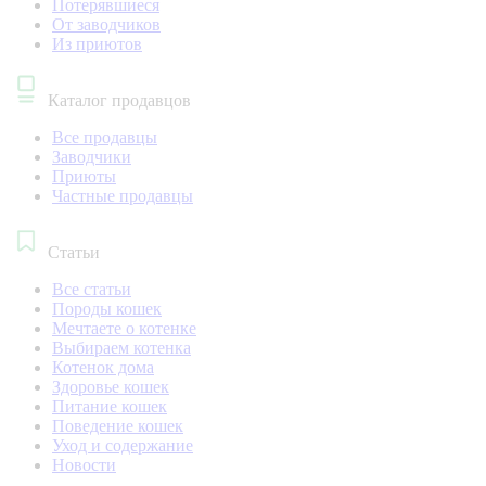
Потерявшиеся
От заводчиков
Из приютов
Каталог продавцов
Все продавцы
Заводчики
Приюты
Частные продавцы
Статьи
Все статьи
Породы кошек
Мечтаете о котенке
Выбираем котенка
Котенок дома
Здоровье кошек
Питание кошек
Поведение кошек
Уход и содержание
Новости