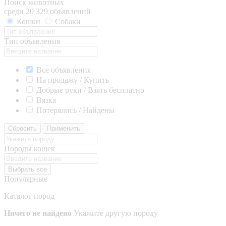
Поиск животных
среди 20 329 объявлений
Кошки
Собаки
Тип объявления
Все объявления
На продажу / Купить
Добрые руки / Взять бесплатно
Вязка
Потерялись / Найдены
Сбросить
Применить
Породы кошек
Выбрать все
Популярные
Каталог пород
Ничего не найдено
Укажите другую породу