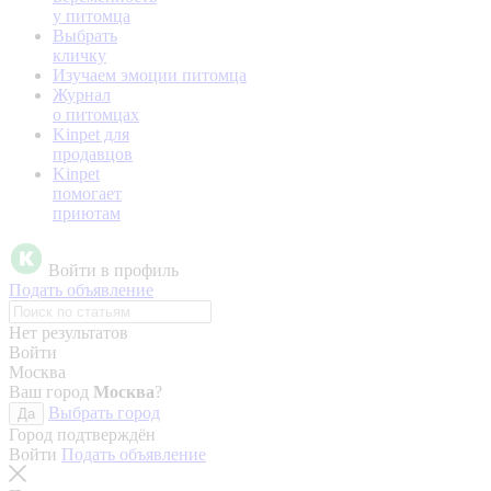
у питомца
Выбрать
кличку
Изучаем эмоции питомца
Журнал
о питомцах
Kinpet для
продавцов
Kinpet
помогает
приютам
Войти в профиль
Подать объявление
Нет результатов
Войти
Москва
Ваш город
Москва
?
Выбрать город
Да
Город подтверждён
Войти
Подать объявление