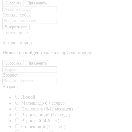
Сбросить
Применить
Породы собак
Выбрать все
Популярные
Каталог пород
Ничего не найдено
Укажите другую породу
Сбросить
Применить
Возраст
Возраст
Любой
Малыш (до 6 месяцев)
Подросток (6-11 месяцев)
Взрослеющий (1-3 года)
Взрослый (4-6 лет)
Стареющий (7-11 лет)