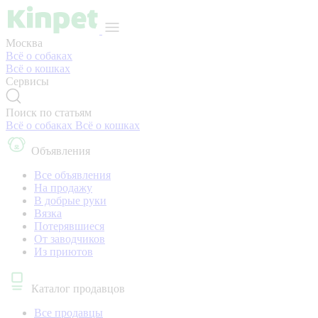
Москва
Всё о собаках
Всё о кошках
Сервисы
Поиск по статьям
Всё о собаках
Всё о кошках
Объявления
Все объявления
На продажу
В добрые руки
Вязка
Потерявшиеся
От заводчиков
Из приютов
Каталог продавцов
Все продавцы