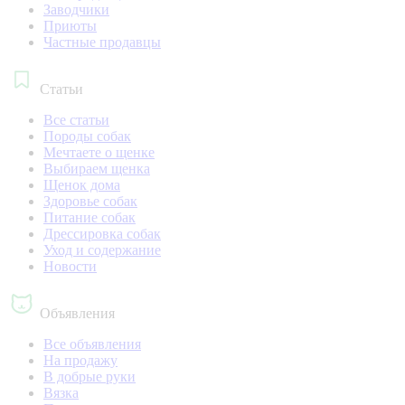
Заводчики
Приюты
Частные продавцы
Статьи
Все статьи
Породы собак
Мечтаете о щенке
Выбираем щенка
Щенок дома
Здоровье собак
Питание собак
Дрессировка собак
Уход и содержание
Новости
Объявления
Все объявления
На продажу
В добрые руки
Вязка