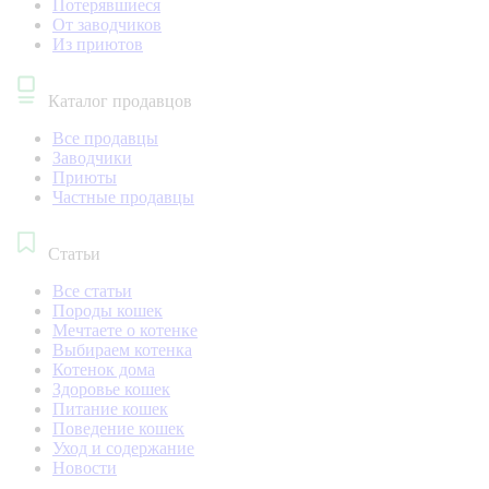
Потерявшиеся
От заводчиков
Из приютов
Каталог продавцов
Все продавцы
Заводчики
Приюты
Частные продавцы
Статьи
Все статьи
Породы кошек
Мечтаете о котенке
Выбираем котенка
Котенок дома
Здоровье кошек
Питание кошек
Поведение кошек
Уход и содержание
Новости