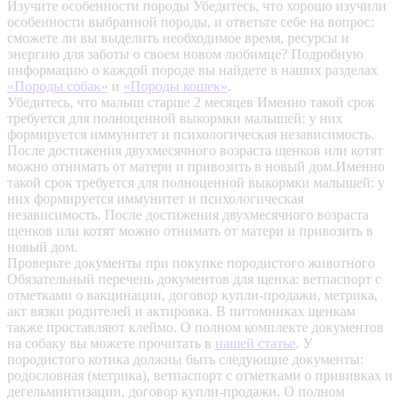
Изучите особенности породы
Убедитесь, что хорошо изучили
особенности выбранной породы, и ответьте себе на вопрос:
сможете ли вы выделить необходимое время, ресурсы и
энергию для заботы о своем новом любимце? Подробную
информацию о каждой породе вы найдете в наших разделах
«Породы собак»
и
«Породы кошек»
.
Убедитесь, что малыш старше 2 месяцев
Именно такой срок
требуется для полноценной выкормки малышей: у них
формируется иммунитет и психологическая независимость.
После достижения двухмесячного возраста щенков или котят
можно отнимать от матери и привозить в новый дом.Именно
такой срок требуется для полноценной выкормки малышей: у
них формируется иммунитет и психологическая
независимость. После достижения двухмесячного возраста
щенков или котят можно отнимать от матери и привозить в
новый дом.
Проверьте документы при покупке породистого животного
Обязательный перечень документов для щенка: ветпаспорт с
отметками о вакцинации, договор купли-продажи, метрика,
акт вязки родителей и актировка. В питомниках щенкам
также проставляют клеймо. О полном комплекте документов
на собаку вы можете прочитать в
нашей статье
.
У
породистого котика должны быть следующие документы:
родословная (метрика), ветпаспорт с отметками о прививках и
дегельминтизации, договор купли-продажи. О полном