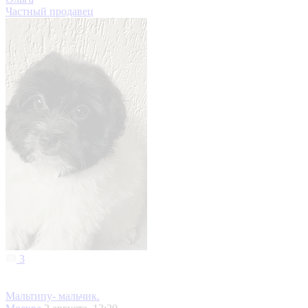
Частный продавец
3
Мальтипу- мальчик.