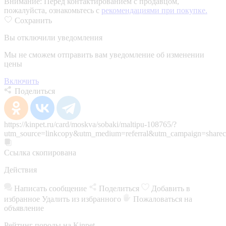
Внимание:
Перед контактированием с продавцом,
пожалуйста, ознакомьтесь с
рекомендациями при покупке.
Сохранить
Вы отключили уведомления
Мы не сможем отправить вам уведомление об изменении
цены
Включить
Поделиться
https://kinpet.ru/card/moskva/sobaki/maltipu-108765/?
utm_source=linkcopy&utm_medium=referral&utm_campaign=sharec
Ссылка скопирована
Действия
Написать сообщение
Поделиться
Добавить в
избранное
Удалить из избранного
Пожаловаться на
объявление
Рейтинг породы на Kinpet