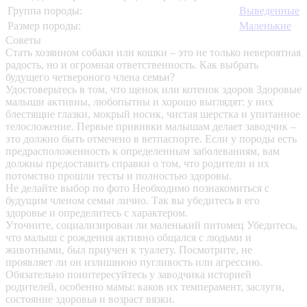
Группа породы:
Выведенные
Размер породы:
Маленькие
Советы
Стать хозяином собаки или кошки – это не только невероятная
радость, но и огромная ответственность. Как выбрать
будущего четвероного члена семьи?
Удостоверьтесь в том, что щенок или котенок здоров
Здоровые
малыши активны, любопытны и хорошо выглядят: у них
блестящие глазки, мокрый носик, чистая шерстка и упитанное
телосложение. Первые прививки малышам делает заводчик –
это должно быть отмечено в ветпаспорте. Если у породы есть
предрасположенность к определенным заболеваниям, вам
должны предоставить справки о том, что родители и их
потомство прошли тесты и полностью здоровы.
Не делайте выбор по фото
Необходимо познакомиться с
будущим членом семьи лично. Так вы убедитесь в его
здоровье и определитесь с характером.
Уточните, социализирован ли маленький питомец
Убедитесь,
что малыш с рождения активно общался с людьми и
животными, был приучен к туалету. Посмотрите, не
проявляет ли он излишнюю пугливость или агрессию.
Обязательно поинтересуйтесь у заводчика историей
родителей, особенно мамы: каков их темперамент, заслуги,
состояние здоровья и возраст вязки.