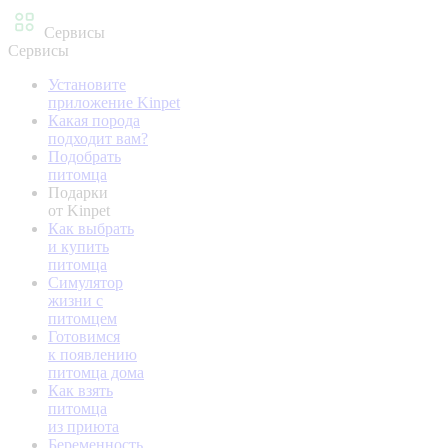
Сервисы
Сервисы
Установите
приложение Kinpet
Какая порода
подходит вам?
Подобрать
питомца
Подарки
от Kinpet
Как выбрать
и купить
питомца
Симулятор
жизни с
питомцем
Готовимся
к появлению
питомца дома
Как взять
питомца
из приюта
Беременность