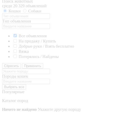
Поиск животных
среди 20 329 объявлений
Кошки
Собаки
Тип объявления
Все объявления
На продажу / Купить
Добрые руки / Взять бесплатно
Вязка
Потерялись / Найдены
Сбросить
Применить
Породы кошек
Выбрать все
Популярные
Каталог пород
Ничего не найдено
Укажите другую породу