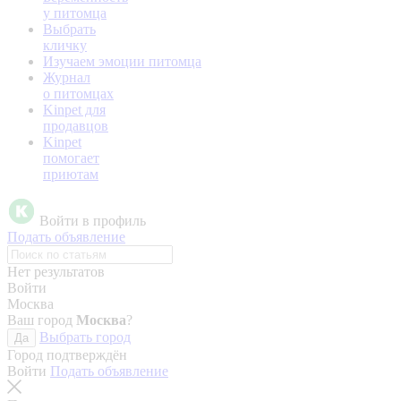
у питомца
Выбрать
кличку
Изучаем эмоции питомца
Журнал
о питомцах
Kinpet для
продавцов
Kinpet
помогает
приютам
Войти в профиль
Подать объявление
Нет результатов
Войти
Москва
Ваш город
Москва
?
Выбрать город
Да
Город подтверждён
Войти
Подать объявление