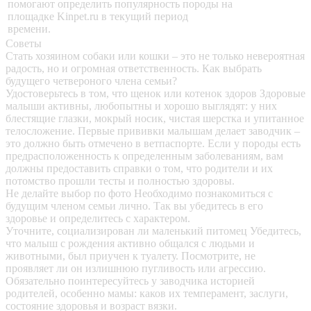
помогают определить популярность породы на
площадке Kinpet.ru в текущий период
времени.
Советы
Стать хозяином собаки или кошки – это не только невероятная
радость, но и огромная ответственность. Как выбрать
будущего четвероного члена семьи?
Удостоверьтесь в том, что щенок или котенок здоров
Здоровые
малыши активны, любопытны и хорошо выглядят: у них
блестящие глазки, мокрый носик, чистая шерстка и упитанное
телосложение. Первые прививки малышам делает заводчик –
это должно быть отмечено в ветпаспорте. Если у породы есть
предрасположенность к определенным заболеваниям, вам
должны предоставить справки о том, что родители и их
потомство прошли тесты и полностью здоровы.
Не делайте выбор по фото
Необходимо познакомиться с
будущим членом семьи лично. Так вы убедитесь в его
здоровье и определитесь с характером.
Уточните, социализирован ли маленький питомец
Убедитесь,
что малыш с рождения активно общался с людьми и
животными, был приучен к туалету. Посмотрите, не
проявляет ли он излишнюю пугливость или агрессию.
Обязательно поинтересуйтесь у заводчика историей
родителей, особенно мамы: каков их темперамент, заслуги,
состояние здоровья и возраст вязки.