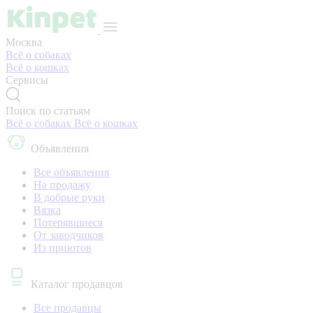
Москва
Всё о собаках
Всё о кошках
Сервисы
Поиск по статьям
Всё о собаках
Всё о кошках
Объявления
Все объявления
На продажу
В добрые руки
Вязка
Потерявшиеся
От заводчиков
Из приютов
Каталог продавцов
Все продавцы