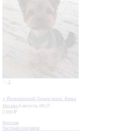
2
⭐ Йоркширский-Терьер мини. Вязка
Москва
6 августа, 09:27
2 000 ₽
Наталья
Частный продавец