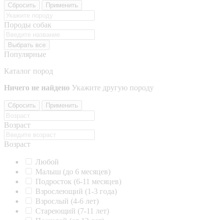
Сбросить
Применить
Породы собак
Выбрать все
Популярные
Каталог пород
Ничего не найдено
Укажите другую породу
Сбросить
Применить
Возраст
Возраст
Любой
Малыш (до 6 месяцев)
Подросток (6-11 месяцев)
Взрослеющий (1-3 года)
Взрослый (4-6 лет)
Стареющий (7-11 лет)