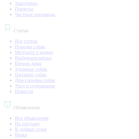
Заводчики
Приюты
Частные продавцы
Статьи
Все статьи
Породы собак
Мечтаете о щенке
Выбираем щенка
Щенок дома
Здоровье собак
Питание собак
Дрессировка собак
Уход и содержание
Новости
Объявления
Все объявления
На продажу
В добрые руки
Вязка