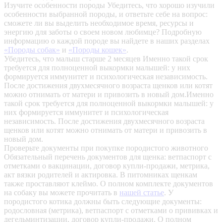
Изучите особенности породы
Убедитесь, что хорошо изучили
особенности выбранной породы, и ответьте себе на вопрос:
сможете ли вы выделить необходимое время, ресурсы и
энергию для заботы о своем новом любимце? Подробную
информацию о каждой породе вы найдете в наших разделах
«Породы собак»
и
«Породы кошек»
.
Убедитесь, что малыш старше 2 месяцев
Именно такой срок
требуется для полноценной выкормки малышей: у них
формируется иммунитет и психологическая независимость.
После достижения двухмесячного возраста щенков или котят
можно отнимать от матери и привозить в новый дом.Именно
такой срок требуется для полноценной выкормки малышей: у
них формируется иммунитет и психологическая
независимость. После достижения двухмесячного возраста
щенков или котят можно отнимать от матери и привозить в
новый дом.
Проверьте документы при покупке породистого животного
Обязательный перечень документов для щенка: ветпаспорт с
отметками о вакцинации, договор купли-продажи, метрика,
акт вязки родителей и актировка. В питомниках щенкам
также проставляют клеймо. О полном комплекте документов
на собаку вы можете прочитать в
нашей статье
.
У
породистого котика должны быть следующие документы:
родословная (метрика), ветпаспорт с отметками о прививках и
дегельминтизации, договор купли-продажи. О полном