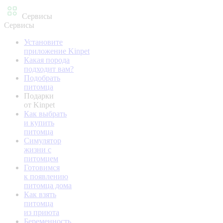
Сервисы
Сервисы
Установите
приложение Kinpet
Какая порода
подходит вам?
Подобрать
питомца
Подарки
от Kinpet
Как выбрать
и купить
питомца
Симулятор
жизни с
питомцем
Готовимся
к появлению
питомца дома
Как взять
питомца
из приюта
Беременность