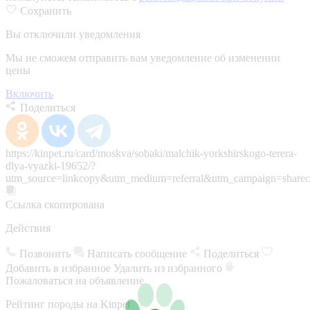
Сохранить
Вы отключили уведомления
Мы не сможем отправить вам уведомление об изменении
цены
Включить
Поделиться
https://kinpet.ru/card/moskva/sobaki/malchik-yorkshirskogo-terera-
dlya-vyazki-19652/?
utm_source=linkcopy&utm_medium=referral&utm_campaign=sharec
Ссылка скопирована
Действия
Позвонить
Написать сообщение
Поделиться
Добавить в избранное
Удалить из избранного
Пожаловаться на объявление
Рейтинг породы на Kinpet