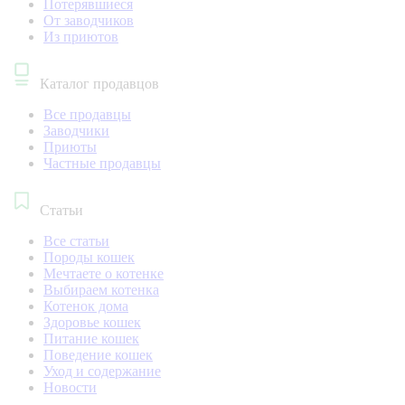
Потерявшиеся
От заводчиков
Из приютов
Каталог продавцов
Все продавцы
Заводчики
Приюты
Частные продавцы
Статьи
Все статьи
Породы кошек
Мечтаете о котенке
Выбираем котенка
Котенок дома
Здоровье кошек
Питание кошек
Поведение кошек
Уход и содержание
Новости