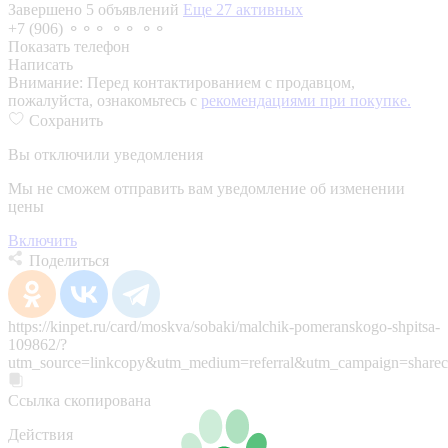
Завершено 5 объявлений
Еще 27 активных
+7 (906) ⚬⚬⚬ ⚬⚬ ⚬⚬
Показать телефон
Написать
Внимание:
Перед контактированием с продавцом,
пожалуйста, ознакомьтесь с
рекомендациями при покупке.
Сохранить
Вы отключили уведомления
Мы не сможем отправить вам уведомление об изменении
цены
Включить
Поделиться
https://kinpet.ru/card/moskva/sobaki/malchik-pomeranskogo-shpitsa-
109862/?
utm_source=linkcopy&utm_medium=referral&utm_campaign=sharec
Ссылка скопирована
Действия