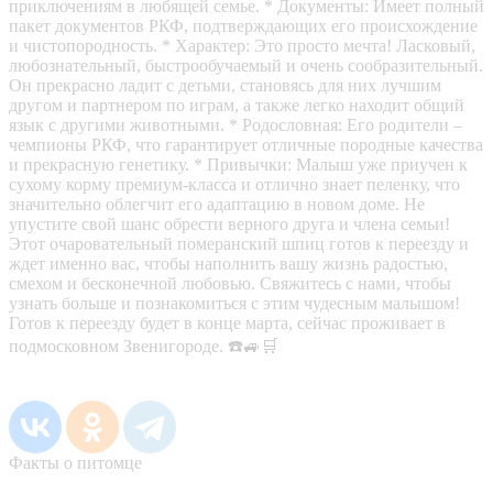
приключениям в любящей семье. * Документы: Имеет полный
пакет документов РКФ, подтверждающих его происхождение
и чистопородность. * Характер: Это просто мечта! Ласковый,
любознательный, быстрообучаемый и очень сообразительный.
Он прекрасно ладит с детьми, становясь для них лучшим
другом и партнером по играм, а также легко находит общий
язык с другими животными. * Родословная: Его родители –
чемпионы РКФ, что гарантирует отличные породные качества
и прекрасную генетику. * Привычки: Малыш уже приучен к
сухому корму премиум-класса и отлично знает пеленку, что
значительно облегчит его адаптацию в новом доме. Не
упустите свой шанс обрести верного друга и члена семьи!
Этот очаровательный померанский шпиц готов к переезду и
ждет именно вас, чтобы наполнить вашу жизнь радостью,
смехом и бесконечной любовью. Свяжитесь с нами, чтобы
узнать больше и познакомиться с этим чудесным малышом!
Готов к переезду будет в конце марта, сейчас проживает в
подмосковном Звенигороде. ☎️🚙🛒
Факты о питомце