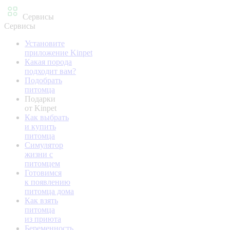
Сервисы
Сервисы
Установите
приложение Kinpet
Какая порода
подходит вам?
Подобрать
питомца
Подарки
от Kinpet
Как выбрать
и купить
питомца
Симулятор
жизни с
питомцем
Готовимся
к появлению
питомца дома
Как взять
питомца
из приюта
Беременность