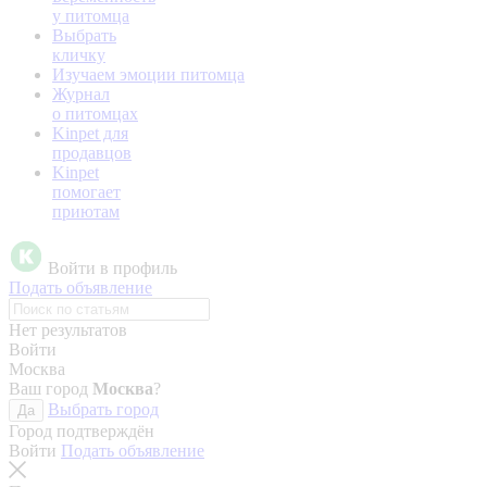
у питомца
Выбрать
кличку
Изучаем эмоции питомца
Журнал
о питомцах
Kinpet для
продавцов
Kinpet
помогает
приютам
Войти в профиль
Подать объявление
Нет результатов
Войти
Москва
Ваш город
Москва
?
Выбрать город
Да
Город подтверждён
Войти
Подать объявление