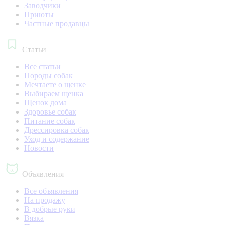
Заводчики
Приюты
Частные продавцы
Статьи
Все статьи
Породы собак
Мечтаете о щенке
Выбираем щенка
Щенок дома
Здоровье собак
Питание собак
Дрессировка собак
Уход и содержание
Новости
Объявления
Все объявления
На продажу
В добрые руки
Вязка