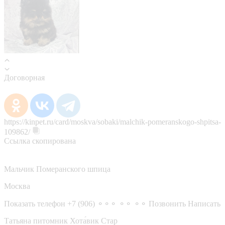
Договорная
https://kinpet.ru/card/moskva/sobaki/malchik-pomeranskogo-shpitsa-
109862/
Ссылка скопирована
Мальчик Померанского шпица
Москва
Показать телефон
+7 (906) ⚬⚬⚬ ⚬⚬ ⚬⚬
Позвонить
Написать
Татьяна питомник Хота́вик Стар