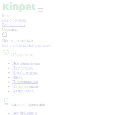
Москва
Всё о собаках
Всё о кошках
Сервисы
Поиск по статьям
Всё о собаках
Всё о кошках
Объявления
Все объявления
На продажу
В добрые руки
Вязка
Потерявшиеся
От заводчиков
Из приютов
Каталог продавцов
Все продавцы