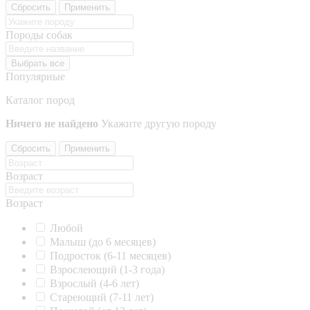
Сбросить
Применить
Породы собак
Выбрать все
Популярные
Каталог пород
Ничего не найдено
Укажите другую породу
Сбросить
Применить
Возраст
Возраст
Любой
Малыш (до 6 месяцев)
Подросток (6-11 месяцев)
Взрослеющий (1-3 года)
Взрослый (4-6 лет)
Стареющий (7-11 лет)