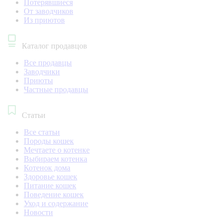
Потерявшиеся
От заводчиков
Из приютов
Каталог продавцов
Все продавцы
Заводчики
Приюты
Частные продавцы
Статьи
Все статьи
Породы кошек
Мечтаете о котенке
Выбираем котенка
Котенок дома
Здоровье кошек
Питание кошек
Поведение кошек
Уход и содержание
Новости