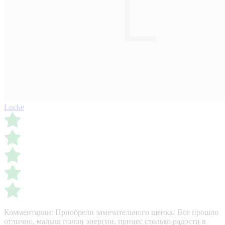
Lucke
Комментарии:
Приобрели замечательного щенка! Все прошло
отлично, малыш полон энергии, принес столько радости в