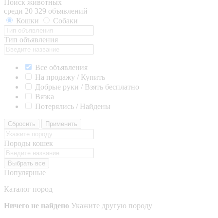
Поиск животных
среди 20 329 объявлений
Кошки
Собаки
Тип объявления
Все объявления
На продажу / Купить
Добрые руки / Взять бесплатно
Вязка
Потерялись / Найдены
Сбросить
Применить
Породы кошек
Выбрать все
Популярные
Каталог пород
Ничего не найдено
Укажите другую породу