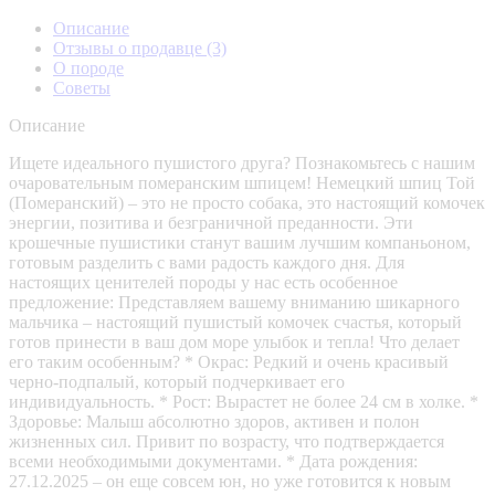
Описание
Отзывы о продавце
(3)
О породе
Советы
Описание
Ищете идеального пушистого друга? Познакомьтесь с нашим
очаровательным померанским шпицем! Немецкий шпиц Той
(Померанский) – это не просто собака, это настоящий комочек
энергии, позитива и безграничной преданности. Эти
крошечные пушистики станут вашим лучшим компаньоном,
готовым разделить с вами радость каждого дня. Для
настоящих ценителей породы у нас есть особенное
предложение: Представляем вашему вниманию шикарного
мальчика – настоящий пушистый комочек счастья, который
готов принести в ваш дом море улыбок и тепла! Что делает
его таким особенным? * Окрас: Редкий и очень красивый
черно-подпалый, который подчеркивает его
индивидуальность. * Рост: Вырастет не более 24 см в холке. *
Здоровье: Малыш абсолютно здоров, активен и полон
жизненных сил. Привит по возрасту, что подтверждается
всеми необходимыми документами. * Дата рождения:
27.12.2025 – он еще совсем юн, но уже готовится к новым